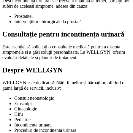
Deși incontinența urinară este frecvent întâlnită la femei, bărbații pot
suferi de aceleași simptome, adesea din cauza:
Prostatitei
Intervențiilor chirurgicale la prostată
Consultație pentru incontinența urinară
Este esențial să solicitați o consultație medicală pentru a discuta
simptomele și a găsi soluții personalizate. La WELLGYN, oferim
evaluări detaliate și planuri de tratament.
Despre WELLGYN
WELLGYN este dedicat sănătății femeilor și bărbaților, oferind o
gamă largă de servicii, inclusiv:
Consult neonatologic
Emsculpt
Ginecologie
Hifu
Pediatrie
Incontinenta urinara
Proceduri de incontinenta urinara