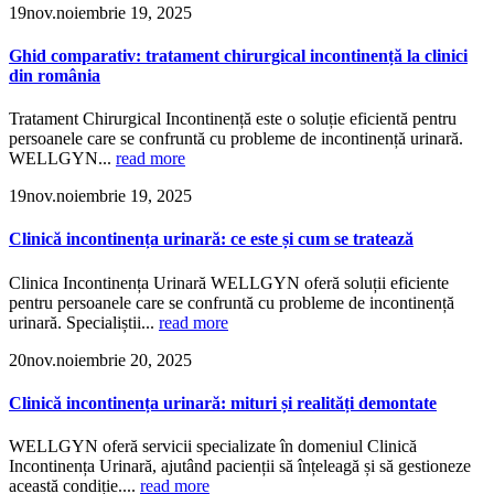
19
nov.
noiembrie 19, 2025
Ghid comparativ: tratament chirurgical incontinență la clinici
din românia
Tratament Chirurgical Incontinență este o soluție eficientă pentru
persoanele care se confruntă cu probleme de incontinență urinară.
WELLGYN...
read more
19
nov.
noiembrie 19, 2025
Clinică incontinența urinară: ce este și cum se tratează
Clinica Incontinența Urinară WELLGYN oferă soluții eficiente
pentru persoanele care se confruntă cu probleme de incontinență
urinară. Specialiștii...
read more
20
nov.
noiembrie 20, 2025
Clinică incontinența urinară: mituri și realități demontate
WELLGYN oferă servicii specializate în domeniul Clinică
Incontinența Urinară, ajutând pacienții să înțeleagă și să gestioneze
această condiție....
read more