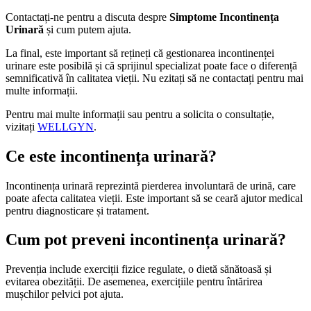
Contactați-ne pentru a discuta despre
Simptome Incontinența
Urinară
și cum putem ajuta.
La final, este important să rețineți că gestionarea incontinenței
urinare este posibilă și că sprijinul specializat poate face o diferență
semnificativă în calitatea vieții. Nu ezitați să ne contactați pentru mai
multe informații.
Pentru mai multe informații sau pentru a solicita o consultație,
vizitați
WELLGYN
.
Ce este incontinența urinară?
Incontinența urinară reprezintă pierderea involuntară de urină, care
poate afecta calitatea vieții. Este important să se ceară ajutor medical
pentru diagnosticare și tratament.
Cum pot preveni incontinența urinară?
Prevenția include exerciții fizice regulate, o dietă sănătoasă și
evitarea obezității. De asemenea, exercițiile pentru întărirea
mușchilor pelvici pot ajuta.