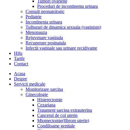
Tumori ovariene
Proceduri de incontinenta urinara
Consult neonatologic
Pediatrie
Incontinenta urinara
Tulburari de dinamica sexuala (vaginism)
Menopauza
Rejuvenare vaginala
Recuperare postnatala
Infectii vaginale sau urinare recidivante
Hifu
Tarife
Contact
Acasa
Despre
Servicii medicale
Monitorizare sarcina
Ginecologie
Histerectomie
Cezariana
Tratament sarcina extrauterina
Cancerul de col uterin
Miomectomie(fibrom uterin)
Condiloame genitale