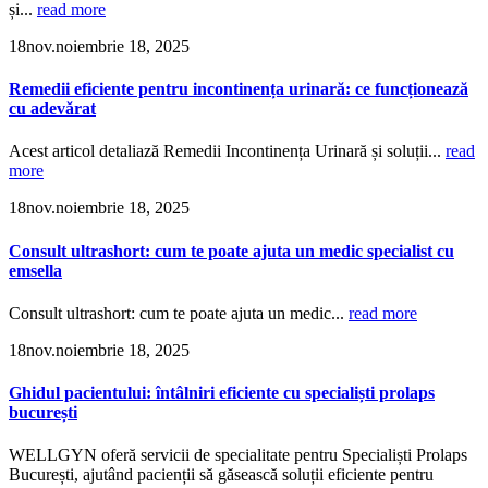
și...
read more
18
nov.
noiembrie 18, 2025
Remedii eficiente pentru incontinența urinară: ce funcționează
cu adevărat
Acest articol detaliază Remedii Incontinența Urinară și soluții...
read
more
18
nov.
noiembrie 18, 2025
Consult ultrashort: cum te poate ajuta un medic specialist cu
emsella
Consult ultrashort: cum te poate ajuta un medic...
read more
18
nov.
noiembrie 18, 2025
Ghidul pacientului: întâlniri eficiente cu specialiști prolaps
bucurești
WELLGYN oferă servicii de specialitate pentru Specialiști Prolaps
București, ajutând pacienții să găsească soluții eficiente pentru