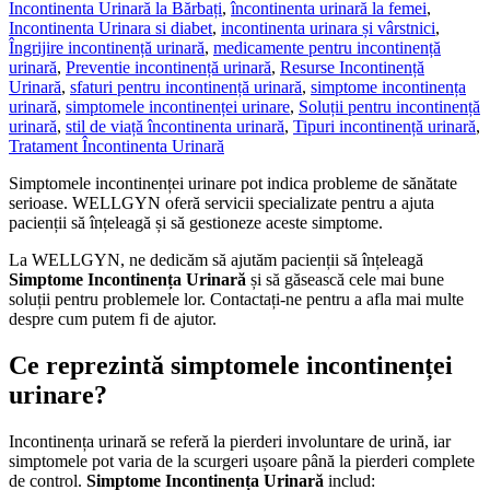
Incontinenta Urinară la Bărbați
,
încontinenta urinară la femei
,
Incontinenta Urinara si diabet
,
incontinenta urinara și vârstnici
,
Îngrijire incontinență urinară
,
medicamente pentru incontinență
urinară
,
Preventie incontinență urinară
,
Resurse Incontinență
Urinară
,
sfaturi pentru incontinență urinară
,
simptome incontinența
urinară
,
simptomele incontinenței urinare
,
Soluții pentru incontinență
urinară
,
stil de viață încontinenta urinară
,
Tipuri incontinență urinară
,
Tratament Încontinenta Urinară
Simptomele incontinenței urinare pot indica probleme de sănătate
serioase. WELLGYN oferă servicii specializate pentru a ajuta
pacienții să înțeleagă și să gestioneze aceste simptome.
La WELLGYN, ne dedicăm să ajutăm pacienții să înțeleagă
Simptome Incontinența Urinară
și să găsească cele mai bune
soluții pentru problemele lor. Contactați-ne pentru a afla mai multe
despre cum putem fi de ajutor.
Ce reprezintă simptomele incontinenței
urinare?
Incontinența urinară se referă la pierderi involuntare de urină, iar
simptomele pot varia de la scurgeri ușoare până la pierderi complete
de control.
Simptome Incontinența Urinară
includ: