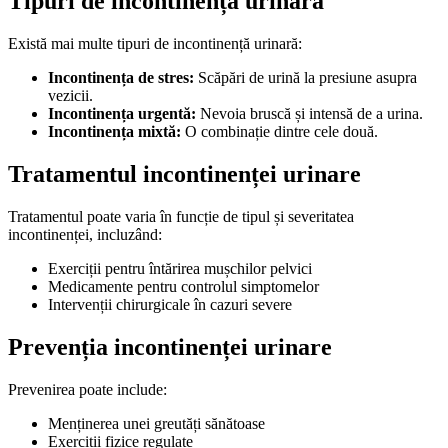
Tipuri de incontinență urinară
Există mai multe tipuri de incontinență urinară:
Incontinența de stres:
Scăpări de urină la presiune asupra
vezicii.
Incontinența urgentă:
Nevoia bruscă și intensă de a urina.
Incontinența mixtă:
O combinație dintre cele două.
Tratamentul incontinenței urinare
Tratamentul poate varia în funcție de tipul și severitatea
incontinenței, incluzând:
Exerciții pentru întărirea mușchilor pelvici
Medicamente pentru controlul simptomelor
Intervenții chirurgicale în cazuri severe
Prevenția incontinenței urinare
Prevenirea poate include:
Menținerea unei greutăți sănătoase
Exerciții fizice regulate