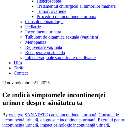
Histeroscopia
Tratamentul chirurgical al tumorilor mamare
Tumori ovariene
Proceduri de incontinenta urinara
Consult neonatologic
Pediatrie
Incontinenta urinara
Tulburari de dinamica sexuala (vaginism)
Menopauza
Rejuvenare vaginala
Recuperare postnatala
Infectii vaginale sau urinare recidivante
Hifu
Tarife
Contact
21
nov.
noiembrie 21, 2025
Ce indică simptomele incontinenței
urinare despre sănătatea ta
By
wellgyn
SANATATE
cauze incontinența urinară
,
Consultație
incontinență urinară
,
diagnostic incontinența urinară
,
Exerciții pentru
incontinența urinară
,
impact psihologic incontinență urinară
,