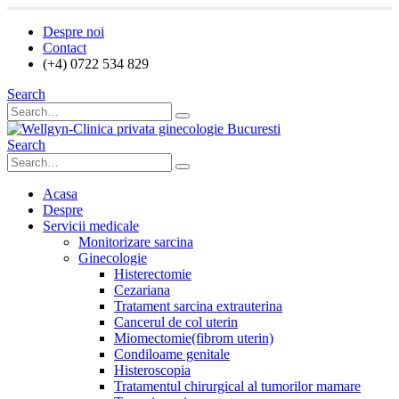
Despre noi
Contact
(+4) 0722 534 829
Search
Search
Acasa
Despre
Servicii medicale
Monitorizare sarcina
Ginecologie
Histerectomie
Cezariana
Tratament sarcina extrauterina
Cancerul de col uterin
Miomectomie(fibrom uterin)
Condiloame genitale
Histeroscopia
Tratamentul chirurgical al tumorilor mamare