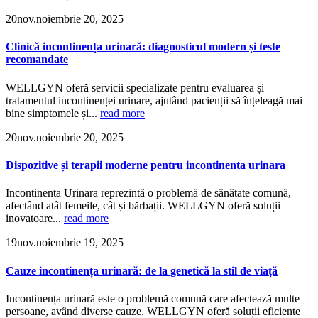
20
nov.
noiembrie 20, 2025
Clinică incontinența urinară: diagnosticul modern și teste
recomandate
WELLGYN oferă servicii specializate pentru evaluarea și
tratamentul incontinenței urinare, ajutând pacienții să înțeleagă mai
bine simptomele și...
read more
20
nov.
noiembrie 20, 2025
Dispozitive și terapii moderne pentru incontinenta urinara
Incontinenta Urinara reprezintă o problemă de sănătate comună,
afectând atât femeile, cât și bărbații. WELLGYN oferă soluții
inovatoare...
read more
19
nov.
noiembrie 19, 2025
Cauze incontinența urinară: de la genetică la stil de viață
Incontinența urinară este o problemă comună care afectează multe
persoane, având diverse cauze. WELLGYN oferă soluții eficiente