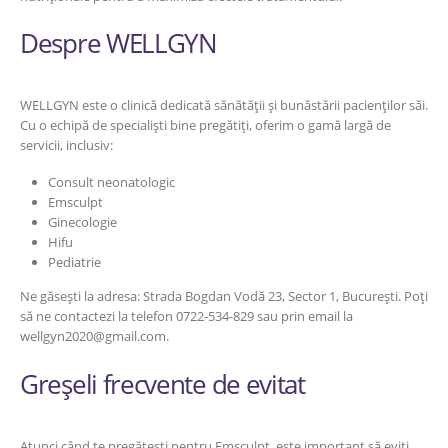
Despre WELLGYN
WELLGYN este o clinică dedicată sănătății și bunăstării pacienților săi.
Cu o echipă de specialiști bine pregătiți, oferim o gamă largă de
servicii, inclusiv:
Consult neonatologic
Emsculpt
Ginecologie
Hifu
Pediatrie
Ne găsești la adresa: Strada Bogdan Vodă 23, Sector 1, București. Poți
să ne contactezi la telefon 0722-534-829 sau prin email la
wellgyn2020@gmail.com.
Greșeli frecvente de evitat
Atunci când te pregătești pentru Emsculpt, este important să eviți