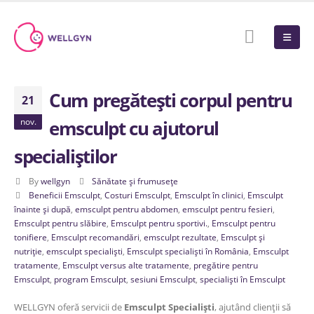
Cum pregătești corpul pentru
21
nov.
emsculpt cu ajutorul
specialiștilor
By
wellgyn
Sănătate și frumusețe
Beneficii Emsculpt
,
Costuri Emsculpt
,
Emsculpt în clinici
,
Emsculpt
înainte și după
,
emsculpt pentru abdomen
,
emsculpt pentru fesieri
,
Emsculpt pentru slăbire
,
Emsculpt pentru sportivi.
,
Emsculpt pentru
tonifiere
,
Emsculpt recomandări
,
emsculpt rezultate
,
Emsculpt și
nutriție
,
emsculpt specialiști
,
Emsculpt specialiști în România
,
Emsculpt
tratamente
,
Emsculpt versus alte tratamente
,
pregătire pentru
Emsculpt
,
program Emsculpt
,
sesiuni Emsculpt
,
specialiști în Emsculpt
WELLGYN oferă servicii de
Emsculpt Specialiști
, ajutând clienții să