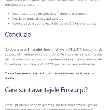
următoarele greșeli:
Neconsultarea cu un specialist înainte de tratament
Neglijarea unui stil de viață sănătos
Încercarea de a obține rezultate rapide fără un plan corect
Concluzie
Colaborarea cu
Emsculpt Specialiști
de la WELLGYN poate fi cheia
succesului în obținerea corpului dorit. Te încurajăm să ne contactezi
pentru a discuta despre cum te putem ajuta să îți atingi obiectivele.
Nu ezita să ne vizitezi la WELLGYN pentru mai multe informații!
Contactează-ne astăzi pentru a începe călătoria ta către un corp
tonifiat!
Care sunt avantajele Emsculpt?
Emsculpt oferă o serie de avantaje, inclusiv tonifierea mușchilor,
reducerea grăsimii și rezultate rapide fără timp de recuperare.