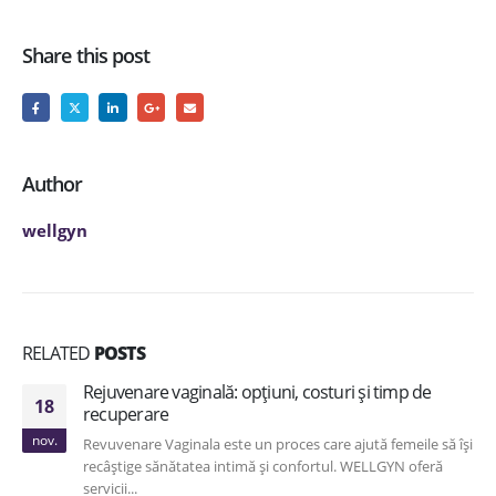
Share this post
Author
wellgyn
RELATED
POSTS
Rejuvenare vaginală: opțiuni, costuri și timp de
18
recuperare
nov.
Revuvenare Vaginala este un proces care ajută femeile să își
recâștige sănătatea intimă și confortul. WELLGYN oferă
servicii...