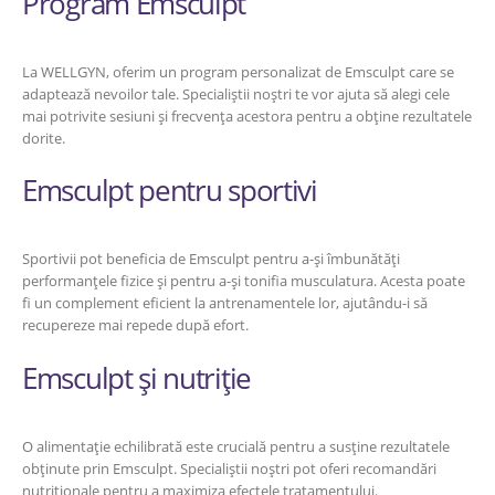
Program Emsculpt
La WELLGYN, oferim un program personalizat de Emsculpt care se
adaptează nevoilor tale. Specialiștii noștri te vor ajuta să alegi cele
mai potrivite sesiuni și frecvența acestora pentru a obține rezultatele
dorite.
Emsculpt pentru sportivi
Sportivii pot beneficia de Emsculpt pentru a-și îmbunătăți
performanțele fizice și pentru a-și tonifia musculatura. Acesta poate
fi un complement eficient la antrenamentele lor, ajutându-i să
recupereze mai repede după efort.
Emsculpt și nutriție
O alimentație echilibrată este crucială pentru a susține rezultatele
obținute prin Emsculpt. Specialiștii noștri pot oferi recomandări
nutriționale pentru a maximiza efectele tratamentului.