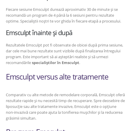
Fiecare sesiune Emsculpt durează aproximativ 30 de minute și se
recomandă un program de 4 până la 6 sesiuni pentru rezultate
optime. Specialiștii noștri te vor ghida în fiecare etapă a procesului.
Emsculpt înainte și după
Rezultatele Emsculpt pot fi observate de obicei după prima sesiune,
dar cele mai bune rezultate sunt vizibile după finalizarea întregului
program. Este important să ai așteptări realiste și să urmezi
recomandările
specialiștilor în Emsculpt
.
Emsculpt versus alte tratamente
Comparativ cu alte metode de remodelare corporală, Emsculpt oferă
rezultate rapide și nu necesită timp de recuperare. Spre deosebire de
liposucție sau alte tratamente invazive, Emsculpt este o opțiune
non-invazivă care poate ajuta la tonifierea mușchilor și la reducerea
grăsimii simultan.