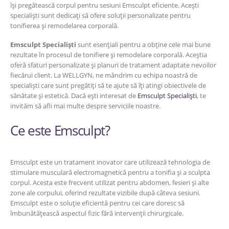
își pregătească corpul pentru sesiuni Emsculpt eficiente. Acești
specialiști sunt dedicați să ofere soluții personalizate pentru
tonifierea și remodelarea corporală.
Emsculpt Specialiști
sunt esențiali pentru a obține cele mai bune
rezultate în procesul de tonifiere și remodelare corporală. Aceștia
oferă sfaturi personalizate și planuri de tratament adaptate nevoilor
fiecărui client. La WELLGYN, ne mândrim cu echipa noastră de
specialiști care sunt pregătiți să te ajute să îți atingi obiectivele de
sănătate și estetică. Dacă ești interesat de
Emsculpt Specialiști
, te
invităm să afli mai multe despre serviciile noastre.
Ce este Emsculpt?
Emsculpt este un tratament inovator care utilizează tehnologia de
stimulare musculară electromagnetică pentru a tonifia și a sculpta
corpul. Acesta este frecvent utilizat pentru abdomen, fesieri și alte
zone ale corpului, oferind rezultate vizibile după câteva sesiuni.
Emsculpt este o soluție eficientă pentru cei care doresc să
îmbunătățească aspectul fizic fără intervenții chirurgicale.