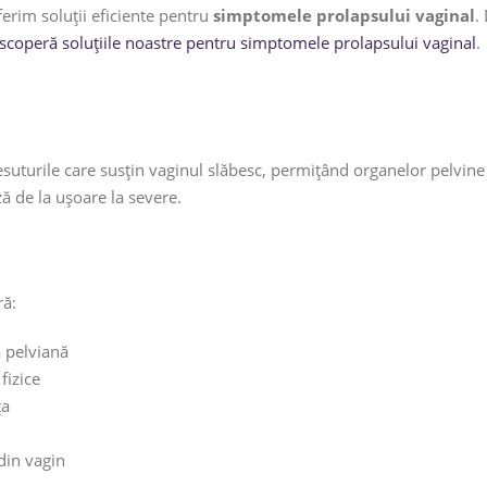
erim soluții eficiente pentru
simptomele prolapsului vaginal
.
scoperă soluțiile noastre pentru simptomele prolapsului vaginal
.
esuturile care susțin vaginul slăbesc, permițând organelor pelvin
ă de la ușoare la severe.
ă:
a pelviană
fizice
ța
 din vagin