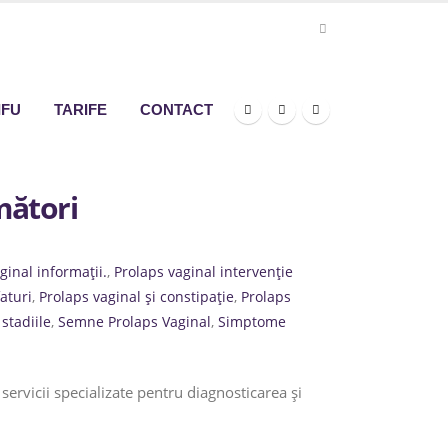
IFU
TARIFE
CONTACT
mători
ginal informații.
,
Prolaps vaginal intervenție
aturi
,
Prolaps vaginal și constipație
,
Prolaps
stadiile
,
Semne Prolaps Vaginal
,
Simptome
rvicii specializate pentru diagnosticarea și