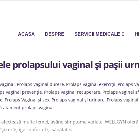
ACASA
DESPRE
SERVICII MEDICALE
H
 prolapsului vaginal și pașii ur
vaginal
,
Prolaps vaginal durere
,
Prolaps vaginal exerciții
,
Prolaps va
ps vaginal prevenție
,
Prolaps vaginal recuperare
,
Prolaps vaginal sf
ie
,
Prolaps Vaginal și sex
,
Prolaps vaginal și urinare
,
Prolaps vaginal 
Tratament prolaps vaginal
e afectează multe femei, având simptome variate. WELLGYN oferă se
își recâștige confortul și sănătatea.