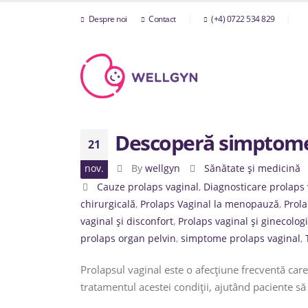
Despre noi
Contact
(+4) 0722 534 829
Descoperă simptomele
21
nov.
By
wellgyn
Sănătate și medicină
Cauze prolaps vaginal
,
Diagnosticare prolaps 
chirurgicală
,
Prolaps Vaginal la menopauză
,
Prola
vaginal și disconfort
,
Prolaps vaginal și ginecolog
prolaps organ pelvin
,
simptome prolaps vaginal
,
Prolapsul vaginal este o afecțiune frecventă car
tratamentul acestei condiții, ajutând paciente să 