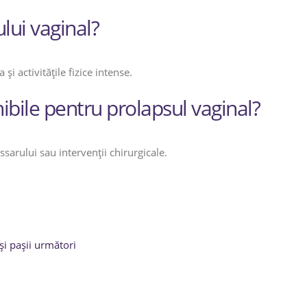
lui vaginal?
i activitățile fizice intense.
bile pentru prolapsul vaginal?
ssarului sau intervenții chirurgicale.
i pașii următori