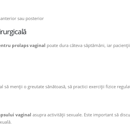
e anterior sau posterior
rurgicală
entru prolaps vaginal
poate dura câteva săptămâni, iar pacienții
al să menții o greutate sănătoasă, să practici exerciții fizice regulat
apsului vaginal
asupra activității sexuale. Este important să disc
xuală.