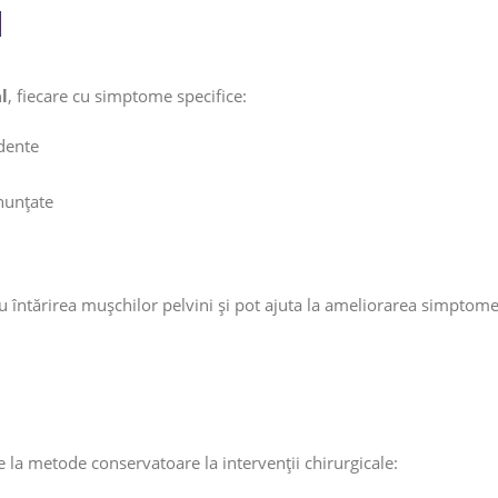
l
l
, fiecare cu simptome specifice:
dente
nunțate
întărirea mușchilor pelvini și pot ajuta la ameliorarea simptomelo
 la metode conservatoare la intervenții chirurgicale: