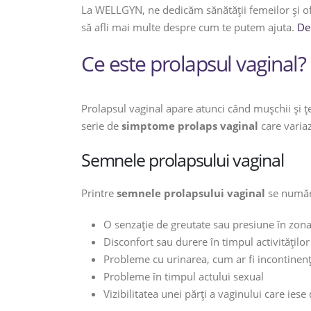
La WELLGYN, ne dedicăm sănătății femeilor și of
să afli mai multe despre cum te putem ajuta.
De
Ce este prolapsul vaginal?
Prolapsul vaginal apare atunci când mușchii și ț
serie de
simptome prolaps vaginal
care variaz
Semnele prolapsului vaginal
Printre
semnele prolapsului vaginal
se număr
O senzație de greutate sau presiune în zon
Disconfort sau durere în timpul activităților 
Probleme cu urinarea, cum ar fi incontinen
Probleme în timpul actului sexual
Vizibilitatea unei părți a vaginului care iese