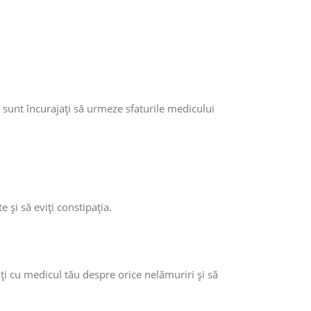
 sunt încurajați să urmeze sfaturile medicului
e și să eviți constipația.
uți cu medicul tău despre orice nelămuriri și să