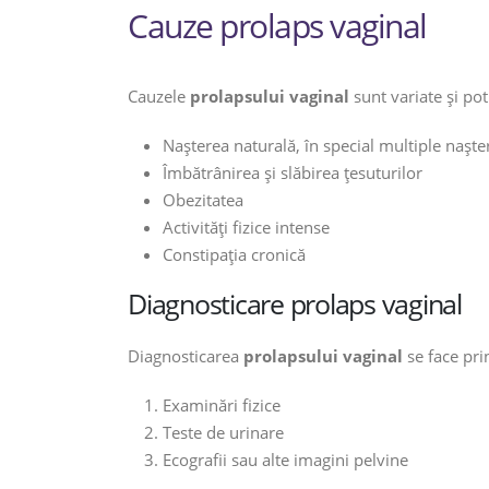
Cauze prolaps vaginal
Cauzele
prolapsului vaginal
sunt variate și pot
Nașterea naturală, în special multiple naște
Îmbătrânirea și slăbirea țesuturilor
Obezitatea
Activități fizice intense
Constipația cronică
Diagnosticare prolaps vaginal
Diagnosticarea
prolapsului vaginal
se face pri
Examinări fizice
Teste de urinare
Ecografii sau alte imagini pelvine