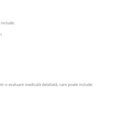
 include:
ri
ntr-o evaluare medicală detaliată, care poate include: