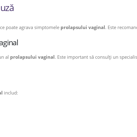
auză
 ce poate agrava simptomele
prolapsului vaginal
. Este recomand
aginal
un al
prolapsului vaginal
. Este important să consulți un speciali
al
includ: