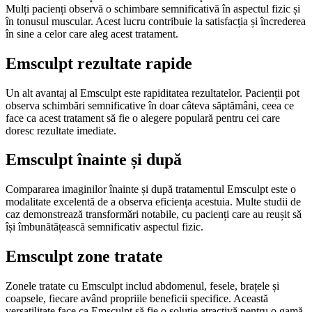
Mulți pacienți observă o schimbare semnificativă în aspectul fizic și
în tonusul muscular. Acest lucru contribuie la satisfacția și încrederea
în sine a celor care aleg acest tratament.
Emsculpt rezultate rapide
Un alt avantaj al Emsculpt este rapiditatea rezultatelor. Pacienții pot
observa schimbări semnificative în doar câteva săptămâni, ceea ce
face ca acest tratament să fie o alegere populară pentru cei care
doresc rezultate imediate.
Emsculpt înainte și după
Compararea imaginilor înainte și după tratamentul Emsculpt este o
modalitate excelentă de a observa eficiența acestuia. Multe studii de
caz demonstrează transformări notabile, cu pacienți care au reușit să
își îmbunătățească semnificativ aspectul fizic.
Emsculpt zone tratate
Zonele tratate cu Emsculpt includ abdomenul, fesele, brațele și
coapsele, fiecare având propriile beneficii specifice. Această
versatilitate face ca Emsculpt să fie o soluție atractivă pentru o gamă