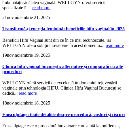
îmbunătăți sănătatea vaginală. WELLGYN oferă servicii
specializate în...
read more
21
nov.
noiembrie 21, 2025
Transformă-ți energia feminină: beneficiile hifu vaginal în 2025
Beneficii Hifu Vaginal sunt din ce în ce mai recunoscute, iar
WELLGYN oferă soluții inovatoare în acest domeniu....
read more
19
nov.
noiembrie 19, 2025
Clinica hifu vaginal bucurești: alternative și comparații cu alte
proceduri
WELLGYN oferă servicii de excelență în domeniul rejuvenării
vaginale prin tehnologia HIFU. Clinica Hifu Vaginal București se
dedică...
read more
18
nov.
noiembrie 18, 2025
Emsculptage: toate detaliile despre procedură, costuri și riscuri
Emsculptage este o procedură inovatoare care ajută la tonifierea și