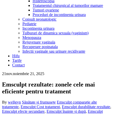
Histeroscopia
Tratamentul chirurgical al tumorilor mamare
Tumori ovariene
Proceduri de incontinenta urinara
Consult neonatologic
Pediatrie
Incontinenta urinara
Tulburari de dinamica sexuala (vaginism)
Menopauza
Rejuvenare vaginala
Recuperare postnatala
Infectii vaginale sau urinare recidivante
Hifu
Tarife
Contact
21
nov.
noiembrie 21, 2025
Emsculpt rezultate: zonele cele mai
eficiente pentru tratament
By
wellgyn
Sănătate și frumusețe
Emsculpt comparație alte
tratamente
,
Emsculpt Cost tratament
,
Emsculpt durabilitate rezultate
,
Emsculpt efecte secundare
,
Emsculpt înainte și după
,
Emsculpt