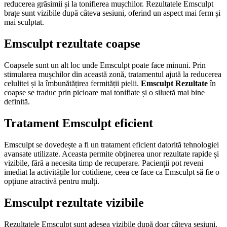
reducerea grăsimii și la tonifierea mușchilor. Rezultatele Emsculpt
brațe sunt vizibile după câteva sesiuni, oferind un aspect mai ferm și
mai sculptat.
Emsculpt rezultate coapse
Coapsele sunt un alt loc unde Emsculpt poate face minuni. Prin
stimularea mușchilor din această zonă, tratamentul ajută la reducerea
celulitei și la îmbunătățirea fermității pielii.
Emsculpt Rezultate
în
coapse se traduc prin picioare mai tonifiate și o siluetă mai bine
definită.
Tratament Emsculpt eficient
Emsculpt se dovedește a fi un tratament eficient datorită tehnologiei
avansate utilizate. Aceasta permite obținerea unor rezultate rapide și
vizibile, fără a necesita timp de recuperare. Pacienții pot reveni
imediat la activitățile lor cotidiene, ceea ce face ca Emsculpt să fie o
opțiune atractivă pentru mulți.
Emsculpt rezultate vizibile
Rezultatele Emsculpt sunt adesea vizibile după doar câteva sesiuni.