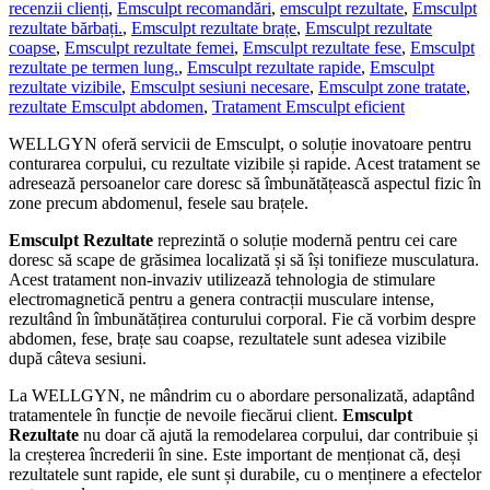
recenzii clienți
,
Emsculpt recomandări
,
emsculpt rezultate
,
Emsculpt
rezultate bărbați.
,
Emsculpt rezultate brațe
,
Emsculpt rezultate
coapse
,
Emsculpt rezultate femei
,
Emsculpt rezultate fese
,
Emsculpt
rezultate pe termen lung.
,
Emsculpt rezultate rapide
,
Emsculpt
rezultate vizibile
,
Emsculpt sesiuni necesare
,
Emsculpt zone tratate
,
rezultate Emsculpt abdomen
,
Tratament Emsculpt eficient
WELLGYN oferă servicii de Emsculpt, o soluție inovatoare pentru
conturarea corpului, cu rezultate vizibile și rapide. Acest tratament se
adresează persoanelor care doresc să îmbunătățească aspectul fizic în
zone precum abdomenul, fesele sau brațele.
Emsculpt Rezultate
reprezintă o soluție modernă pentru cei care
doresc să scape de grăsimea localizată și să își tonifieze musculatura.
Acest tratament non-invaziv utilizează tehnologia de stimulare
electromagnetică pentru a genera contracții musculare intense,
rezultând în îmbunătățirea conturului corporal. Fie că vorbim despre
abdomen, fese, brațe sau coapse, rezultatele sunt adesea vizibile
după câteva sesiuni.
La WELLGYN, ne mândrim cu o abordare personalizată, adaptând
tratamentele în funcție de nevoile fiecărui client.
Emsculpt
Rezultate
nu doar că ajută la remodelarea corpului, dar contribuie și
la creșterea încrederii în sine. Este important de menționat că, deși
rezultatele sunt rapide, ele sunt și durabile, cu o menținere a efectelor