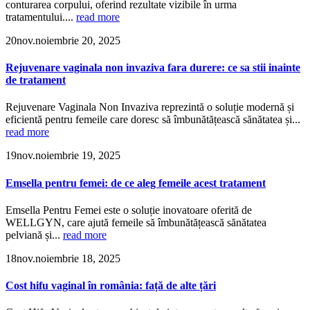
conturarea corpului, oferind rezultate vizibile în urma
tratamentului....
read more
20
nov.
noiembrie 20, 2025
Rejuvenare vaginala non invaziva fara durere: ce sa stii inainte
de tratament
Rejuvenare Vaginala Non Invaziva reprezintă o soluție modernă și
eficientă pentru femeile care doresc să îmbunătățească sănătatea și...
read more
19
nov.
noiembrie 19, 2025
Emsella pentru femei: de ce aleg femeile acest tratament
Emsella Pentru Femei este o soluție inovatoare oferită de
WELLGYN, care ajută femeile să îmbunătățească sănătatea
pelviană și...
read more
18
nov.
noiembrie 18, 2025
Cost hifu vaginal în românia: față de alte țări