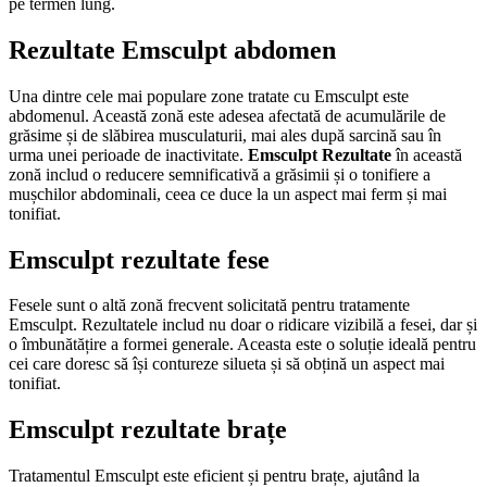
pe termen lung.
Rezultate Emsculpt abdomen
Una dintre cele mai populare zone tratate cu Emsculpt este
abdomenul. Această zonă este adesea afectată de acumulările de
grăsime și de slăbirea musculaturii, mai ales după sarcină sau în
urma unei perioade de inactivitate.
Emsculpt Rezultate
în această
zonă includ o reducere semnificativă a grăsimii și o tonifiere a
mușchilor abdominali, ceea ce duce la un aspect mai ferm și mai
tonifiat.
Emsculpt rezultate fese
Fesele sunt o altă zonă frecvent solicitată pentru tratamente
Emsculpt. Rezultatele includ nu doar o ridicare vizibilă a fesei, dar și
o îmbunătățire a formei generale. Aceasta este o soluție ideală pentru
cei care doresc să își contureze silueta și să obțină un aspect mai
tonifiat.
Emsculpt rezultate brațe
Tratamentul Emsculpt este eficient și pentru brațe, ajutând la