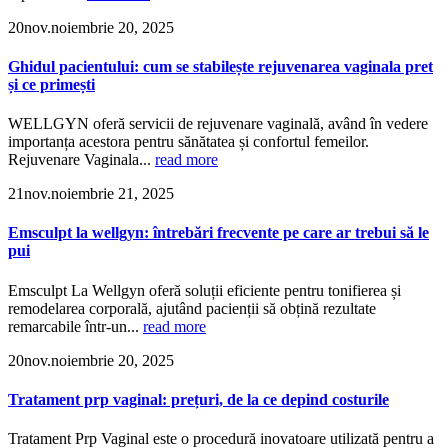
20
nov.
noiembrie 20, 2025
Ghidul pacientului: cum se stabilește rejuvenarea vaginala pret
și ce primești
WELLGYN oferă servicii de rejuvenare vaginală, având în vedere
importanța acestora pentru sănătatea și confortul femeilor.
Rejuvenare Vaginala...
read more
21
nov.
noiembrie 21, 2025
Emsculpt la wellgyn: întrebări frecvente pe care ar trebui să le
pui
Emsculpt La Wellgyn oferă soluții eficiente pentru tonifierea și
remodelarea corporală, ajutând pacienții să obțină rezultate
remarcabile într-un...
read more
20
nov.
noiembrie 20, 2025
Tratament prp vaginal: prețuri, de la ce depind costurile
Tratament Prp Vaginal este o procedură inovatoare utilizată pentru a