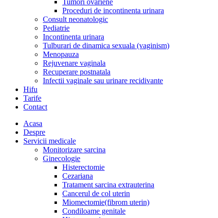
Tumori ovariene
Proceduri de incontinenta urinara
Consult neonatologic
Pediatrie
Incontinenta urinara
Tulburari de dinamica sexuala (vaginism)
Menopauza
Rejuvenare vaginala
Recuperare postnatala
Infectii vaginale sau urinare recidivante
Hifu
Tarife
Contact
Acasa
Despre
Servicii medicale
Monitorizare sarcina
Ginecologie
Histerectomie
Cezariana
Tratament sarcina extrauterina
Cancerul de col uterin
Miomectomie(fibrom uterin)
Condiloame genitale