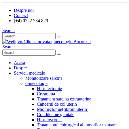
Despre noi
Contact
(+4) 0722 534 829
Search
Search
Acasa
Despre
Servicii medicale
Monitorizare sarcina
Ginecologie
Histerectomie
Cezariana
Tratament sarcina extrauterina
Cancerul de col uterin
Miomectomie(fibrom uterin)
Condiloame genitale
Histeroscopia
Tratamentul chirurgical al tumorilor mamare