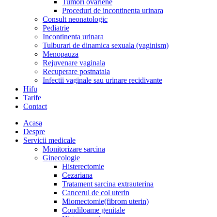
Tumori ovariene
Proceduri de incontinenta urinara
Consult neonatologic
Pediatrie
Incontinenta urinara
Tulburari de dinamica sexuala (vaginism)
Menopauza
Rejuvenare vaginala
Recuperare postnatala
Infectii vaginale sau urinare recidivante
Hifu
Tarife
Contact
Acasa
Despre
Servicii medicale
Monitorizare sarcina
Ginecologie
Histerectomie
Cezariana
Tratament sarcina extrauterina
Cancerul de col uterin
Miomectomie(fibrom uterin)
Condiloame genitale