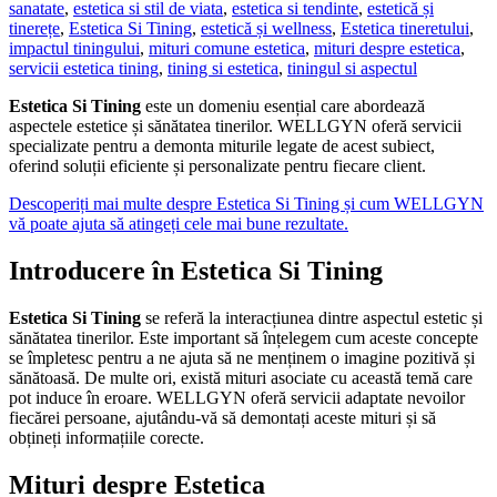
sanatate
,
estetica si stil de viata
,
estetica si tendinte
,
estetică și
tinerețe
,
Estetica Si Tining
,
estetică și wellness
,
Estetica tineretului
,
impactul tiningului
,
mituri comune estetica
,
mituri despre estetica
,
servicii estetica tining
,
tining si estetica
,
tiningul si aspectul
Estetica Si Tining
este un domeniu esențial care abordează
aspectele estetice și sănătatea tinerilor. WELLGYN oferă servicii
specializate pentru a demonta miturile legate de acest subiect,
oferind soluții eficiente și personalizate pentru fiecare client.
Descoperiți mai multe despre Estetica Si Tining și cum WELLGYN
vă poate ajuta să atingeți cele mai bune rezultate.
Introducere în Estetica Si Tining
Estetica Si Tining
se referă la interacțiunea dintre aspectul estetic și
sănătatea tinerilor. Este important să înțelegem cum aceste concepte
se împletesc pentru a ne ajuta să ne menținem o imagine pozitivă și
sănătoasă. De multe ori, există mituri asociate cu această temă care
pot induce în eroare. WELLGYN oferă servicii adaptate nevoilor
fiecărei persoane, ajutându-vă să demontați aceste mituri și să
obțineți informațiile corecte.
Mituri despre Estetica