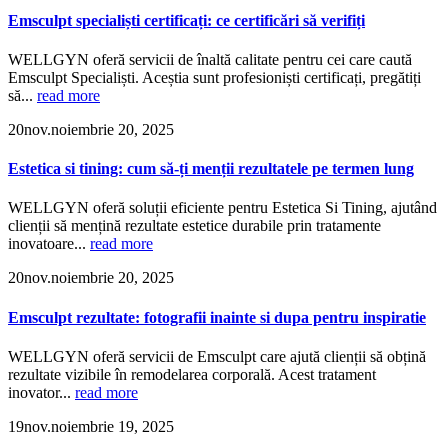
Emsculpt specialiști certificați: ce certificări să verifiți
WELLGYN oferă servicii de înaltă calitate pentru cei care caută
Emsculpt Specialiști. Aceștia sunt profesioniști certificați, pregătiți
să...
read more
20
nov.
noiembrie 20, 2025
Estetica si tining: cum să-ți menții rezultatele pe termen lung
WELLGYN oferă soluții eficiente pentru Estetica Si Tining, ajutând
clienții să mențină rezultate estetice durabile prin tratamente
inovatoare...
read more
20
nov.
noiembrie 20, 2025
Emsculpt rezultate: fotografii inainte si dupa pentru inspiratie
WELLGYN oferă servicii de Emsculpt care ajută clienții să obțină
rezultate vizibile în remodelarea corporală. Acest tratament
inovator...
read more
19
nov.
noiembrie 19, 2025