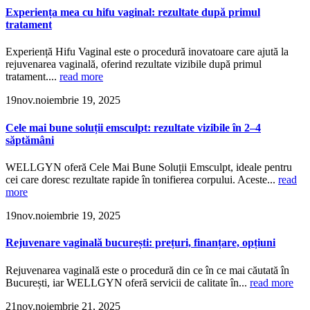
Experiența mea cu hifu vaginal: rezultate după primul
tratament
Experiență Hifu Vaginal este o procedură inovatoare care ajută la
rejuvenarea vaginală, oferind rezultate vizibile după primul
tratament....
read more
19
nov.
noiembrie 19, 2025
Cele mai bune soluții emsculpt: rezultate vizibile în 2–4
săptămâni
WELLGYN oferă Cele Mai Bune Soluții Emsculpt, ideale pentru
cei care doresc rezultate rapide în tonifierea corpului. Aceste...
read
more
19
nov.
noiembrie 19, 2025
Rejuvenare vaginală bucurești: prețuri, finanțare, opțiuni
Rejuvenarea vaginală este o procedură din ce în ce mai căutată în
București, iar WELLGYN oferă servicii de calitate în...
read more
21
nov.
noiembrie 21, 2025