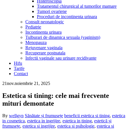
Histeroscopia
Tratamentul chirurgical al tumorilor mamare
Tumori ovariene
Proceduri de incontinenta urinara
Consult neonatologic
Pediatrie
Incontinenta urinara
Tulburari de dinamica sexuala (vaginism)
Menopauza
Rejuvenare vaginala
Recuperare postnatala
Infectii vaginale sau urinare recidivante
Hifu
Tarife
Contact
21
nov.
noiembrie 21, 2025
Estetica si tining: cele mai frecvente
mituri demontate
By
wellgyn
Sănătate și frumusețe
beneficii estetica si tining
,
estetica
in cosmetica
,
estetica in ingrijire
,
estetica in tining
,
estetică și
frumusețe
,
estetica si ingrijire
,
estetica si psihologie
,
estetica si