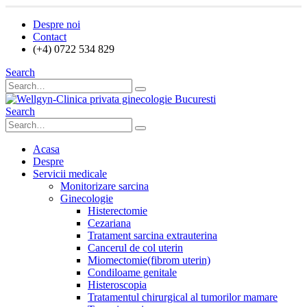
Despre noi
Contact
(+4) 0722 534 829
Search
Search
Acasa
Despre
Servicii medicale
Monitorizare sarcina
Ginecologie
Histerectomie
Cezariana
Tratament sarcina extrauterina
Cancerul de col uterin
Miomectomie(fibrom uterin)
Condiloame genitale
Histeroscopia
Tratamentul chirurgical al tumorilor mamare