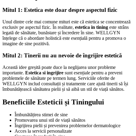
Mitul 1: Estetica este doar despre aspectul fizic
Unul dintre cele mai comune mituri este că estetica se concentrează
exclusiv pe aspectul fizic. În realitate,
estetica in tining
este strâns
legată de sănătate, bunăstare și încredere în sine. WELLGYN
înțelege că o abordare holistică este esențială pentru a promova o
imagine de sine pozitivă.
Mitul 2: Tinerii nu au nevoie de îngrijire estetică
Această idee greșită poate duce la neglijarea unor probleme
importante.
Estetica si ingrijire
sunt esențiale pentru a preveni
problemele de sănătate pe termen lung. Serviciile oferite de
WELLGYN includ consultații și tratamente care ajută tinerii să își
îmbunătățească sănătatea pielii și să aibă un stil de viață sănătos.
Beneficiile Esteticii și Tiningului
Îmbunătățirea stimei de sine
Promovarea unui stil de viață sănătos
Îngrijirea pielii și prevenirea problemelor dermatologice
Acces la servicii personalizate