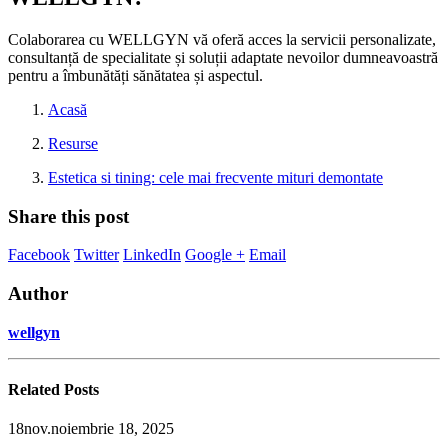
Colaborarea cu WELLGYN vă oferă acces la servicii personalizate,
consultanță de specialitate și soluții adaptate nevoilor dumneavoastră
pentru a îmbunătăți sănătatea și aspectul.
Acasă
Resurse
Estetica si tining: cele mai frecvente mituri demontate
Share this post
Facebook
Twitter
LinkedIn
Google +
Email
Author
wellgyn
Related
Posts
18
nov.
noiembrie 18, 2025