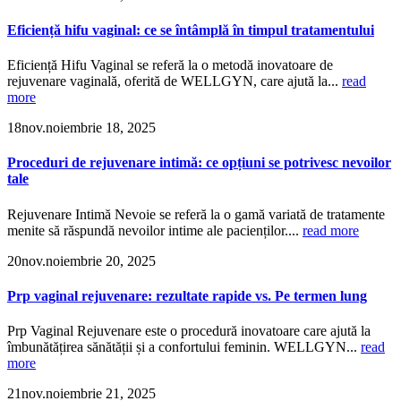
Eficiență hifu vaginal: ce se întâmplă în timpul tratamentului
Eficiență Hifu Vaginal se referă la o metodă inovatoare de
rejuvenare vaginală, oferită de WELLGYN, care ajută la...
read
more
18
nov.
noiembrie 18, 2025
Proceduri de rejuvenare intimă: ce opțiuni se potrivesc nevoilor
tale
Rejuvenare Intimă Nevoie se referă la o gamă variată de tratamente
menite să răspundă nevoilor intime ale pacienților....
read more
20
nov.
noiembrie 20, 2025
Prp vaginal rejuvenare: rezultate rapide vs. Pe termen lung
Prp Vaginal Rejuvenare este o procedură inovatoare care ajută la
îmbunătățirea sănătății și a confortului feminin. WELLGYN...
read
more
21
nov.
noiembrie 21, 2025