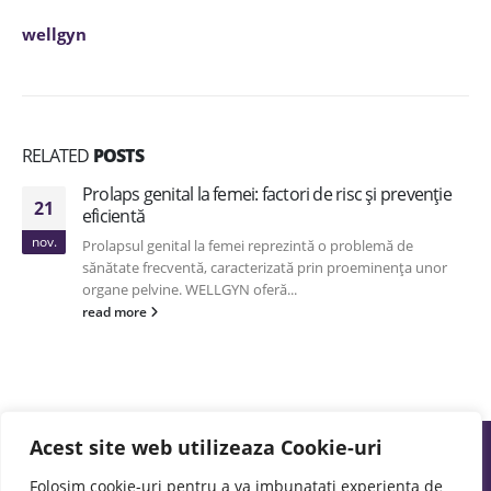
wellgyn
RELATED
POSTS
Prolaps genital la femei: factori de risc și prevenție
21
eficientă
nov.
Prolapsul genital la femei reprezintă o problemă de
sănătate frecventă, caracterizată prin proeminența unor
organe pelvine. WELLGYN oferă...
read more
Acest site web utilizeaza Cookie-uri
Folosim cookie-uri pentru a va imbunatati experienta de