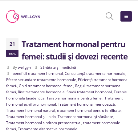
Tratament hormonal pentru
21
nov.
femei: studii și dovezi recente
By
wellgyn
Sănătate și medicină
beneficii tratament hormonal
,
Consultanță tratamente hormonale
,
Efecte secundare tratamente hormonale
,
Eficiență tratament hormonal
femei.
,
Ghid tratament hormonal femei
,
Reguli tratament hormonal
femei
,
Risc tratamente hormonale
,
Studii tratament hormonal
,
Terapie
hormonală bioidentică
,
Terapie hormonală pentru femei
,
Tratament
hormonal echilibru hormonal
,
Tratament hormonal menopauză
,
Tratament hormonal natural
,
tratament hormonal pentru fertilitate
,
Tratament hormonal și libido
,
Tratament hormonal și sănătate
,
Tratament hormonal sindrom premenstrual
,
tratament hormonale
femei
,
Tratamente alternative hormonale