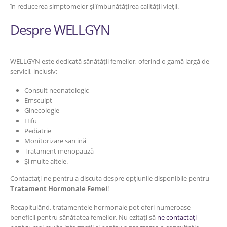
în reducerea simptomelor și îmbunătățirea calității vieții.
Despre WELLGYN
WELLGYN este dedicată sănătății femeilor, oferind o gamă largă de
servicii, inclusiv:
Consult neonatologic
Emsculpt
Ginecologie
Hifu
Pediatrie
Monitorizare sarcină
Tratament menopauză
Și multe altele.
Contactați-ne pentru a discuta despre opțiunile disponibile pentru
Tratament Hormonale Femei
!
Recapitulând, tratamentele hormonale pot oferi numeroase
beneficii pentru sănătatea femeilor. Nu ezitați să
ne contactați