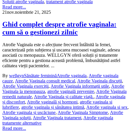
Solutii atrofie vaginala
,
tratament atrofie vaginala
Read more...
21
nov.
noiembrie 21, 2025
Ghid complet despre atrofie vaginala:
cum să o gestionezi zilnic
Atrofie Vaginala este o afecțiune frecvent întâlnită la femei,
caracterizată prin subțierea și uscarea mucoasei vaginale, adesea
asociată cu menopauza. WELLGYN oferă soluții și tratamente
eficiente pentru a gestiona această problemă, îmbunătățind astfel
calitatea vieții pacientelor. ...
By
wellgyn
Sănătate feminină
Atrofie vaginala
,
Atrofie vaginala
cauze
,
Atrofie Vaginala consult medical
,
Atrofie Vaginala discuții
,
Atrofie Vaginala exerciții
,
Atrofie Vaginala informații utile
,
Atrofie
Vaginala la menopauza
,
atrofie vaginală prevenire
,
Atrofie Vaginala
remedii naturale
,
Atrofie Vaginala și calitate viață.
,
Atrofie vaginala
și disconfort
,
Atrofie vaginală și hormoni
,
atrofie vaginala si
lubrifiere
,
atrofie vaginala și sănătatea intimă
,
Atrofie vaginala si sex
,
Atrofie vaginala și uscăciune
,
Atrofie Vaginala Simptome
,
Atrofie
Vaginala soluții
,
Atrofie Vaginala tratament
,
Atrofie vaginala
tratamente alternative
Read more...