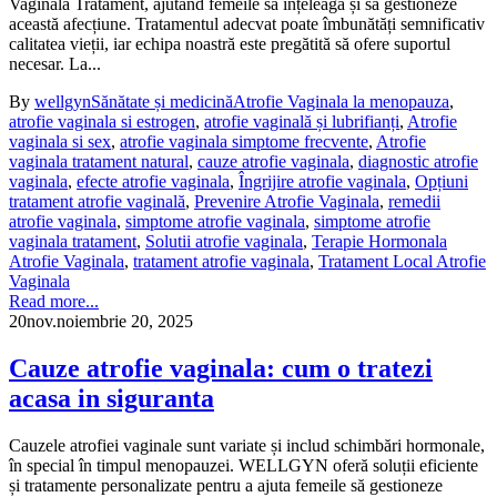
Vaginala Tratament, ajutând femeile să înțeleagă și să gestioneze
această afecțiune. Tratamentul adecvat poate îmbunătăți semnificativ
calitatea vieții, iar echipa noastră este pregătită să ofere suportul
necesar. La...
By
wellgyn
Sănătate și medicină
Atrofie Vaginala la menopauza
,
atrofie vaginala si estrogen
,
atrofie vaginală și lubrifianți
,
Atrofie
vaginala si sex
,
atrofie vaginala simptome frecvente
,
Atrofie
vaginala tratament natural
,
cauze atrofie vaginala
,
diagnostic atrofie
vaginala
,
efecte atrofie vaginala
,
Îngrijire atrofie vaginala
,
Opțiuni
tratament atrofie vaginală
,
Prevenire Atrofie Vaginala
,
remedii
atrofie vaginala
,
simptome atrofie vaginala
,
simptome atrofie
vaginala tratament
,
Solutii atrofie vaginala
,
Terapie Hormonala
Atrofie Vaginala
,
tratament atrofie vaginala
,
Tratament Local Atrofie
Vaginala
Read more...
20
nov.
noiembrie 20, 2025
Cauze atrofie vaginala: cum o tratezi
acasa in siguranta
Cauzele atrofiei vaginale sunt variate și includ schimbări hormonale,
în special în timpul menopauzei. WELLGYN oferă soluții eficiente
și tratamente personalizate pentru a ajuta femeile să gestioneze