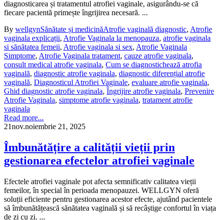
diagnosticarea și tratamentul atrofiei vaginale, asigurându-se că
fiecare pacientă primește îngrijirea necesară. ...
By
wellgyn
Sănătate și medicină
Atrofie vaginală diagnostic
,
Atrofie
vaginala explicații
,
Atrofie Vaginala la menopauza
,
atrofie vaginala
si sănătatea femeii
,
Atrofie vaginala si sex
,
Atrofie Vaginala
Simptome
,
Atrofie Vaginala tratament
,
cauze atrofie vaginala
,
consult medical atrofie vaginala
,
Cum se diagnostichează atrofia
vaginală
,
diagnostic atrofie vaginala
,
diagnostic diferențial atrofie
vaginală
,
Diagnosticul Atrofiei Vaginale
,
evaluare atrofie vaginala
,
Ghid diagnostic atrofie vaginala
,
Îngrijire atrofie vaginala
,
Prevenire
Atrofie Vaginala
,
simptome atrofie vaginala
,
tratament atrofie
vaginala
Read more...
21
nov.
noiembrie 21, 2025
Îmbunătățire a calității vieții prin
gestionarea efectelor atrofiei vaginale
Efectele atrofiei vaginale pot afecta semnificativ calitatea vieții
femeilor, în special în perioada menopauzei. WELLGYN oferă
soluții eficiente pentru gestionarea acestor efecte, ajutând pacientele
să îmbunătățească sănătatea vaginală și să recâștige confortul în viața
de zi cu zi. ...