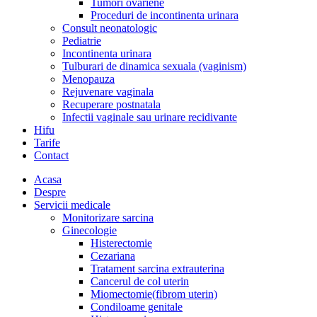
Tumori ovariene
Proceduri de incontinenta urinara
Consult neonatologic
Pediatrie
Incontinenta urinara
Tulburari de dinamica sexuala (vaginism)
Menopauza
Rejuvenare vaginala
Recuperare postnatala
Infectii vaginale sau urinare recidivante
Hifu
Tarife
Contact
Acasa
Despre
Servicii medicale
Monitorizare sarcina
Ginecologie
Histerectomie
Cezariana
Tratament sarcina extrauterina
Cancerul de col uterin
Miomectomie(fibrom uterin)
Condiloame genitale