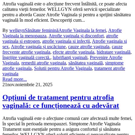
Atrofia vaginală este o afecțiune frecvent întâlnită, ce poate afecta
calitatea vieții femeilor. WELLGYN oferă servicii specializate
pentru a aborda Cauze Atrofie Vaginala și pentru a sprijini sănătatea
vaginală în mod eficient. Descoperiți cum...
By
wellgyn
Sănătate feminină
Atrofie Vaginala la femei
,
Atrofie
Vaginala la menopauza
,
Atrofie vaginala și disconfort
,
atrofie
vaginala si estrogen
,
atrofie vaginala si infecții
,
Atrofie vaginala si
sex
,
Atrofie vaginala și uscăciune
,
cauze atrofie vaginala
,
cauze
frecvente atrofie vaginala
,
efecte atrofie vaginala
,
hidratare vaginală
,
îngrijire vaginală corectă.
,
lubrifianți vaginali
,
Prevenire Atrofie
Vaginala
,
remedii atrofie vaginala
,
sănătatea vaginală
,
simptome
atrofie vaginala
,
Solutii pentru Atrofie Vaginala
,
tratament atrofie
vaginala
Read more...
21
nov.
noiembrie 21, 2025
Opțiuni de tratament pentru atrofia
vaginală: ce funcționează cu adevărat
Atrofia vaginală este o afecțiune comună care afectează multe femei,
în special în perioada menopauzei. Simptome Atrofie Vaginala
Tratament sunt esențiale pentru a asigura confortul și sănătatea
femeilor. WELLGYN oferă soluții eficiente și personalizate pentru