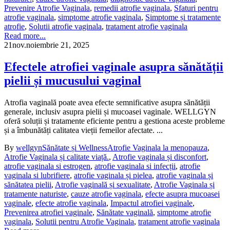
Prevenire Atrofie Vaginala
,
remedii atrofie vaginala
,
Sfaturi pentru
atrofie vaginala
,
simptome atrofie vaginala
,
Simptome și tratamente
atrofie
,
Solutii atrofie vaginala
,
tratament atrofie vaginala
Read more...
21
nov.
noiembrie 21, 2025
Efectele atrofiei vaginale asupra sănătății
pielii și mucusului vaginal
Atrofia vaginală poate avea efecte semnificative asupra sănătății
generale, inclusiv asupra pielii și mucoasei vaginale. WELLGYN
oferă soluții și tratamente eficiente pentru a gestiona aceste probleme
și a îmbunătăți calitatea vieții femeilor afectate. ...
By
wellgyn
Sănătate și Wellness
Atrofie Vaginala la menopauza
,
Atrofie Vaginala și calitate viață.
,
Atrofie vaginala și disconfort
,
atrofie vaginala si estrogen
,
atrofie vaginala si infecții
,
atrofie
vaginala si lubrifiere
,
atrofie vaginala și pielea
,
atrofie vaginala și
sănătatea pielii
,
Atrofie vaginală și sexualitate
,
Atrofie Vaginala și
tratamente naturiste
,
cauze atrofie vaginala
,
efecte asupra mucoasei
vaginale
,
efecte atrofie vaginala
,
Impactul atrofiei vaginale
,
Prevenirea atrofiei vaginale
,
Sănătate vaginală
,
simptome atrofie
vaginala
,
Solutii pentru Atrofie Vaginala
,
tratament atrofie vaginala