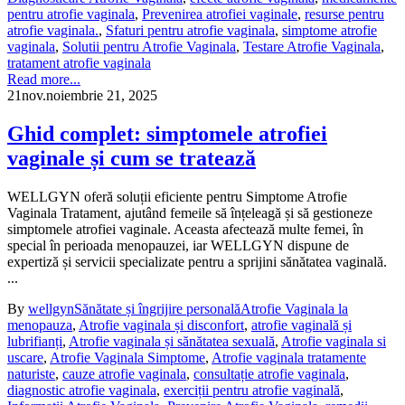
pentru atrofie vaginala
,
Prevenirea atrofiei vaginale
,
resurse pentru
atrofie vaginala.
,
Sfaturi pentru atrofie vaginala
,
simptome atrofie
vaginala
,
Solutii pentru Atrofie Vaginala
,
Testare Atrofie Vaginala
,
tratament atrofie vaginala
Read more...
21
nov.
noiembrie 21, 2025
Ghid complet: simptomele atrofiei
vaginale și cum se tratează
WELLGYN oferă soluții eficiente pentru Simptome Atrofie
Vaginala Tratament, ajutând femeile să înțeleagă și să gestioneze
simptomele atrofiei vaginale. Aceasta afectează multe femei, în
special în perioada menopauzei, iar WELLGYN dispune de
expertiză și servicii specializate pentru a sprijini sănătatea vaginală.
...
By
wellgyn
Sănătate și îngrijire personală
Atrofie Vaginala la
menopauza
,
Atrofie vaginala și disconfort
,
atrofie vaginală și
lubrifianți
,
Atrofie vaginala și sănătatea sexuală
,
Atrofie vaginala si
uscare
,
Atrofie Vaginala Simptome
,
Atrofie vaginala tratamente
naturiste
,
cauze atrofie vaginala
,
consultație atrofie vaginala
,
diagnostic atrofie vaginala
,
exerciții pentru atrofie vaginală
,