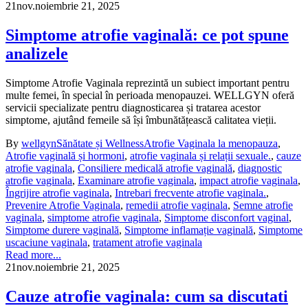
21
nov.
noiembrie 21, 2025
Simptome atrofie vaginală: ce pot spune
analizele
Simptome Atrofie Vaginala reprezintă un subiect important pentru
multe femei, în special în perioada menopauzei. WELLGYN oferă
servicii specializate pentru diagnosticarea și tratarea acestor
simptome, ajutând femeile să își îmbunătățească calitatea vieții.
By
wellgyn
Sănătate și Wellness
Atrofie Vaginala la menopauza
,
Atrofie vaginală și hormoni
,
atrofie vaginala și relații sexuale.
,
cauze
atrofie vaginala
,
Consiliere medicală atrofie vaginală
,
diagnostic
atrofie vaginala
,
Examinare atrofie vaginala
,
impact atrofie vaginala
,
Îngrijire atrofie vaginala
,
Intrebari frecvente atrofie vaginala.
,
Prevenire Atrofie Vaginala
,
remedii atrofie vaginala
,
Semne atrofie
vaginala
,
simptome atrofie vaginala
,
Simptome disconfort vaginal
,
Simptome durere vaginală
,
Simptome inflamație vaginală
,
Simptome
uscaciune vaginala
,
tratament atrofie vaginala
Read more...
21
nov.
noiembrie 21, 2025
Cauze atrofie vaginala: cum sa discutati