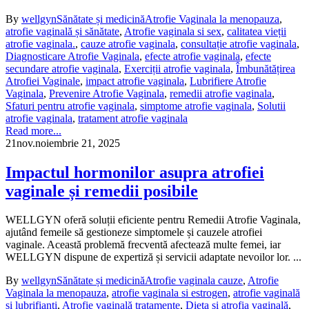
By
wellgyn
Sănătate și medicină
Atrofie Vaginala la menopauza
,
atrofie vaginală și sănătate
,
Atrofie vaginala si sex
,
calitatea vieții
atrofie vaginala.
,
cauze atrofie vaginala
,
consultație atrofie vaginala
,
Diagnosticare Atrofie Vaginala
,
efecte atrofie vaginala
,
efecte
secundare atrofie vaginala
,
Exerciții atrofie vaginala
,
Îmbunătățirea
Atrofiei Vaginale
,
impact atrofie vaginala
,
Lubrifiere Atrofie
Vaginala
,
Prevenire Atrofie Vaginala
,
remedii atrofie vaginala
,
Sfaturi pentru atrofie vaginala
,
simptome atrofie vaginala
,
Solutii
atrofie vaginala
,
tratament atrofie vaginala
Read more...
21
nov.
noiembrie 21, 2025
Impactul hormonilor asupra atrofiei
vaginale și remedii posibile
WELLGYN oferă soluții eficiente pentru Remedii Atrofie Vaginala,
ajutând femeile să gestioneze simptomele și cauzele atrofiei
vaginale. Această problemă frecventă afectează multe femei, iar
WELLGYN dispune de expertiză și servicii adaptate nevoilor lor. ...
By
wellgyn
Sănătate și medicină
Atrofie vaginala cauze
,
Atrofie
Vaginala la menopauza
,
atrofie vaginala si estrogen
,
atrofie vaginală
și lubrifianți
,
Atrofie vaginală tratamente
,
Dieta și atrofia vaginală
,