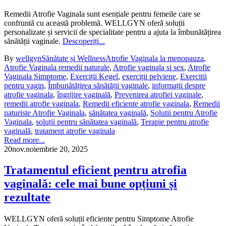
Remedii Atrofie Vaginala sunt esențiale pentru femeile care se
confruntă cu această problemă. WELLGYN oferă soluții
personalizate și servicii de specialitate pentru a ajuta la îmbunătățirea
sănătății vaginale.
Descoperiți...
By
wellgyn
Sănătate și Wellness
Atrofie Vaginala la menopauza
,
Atrofie Vaginala remedii naturale
,
Atrofie vaginala si sex
,
Atrofie
Vaginala Simptome
,
Exerciții Kegel
,
exerciții pelviene
,
Exercitii
pentru vagin
,
Îmbunătățirea sănătății vaginale
,
informații despre
atrofie vaginala
,
îngrijire vaginală
,
Prevenirea atrofiei vaginale
,
remedii atrofie vaginala
,
Remedii eficiente atrofie vaginala
,
Remedii
naturiste Atrofie Vaginala
,
sănătatea vaginală
,
Solutii pentru Atrofie
Vaginala
,
soluții pentru sănătatea vaginală
,
Terapie pentru atrofie
vaginală
,
tratament atrofie vaginala
Read more...
20
nov.
noiembrie 20, 2025
Tratamentul eficient pentru atrofia
vaginală: cele mai bune opțiuni și
rezultate
WELLGYN oferă soluții eficiente pentru Simptome Atrofie