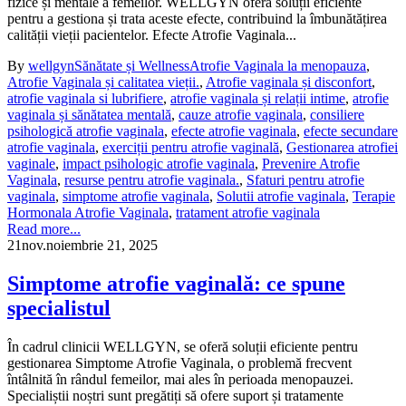
fizice și mentale a femeilor. WELLGYN oferă soluții eficiente
pentru a gestiona și trata aceste efecte, contribuind la îmbunătățirea
calității vieții pacientelor. Efecte Atrofie Vaginala...
By
wellgyn
Sănătate și Wellness
Atrofie Vaginala la menopauza
,
Atrofie Vaginala și calitatea vieții.
,
Atrofie vaginala și disconfort
,
atrofie vaginala si lubrifiere
,
atrofie vaginala și relații intime
,
atrofie
vaginala și sănătatea mentală
,
cauze atrofie vaginala
,
consiliere
psihologică atrofie vaginala
,
efecte atrofie vaginala
,
efecte secundare
atrofie vaginala
,
exerciții pentru atrofie vaginală
,
Gestionarea atrofiei
vaginale
,
impact psihologic atrofie vaginala
,
Prevenire Atrofie
Vaginala
,
resurse pentru atrofie vaginala.
,
Sfaturi pentru atrofie
vaginala
,
simptome atrofie vaginala
,
Solutii atrofie vaginala
,
Terapie
Hormonala Atrofie Vaginala
,
tratament atrofie vaginala
Read more...
21
nov.
noiembrie 21, 2025
Simptome atrofie vaginală: ce spune
specialistul
În cadrul clinicii WELLGYN, se oferă soluții eficiente pentru
gestionarea Simptome Atrofie Vaginala, o problemă frecvent
întâlnită în rândul femeilor, mai ales în perioada menopauzei.
Specialiștii noștri sunt pregătiți să ofere suport și tratamente