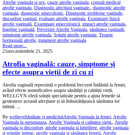
Atrofie vaginala si sex
,
cauze atrofie vaginala
,
consult medical
atrofie vaginala
,
Diagnostic afecțiuni vaginale.
,
diagnostic atrofie
vaginala
,
diagnostic ginecologic
,
Diagnostic probleme vaginale
,
disconfort vaginal
,
evaluare atrofie vaginala
,
Examinare fizică
atrofie vaginală
,
Examinare ginecologică
,
impact atrofie vaginala
,
îngrijire vaginală
,
Prevenire Atrofie Vaginala
,
sănătatea vaginală
,
simptome atrofie vaginala
,
Solutii atrofie vaginala
,
Terapie
hormonală atrofie
,
tratament atrofie vaginala
Read more...
21
nov.
noiembrie 21, 2025
Atrofia vaginală: cauze, simptome și
efecte asupra vieții de zi cu zi
Atrofia vaginală reprezintă o problemă frecvent întâlnită la femei,
având efecte semnificative asupra sănătății și calității vieții.
WELLGYN oferă soluții specializate pentru a ajuta femeile să
gestioneze această afecțiune și să îmbunătățească sănătatea lor
intimă. ...
By
wellgyn
Sănătate și medicină
Atrofie Vaginala la femei
,
Atrofie
Vaginala la menopauza
,
Atrofie Vaginala și calitatea vieții.
,
Atrofie
vaginala și disconfort
,
atrofie vaginala si lubrifiere
,
atrofie vaginala
și relațiile intime
,
atrofie vaginala si sănătatea femeii
,
Atrofie