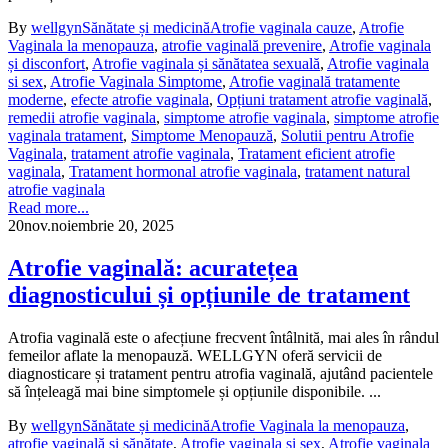
By
wellgyn
Sănătate și medicină
Atrofie vaginala cauze
,
Atrofie
Vaginala la menopauza
,
atrofie vaginală prevenire
,
Atrofie vaginala
și disconfort
,
Atrofie vaginala și sănătatea sexuală
,
Atrofie vaginala
si sex
,
Atrofie Vaginala Simptome
,
Atrofie vaginală tratamente
moderne
,
efecte atrofie vaginala
,
Opțiuni tratament atrofie vaginală
,
remedii atrofie vaginala
,
simptome atrofie vaginala
,
simptome atrofie
vaginala tratament
,
Simptome Menopauză
,
Solutii pentru Atrofie
Vaginala
,
tratament atrofie vaginala
,
Tratament eficient atrofie
vaginala
,
Tratament hormonal atrofie vaginala
,
tratament natural
atrofie vaginala
Read more...
20
nov.
noiembrie 20, 2025
Atrofie vaginală: acuratețea
diagnosticului și opțiunile de tratament
Atrofia vaginală este o afecțiune frecvent întâlnită, mai ales în rândul
femeilor aflate la menopauză. WELLGYN oferă servicii de
diagnosticare și tratament pentru atrofia vaginală, ajutând pacientele
să înțeleagă mai bine simptomele și opțiunile disponibile. ...
By
wellgyn
Sănătate și medicină
Atrofie Vaginala la menopauza
,
atrofie vaginală și sănătate
,
Atrofie vaginala si sex
,
Atrofie vaginala