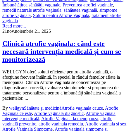
Îmbunătățirea sănătății vaginale
,
Prevenirea atrofiei vaginale
,
remedii naturale atrofie vaginala
,
sănătatea vaginală
,
simptome
atrofie vaginala
,
Solutii pentru Atrofie Vaginala
,
tratament atrofie
vaginala
Read more...
21
nov.
noiembrie 21, 2025
Clinică atrofie vaginala: când este
necesară intervenția medicală și cum se
monitorizează
WELLGYN oferă soluții eficiente pentru atrofia vaginală, o
afecțiune frecvent întâlnită, în special în rândul femeilor aflate la
menopauză. Clinica Atrofie Vaginala se concentrează pe
diagnosticarea corectă, evaluarea simptomelor și propunerea de
tratamente personalizate pentru a îmbunătăți sănătatea vaginală a
pacientelor. ...
By
wellgyn
Sănătate și medicină
Atrofie vaginala cauze
,
Atrofie
Vaginala ce este
,
Atrofie vaginală diagnostic
,
Atrofie vaginală
intervenție medicală
,
Atrofie Vaginala la menopauza
,
atrofie
vaginală prevenire
,
atrofie vaginala remediu
,
Atrofie vaginala si sex
,
Atrofie Vaginala Simptome
,
Atrofie vaginală simptome și