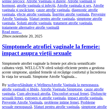
semne precoce
,
Atrofie Vaginala și durere
,
Atrofie vaginală și
hormoni
,
atrofie vaginala si infecții
,
Atrofie vaginala si sex
,
Atrofie
vaginala și uscăciune
,
cauze atrofie vaginala
,
diagnostic atrofie
vaginala
,
efecte atrofie vaginala
,
Îngrijire atrofie vaginala
,
Prevenire
Atrofie Vaginala
,
Sfaturi pentru atrofie vaginala
,
simptome atrofie
vaginala
,
Solutii atrofie vaginala
,
tratament atrofie vaginala
,
tratamente alternative atrofie vaginală
Read more...
20
nov.
noiembrie 20, 2025
Simptomele atrofiei vaginale la femeie:
impact asupra vieții sexuale
Simptomele atrofiei vaginale la femeie pot afecta semnificativ
calitatea vieții. WELLGYN oferă soluții eficiente pentru a gestiona
aceste simptome, ajutând femeile să recâștige confortul și încrederea
în viața lor sexuală. Simptome Atrofie Vaginala...
By
wellgyn
Sănătate și Wellness
Atrofie Vaginala la menopauza
,
atrofie vaginală și libido
,
Atrofie Vaginala Simptome
,
cauze atrofie
vaginala
,
Cum afectează atrofia
,
Disconfort sexual femei
,
Disfuncție
sexuală femei
,
estrogen și atrofie vaginala
,
impact atrofie vaginala
,
Preventie Atrofie Vaginala
,
probleme intime femei
,
Probleme
sexuale menopauză
,
Sfaturi pentru atrofie vaginala
,
simptome atrofie