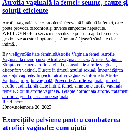
Atrofia vaginală la femei: semne, cauze și
soluții eficiente
Atrofia vaginală este o problemă frecventă întâlnită la femei, care
poate provoca disconfort și diverse simptome neplăcute.
WELLGYN oferă servicii specializate pentru a ajuta femeile să
gestioneze aceste simptome și să îmbunătățească sănătatea lor
intimă. ...
By
wellgyn
Sănătate feminină
Atrofie Vaginala femei
,
Atrofie
Vaginala la menopauza
,
Atrofie vaginala si sex
,
Atrofie Vaginala
Simptome
,
cauze atrofie vaginala
,
consultație atrofie vaginala
,
disconfort vaginal
,
Durere în timpul actului sexual
,
Îmbunătățirea
sănătății vaginale
,
Impactul atrofiei vaginale
,
Informatii Atrofie
Vaginala
,
îngrijire vaginală
,
Preventie Atrofie Vaginala
,
remedii
atrofie vaginala
,
sănătate intimă femei
,
simptome atrofie vaginala
femeie
,
Solutii atrofie vaginala
,
Terapie hormonală atrofie
,
tratament
atrofie vaginala
,
uscăciune vaginală
Read more...
20
nov.
noiembrie 20, 2025
Exercițiile pelviene pentru combaterea
atrofiei vaginale: cum ajută