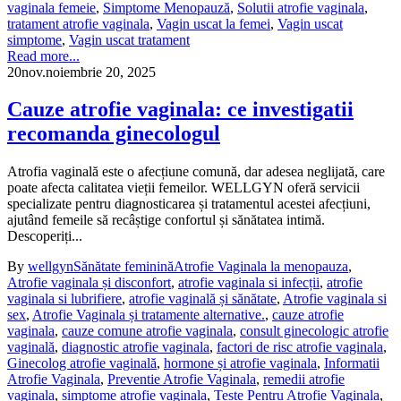
vaginala femeie
,
Simptome Menopauză
,
Solutii atrofie vaginala
,
tratament atrofie vaginala
,
Vagin uscat la femei
,
Vagin uscat
simptome
,
Vagin uscat tratament
Read more...
20
nov.
noiembrie 20, 2025
Cauze atrofie vaginala: ce investigatii
recomanda ginecologul
Atrofia vaginală este o afecțiune comună, dar adesea neglijată, care
poate afecta calitatea vieții femeilor. WELLGYN oferă servicii
specializate pentru diagnosticarea și tratamentul acestei afecțiuni,
ajutând femeile să recâștige confortul și sănătatea intimă.
Descoperiți...
By
wellgyn
Sănătate feminină
Atrofie Vaginala la menopauza
,
Atrofie vaginala și disconfort
,
atrofie vaginala si infecții
,
atrofie
vaginala si lubrifiere
,
atrofie vaginală și sănătate
,
Atrofie vaginala si
sex
,
Atrofie Vaginala și tratamente alternative.
,
cauze atrofie
vaginala
,
cauze comune atrofie vaginala
,
consult ginecologic atrofie
vaginală
,
diagnostic atrofie vaginala
,
factori de risc atrofie vaginala
,
Ginecolog atrofie vaginală
,
hormone și atrofie vaginala
,
Informatii
Atrofie Vaginala
,
Preventie Atrofie Vaginala
,
remedii atrofie
vaginala
,
simptome atrofie vaginala
,
Teste Pentru Atrofie Vaginala
,