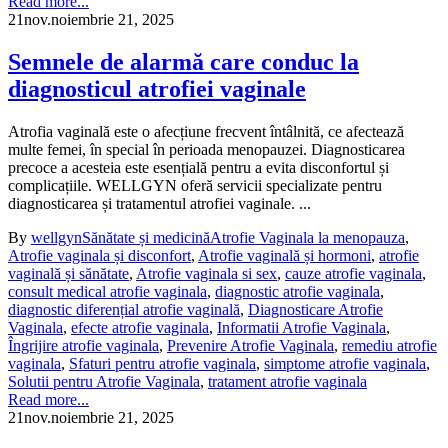
Read more...
21
nov.
noiembrie 21, 2025
Semnele de alarmă care conduc la
diagnosticul atrofiei vaginale
Atrofia vaginală este o afecțiune frecvent întâlnită, ce afectează
multe femei, în special în perioada menopauzei. Diagnosticarea
precoce a acesteia este esențială pentru a evita disconfortul și
complicațiile. WELLGYN oferă servicii specializate pentru
diagnosticarea și tratamentul atrofiei vaginale. ...
By
wellgyn
Sănătate și medicină
Atrofie Vaginala la menopauza
,
Atrofie vaginala și disconfort
,
Atrofie vaginală și hormoni
,
atrofie
vaginală și sănătate
,
Atrofie vaginala si sex
,
cauze atrofie vaginala
,
consult medical atrofie vaginala
,
diagnostic atrofie vaginala
,
diagnostic diferențial atrofie vaginală
,
Diagnosticare Atrofie
Vaginala
,
efecte atrofie vaginala
,
Informatii Atrofie Vaginala
,
Îngrijire atrofie vaginala
,
Prevenire Atrofie Vaginala
,
remediu atrofie
vaginala
,
Sfaturi pentru atrofie vaginala
,
simptome atrofie vaginala
,
Solutii pentru Atrofie Vaginala
,
tratament atrofie vaginala
Read more...
21
nov.
noiembrie 21, 2025