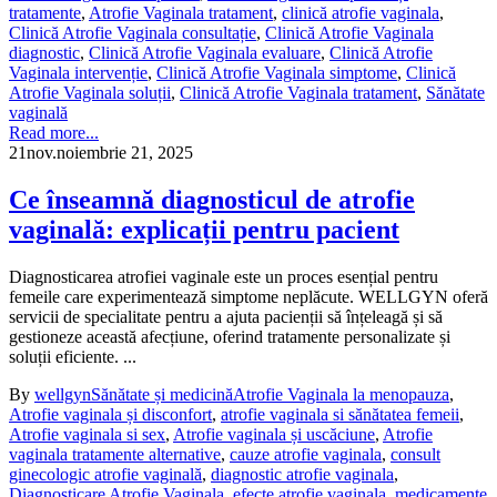
tratamente
,
Atrofie Vaginala tratament
,
clinică atrofie vaginala
,
Clinică Atrofie Vaginala consultație
,
Clinică Atrofie Vaginala
diagnostic
,
Clinică Atrofie Vaginala evaluare
,
Clinică Atrofie
Vaginala intervenție
,
Clinică Atrofie Vaginala simptome
,
Clinică
Atrofie Vaginala soluții
,
Clinică Atrofie Vaginala tratament
,
Sănătate
vaginală
Read more...
21
nov.
noiembrie 21, 2025
Ce înseamnă diagnosticul de atrofie
vaginală: explicații pentru pacient
Diagnosticarea atrofiei vaginale este un proces esențial pentru
femeile care experimentează simptome neplăcute. WELLGYN oferă
servicii de specialitate pentru a ajuta pacienții să înțeleagă și să
gestioneze această afecțiune, oferind tratamente personalizate și
soluții eficiente. ...
By
wellgyn
Sănătate și medicină
Atrofie Vaginala la menopauza
,
Atrofie vaginala și disconfort
,
atrofie vaginala si sănătatea femeii
,
Atrofie vaginala si sex
,
Atrofie vaginala și uscăciune
,
Atrofie
vaginala tratamente alternative
,
cauze atrofie vaginala
,
consult
ginecologic atrofie vaginală
,
diagnostic atrofie vaginala
,
Diagnosticare Atrofie Vaginala
,
efecte atrofie vaginala
,
medicamente