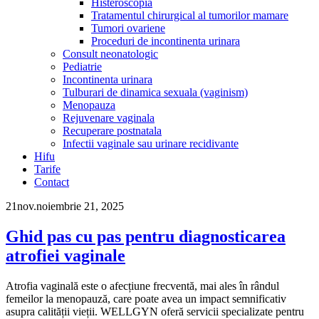
Histeroscopia
Tratamentul chirurgical al tumorilor mamare
Tumori ovariene
Proceduri de incontinenta urinara
Consult neonatologic
Pediatrie
Incontinenta urinara
Tulburari de dinamica sexuala (vaginism)
Menopauza
Rejuvenare vaginala
Recuperare postnatala
Infectii vaginale sau urinare recidivante
Hifu
Tarife
Contact
21
nov.
noiembrie 21, 2025
Ghid pas cu pas pentru diagnosticarea
atrofiei vaginale
Atrofia vaginală este o afecțiune frecventă, mai ales în rândul
femeilor la menopauză, care poate avea un impact semnificativ
asupra calității vieții. WELLGYN oferă servicii specializate pentru