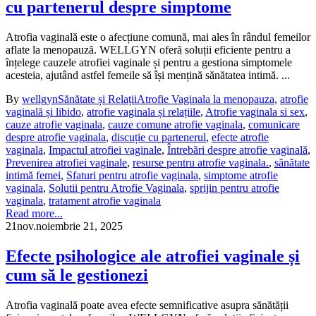
cu partenerul despre simptome
Atrofia vaginală este o afecțiune comună, mai ales în rândul femeilor
aflate la menopauză. WELLGYN oferă soluții eficiente pentru a
înțelege cauzele atrofiei vaginale și pentru a gestiona simptomele
acesteia, ajutând astfel femeile să își mențină sănătatea intimă. ...
By
wellgyn
Sănătate și Relații
Atrofie Vaginala la menopauza
,
atrofie
vaginală și libido
,
atrofie vaginala și relațiile
,
Atrofie vaginala si sex
,
cauze atrofie vaginala
,
cauze comune atrofie vaginala
,
comunicare
despre atrofie vaginala
,
discuție cu partenerul
,
efecte atrofie
vaginala
,
Impactul atrofiei vaginale
,
Întrebări despre atrofie vaginală
,
Prevenirea atrofiei vaginale
,
resurse pentru atrofie vaginala.
,
sănătate
intimă femei
,
Sfaturi pentru atrofie vaginala
,
simptome atrofie
vaginala
,
Solutii pentru Atrofie Vaginala
,
sprijin pentru atrofie
vaginala
,
tratament atrofie vaginala
Read more...
21
nov.
noiembrie 21, 2025
Efecte psihologice ale atrofiei vaginale și
cum să le gestionezi
Atrofia vaginală poate avea efecte semnificative asupra sănătății