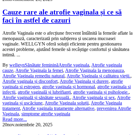
Cauze rare ale atrofie vaginala și ce să
faci în astfel de cazuri
Atrofie Vaginala este o afecțiune frecvent întâlnită la femeile aflate la
menopauză, caracterizată prin subțierea și uscarea mucoasei
vaginale. WELLGYN oferă soluții eficiente pentru gestionarea
acestei probleme, ajutând femeile să recâștige confortul și sănătatea
intimă. ...
By
wellgyn
Sănătate feminină
Atrofie vaginala
,
Atrofie vaginala
cauze
,
Atrofie Vaginala la femei
,
Atrofie Vaginala la menopauza
,
Atrofie Vaginala remediu natural
,
Atrofie Vaginala și calitatea vieții.
,
Atrofie vaginala și disconfort
,
Atrofie Vaginala și durere
,
atrofie
vaginala si estrogen
,
atrofie vaginala și hormonal
,
atrofie vaginala si
infecții
,
atrofie vaginală și lubrifianți
,
atrofie vaginala și psihologie.
,
Atrofie vaginală și sănătate sexuală.
,
Atrofie vaginala si sex
,
Atrofie
vaginala și uscăciune
,
Atrofie Vaginala soluții
,
Atrofie Vaginala
tratament
,
Atrofie vaginala tratamente alternative
,
prevenirea Atrofie
Vaginala
,
simptome atrofie vaginala
Read more...
20
nov.
noiembrie 20, 2025