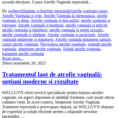
această afecțiune. Cauze Atrofie Vaginala reprezintă...
By
wellgyn
Sănătate și îngrijire personală
Atrofie vaginala cauze
,
Atrofie Vaginala ce este
,
Atrofie Vaginala la menopauza
,
atrofie
vaginala și dieta
,
Atrofie vaginala și disconfort
,
atrofie vaginala si
estrogen
,
Atrofie vaginală și hormoni
,
atrofie vaginala si infecții
,
atrofie vaginala si lubrifiere
,
atrofie vaginala și relații sexuale.
,
atrofie vaginală și sănătate
,
Atrofie vaginala și uscăciune
,
Atrofie
vaginală simptome și tratament
,
Atrofie vaginala tratament natural
,
cauze atrofie vaginala
,
Prevenirea atrofiei vaginale
,
remedii atrofie
vaginala
,
simptome atrofie vaginala
,
Solutii atrofie vaginala
,
tratament atrofie vaginala
Read more...
20
nov.
noiembrie 20, 2025
Tratamentul laot de atrofie vaginală:
opțiuni moderne și rezultate
WELLGYN oferă servicii specializate pentru tratarea atrofiei
vaginale, un aspect important al sănătății feminine, care poate afecta
calitatea vieții. În acest context, Simptome Atrofie Vaginala
Tratament reprezintă o preocupare majoră, iar WELLGYN dispune
de expertiză și soluții eficiente pentru a răspunde nevoilor
pacienților. ...