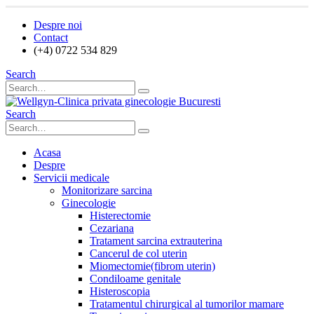
Despre noi
Contact
(+4) 0722 534 829
Search
Search
Acasa
Despre
Servicii medicale
Monitorizare sarcina
Ginecologie
Histerectomie
Cezariana
Tratament sarcina extrauterina
Cancerul de col uterin
Miomectomie(fibrom uterin)
Condiloame genitale
Histeroscopia
Tratamentul chirurgical al tumorilor mamare