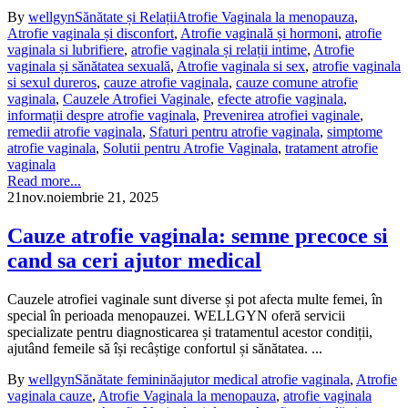
By
wellgyn
Sănătate și Relații
Atrofie Vaginala la menopauza
,
Atrofie vaginala și disconfort
,
Atrofie vaginală și hormoni
,
atrofie
vaginala si lubrifiere
,
atrofie vaginala și relații intime
,
Atrofie
vaginala și sănătatea sexuală
,
Atrofie vaginala si sex
,
atrofie vaginala
si sexul dureros
,
cauze atrofie vaginala
,
cauze comune atrofie
vaginala
,
Cauzele Atrofiei Vaginale
,
efecte atrofie vaginala
,
informații despre atrofie vaginala
,
Prevenirea atrofiei vaginale
,
remedii atrofie vaginala
,
Sfaturi pentru atrofie vaginala
,
simptome
atrofie vaginala
,
Solutii pentru Atrofie Vaginala
,
tratament atrofie
vaginala
Read more...
21
nov.
noiembrie 21, 2025
Cauze atrofie vaginala: semne precoce si
cand sa ceri ajutor medical
Cauzele atrofiei vaginale sunt diverse și pot afecta multe femei, în
special în perioada menopauzei. WELLGYN oferă servicii
specializate pentru diagnosticarea și tratamentul acestor condiții,
ajutând femeile să își recâștige confortul și sănătatea. ...
By
wellgyn
Sănătate feminină
ajutor medical atrofie vaginala
,
Atrofie
vaginala cauze
,
Atrofie Vaginala la menopauza
,
atrofie vaginala