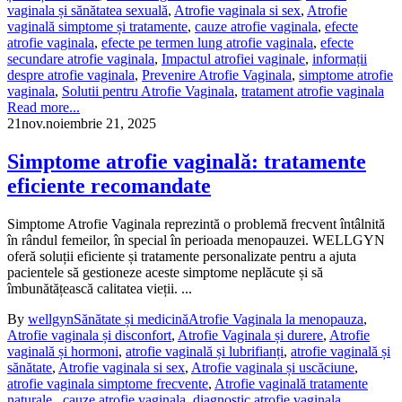
vaginala și sănătatea sexuală
,
Atrofie vaginala si sex
,
Atrofie
vaginală simptome și tratamente
,
cauze atrofie vaginala
,
efecte
atrofie vaginala
,
efecte pe termen lung atrofie vaginala
,
efecte
secundare atrofie vaginala
,
Impactul atrofiei vaginale
,
informații
despre atrofie vaginala
,
Prevenire Atrofie Vaginala
,
simptome atrofie
vaginala
,
Solutii pentru Atrofie Vaginala
,
tratament atrofie vaginala
Read more...
21
nov.
noiembrie 21, 2025
Simptome atrofie vaginală: tratamente
eficiente recomandate
Simptome Atrofie Vaginala reprezintă o problemă frecvent întâlnită
în rândul femeilor, în special în perioada menopauzei. WELLGYN
oferă soluții eficiente și tratamente personalizate pentru a ajuta
pacientele să gestioneze aceste simptome neplăcute și să
îmbunătățească calitatea vieții. ...
By
wellgyn
Sănătate și medicină
Atrofie Vaginala la menopauza
,
Atrofie vaginala și disconfort
,
Atrofie Vaginala și durere
,
Atrofie
vaginală și hormoni
,
atrofie vaginală și lubrifianți
,
atrofie vaginală și
sănătate
,
Atrofie vaginala si sex
,
Atrofie vaginala și uscăciune
,
atrofie vaginala simptome frecvente
,
Atrofie vaginală tratamente
naturale.
,
cauze atrofie vaginala
,
diagnostic atrofie vaginala
,