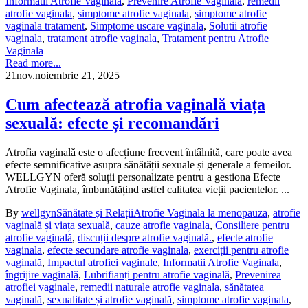
Informatii Atrofie Vaginala
,
Prevenire Atrofie Vaginala
,
remedii
atrofie vaginala
,
simptome atrofie vaginala
,
simptome atrofie
vaginala tratament
,
Simptome uscare vaginala
,
Solutii atrofie
vaginala
,
tratament atrofie vaginala
,
Tratament pentru Atrofie
Vaginala
Read more...
21
nov.
noiembrie 21, 2025
Cum afectează atrofia vaginală viața
sexuală: efecte și recomandări
Atrofia vaginală este o afecțiune frecvent întâlnită, care poate avea
efecte semnificative asupra sănătății sexuale și generale a femeilor.
WELLGYN oferă soluții personalizate pentru a gestiona Efecte
Atrofie Vaginala, îmbunătățind astfel calitatea vieții pacientelor. ...
By
wellgyn
Sănătate și Relații
Atrofie Vaginala la menopauza
,
atrofie
vaginală și viața sexuală
,
cauze atrofie vaginala
,
Consiliere pentru
atrofie vaginală
,
discuții despre atrofie vaginală.
,
efecte atrofie
vaginala
,
efecte secundare atrofie vaginala
,
exerciții pentru atrofie
vaginală
,
Impactul atrofiei vaginale
,
Informatii Atrofie Vaginala
,
îngrijire vaginală
,
Lubrifianți pentru atrofie vaginală
,
Prevenirea
atrofiei vaginale
,
remedii naturale atrofie vaginala
,
sănătatea
vaginală
,
sexualitate și atrofie vaginală
,
simptome atrofie vaginala
,