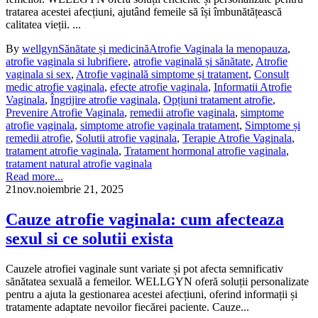
tratarea acestei afecțiuni, ajutând femeile să își îmbunătățească
calitatea vieții. ...
By
wellgyn
Sănătate și medicină
Atrofie Vaginala la menopauza
,
atrofie vaginala si lubrifiere
,
atrofie vaginală și sănătate
,
Atrofie
vaginala si sex
,
Atrofie vaginală simptome și tratament
,
Consult
medic atrofie vaginala
,
efecte atrofie vaginala
,
Informatii Atrofie
Vaginala
,
Îngrijire atrofie vaginala
,
Opțiuni tratament atrofie
,
Prevenire Atrofie Vaginala
,
remedii atrofie vaginala
,
simptome
atrofie vaginala
,
simptome atrofie vaginala tratament
,
Simptome și
remedii atrofie
,
Solutii atrofie vaginala
,
Terapie Atrofie Vaginala
,
tratament atrofie vaginala
,
Tratament hormonal atrofie vaginala
,
tratament natural atrofie vaginala
Read more...
21
nov.
noiembrie 21, 2025
Cauze atrofie vaginala: cum afecteaza
sexul si ce solutii exista
Cauzele atrofiei vaginale sunt variate și pot afecta semnificativ
sănătatea sexuală a femeilor. WELLGYN oferă soluții personalizate
pentru a ajuta la gestionarea acestei afecțiuni, oferind informații și
tratamente adaptate nevoilor fiecărei paciente. Cauze...