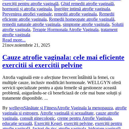
exerciții pentru atrofie vaginală
,
Ghid remedii atrofie vaginală
,
hormonii și atrofia vaginala
,
Îngrijire intimă atrofie vaginala
,
Prevenirea atrofiei vaginale
,
remedii atrofie vaginala
,
Remedii
eficiente atrofie vaginala
,
Remedii homeopate atrofie vaginală
,
remedii naturale atrofie vaginala
,
simptome atrofie vaginala
,
Solutii
atrofie vaginala
,
Terapie Hormonala Atrofie Vaginala
,
tratament
atrofie vaginala
Read more...
21
nov.
noiembrie 21, 2025
Cauze atrofie vaginala: cele mai eficiente
exercitii si exercitii pelvine
Atrofia vaginală este o afecțiune frecvent întâlnită la femei, cu
multiple cauze, inclusiv modificări hormonale. WELLGYN oferă
servicii specializate pentru a ajuta femeile să gestioneze această
problemă, asigurându-se că beneficiază de cele mai bune soluții și
tratamente disponibile. ...
By
wellgyn
Sănătate și Fitness
Atrofie Vaginala la menopauza
,
atrofie
vaginala si estrogen
,
Atrofie vaginală și sexualitate
,
cauze atrofie
vaginala
,
consult ginecologic
,
creme pentru Atrofie Vaginala
,
educație sexuală
,
Exerciții Kegel
,
exerciții pelvine
,
exerciții pentru
atrofie vaginală
,
factori de risc atrofie vaginala
,
hidratare vaginală
,