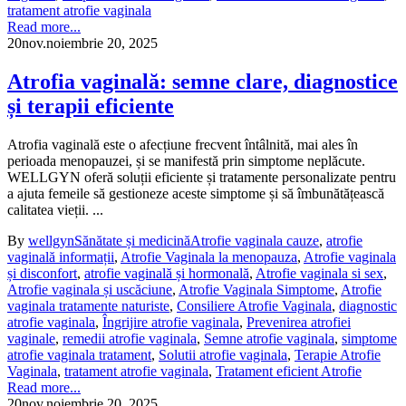
tratament atrofie vaginala
Read more...
20
nov.
noiembrie 20, 2025
Atrofia vaginală: semne clare, diagnostice
și terapii eficiente
Atrofia vaginală este o afecțiune frecvent întâlnită, mai ales în
perioada menopauzei, și se manifestă prin simptome neplăcute.
WELLGYN oferă soluții eficiente și tratamente personalizate pentru
a ajuta femeile să gestioneze aceste simptome și să îmbunătățească
calitatea vieții. ...
By
wellgyn
Sănătate și medicină
Atrofie vaginala cauze
,
atrofie
vaginală informații
,
Atrofie Vaginala la menopauza
,
Atrofie vaginala
și disconfort
,
atrofie vaginală și hormonală
,
Atrofie vaginala si sex
,
Atrofie vaginala și uscăciune
,
Atrofie Vaginala Simptome
,
Atrofie
vaginala tratamente naturiste
,
Consiliere Atrofie Vaginala
,
diagnostic
atrofie vaginala
,
Îngrijire atrofie vaginala
,
Prevenirea atrofiei
vaginale
,
remedii atrofie vaginala
,
Semne atrofie vaginala
,
simptome
atrofie vaginala tratament
,
Solutii atrofie vaginala
,
Terapie Atrofie
Vaginala
,
tratament atrofie vaginala
,
Tratament eficient Atrofie
Read more...
20
nov.
noiembrie 20, 2025