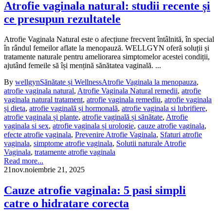
Atrofie vaginala natural: studii recente și
ce presupun rezultatele
Atrofie Vaginala Natural este o afecțiune frecvent întâlnită, în special
în rândul femeilor aflate la menopauză. WELLGYN oferă soluții și
tratamente naturale pentru ameliorarea simptomelor acestei condiții,
ajutând femeile să își mențină sănătatea vaginală. ...
By
wellgyn
Sănătate și Wellness
Atrofie Vaginala la menopauza
,
atrofie vaginala natural
,
Atrofie Vaginala Natural remedii
,
atrofie
vaginala natural tratament
,
atrofie vaginala remediu
,
atrofie vaginala
și dieta
,
atrofie vaginală și hormonală
,
atrofie vaginala si lubrifiere
,
atrofie vaginala și plante
,
atrofie vaginală și sănătate
,
Atrofie
vaginala si sex
,
atrofie vaginala și urologie
,
cauze atrofie vaginala
,
efecte atrofie vaginala
,
Prevenire Atrofie Vaginala
,
Sfaturi atrofie
vaginala
,
simptome atrofie vaginala
,
Solutii naturale Atrofie
Vaginala
,
tratamente atrofie vaginala
Read more...
21
nov.
noiembrie 21, 2025
Cauze atrofie vaginala: 5 pasi simpli
catre o hidratare corecta