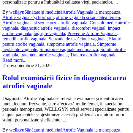
personalizate pentru a îmbunătăți calitatea vieții pacientelor. ...
By
wellgyn
Sănătate și medicină
Atrofie Vaginala la menopauza
,
Atrofie vaginală și hormoni
,
atrofie vaginala si sănătatea femeii
,
Atrofie vaginala si sex
,
cauze atrofie vaginala
,
Consult medic atrofie
vaginala
,
diagnostic atrofie vaginala
,
disconfort vaginal
,
impact
atrofie vaginala
,
îngrijire vaginală
,
Preventie Atrofie Vaginala
,
remedii atrofie vaginala
,
Senzatie de uscăciune vaginala
,
Sfaturi
pentru atrofie vaginala
,
simptome atrofie vaginala
,
Simptome
neplăcute vaginale
,
Simptome vaginale menopauză
,
Solutii atrofie
vaginala
,
tratament atrofie vaginala
,
Tratarea atrofiei vaginale
Read more...
21
nov.
noiembrie 21, 2025
Rolul examinării fizice în diagnosticarea
atrofiei vaginale
Diagnostic Atrofie Vaginala se referă la evaluarea și identificarea
unei afecțiuni frecvente, care afectează multe femei, în special în
perioada menopauzei. WELLGYN oferă servicii specializate pentru
a ajuta pacientele să gestioneze această problemă cu ajutorul unor
soluții personalizate și eficiente. ...
By
wellgyn
Sănătate și medicină
Atrofie Vaginala la menopauza
,