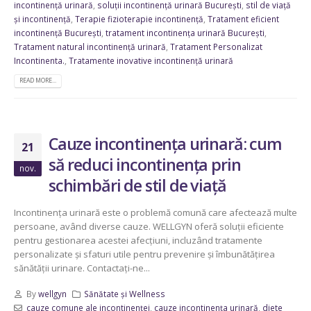
incontinență urinară
,
soluții incontinență urinară București
,
stil de viață
și incontinență
,
Terapie fizioterapie incontinență
,
Tratament eficient
incontinență București
,
tratament incontinența urinară București
,
Tratament natural incontinență urinară
,
Tratament Personalizat
Incontinenta.
,
Tratamente inovative incontinență urinară
READ MORE...
Cauze incontinența urinară: cum
21
să reduci incontinența prin
nov.
schimbări de stil de viață
Incontinența urinară este o problemă comună care afectează multe
persoane, având diverse cauze. WELLGYN oferă soluții eficiente
pentru gestionarea acestei afecțiuni, incluzând tratamente
personalizate și sfaturi utile pentru prevenire și îmbunătățirea
sănătății urinare. Contactați-ne...
By
wellgyn
Sănătate și Wellness
cauze comune ale incontinenței
,
cauze incontinența urinară
,
diete