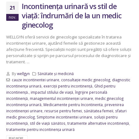
Incontinența urinară vs stil de
21
viață: îndrumări de la un medic
nov.
ginecolog
WELLGYN oferă servicii de ginecologie specializate în tratarea
incontinenței urinare, ajutând femeile să gestioneze această
afecțiune frecventă. Specialiștii noștri sunt pregătiți să ofere soluții
personalizate și sprijin pe parcursul procesului de diagnosticare și
tratament. ...
By
wellgyn
Sănătate și medicină
cauze incontinentei urinare
,
consultație medic ginecolog
,
diagnostic
incontinența urinară
,
exerciții pentru incontinență
,
Ghid pentru
incontinență.
,
impactul stilului de viață
,
îngrijire personală
incontinență
,
managementul incontinenței urinare
,
medic ginecolog
incontinența urinară
,
Medicamente pentru Incontinenta
,
prevenirea
incontinenței urinare
,
resurse pentru femei
,
sănătatea femeii
,
sfaturi
medic ginecolog
,
Simptome incontinentei urinare
,
soluții pentru
incontinență
,
stil de viață sănătos
,
tratamente alternative incontinență
,
tratamente pentru incontinența urinară
READ MORE...