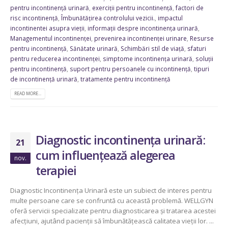
pentru incontinență urinară
,
exerciții pentru incontinență
,
factori de
risc incontinență
,
Îmbunătățirea controlului vezicii.
,
impactul
incontinentei asupra vieții
,
informații despre incontinența urinară
,
Managementul incontinenței
,
prevenirea incontinenței urinare
,
Resurse
pentru incontinență
,
Sănătate urinară
,
Schimbări stil de viață
,
sfaturi
pentru reducerea incontinenței
,
simptome incontinența urinară
,
soluții
pentru incontinență
,
suport pentru persoanele cu incontinență
,
tipuri
de incontinență urinară
,
tratamente pentru incontinență
READ MORE...
Diagnostic incontinența urinară:
21
cum influențează alegerea
nov.
terapiei
Diagnostic Incontinența Urinară este un subiect de interes pentru
multe persoane care se confruntă cu această problemă. WELLGYN
oferă servicii specializate pentru diagnosticarea și tratarea acestei
afecțiuni, ajutând pacienții să îmbunătățească calitatea vieții lor. ...