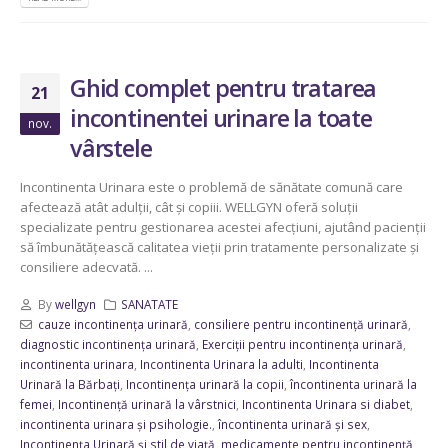
Ghid complet pentru tratarea
21
incontinentei urinare la toate
nov.
vârstele
Incontinenta Urinara este o problemă de sănătate comună care
afectează atât adulții, cât și copiii. WELLGYN oferă soluții
specializate pentru gestionarea acestei afecțiuni, ajutând pacienții
să îmbunătățească calitatea vieții prin tratamente personalizate și
consiliere adecvată. ...
By
wellgyn
SANATATE
cauze incontinența urinară
,
consiliere pentru incontinență urinară
,
diagnostic incontinența urinară
,
Exerciții pentru incontinența urinară
,
incontinenta urinara
,
Incontinenta Urinara la adulti
,
Incontinenta
Urinară la Bărbați
,
Incontinența urinară la copii
,
încontinenta urinară la
femei
,
Incontinență urinară la vârstnici
,
Incontinenta Urinara si diabet
,
incontinenta urinara și psihologie.
,
încontinenta urinară și sex
,
Incontinența Urinară și stil de viață
,
medicamente pentru incontinență