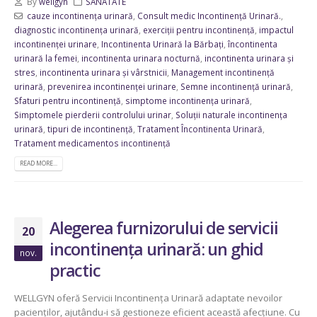
By
wellgyn
SANATATE
cauze incontinența urinară
,
Consult medic Incontinență Urinară.
,
diagnostic incontinența urinară
,
exerciții pentru incontinență
,
impactul
incontinenței urinare
,
Incontinenta Urinară la Bărbați
,
încontinenta
urinară la femei
,
incontinenta urinara nocturnă
,
incontinenta urinara și
stres
,
incontinenta urinara și vârstnicii
,
Management incontinență
urinară
,
prevenirea incontinenței urinare
,
Semne incontinență urinară
,
Sfaturi pentru incontinență
,
simptome incontinența urinară
,
Simptomele pierderii controlului urinar
,
Soluții naturale incontinența
urinară
,
tipuri de incontinență
,
Tratament Încontinenta Urinară
,
Tratament medicamentos incontinență
READ MORE...
Alegerea furnizorului de servicii
20
incontinența urinară: un ghid
nov.
practic
WELLGYN oferă Servicii Incontinența Urinară adaptate nevoilor
pacienților, ajutându-i să gestioneze eficient această afecțiune. Cu