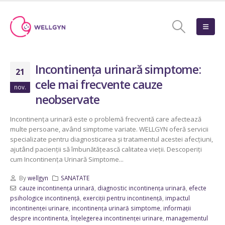
Incontinența urinară simptome:
21
cele mai frecvente cauze
nov.
neobservate
Incontinența urinară este o problemă frecventă care afectează
multe persoane, având simptome variate. WELLGYN oferă servicii
specializate pentru diagnosticarea și tratamentul acestei afecțiuni,
ajutând pacienții să îmbunătățească calitatea vieții. Descoperiți
cum Incontinența Urinară Simptome...
By
wellgyn
SANATATE
cauze incontinența urinară
,
diagnostic incontinența urinară
,
efecte
psihologice incontinență
,
exerciții pentru incontinență
,
impactul
incontinenței urinare
,
incontinența urinară simptome
,
informații
despre incontinenta
,
înțelegerea incontinenței urinare
,
managementul