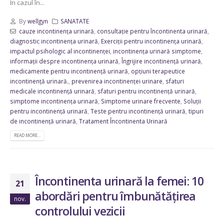
În cazul în...
By
wellgyn
SANATATE
cauze incontinența urinară
,
consultație pentru încontinenta urinară
,
diagnostic incontinența urinară
,
Exerciții pentru incontinența urinară
,
impactul psihologic al incontinenței
,
incontinența urinară simptome
,
informații despre incontinența urinară
,
Îngrijire incontinență urinară
,
medicamente pentru incontinență urinară
,
opțiuni terapeutice
incontinență urinară.
,
prevenirea incontinenței urinare
,
sfaturi
medicale incontinență urinară
,
sfaturi pentru incontinență urinară
,
simptome incontinența urinară
,
Simptome urinare frecvente
,
Soluții
pentru incontinență urinară
,
Teste pentru incontinență urinară
,
tipuri
de incontinență urinară
,
Tratament Încontinenta Urinară
READ MORE...
Încontinenta urinară la femei: 10
21
abordări pentru îmbunătățirea
nov.
controlului vezicii