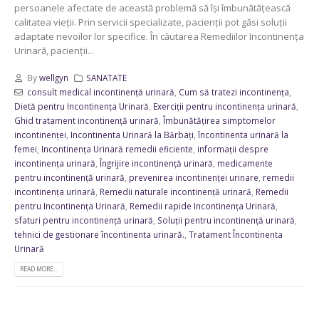
persoanele afectate de această problemă să își îmbunătățească
calitatea vieții. Prin servicii specializate, pacienții pot găsi soluții
adaptate nevoilor lor specifice. În căutarea Remediilor Incontinența
Urinară, pacienții...
By
wellgyn
SANATATE
consult medical incontinență urinară
,
Cum să tratezi incontinența
,
Dietă pentru Incontinența Urinară
,
Exerciții pentru incontinența urinară
,
Ghid tratament incontinență urinară
,
Îmbunătățirea simptomelor
incontinenței
,
Incontinenta Urinară la Bărbați
,
încontinenta urinară la
femei
,
Incontinența Urinară remedii eficiente
,
informații despre
incontinența urinară
,
Îngrijire incontinență urinară
,
medicamente
pentru incontinență urinară
,
prevenirea incontinenței urinare
,
remedii
incontinența urinară
,
Remedii naturale incontinență urinară
,
Remedii
pentru Incontinența Urinară
,
Remedii rapide Incontinența Urinară
,
sfaturi pentru incontinență urinară
,
Soluții pentru incontinență urinară
,
tehnici de gestionare încontinenta urinară.
,
Tratament Încontinenta
Urinară
READ MORE...