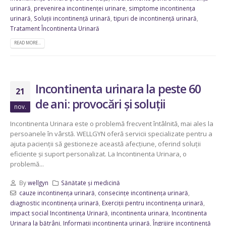
urinară
,
prevenirea incontinenței urinare
,
simptome incontinența
urinară
,
Soluții incontinență urinară
,
tipuri de incontinență urinară
,
Tratament Încontinenta Urinară
READ MORE...
Incontinenta urinara la peste 60
21
de ani: provocări și soluții
nov.
Incontinenta Urinara este o problemă frecvent întâlnită, mai ales la
persoanele în vârstă. WELLGYN oferă servicii specializate pentru a
ajuta pacienții să gestioneze această afecțiune, oferind soluții
eficiente și suport personalizat. La Incontinenta Urinara, o
problemă...
By
wellgyn
Sănătate și medicină
cauze incontinența urinară
,
consecințe incontinența urinară
,
diagnostic incontinența urinară
,
Exerciții pentru incontinența urinară
,
impact social Incontinența Urinară
,
incontinenta urinara
,
Incontinenta
Urinara la bătrâni
,
Informații incontinenta urinară
,
Îngrijire incontinență