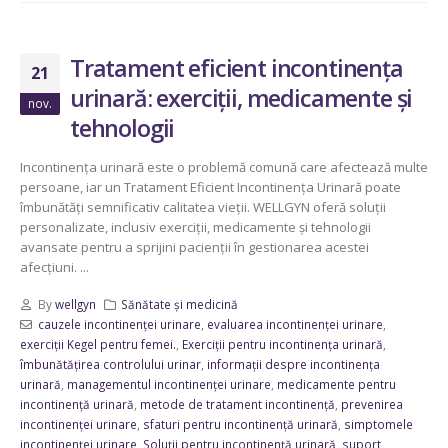
Tratament eficient incontinența
21
urinară: exerciții, medicamente și
nov.
tehnologii
Incontinența urinară este o problemă comună care afectează multe
persoane, iar un Tratament Eficient Incontinența Urinară poate
îmbunătăți semnificativ calitatea vieții. WELLGYN oferă soluții
personalizate, inclusiv exerciții, medicamente și tehnologii
avansate pentru a sprijini pacienții în gestionarea acestei
afecțiuni. ...
By
wellgyn
Sănătate și medicină
cauzele incontinenței urinare
,
evaluarea incontinenței urinare
,
exerciții Kegel pentru femei.
,
Exerciții pentru incontinența urinară
,
îmbunătățirea controlului urinar
,
informații despre incontinența
urinară
,
managementul incontinenței urinare
,
medicamente pentru
incontinență urinară
,
metode de tratament incontinență
,
prevenirea
incontinenței urinare
,
sfaturi pentru incontinență urinară
,
simptomele
incontinenței urinare
,
Soluții pentru incontinență urinară
,
suport