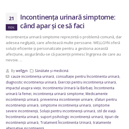
Incontinența urinară simptome:
21
când apar și ce să faci
nov.
Incontinența urinară simptome reprezintă o problemă comună, dar
adesea neglijată, care afectează multe persoane. WELLGYN oferă
soluții eficiente și personalizate pentru a gestiona această
afecțiune, asigurându-se că pacienții primesc îngrijirea de care au
nevoie. ...
By
wellgyn
Sănătate și medicină
cauze incontinența urinară
,
consultație pentru încontinenta urinară
,
diagnostic incontinența urinară
,
Exerciții pentru incontinența urinară
,
impactul asupra vieții
,
Incontinenta Urinară la Bărbați
,
încontinenta
urinară la femei
,
incontinența urinară simptome
,
Medicamente
incontinență urinară
,
prevenirea incontinenței urinare
,
sfaturi pentru
incontinență urinară
,
simptome incontinența urinară
,
simptome
severe incontinență
,
Soluții pentru incontinență urinară
,
stil de viață
încontinenta urinară
,
suport psihologic incontinență urinară
,
tipuri de
incontinență urinară
,
Tratament Încontinenta Urinară
,
tratamente
alternative incontinență