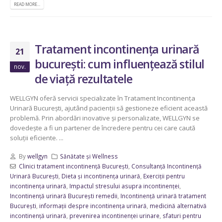
READ MORE...
Tratament incontinența urinară
21
bucurești: cum influențează stilul
nov.
de viață rezultatele
WELLGYN oferă servicii specializate în Tratament Incontinența
Urinară București, ajutând pacienții să gestioneze eficient această
problemă. Prin abordări inovative și personalizate, WELLGYN se
dovedește a fi un partener de încredere pentru cei care caută
soluții eficiente. ...
By
wellgyn
Sănătate și Wellness
Clinici tratament incontinență București
,
Consultanță Incontinență
Urinară București
,
Dieta și incontinența urinară
,
Exerciții pentru
incontinența urinară
,
Impactul stresului asupra incontinenței
,
Incontinență urinară București remedii
,
Incontinență urinară tratament
București
,
informații despre incontinența urinară
,
medicină alternativă
incontinență urinară
,
prevenirea incontinenței urinare
,
sfaturi pentru