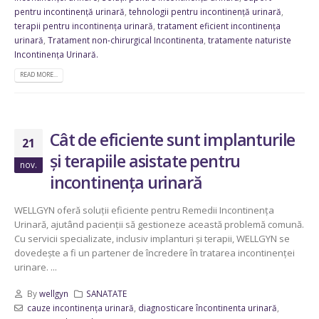
pentru incontinență urinară
,
tehnologii pentru incontinență urinară
,
terapii pentru incontinența urinară
,
tratament eficient incontinența
urinară
,
Tratament non-chirurgical Incontinenta
,
tratamente naturiste
Incontinența Urinară.
READ MORE...
Cât de eficiente sunt implanturile
21
și terapiile asistate pentru
nov.
incontinența urinară
WELLGYN oferă soluții eficiente pentru Remedii Incontinența
Urinară, ajutând pacienții să gestioneze această problemă comună.
Cu servicii specializate, inclusiv implanturi și terapii, WELLGYN se
dovedește a fi un partener de încredere în tratarea incontinenței
urinare. ...
By
wellgyn
SANATATE
cauze incontinența urinară
,
diagnosticare încontinenta urinară
,