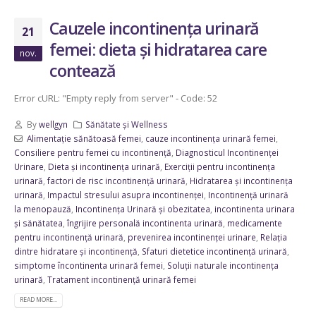
Cauzele incontinența urinară
21
femei: dieta și hidratarea care
nov.
contează
Error cURL: "Empty reply from server" - Code: 52
By
wellgyn
Sănătate și Wellness
Alimentație sănătoasă femei
,
cauze incontinența urinară femei
,
Consiliere pentru femei cu incontinență
,
Diagnosticul Incontinenței
Urinare
,
Dieta și incontinența urinară
,
Exerciții pentru incontinența
urinară
,
factori de risc incontinență urinară
,
Hidratarea și incontinența
urinară
,
Impactul stresului asupra incontinenței
,
Incontinență urinară
la menopauză
,
Incontinența Urinară și obezitatea
,
incontinenta urinara
și sănătatea
,
îngrijire personală incontinenta urinară
,
medicamente
pentru incontinență urinară
,
prevenirea incontinenței urinare
,
Relația
dintre hidratare și incontinență
,
Sfaturi dietetice incontinență urinară
,
simptome încontinenta urinară femei
,
Soluții naturale incontinența
urinară
,
Tratament incontinență urinară femei
READ MORE...