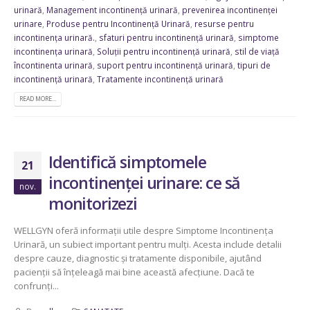
urinară
,
Management incontinență urinară
,
prevenirea incontinenței
urinare
,
Produse pentru Incontinență Urinară
,
resurse pentru
incontinența urinară.
,
sfaturi pentru incontinență urinară
,
simptome
incontinența urinară
,
Soluții pentru incontinență urinară
,
stil de viață
încontinenta urinară
,
suport pentru incontinență urinară
,
tipuri de
incontinență urinară
,
Tratamente incontinență urinară
READ MORE...
Identifică simptomele
21
incontinenței urinare: ce să
nov.
monitorizezi
WELLGYN oferă informații utile despre Simptome Incontinența
Urinară, un subiect important pentru mulți. Acesta include detalii
despre cauze, diagnostic și tratamente disponibile, ajutând
pacienții să înțeleagă mai bine această afecțiune. Dacă te
confrunți...