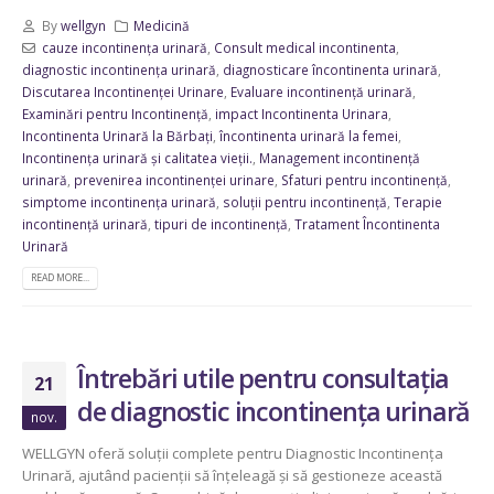
By
wellgyn
Medicină
cauze incontinența urinară
,
Consult medical incontinenta
,
diagnostic incontinența urinară
,
diagnosticare încontinenta urinară
,
Discutarea Incontinenței Urinare
,
Evaluare incontinență urinară
,
Examinări pentru Incontinență
,
impact Incontinenta Urinara
,
Incontinenta Urinară la Bărbați
,
încontinenta urinară la femei
,
Incontinența urinară și calitatea vieții.
,
Management incontinență
urinară
,
prevenirea incontinenței urinare
,
Sfaturi pentru incontinență
,
simptome incontinența urinară
,
soluții pentru incontinență
,
Terapie
incontinență urinară
,
tipuri de incontinență
,
Tratament Încontinenta
Urinară
READ MORE...
Întrebări utile pentru consultația
21
de diagnostic incontinența urinară
nov.
WELLGYN oferă soluții complete pentru Diagnostic Incontinența
Urinară, ajutând pacienții să înțeleagă și să gestioneze această