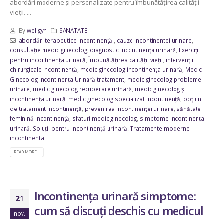
abordări moderne și personalizate pentru îmbunătățirea calității
vieții. ...
By
wellgyn
SANATATE
abordări terapeutice incontinență.
,
cauze incontinentei urinare
,
consultație medic ginecolog
,
diagnostic incontinența urinară
,
Exerciții
pentru incontinența urinară
,
Îmbunătățirea calității vieții
,
intervenții
chirurgicale incontinență
,
medic ginecolog incontinența urinară
,
Medic
Ginecolog Incontinența Urinară tratament
,
medic ginecolog probleme
urinare
,
medic ginecolog recuperare urinară
,
medic ginecolog și
incontinența urinară
,
medic ginecolog specializat incontinență
,
opțiuni
de tratament incontinență
,
prevenirea incontinenței urinare
,
sănătate
feminină incontinență
,
sfaturi medic ginecolog
,
simptome incontinența
urinară
,
Soluții pentru incontinență urinară
,
Tratamente moderne
incontinenta
READ MORE...
Incontinența urinară simptome:
21
cum să discuți deschis cu medicul
nov.