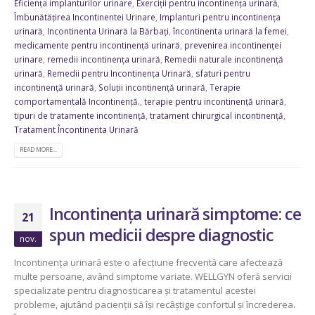
Eficiența implanturilor urinare
,
Exerciții pentru incontinența urinară
,
Îmbunătățirea Incontinentei Urinare
,
Implanturi pentru incontinența
urinară
,
Incontinenta Urinară la Bărbați
,
încontinenta urinară la femei
,
medicamente pentru incontinență urinară
,
prevenirea incontinenței
urinare
,
remedii incontinența urinară
,
Remedii naturale incontinență
urinară
,
Remedii pentru Incontinența Urinară
,
sfaturi pentru
incontinență urinară
,
Soluții incontinență urinară
,
Terapie
comportamentală Incontinență.
,
terapie pentru incontinență urinară
,
tipuri de tratamente incontinență
,
tratament chirurgical incontinență
,
Tratament Încontinenta Urinară
READ MORE...
Incontinența urinară simptome: ce
21
spun medicii despre diagnostic
nov.
Incontinența urinară este o afecțiune frecventă care afectează
multe persoane, având simptome variate. WELLGYN oferă servicii
specializate pentru diagnosticarea și tratamentul acestei
probleme, ajutând pacienții să își recâștige confortul și încrederea.