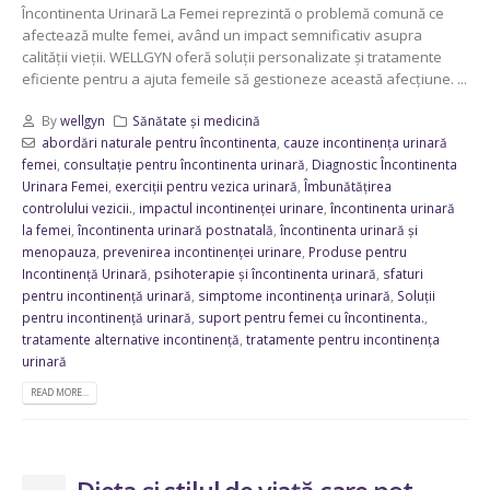
Încontinenta Urinară La Femei reprezintă o problemă comună ce
afectează multe femei, având un impact semnificativ asupra
calității vieții. WELLGYN oferă soluții personalizate și tratamente
eficiente pentru a ajuta femeile să gestioneze această afecțiune. ...
By
wellgyn
Sănătate și medicină
abordări naturale pentru încontinenta
,
cauze incontinența urinară
femei
,
consultație pentru încontinenta urinară
,
Diagnostic Încontinenta
Urinara Femei
,
exerciții pentru vezica urinară
,
Îmbunătățirea
controlului vezicii.
,
impactul incontinenței urinare
,
încontinenta urinară
la femei
,
încontinenta urinară postnatală
,
încontinenta urinară și
menopauza
,
prevenirea incontinenței urinare
,
Produse pentru
Incontinență Urinară
,
psihoterapie și încontinenta urinară
,
sfaturi
pentru incontinență urinară
,
simptome incontinența urinară
,
Soluții
pentru incontinență urinară
,
suport pentru femei cu încontinenta.
,
tratamente alternative incontinență
,
tratamente pentru incontinența
urinară
READ MORE...