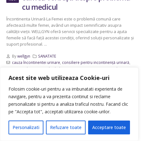
cu medicul
Încontinenta Urinară La Femei este o problemă comună care
afectează multe femei, având un impact semnificativ asupra
calității vieții. WELLGYN oferă servicii specializate pentru a ajuta
femeile să facă față acestei condiții, oferind soluții personalizate și
suport profesional. ...
By
wellgyn
SANATATE
cauza încontinentei urinare
,
consiliere pentru incontinență urinară
,
Cum să vorbești cu medicul
,
diagnostic incontinența urinară
,
discuții
despre incontinență urinară.
,
Exerciții pentru incontinența urinară
,
Acest site web utilizeaza Cookie-uri
impactul psihologic al incontinenței
,
incontinența urinară după
naștere
,
încontinenta urinară la femei
,
încontinenta urinară și vârstă
,
Folosim cookie-uri pentru a va imbunatati experienta de
informații despre incontinența urinară
,
Medicamente pentru
navigare, pentru a va prezenta continut si reclame
Incontinenta
,
prevenirea incontinenței urinare
,
resurse pentru
personalizate si pentru a analiza traficul nostru. Facand clic
incontinența urinară.
,
Simptome incontinentei urinare
,
Soluții
pe "Accepta tot", acceptati utilizarea cookie-urilor.
incontinență urinară
,
stil de viață și incontinență
,
suport pentru
femeile afectate
,
tipuri de incontinență urinară
,
tratamente pentru
incontinență
Personalizati
Refuzare toate
Acceptare toate
READ MORE...