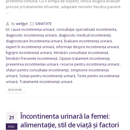
problemă comună. Cu o echipă de experți, clinica asigură evaluări
precise și tratamente eficiente, adaptate nevoilor fiecărui pacient.
...
By
wellgyn
SANATATE
cauze incontinența urinară
,
consultație specializată incontinenta
,
diagnostic incontinența urinară
,
diagnostic medical incontinență
,
diagnosticare încontinenta urinară
,
Evaluare incontinență urinară
,
expert în incontinență urinară
,
informații despre incontinența urinară
,
Îngrijire incontinență urinară
,
întrebări consultație incontinență
,
Întrebări frecvente incontinență
,
Opțiuni tratament incontinență
,
prevenirea incontinenței urinare
,
resurse pentru incontinența urinară.
,
sfaturi pentru consultație incontinență
,
simptome incontinența
urinară
,
Soluții pentru incontinență urinară
,
Teste pentru incontinență
urinară
,
Tratamente incontinență urinară
READ MORE...
Încontinenta urinară la femei:
21
alimentație, stil de viață și factori
nov.