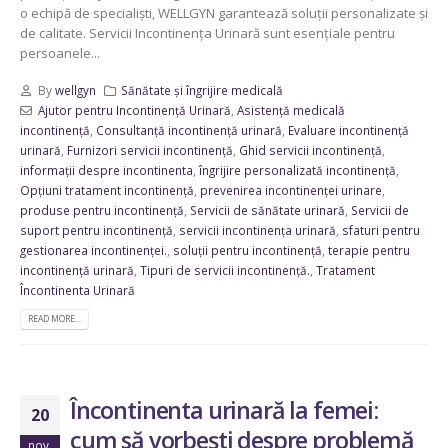
o echipă de specialiști, WELLGYN garantează soluții personalizate și
de calitate. Servicii Incontinența Urinară sunt esențiale pentru
persoanele...
By
wellgyn
Sănătate și îngrijire medicală
Ajutor pentru Incontinență Urinară
,
Asistență medicală
incontinență
,
Consultanță incontinență urinară
,
Evaluare incontinență
urinară
,
Furnizori servicii incontinență
,
Ghid servicii incontinență
,
informații despre incontinenta
,
îngrijire personalizată incontinență
,
Opțiuni tratament incontinență
,
prevenirea incontinenței urinare
,
produse pentru incontinență
,
Servicii de sănătate urinară
,
Servicii de
suport pentru incontinență
,
servicii incontinența urinară
,
sfaturi pentru
gestionarea incontinenței.
,
soluții pentru incontinență
,
terapie pentru
incontinență urinară
,
Tipuri de servicii incontinență.
,
Tratament
Încontinenta Urinară
READ MORE...
Încontinenta urinară la femei:
20
cum să vorbești despre problemă
nov.