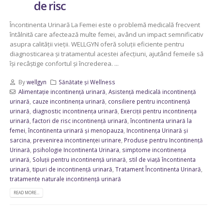
de risc
Încontinenta Urinară La Femei este o problemă medicală frecvent
întâlnită care afectează multe femei, având un impact semnificativ
asupra calității vieții. WELLGYN oferă soluții eficiente pentru
diagnosticarea și tratamentul acestei afecțiuni, ajutând femeile să
își recâștige confortul și încrederea. ...
By
wellgyn
Sănătate și Wellness
Alimentație incontinență urinară
,
Asistență medicală incontinență
urinară
,
cauze incontinența urinară
,
consiliere pentru incontinență
urinară
,
diagnostic incontinența urinară
,
Exerciții pentru incontinența
urinară
,
factori de risc incontinență urinară
,
încontinenta urinară la
femei
,
încontinenta urinară și menopauza
,
Incontinența Urinară și
sarcina
,
prevenirea incontinenței urinare
,
Produse pentru Incontinență
Urinară
,
psihologie Incontinenta Urinara
,
simptome incontinența
urinară
,
Soluții pentru incontinență urinară
,
stil de viață încontinenta
urinară
,
tipuri de incontinență urinară
,
Tratament Încontinenta Urinară
,
tratamente naturale incontinență urinară
READ MORE...