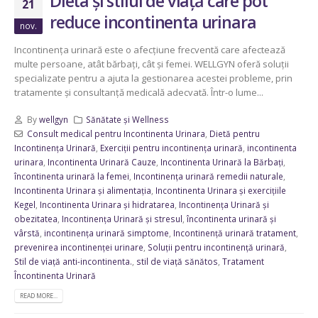
Dieta și stilul de viață care pot
21
reduce incontinenta urinara
nov.
Incontinența urinară este o afecțiune frecventă care afectează
multe persoane, atât bărbați, cât și femei. WELLGYN oferă soluții
specializate pentru a ajuta la gestionarea acestei probleme, prin
tratamente și consultanță medicală adecvată. Într-o lume...
By
wellgyn
Sănătate și Wellness
Consult medical pentru Incontinenta Urinara
,
Dietă pentru
Incontinența Urinară
,
Exerciții pentru incontinența urinară
,
incontinenta
urinara
,
Incontinenta Urinară Cauze
,
Incontinenta Urinară la Bărbați
,
încontinenta urinară la femei
,
Incontinența urinară remedii naturale
,
Incontinenta Urinara și alimentația
,
Incontinenta Urinara și exercițiile
Kegel
,
Incontinenta Urinara și hidratarea
,
Incontinența Urinară și
obezitatea
,
Incontinența Urinară și stresul
,
încontinenta urinară și
vârstă
,
incontinența urinară simptome
,
Incontinență urinară tratament
,
prevenirea incontinenței urinare
,
Soluții pentru incontinență urinară
,
Stil de viață anti-incontinenta.
,
stil de viață sănătos
,
Tratament
Încontinenta Urinară
READ MORE...