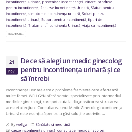
incontinenței urinare
,
prevenirea incontinenței urinare
,
produse
pentru incontinență
,
Resurse Incontinență Urinară
,
Sfaturi pentru
incontinență
,
simptome incontinența urinară
,
Soluții pentru
incontinență urinară
,
Suport pentru incontinență
,
tipuri de
incontinență
,
Tratament Încontinenta Urinară
,
viața cu incontinență
READ MORE...
De ce să alegi un medic ginecolog
21
pentru incontinența urinară și ce
nov.
să întrebi
Incontinența urinară este o problemă frecventă care afectează
multe femei. WELLGYN oferă servicii specializate prin intermediul
medicilor ginecologi, care pot ajuta la diagnosticarea și tratarea
acestei afecțiuni. Consultarea unui Medic Ginecolog Incontinența
Urinară este esențială pentru a găsi soluțiile potrivite. ...
By
wellgyn
Sănătate și medicină
cauze incontinența urinară
,
consultație medic ginecolog
,