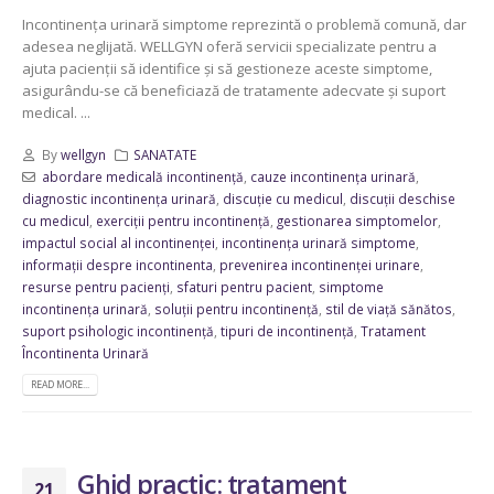
Incontinența urinară simptome reprezintă o problemă comună, dar
adesea neglijată. WELLGYN oferă servicii specializate pentru a
ajuta pacienții să identifice și să gestioneze aceste simptome,
asigurându-se că beneficiază de tratamente adecvate și suport
medical. ...
By
wellgyn
SANATATE
abordare medicală incontinență
,
cauze incontinența urinară
,
diagnostic incontinența urinară
,
discuție cu medicul
,
discuții deschise
cu medicul
,
exerciții pentru incontinență
,
gestionarea simptomelor
,
impactul social al incontinenței
,
incontinența urinară simptome
,
informații despre incontinenta
,
prevenirea incontinenței urinare
,
resurse pentru pacienți
,
sfaturi pentru pacient
,
simptome
incontinența urinară
,
soluții pentru incontinență
,
stil de viață sănătos
,
suport psihologic incontinență
,
tipuri de incontinență
,
Tratament
Încontinenta Urinară
READ MORE...
Ghid practic: tratament
21