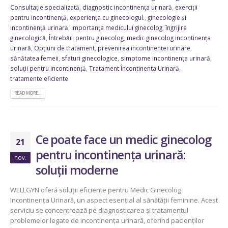
Consultație specializată
,
diagnostic incontinența urinară
,
exerciții
pentru incontinență
,
experiența cu ginecologul.
,
ginecologie și
incontinență urinară
,
importanța medicului ginecolog
,
îngrijire
ginecologică
,
Întrebări pentru ginecolog
,
medic ginecolog incontinența
urinară
,
Opțiuni de tratament
,
prevenirea incontinenței urinare
,
sănătatea femeii
,
sfaturi ginecologice
,
simptome incontinența urinară
,
soluții pentru incontinență
,
Tratament Încontinenta Urinară
,
tratamente eficiente
READ MORE...
Ce poate face un medic ginecolog
21
pentru incontinența urinară:
nov.
soluții moderne
WELLGYN oferă soluții eficiente pentru Medic Ginecolog
Incontinența Urinară, un aspect esențial al sănătății feminine. Acest
serviciu se concentrează pe diagnosticarea și tratamentul
problemelor legate de incontinența urinară, oferind pacienților