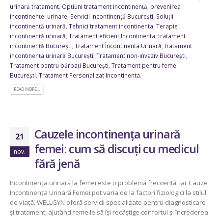
urinară tratament
,
Opțiuni tratament incontinență
,
prevenirea
incontinenței urinare
,
Servicii Incontinență București
,
Soluții
incontinență urinară
,
Tehnici tratament incontinenta
,
Terapie
incontinență urinară
,
Tratament eficient Incontinenta
,
tratament
incontinență București
,
Tratament Încontinenta Urinară
,
tratament
incontinența urinară București
,
Tratament non-invaziv București
,
Tratament pentru bărbați București
,
Tratament pentru femei
București
,
Tratament Personalizat Incontinenta.
READ MORE...
Cauzele incontinența urinară
21
femei: cum să discuți cu medicul
nov.
fără jenă
Incontinența urinară la femei este o problemă frecventă, iar Cauze
Incontinența Urinară Femei pot varia de la factori fiziologici la stilul
de viață. WELLGYN oferă servicii specializate pentru diagnosticare
și tratament, ajutând femeile să își recâștige confortul și încrederea.