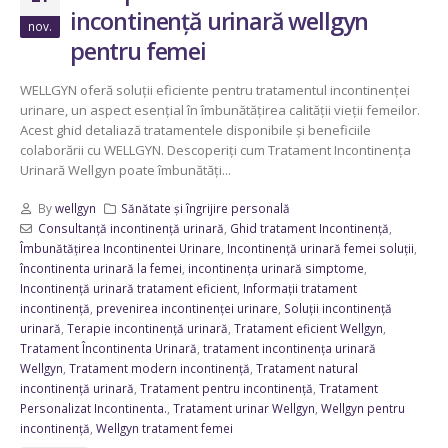
incontinență urinară wellgyn
nov.
pentru femei
WELLGYN oferă soluții eficiente pentru tratamentul incontinenței
urinare, un aspect esențial în îmbunătățirea calității vieții femeilor.
Acest ghid detaliază tratamentele disponibile și beneficiile
colaborării cu WELLGYN. Descoperiți cum Tratament Incontinența
Urinară Wellgyn poate îmbunătăți...
By
wellgyn
Sănătate și îngrijire personală
Consultanță incontinență urinară
,
Ghid tratament Incontinență
,
Îmbunătățirea Incontinentei Urinare
,
Incontinență urinară femei soluții
,
încontinenta urinară la femei
,
incontinența urinară simptome
,
Incontinență urinară tratament eficient
,
Informații tratament
incontinență
,
prevenirea incontinenței urinare
,
Soluții incontinență
urinară
,
Terapie incontinență urinară
,
Tratament eficient Wellgyn
,
Tratament Încontinenta Urinară
,
tratament incontinența urinară
Wellgyn
,
Tratament modern incontinență
,
Tratament natural
incontinență urinară
,
Tratament pentru incontinență
,
Tratament
Personalizat Incontinenta.
,
Tratament urinar Wellgyn
,
Wellgyn pentru
incontinență
,
Wellgyn tratament femei