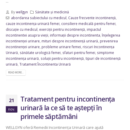
...
By
wellgyn
Sănătate și medicină
abordarea subiectului cu medicul
,
Cauze frecvente incontinență
,
cauze incontinența urinară femei
,
consiliere medicală pentru femei
,
discuție cu medicul
,
exerciții pentru incontinență
,
impactul
incontinentei asupra vieții
,
informații despre incontinenta
,
înțelegerea
incontinenței urinare
,
mituri despre incontinență urinară
,
prevenirea
incontinenței urinare
,
probleme urinare femei
,
riscuri Incontinența
Urinară
,
sănătate urologică femei
,
sfaturi pentru femei
,
simptome
incontinența urinară
,
soluții pentru incontinență
,
tipuri de incontinență
urinară
,
Tratament Încontinenta Urinară
READ MORE...
Tratament pentru incontinența
21
urinară la ce să te aștepți în
nov.
primele săptămâni
WELLGYN oferă Remedii Incontinența Urinară care ajută