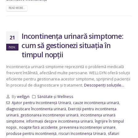
READ MORE...
Incontinența urinară simptome:
21
cum să gestionezi situația în
nov.
timpul nopții
Incontinența urinară simptome reprezintă o problemă medicală
frecvent întâlnită, afectând multe persoane. WELLGYN oferă soluții
eficiente pentru gestionarea acestor simptome, sprijinind pacienții
în procesul de diagnosticare și tratament.
Descoperiți soluțiile...
By
wellgyn
Sănătate și Wellness
Ajutor pentru Incontinență Urinară
,
cauze incontinența urinară
,
diagnosticare încontinenta urinară
,
Exerciții pentru incontinența
urinară
,
gestionarea incontinenței urinară
,
incontinența urinară
simptome
,
informații despre incontinența urinară
,
îngrijire în timpul
nopții.
,
noapte fără accidente
,
prevenirea incontinenței urinare
,
produse pentru incontinență
,
riscuri Incontinența Urinară
,
sfaturi