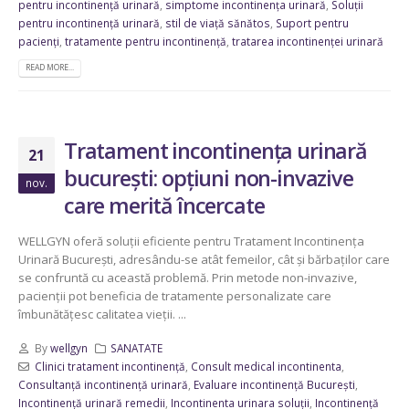
pentru incontinență urinară
,
simptome incontinența urinară
,
Soluții
pentru incontinență urinară
,
stil de viață sănătos
,
Suport pentru
pacienți
,
tratamente pentru incontinență
,
tratarea incontinenței urinară
READ MORE...
Tratament incontinența urinară
21
bucurești: opțiuni non-invazive
nov.
care merită încercate
WELLGYN oferă soluții eficiente pentru Tratament Incontinența
Urinară București, adresându-se atât femeilor, cât și bărbaților care
se confruntă cu această problemă. Prin metode non-invazive,
pacienții pot beneficia de tratamente personalizate care
îmbunătățesc calitatea vieții. ...
By
wellgyn
SANATATE
Clinici tratament incontinență
,
Consult medical incontinenta
,
Consultanță incontinență urinară
,
Evaluare incontinență București
,
Incontinență urinară remedii
,
Incontinenta urinara soluții
,
Incontinență