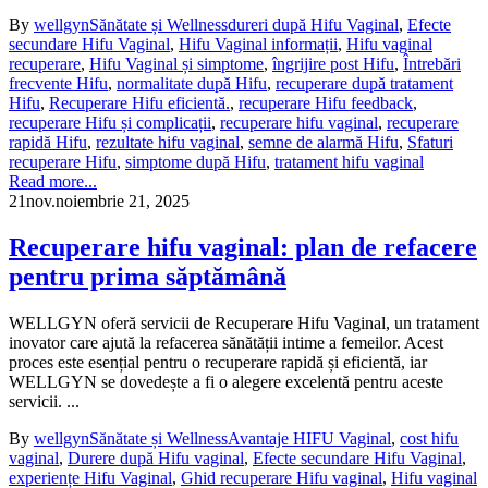
By
wellgyn
Sănătate și Wellness
dureri după Hifu Vaginal
,
Efecte
secundare Hifu Vaginal
,
Hifu Vaginal informații
,
Hifu vaginal
recuperare
,
Hifu Vaginal și simptome
,
îngrijire post Hifu
,
Întrebări
frecvente Hifu
,
normalitate după Hifu
,
recuperare după tratament
Hifu
,
Recuperare Hifu eficientă.
,
recuperare Hifu feedback
,
recuperare Hifu și complicații
,
recuperare hifu vaginal
,
recuperare
rapidă Hifu
,
rezultate hifu vaginal
,
semne de alarmă Hifu
,
Sfaturi
recuperare Hifu
,
simptome după Hifu
,
tratament hifu vaginal
Read more...
21
nov.
noiembrie 21, 2025
Recuperare hifu vaginal: plan de refacere
pentru prima săptămână
WELLGYN oferă servicii de Recuperare Hifu Vaginal, un tratament
inovator care ajută la refacerea sănătății intime a femeilor. Acest
proces este esențial pentru o recuperare rapidă și eficientă, iar
WELLGYN se dovedește a fi o alegere excelentă pentru aceste
servicii. ...
By
wellgyn
Sănătate și Wellness
Avantaje HIFU Vaginal
,
cost hifu
vaginal
,
Durere după Hifu vaginal
,
Efecte secundare Hifu Vaginal
,
experiențe Hifu Vaginal
,
Ghid recuperare Hifu vaginal
,
Hifu vaginal