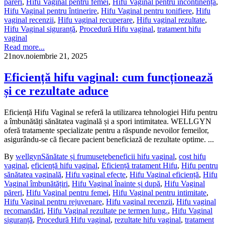
păreri
,
Hifu Vaginal pentru femei
,
Hifu Vaginal pentru incontinență
,
Hifu Vaginal pentru întinerire
,
Hifu Vaginal pentru tonifiere
,
Hifu
vaginal recenzii
,
Hifu vaginal recuperare
,
Hifu vaginal rezultate
,
Hifu Vaginal siguranță
,
Procedură Hifu vaginal
,
tratament hifu
vaginal
Read more...
21
nov.
noiembrie 21, 2025
Eficiență hifu vaginal: cum funcționează
și ce rezultate aduce
Eficiență Hifu Vaginal se referă la utilizarea tehnologiei Hifu pentru
a îmbunătăți sănătatea vaginală și a spori intimitatea. WELLGYN
oferă tratamente specializate pentru a răspunde nevoilor femeilor,
asigurându-se că fiecare pacient beneficiază de rezultate optime. ...
By
wellgyn
Sănătate și frumusețe
beneficii hifu vaginal
,
cost hifu
vaginal
,
eficiență hifu vaginal
,
Eficiență tratament Hifu
,
Hifu pentru
sănătatea vaginală
,
Hifu vaginal efecte
,
Hifu Vaginal eficiență
,
Hifu
Vaginal îmbunătățiri
,
Hifu Vaginal înainte și după
,
Hifu Vaginal
păreri
,
Hifu Vaginal pentru femei
,
Hifu Vaginal pentru intimitate
,
Hifu Vaginal pentru rejuvenare
,
Hifu vaginal recenzii
,
Hifu vaginal
recomandări
,
Hifu Vaginal rezultate pe termen lung.
,
Hifu Vaginal
siguranță
,
Procedură Hifu vaginal
,
rezultate hifu vaginal
,
tratament