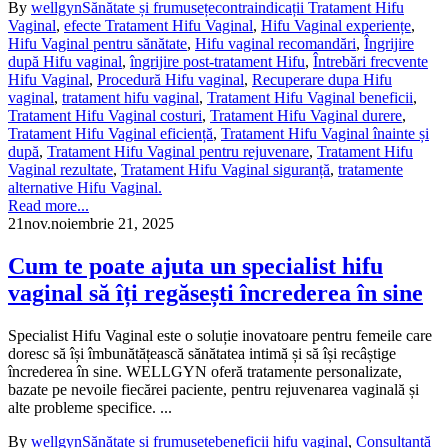
By
wellgyn
Sănătate și frumusețe
contraindicații Tratament Hifu
Vaginal
,
efecte Tratament Hifu Vaginal
,
Hifu Vaginal experiențe
,
Hifu Vaginal pentru sănătate
,
Hifu vaginal recomandări
,
Îngrijire
după Hifu vaginal
,
îngrijire post-tratament Hifu
,
Întrebări frecvente
Hifu Vaginal
,
Procedură Hifu vaginal
,
Recuperare dupa Hifu
vaginal
,
tratament hifu vaginal
,
Tratament Hifu Vaginal beneficii
,
Tratament Hifu Vaginal costuri
,
Tratament Hifu Vaginal durere
,
Tratament Hifu Vaginal eficiență
,
Tratament Hifu Vaginal înainte și
după
,
Tratament Hifu Vaginal pentru rejuvenare
,
Tratament Hifu
Vaginal rezultate
,
Tratament Hifu Vaginal siguranță
,
tratamente
alternative Hifu Vaginal.
Read more...
21
nov.
noiembrie 21, 2025
Cum te poate ajuta un specialist hifu
vaginal să îți regăsești încrederea în sine
Specialist Hifu Vaginal este o soluție inovatoare pentru femeile care
doresc să își îmbunătățească sănătatea intimă și să își recâștige
încrederea în sine. WELLGYN oferă tratamente personalizate,
bazate pe nevoile fiecărei paciente, pentru rejuvenarea vaginală și
alte probleme specifice. ...
By
wellgyn
Sănătate și frumusețe
beneficii hifu vaginal
,
Consultanță