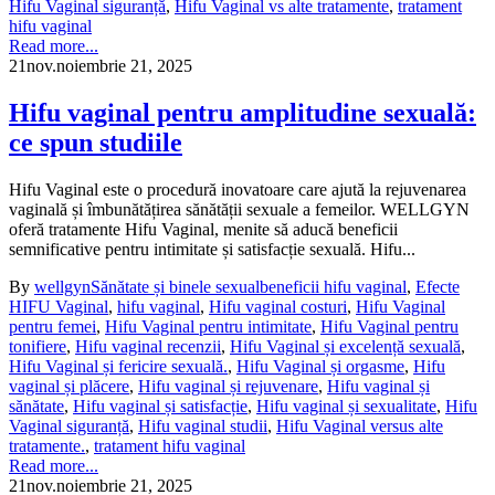
Hifu Vaginal siguranță
,
Hifu Vaginal vs alte tratamente
,
tratament
hifu vaginal
Read more...
21
nov.
noiembrie 21, 2025
Hifu vaginal pentru amplitudine sexuală:
ce spun studiile
Hifu Vaginal este o procedură inovatoare care ajută la rejuvenarea
vaginală și îmbunătățirea sănătății sexuale a femeilor. WELLGYN
oferă tratamente Hifu Vaginal, menite să aducă beneficii
semnificative pentru intimitate și satisfacție sexuală. Hifu...
By
wellgyn
Sănătate și binele sexual
beneficii hifu vaginal
,
Efecte
HIFU Vaginal
,
hifu vaginal
,
Hifu vaginal costuri
,
Hifu Vaginal
pentru femei
,
Hifu Vaginal pentru intimitate
,
Hifu Vaginal pentru
tonifiere
,
Hifu vaginal recenzii
,
Hifu Vaginal și excelență sexuală
,
Hifu Vaginal și fericire sexuală.
,
Hifu Vaginal și orgasme
,
Hifu
vaginal și plăcere
,
Hifu vaginal și rejuvenare
,
Hifu vaginal și
sănătate
,
Hifu vaginal și satisfacție
,
Hifu vaginal și sexualitate
,
Hifu
Vaginal siguranță
,
Hifu vaginal studii
,
Hifu Vaginal versus alte
tratamente.
,
tratament hifu vaginal
Read more...
21
nov.
noiembrie 21, 2025