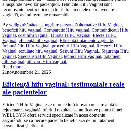
a răspunde nevoilor pacienților. Tehnicile Hifu Vaginal sunt
recunoscute pentru eficiența lor în tratamentele de rejuvenare
vaginală, având rezultate remarcabile. ...
By
wellgyn
Sănătate și îngrijire personală
alternative Hifu Vaginal
,
beneficii hifu vaginal
,
Comparatie Hifu vaginal
,
Contraindicații Hifu
vaginal
,
cost hifu vaginal
,
Durata HIFU vaginal
,
Efecte HIFU
Vaginal
,
eficiență hifu vaginal
,
Eficiență tratamente vaginale
,
Îmbunătățiri Hifu Vaginal
,
proceduri Hifu Vaginal
,
Recenzii Hifu
Vaginal
,
rezultate hifu vaginal
,
Sesiuni Hifu Vaginal.
,
Siguranța Hifu
vaginal
,
Specialiști Hifu Vaginal
,
tehnici Hifu Vaginal
,
tratament
hifu vaginal
,
utilizare Hifu Vaginal.
Read more...
21
nov.
noiembrie 21, 2025
Eficiență hifu vaginal: testimoniale reale
ale pacientelor
Eficiență Hifu Vaginal este o procedură inovatoare care ajută la
rejuvenarea vaginală, oferind rezultate semnificative pentru femei.
WELLGYN oferă servicii specializate în acest domeniu,
asigurându-se că fiecare pacientă beneficiază de un tratament
personalizat și eficient. ...