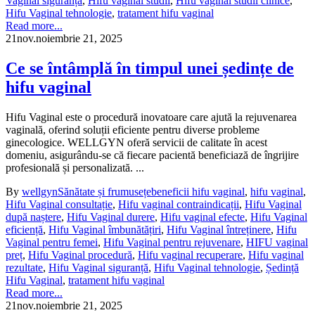
Vaginal siguranță
,
Hifu vaginal studii
,
Hifu vaginal studii clinice
,
Hifu Vaginal tehnologie
,
tratament hifu vaginal
Read more...
21
nov.
noiembrie 21, 2025
Ce se întâmplă în timpul unei ședințe de
hifu vaginal
Hifu Vaginal este o procedură inovatoare care ajută la rejuvenarea
vaginală, oferind soluții eficiente pentru diverse probleme
ginecologice. WELLGYN oferă servicii de calitate în acest
domeniu, asigurându-se că fiecare pacientă beneficiază de îngrijire
profesională și personalizată. ...
By
wellgyn
Sănătate și frumusețe
beneficii hifu vaginal
,
hifu vaginal
,
Hifu Vaginal consultație
,
Hifu vaginal contraindicații
,
Hifu Vaginal
după naștere
,
Hifu Vaginal durere
,
Hifu vaginal efecte
,
Hifu Vaginal
eficiență
,
Hifu Vaginal îmbunătățiri
,
Hifu Vaginal întreținere
,
Hifu
Vaginal pentru femei
,
Hifu Vaginal pentru rejuvenare
,
HIFU vaginal
preț
,
Hifu Vaginal procedură
,
Hifu vaginal recuperare
,
Hifu vaginal
rezultate
,
Hifu Vaginal siguranță
,
Hifu Vaginal tehnologie
,
Ședință
Hifu Vaginal
,
tratament hifu vaginal
Read more...
21
nov.
noiembrie 21, 2025