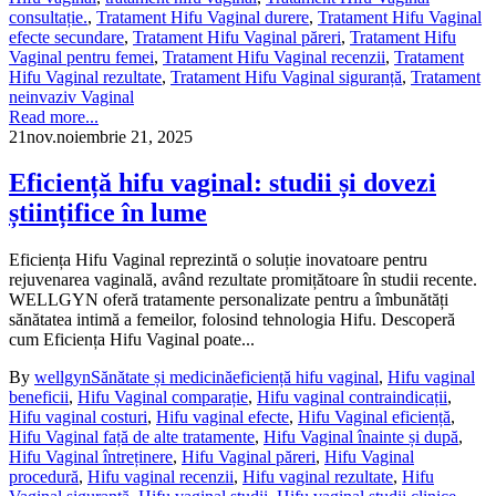
consultație.
,
Tratament Hifu Vaginal durere
,
Tratament Hifu Vaginal
efecte secundare
,
Tratament Hifu Vaginal păreri
,
Tratament Hifu
Vaginal pentru femei
,
Tratament Hifu Vaginal recenzii
,
Tratament
Hifu Vaginal rezultate
,
Tratament Hifu Vaginal siguranță
,
Tratament
neinvaziv Vaginal
Read more...
21
nov.
noiembrie 21, 2025
Eficiență hifu vaginal: studii și dovezi
științifice în lume
Eficiența Hifu Vaginal reprezintă o soluție inovatoare pentru
rejuvenarea vaginală, având rezultate promițătoare în studii recente.
WELLGYN oferă tratamente personalizate pentru a îmbunătăți
sănătatea intimă a femeilor, folosind tehnologia Hifu. Descoperă
cum Eficiența Hifu Vaginal poate...
By
wellgyn
Sănătate și medicină
eficiență hifu vaginal
,
Hifu vaginal
beneficii
,
Hifu Vaginal comparație
,
Hifu vaginal contraindicații
,
Hifu vaginal costuri
,
Hifu vaginal efecte
,
Hifu Vaginal eficiență
,
Hifu Vaginal față de alte tratamente
,
Hifu Vaginal înainte și după
,
Hifu Vaginal întreținere
,
Hifu Vaginal păreri
,
Hifu Vaginal
procedură
,
Hifu vaginal recenzii
,
Hifu vaginal rezultate
,
Hifu