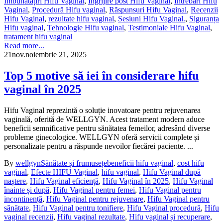
Îmbunătățiri Hifu Vaginal
,
Îngrijire post Hifu Vaginal
,
Întrebări Hifu
Vaginal
,
Procedură Hifu vaginal
,
Răspunsuri Hifu Vaginal
,
Recenzii
Hifu Vaginal
,
rezultate hifu vaginal
,
Sesiuni Hifu Vaginal.
,
Siguranța
Hifu vaginal
,
Tehnologie Hifu vaginal
,
Testimoniale Hifu Vaginal
,
tratament hifu vaginal
Read more...
21
nov.
noiembrie 21, 2025
Top 5 motive să iei în considerare hifu
vaginal în 2025
Hifu Vaginal reprezintă o soluție inovatoare pentru rejuvenarea
vaginală, oferită de WELLGYN. Acest tratament modern aduce
beneficii semnificative pentru sănătatea femeilor, adresând diverse
probleme ginecologice. WELLGYN oferă servicii complete și
personalizate pentru a răspunde nevoilor fiecărei paciente. ...
By
wellgyn
Sănătate și frumusețe
beneficii hifu vaginal
,
cost hifu
vaginal
,
Efecte HIFU Vaginal
,
hifu vaginal
,
Hifu Vaginal după
naștere
,
Hifu Vaginal eficiență
,
Hifu Vaginal în 2025
,
Hifu Vaginal
înainte și după
,
Hifu Vaginal pentru femei
,
Hifu Vaginal pentru
incontinență
,
Hifu Vaginal pentru rejuvenare
,
Hifu Vaginal pentru
sănătate
,
Hifu Vaginal pentru tonifiere
,
Hifu Vaginal procedură
,
Hifu
vaginal recenzii
,
Hifu vaginal rezultate
,
Hifu vaginal și recuperare
,