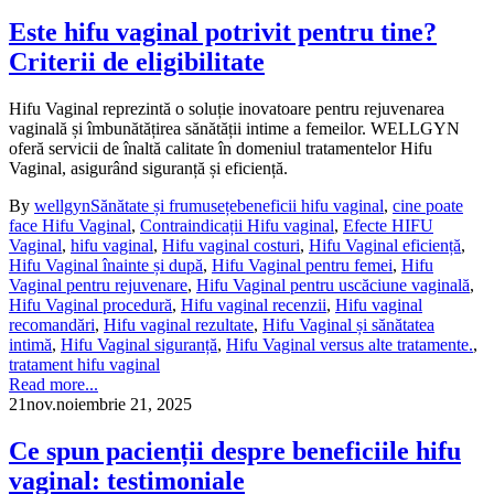
Este hifu vaginal potrivit pentru tine?
Criterii de eligibilitate
Hifu Vaginal reprezintă o soluție inovatoare pentru rejuvenarea
vaginală și îmbunătățirea sănătății intime a femeilor. WELLGYN
oferă servicii de înaltă calitate în domeniul tratamentelor Hifu
Vaginal, asigurând siguranță și eficiență.
By
wellgyn
Sănătate și frumusețe
beneficii hifu vaginal
,
cine poate
face Hifu Vaginal
,
Contraindicații Hifu vaginal
,
Efecte HIFU
Vaginal
,
hifu vaginal
,
Hifu vaginal costuri
,
Hifu Vaginal eficiență
,
Hifu Vaginal înainte și după
,
Hifu Vaginal pentru femei
,
Hifu
Vaginal pentru rejuvenare
,
Hifu Vaginal pentru uscăciune vaginală
,
Hifu Vaginal procedură
,
Hifu vaginal recenzii
,
Hifu vaginal
recomandări
,
Hifu vaginal rezultate
,
Hifu Vaginal și sănătatea
intimă
,
Hifu Vaginal siguranță
,
Hifu Vaginal versus alte tratamente.
,
tratament hifu vaginal
Read more...
21
nov.
noiembrie 21, 2025
Ce spun pacienții despre beneficiile hifu
vaginal: testimoniale