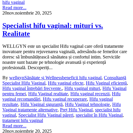
hifu vaginal
Read more...
20
nov.
noiembrie 20, 2025
Specialist hifu vaginal: mituri vs.
Realitate
WELLGYN este un specialist Hifu vaginal care oferă tratamente
inovatoare pentru rejuvenarea vaginală, adresându-se femeilor care
doresc să îmbunătățească sănătatea și confortul intim. Serviciile
noastre sunt bazate pe tehnologie avansată și experiență
profesională. Descoperiți...
By
wellgyn
Sănătate și Wellness
beneficii hifu vaginal
,
Consultanță
Specialist Hifu Vaginal
,
Hifu vaginal efecte
,
Hifu Vaginal eficiență
,
Hifu vaginal întrebări frecvente.
,
Hifu vaginal mituri
,
Hifu Vaginal
pentru femei
,
Hifu Vaginal realitate
,
Hifu vaginal recenzii
,
Hifu
vaginal recomandări
,
Hifu vaginal recuperare
,
Hifu vaginal
rezultate
,
Hifu Vaginal siguranță
,
Hifu Vaginal tehnologie
,
Hifu
Vaginal tratamente alternative
,
Preț Hifu Vaginal
,
specialist hifu
vaginal
,
Specialist Hifu Vaginal păreri
,
specialist în Hifu Vaginal
,
tratament hifu vaginal
Read more...
20
nov.
noiembrie 20, 2025