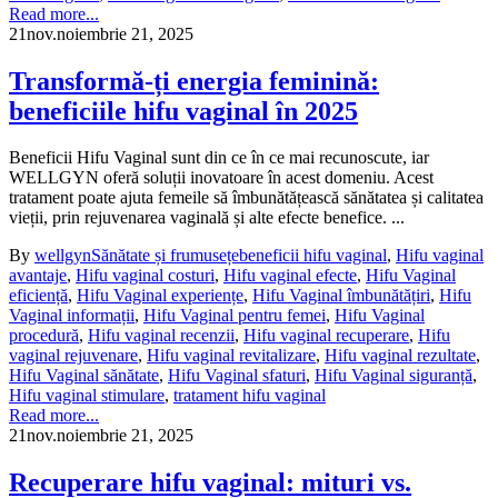
Read more...
21
nov.
noiembrie 21, 2025
Transformă-ți energia feminină:
beneficiile hifu vaginal în 2025
Beneficii Hifu Vaginal sunt din ce în ce mai recunoscute, iar
WELLGYN oferă soluții inovatoare în acest domeniu. Acest
tratament poate ajuta femeile să îmbunătățească sănătatea și calitatea
vieții, prin rejuvenarea vaginală și alte efecte benefice. ...
By
wellgyn
Sănătate și frumusețe
beneficii hifu vaginal
,
Hifu vaginal
avantaje
,
Hifu vaginal costuri
,
Hifu vaginal efecte
,
Hifu Vaginal
eficiență
,
Hifu Vaginal experiențe
,
Hifu Vaginal îmbunătățiri
,
Hifu
Vaginal informații
,
Hifu Vaginal pentru femei
,
Hifu Vaginal
procedură
,
Hifu vaginal recenzii
,
Hifu vaginal recuperare
,
Hifu
vaginal rejuvenare
,
Hifu vaginal revitalizare
,
Hifu vaginal rezultate
,
Hifu Vaginal sănătate
,
Hifu Vaginal sfaturi
,
Hifu Vaginal siguranță
,
Hifu vaginal stimulare
,
tratament hifu vaginal
Read more...
21
nov.
noiembrie 21, 2025
Recuperare hifu vaginal: mituri vs.