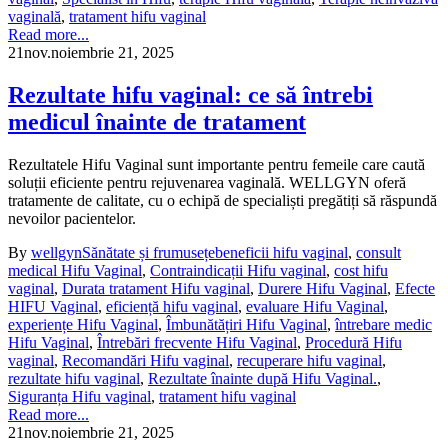
vaginală
,
tratament hifu vaginal
Read more...
21
nov.
noiembrie 21, 2025
Rezultate hifu vaginal: ce să întrebi
medicul înainte de tratament
Rezultatele Hifu Vaginal sunt importante pentru femeile care caută
soluții eficiente pentru rejuvenarea vaginală. WELLGYN oferă
tratamente de calitate, cu o echipă de specialiști pregătiți să răspundă
nevoilor pacientelor.
By
wellgyn
Sănătate și frumusețe
beneficii hifu vaginal
,
consult
medical Hifu Vaginal
,
Contraindicații Hifu vaginal
,
cost hifu
vaginal
,
Durata tratament Hifu vaginal
,
Durere Hifu Vaginal
,
Efecte
HIFU Vaginal
,
eficiență hifu vaginal
,
evaluare Hifu Vaginal
,
experiențe Hifu Vaginal
,
Îmbunătățiri Hifu Vaginal
,
întrebare medic
Hifu Vaginal
,
Întrebări frecvente Hifu Vaginal
,
Procedură Hifu
vaginal
,
Recomandări Hifu vaginal
,
recuperare hifu vaginal
,
rezultate hifu vaginal
,
Rezultate înainte după Hifu Vaginal.
,
Siguranța Hifu vaginal
,
tratament hifu vaginal
Read more...
21
nov.
noiembrie 21, 2025