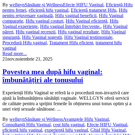
By
wellgyn
Sănătate și Wellness
Efecte HIFU Vaginal
,
Eficiență Hifu
pentru femei
,
eficiență hifu vaginal
,
Eficiență tratament Hifu
,
Hifu
pentru rejuvenare vaginală
,
Hifu vaginal beneficii
,
Hifu Vaginal
comparație
,
Hifu vaginal costuri
,
Hifu Vaginal eficiență
,
Hifu
Vaginal experiențe
,
Hifu vaginal întrebări frecvente.
,
Hifu Vaginal
păreri
,
Hifu vaginal recenzii
,
Hifu vaginal rezultate
,
Hifu Vaginal
siguranță
,
Hifu Vaginal sugestii
,
Hifu Vaginal testimoniale
,
Procedură Hifu vaginal
,
Tratament Hifu eficient
,
tratament hifu
vaginal
Read more...
21
nov.
noiembrie 21, 2025
Povestea mea după hifu vaginal:
îmbunătățiri ale tonusului
Experiență Hifu Vaginal se referă la o procedură non-invazivă care
ajută la îmbunătățirea sănătății vaginale. WELLGYN oferă servicii
de calitate pentru a sprijini femeile în obținerea unui tonus optim și a
unei vieți sexuale sănătoase. ...
By
wellgyn
Sănătate și Wellness
Avantajele Hifu Vaginal
,
Consultanță Hifu Vaginal
,
cost hifu vaginal
,
Efecte HIFU Vaginal
,
eficiență hifu vaginal
,
experiență hifu vaginal
,
Ghid Hifu Vaginal
,