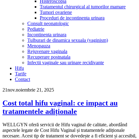
Histeroscopia
Tratamentul chirurgical al tumorilor mamare
Tumori ovariene
Proceduri de incontinenta urinara
Consult neonatologic
Pediatrie
Incontinenta urinara
Tulburari de dinamica sexuala (vaginism)
Menopauza
Rejuvenare vaginala
Recuperare postnatala
Infectii vaginale sau urinare recidivante
Hifu
Tarife
Contact
21
nov.
noiembrie 21, 2025
Cost total hifu vaginal: ce impact au
tratamentele adiționale
WELLGYN oferă servicii de Hifu vaginal de calitate, abordând
aspectele legate de Cost Hifu Vaginal și tratamentele adiționale
necesare. Acest tip de tratament se dovedește a fi eficient și accesibil,