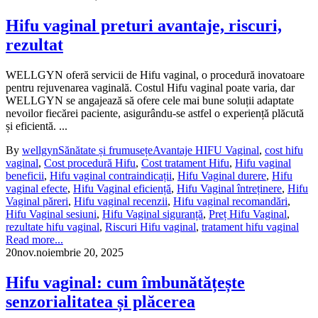
Hifu vaginal preturi avantaje, riscuri,
rezultat
WELLGYN oferă servicii de Hifu vaginal, o procedură inovatoare
pentru rejuvenarea vaginală. Costul Hifu vaginal poate varia, dar
WELLGYN se angajează să ofere cele mai bune soluții adaptate
nevoilor fiecărei paciente, asigurându-se astfel o experiență plăcută
și eficientă. ...
By
wellgyn
Sănătate și frumusețe
Avantaje HIFU Vaginal
,
cost hifu
vaginal
,
Cost procedură Hifu
,
Cost tratament Hifu
,
Hifu vaginal
beneficii
,
Hifu vaginal contraindicații
,
Hifu Vaginal durere
,
Hifu
vaginal efecte
,
Hifu Vaginal eficiență
,
Hifu Vaginal întreținere
,
Hifu
Vaginal păreri
,
Hifu vaginal recenzii
,
Hifu vaginal recomandări
,
Hifu Vaginal sesiuni
,
Hifu Vaginal siguranță
,
Preț Hifu Vaginal
,
rezultate hifu vaginal
,
Riscuri Hifu vaginal
,
tratament hifu vaginal
Read more...
20
nov.
noiembrie 20, 2025
Hifu vaginal: cum îmbunătățește
senzorialitatea și plăcerea