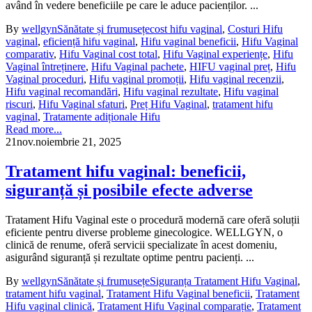
având în vedere beneficiile pe care le aduce pacienților. ...
By
wellgyn
Sănătate și frumusețe
cost hifu vaginal
,
Costuri Hifu
vaginal
,
eficiență hifu vaginal
,
Hifu vaginal beneficii
,
Hifu Vaginal
comparativ
,
Hifu Vaginal cost total
,
Hifu Vaginal experiențe
,
Hifu
Vaginal întreținere
,
Hifu Vaginal pachete
,
HIFU vaginal preț
,
Hifu
Vaginal proceduri
,
Hifu vaginal promoții
,
Hifu vaginal recenzii
,
Hifu vaginal recomandări
,
Hifu vaginal rezultate
,
Hifu vaginal
riscuri
,
Hifu Vaginal sfaturi
,
Preț Hifu Vaginal
,
tratament hifu
vaginal
,
Tratamente adiționale Hifu
Read more...
21
nov.
noiembrie 21, 2025
Tratament hifu vaginal: beneficii,
siguranță și posibile efecte adverse
Tratament Hifu Vaginal este o procedură modernă care oferă soluții
eficiente pentru diverse probleme ginecologice. WELLGYN, o
clinică de renume, oferă servicii specializate în acest domeniu,
asigurând siguranță și rezultate optime pentru pacienți. ...
By
wellgyn
Sănătate și frumusețe
Siguranța Tratament Hifu Vaginal
,
tratament hifu vaginal
,
Tratament Hifu Vaginal beneficii
,
Tratament
Hifu vaginal clinică
,
Tratament Hifu Vaginal comparație
,
Tratament