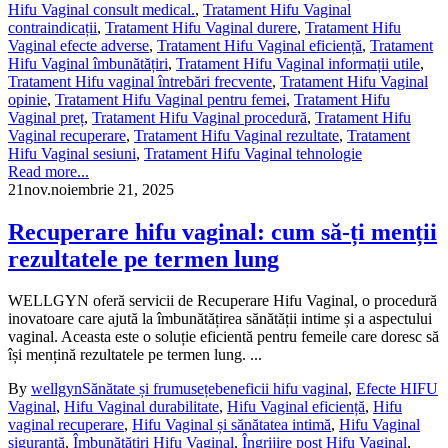
Hifu Vaginal consult medical.
,
Tratament Hifu Vaginal
contraindicații
,
Tratament Hifu Vaginal durere
,
Tratament Hifu
Vaginal efecte adverse
,
Tratament Hifu Vaginal eficiență
,
Tratament
Hifu Vaginal îmbunătățiri
,
Tratament Hifu Vaginal informații utile
,
Tratament Hifu vaginal întrebări frecvente
,
Tratament Hifu Vaginal
opinie
,
Tratament Hifu Vaginal pentru femei
,
Tratament Hifu
Vaginal preț
,
Tratament Hifu Vaginal procedură
,
Tratament Hifu
Vaginal recuperare
,
Tratament Hifu Vaginal rezultate
,
Tratament
Hifu Vaginal sesiuni
,
Tratament Hifu Vaginal tehnologie
Read more...
21
nov.
noiembrie 21, 2025
Recuperare hifu vaginal: cum să-ți menții
rezultatele pe termen lung
WELLGYN oferă servicii de Recuperare Hifu Vaginal, o procedură
inovatoare care ajută la îmbunătățirea sănătății intime și a aspectului
vaginal. Aceasta este o soluție eficientă pentru femeile care doresc să
își mențină rezultatele pe termen lung. ...
By
wellgyn
Sănătate și frumusețe
beneficii hifu vaginal
,
Efecte HIFU
Vaginal
,
Hifu Vaginal durabilitate
,
Hifu Vaginal eficiență
,
Hifu
vaginal recuperare
,
Hifu Vaginal și sănătatea intimă
,
Hifu Vaginal
siguranță
,
Îmbunătățiri Hifu Vaginal
,
Îngrijire post Hifu Vaginal
,