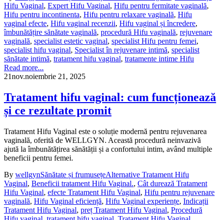
Hifu Vaginal
,
Expert Hifu Vaginal
,
Hifu pentru fermitate vaginală
,
Hifu pentru incontinenta
,
Hifu pentru relaxare vaginală
,
Hifu
vaginal efecte
,
Hifu vaginal recenzii
,
Hifu vaginal și încredere
,
îmbunătățire sănătate vaginală
,
procedură Hifu vaginală
,
rejuvenare
vaginală
,
specialist estetic vaginal
,
specialist Hifu pentru femei
,
specialist hifu vaginal
,
Specialist în rejuvenare intimă
,
specialist
sănătate intimă
,
tratament hifu vaginal
,
tratamente intime Hifu
Read more...
21
nov.
noiembrie 21, 2025
Tratament hifu vaginal: cum funcționează
și ce rezultate promit
Tratament Hifu Vaginal este o soluție modernă pentru rejuvenarea
vaginală, oferită de WELLGYN. Această procedură neinvazivă
ajută la îmbunătățirea sănătății și a confortului intim, având multiple
beneficii pentru femei.
By
wellgyn
Sănătate și frumusețe
Alternative Tratament Hifu
Vaginal
,
Beneficii tratament Hifu Vaginal.
,
Cât durează Tratament
Hifu Vaginal
,
efecte Tratament Hifu Vaginal
,
Hifu pentru rejuvenare
vaginală
,
Hifu Vaginal eficiență
,
Hifu Vaginal experiențe
,
Indicații
Tratament Hifu Vaginal
,
preț Tratament Hifu Vaginal
,
Procedură
Hifu vaginal
,
tratament hifu vaginal
,
Tratament Hifu Vaginal