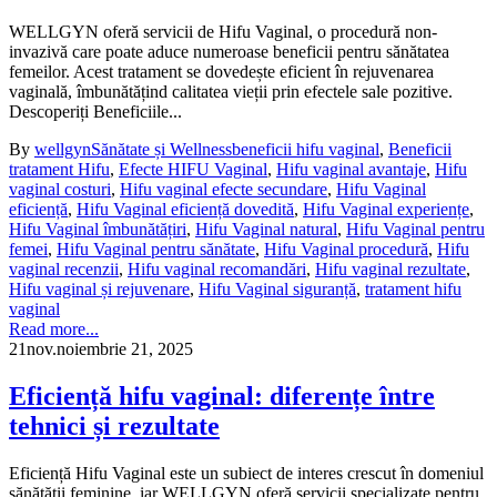
WELLGYN oferă servicii de Hifu Vaginal, o procedură non-
invazivă care poate aduce numeroase beneficii pentru sănătatea
femeilor. Acest tratament se dovedește eficient în rejuvenarea
vaginală, îmbunătățind calitatea vieții prin efectele sale pozitive.
Descoperiți Beneficiile...
By
wellgyn
Sănătate și Wellness
beneficii hifu vaginal
,
Beneficii
tratament Hifu
,
Efecte HIFU Vaginal
,
Hifu vaginal avantaje
,
Hifu
vaginal costuri
,
Hifu vaginal efecte secundare
,
Hifu Vaginal
eficiență
,
Hifu Vaginal eficiență dovedită
,
Hifu Vaginal experiențe
,
Hifu Vaginal îmbunătățiri
,
Hifu Vaginal natural
,
Hifu Vaginal pentru
femei
,
Hifu Vaginal pentru sănătate
,
Hifu Vaginal procedură
,
Hifu
vaginal recenzii
,
Hifu vaginal recomandări
,
Hifu vaginal rezultate
,
Hifu vaginal și rejuvenare
,
Hifu Vaginal siguranță
,
tratament hifu
vaginal
Read more...
21
nov.
noiembrie 21, 2025
Eficiență hifu vaginal: diferențe între
tehnici și rezultate
Eficiență Hifu Vaginal este un subiect de interes crescut în domeniul
sănătății feminine, iar WELLGYN oferă servicii specializate pentru