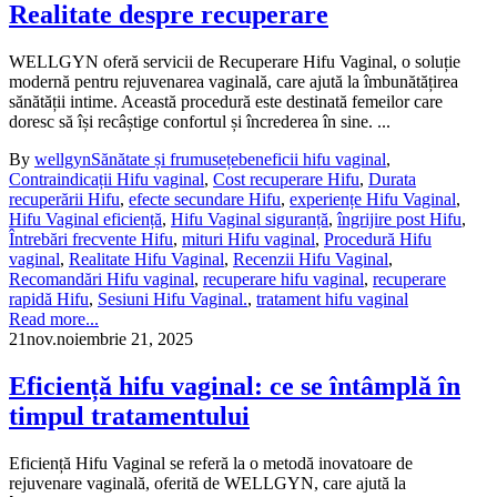
Realitate despre recuperare
WELLGYN oferă servicii de Recuperare Hifu Vaginal, o soluție
modernă pentru rejuvenarea vaginală, care ajută la îmbunătățirea
sănătății intime. Această procedură este destinată femeilor care
doresc să își recâștige confortul și încrederea în sine. ...
By
wellgyn
Sănătate și frumusețe
beneficii hifu vaginal
,
Contraindicații Hifu vaginal
,
Cost recuperare Hifu
,
Durata
recuperării Hifu
,
efecte secundare Hifu
,
experiențe Hifu Vaginal
,
Hifu Vaginal eficiență
,
Hifu Vaginal siguranță
,
îngrijire post Hifu
,
Întrebări frecvente Hifu
,
mituri Hifu vaginal
,
Procedură Hifu
vaginal
,
Realitate Hifu Vaginal
,
Recenzii Hifu Vaginal
,
Recomandări Hifu vaginal
,
recuperare hifu vaginal
,
recuperare
rapidă Hifu
,
Sesiuni Hifu Vaginal.
,
tratament hifu vaginal
Read more...
21
nov.
noiembrie 21, 2025
Eficiență hifu vaginal: ce se întâmplă în
timpul tratamentului
Eficiență Hifu Vaginal se referă la o metodă inovatoare de
rejuvenare vaginală, oferită de WELLGYN, care ajută la