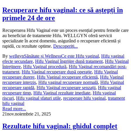
Recuperare hifu vaginal: ce să aștepți în
primele 24 de ore
Recuperarea Hifu Vaginal este un proces esențial pentru femeile care
au beneficiat de tratamente Hifu. WELLGYN oferă servicii
specializate în acest domeniu, asigurând o recuperare eficientă și
rapidă, cu rezultate optime.
Descoperiți...
By
wellgyn
Sănătate și Wellness
Ce este Hifu vaginal
,
Hifu vaginal
efecte secundare
,
Hifu Vaginal îngrijire după tratament
,
Hifu Vaginal
întreținere
,
Hifu Vaginal procedură
,
Hifu Vaginal recomandări post-
tratament
,
Hifu Vaginal recuperare după operație
,
Hifu Vaginal
recuperare durere
,
Hifu Vaginal recuperare eficientă
,
Hifu Vaginal
recuperare interzis
,
Hifu vaginal recuperare normală
,
Hifu Vaginal
recuperare rapidă
,
Hifu Vaginal recuperare senzații
,
Hifu vaginal
recuperare timp
,
Hifu Vaginal rezultate imediate
,
Hifu vaginal
riscuri
,
Hifu vaginal sfaturi utile
,
recuperare hifu vaginal
,
tratament
hifu vaginal
Read more...
21
nov.
noiembrie 21, 2025
Rezultate hifu vaginal: ghidul complet