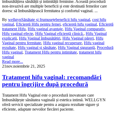
îmbunătățirea sănătății și intimității feminine. Această procedură
non-invazivă are multiple beneficii și este destinată femeilor care
doresc să îmbunătățească fermitatea și confortul vaginal. ...
By
wellgyn
Sănătate și frumusețe
beneficii hifu vaginal
,
cost hifu
vaginal
,
Eficiență Hifu pentru femei
,
eficiență hifu vaginal
,
Eficiență
tratament Hifu
,
Hifu vaginal avantaje
,
Hifu Vaginal comparativ
,
Hifu vaginal efecte
,
Hifu Vaginal eficiență clinică.
,
Hifu Vaginal
explicații
,
Hifu Vaginal îmbunătățiri
,
Hifu Vaginal păreri
,
Hifu
Vaginal pentru fermitate
,
Hifu vaginal recuperare
,
Hifu vaginal
rezultate
,
Hifu vaginal și sănătate
,
Hifu Vaginal siguranță
,
Procedură
Hifu vaginal
,
Tratament Hifu pentru intimitate
,
tratament hifu
vaginal
Read more...
21
nov.
noiembrie 21, 2025
Tratament hifu vaginal: recomandări
pentru îngrijire după procedură
Tratament Hifu Vaginal este o procedură inovatoare care
îmbunătățește sănătatea vaginală și estetica intimă. WELLGYN
oferă servicii specializate pentru a asigura rezultate sigure și
eficiente, adaptate nevoilor fiecărei paciente.