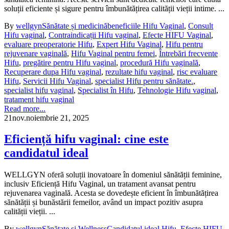
soluții eficiente și sigure pentru îmbunătățirea calității vieții intime. ...
By
wellgyn
Sănătate și medicină
beneficiile Hifu Vaginal
,
Consult
Hifu vaginal
,
Contraindicații Hifu vaginal
,
Efecte HIFU Vaginal
,
evaluare preoperatorie Hifu
,
Expert Hifu Vaginal
,
Hifu pentru
rejuvenare vaginală
,
Hifu Vaginal pentru femei
,
Întrebări frecvente
Hifu
,
pregătire pentru Hifu vaginal
,
procedură Hifu vaginală
,
Recuperare dupa Hifu vaginal
,
rezultate hifu vaginal
,
risc evaluare
Hifu
,
Servicii Hifu Vaginal
,
specialist Hifu pentru sănătate.
,
specialist hifu vaginal
,
Specialist în Hifu
,
Tehnologie Hifu vaginal
,
tratament hifu vaginal
Read more...
21
nov.
noiembrie 21, 2025
Eficiență hifu vaginal: cine este
candidatul ideal
WELLGYN oferă soluții inovatoare în domeniul sănătății feminine,
inclusiv Eficiență Hifu Vaginal, un tratament avansat pentru
rejuvenarea vaginală. Acesta se dovedește eficient în îmbunătățirea
sănătății și bunăstării femeilor, având un impact pozitiv asupra
calității vieții. ...
By
wellgyn
Sănătate și Wellness
Candidatul ideal Hifu
,
Efecte HIFU