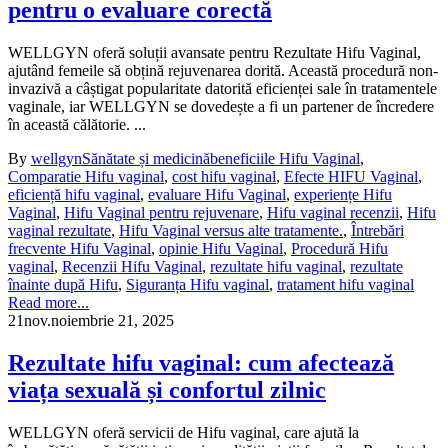
pentru o evaluare corectă
WELLGYN oferă soluții avansate pentru Rezultate Hifu Vaginal,
ajutând femeile să obțină rejuvenarea dorită. Această procedură non-
invazivă a câștigat popularitate datorită eficienței sale în tratamentele
vaginale, iar WELLGYN se dovedește a fi un partener de încredere
în această călătorie. ...
By
wellgyn
Sănătate și medicină
beneficiile Hifu Vaginal
,
Comparatie Hifu vaginal
,
cost hifu vaginal
,
Efecte HIFU Vaginal
,
eficiență hifu vaginal
,
evaluare Hifu Vaginal
,
experiențe Hifu
Vaginal
,
Hifu Vaginal pentru rejuvenare
,
Hifu vaginal recenzii
,
Hifu
vaginal rezultate
,
Hifu Vaginal versus alte tratamente.
,
Întrebări
frecvente Hifu Vaginal
,
opinie Hifu Vaginal
,
Procedură Hifu
vaginal
,
Recenzii Hifu Vaginal
,
rezultate hifu vaginal
,
rezultate
înainte după Hifu
,
Siguranța Hifu vaginal
,
tratament hifu vaginal
Read more...
21
nov.
noiembrie 21, 2025
Rezultate hifu vaginal: cum afectează
viața sexuală și confortul zilnic
WELLGYN oferă servicii de Hifu vaginal, care ajută la