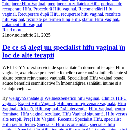
întreținere Hifu Vaginal
,
menținerea rezultatelor Hifu
,
perioada de
recuperare Hifu
,
Procedură Hifu vaginal
,
Recomandări Hifu
vaginal
,
Recuperare după Hifu
,
recuperare hifu vaginal
,
rezultate
hifu vaginal
,
rezultate pe termen lung Hifu
,
sfaturi Hifu Vaginal.
,
tratament hifu vaginal
Read more...
21
nov.
noiembrie 21, 2025
De ce să alegi un specialist hifu vaginal în
loc de alte terapii
WELLGYN oferă servicii de specialitate în domeniul terapiei Hifu
vaginale, axându-se pe nevoile femeilor care caută soluții eficiente și
sigure pentru rejuvenarea vaginală. Specialistul Hifu vaginal poate
aduce beneficii semnificative în îmbunătățirea sănătății intime și a
calității vieții. ...
By
wellgyn
Sănătate și Wellness
beneficii hifu vaginal
,
Clinica HIFU
vaginal
,
Expert Hifu Vaginal
,
Hifu pentru rejuvenare vaginală
,
Hifu
Vaginal eficiență
,
Hifu vaginal fără intervenție
,
Hifu Vaginal pentru
fermitate
,
Hifu vaginal rezultate
,
Hifu Vaginal siguranță
,
Hifu versus
alte terapii
,
Preț Hifu Vaginal
,
Recenzii Specialist Hifu
,
specialist
Hifu pentru femei
,
Specialist Hifu recomandat.
,
specialist hifu
vaginal
,
Specialist în Hifu
,
terapie Hifu vaginală
,
Terapie neinvazivă