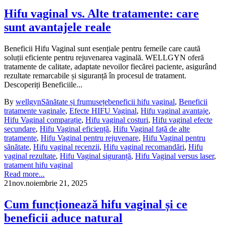
Hifu vaginal vs. Alte tratamente: care
sunt avantajele reale
Beneficii Hifu Vaginal sunt esențiale pentru femeile care caută
soluții eficiente pentru rejuvenarea vaginală. WELLGYN oferă
tratamente de calitate, adaptate nevoilor fiecărei paciente, asigurând
rezultate remarcabile și siguranță în procesul de tratament.
Descoperiți Beneficiile...
By
wellgyn
Sănătate și frumusețe
beneficii hifu vaginal
,
Beneficii
tratamente vaginale
,
Efecte HIFU Vaginal
,
Hifu vaginal avantaje
,
Hifu Vaginal comparație
,
Hifu vaginal costuri
,
Hifu vaginal efecte
secundare
,
Hifu Vaginal eficiență
,
Hifu Vaginal față de alte
tratamente
,
Hifu Vaginal pentru rejuvenare
,
Hifu Vaginal pentru
sănătate
,
Hifu vaginal recenzii
,
Hifu vaginal recomandări
,
Hifu
vaginal rezultate
,
Hifu Vaginal siguranță
,
Hifu Vaginal versus laser
,
tratament hifu vaginal
Read more...
21
nov.
noiembrie 21, 2025
Cum funcționează hifu vaginal și ce
beneficii aduce natural