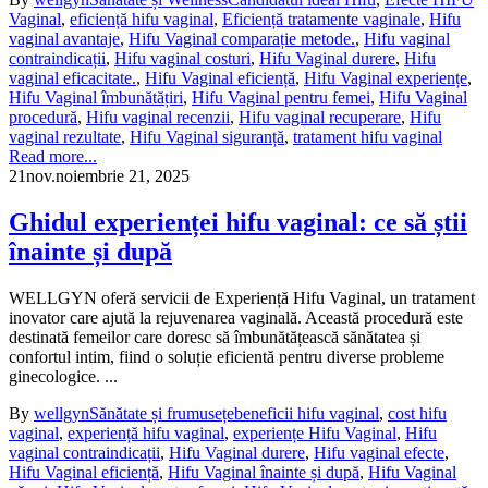
Vaginal
,
eficiență hifu vaginal
,
Eficiență tratamente vaginale
,
Hifu
vaginal avantaje
,
Hifu Vaginal comparație metode.
,
Hifu vaginal
contraindicații
,
Hifu vaginal costuri
,
Hifu Vaginal durere
,
Hifu
vaginal eficacitate.
,
Hifu Vaginal eficiență
,
Hifu Vaginal experiențe
,
Hifu Vaginal îmbunătățiri
,
Hifu Vaginal pentru femei
,
Hifu Vaginal
procedură
,
Hifu vaginal recenzii
,
Hifu vaginal recuperare
,
Hifu
vaginal rezultate
,
Hifu Vaginal siguranță
,
tratament hifu vaginal
Read more...
21
nov.
noiembrie 21, 2025
Ghidul experienței hifu vaginal: ce să știi
înainte și după
WELLGYN oferă servicii de Experiență Hifu Vaginal, un tratament
inovator care ajută la rejuvenarea vaginală. Această procedură este
destinată femeilor care doresc să îmbunătățească sănătatea și
confortul intim, fiind o soluție eficientă pentru diverse probleme
ginecologice. ...
By
wellgyn
Sănătate și frumusețe
beneficii hifu vaginal
,
cost hifu
vaginal
,
experiență hifu vaginal
,
experiențe Hifu Vaginal
,
Hifu
vaginal contraindicații
,
Hifu Vaginal durere
,
Hifu vaginal efecte
,
Hifu Vaginal eficiență
,
Hifu Vaginal înainte și după
,
Hifu Vaginal