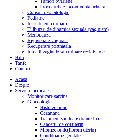
Tumori ovariene
Proceduri de incontinenta urinara
Consult neonatologic
Pediatrie
Incontinenta urinara
Tulburari de dinamica sexuala (vaginism)
Menopauza
Rejuvenare vaginala
Recuperare postnatala
Infectii vaginale sau urinare recidivante
Hifu
Tarife
Contact
Acasa
Despre
Servicii medicale
Monitorizare sarcina
Ginecologie
Histerectomie
Cezariana
Tratament sarcina extrauterina
Cancerul de col uterin
Miomectomie(fibrom uterin)
Condiloame genitale