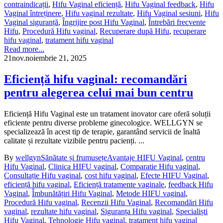
contraindicații
,
Hifu Vaginal eficiență
,
Hifu Vaginal feedback
,
Hifu
Vaginal întreținere
,
Hifu vaginal rezultate
,
Hifu Vaginal sesiuni
,
Hifu
Vaginal siguranță
,
Îngrijire post Hifu Vaginal
,
Întrebări frecvente
Hifu
,
Procedură Hifu vaginal
,
Recuperare după Hifu
,
recuperare
hifu vaginal
,
tratament hifu vaginal
Read more...
21
nov.
noiembrie 21, 2025
Eficiență hifu vaginal: recomandări
pentru alegerea celui mai bun centru
Eficiență Hifu Vaginal este un tratament inovator care oferă soluții
eficiente pentru diverse probleme ginecologice. WELLGYN se
specializează în acest tip de terapie, garantând servicii de înaltă
calitate și rezultate vizibile pentru pacienți. ...
By
wellgyn
Sănătate și frumusețe
Avantaje HIFU Vaginal
,
centru
Hifu Vaginal
,
Clinica HIFU vaginal
,
Comparatie Hifu vaginal
,
Consultație Hifu vaginal
,
cost hifu vaginal
,
Efecte HIFU Vaginal
,
eficiență hifu vaginal
,
Eficiență tratamente vaginale
,
feedback Hifu
Vaginal
,
Îmbunătățiri Hifu Vaginal
,
Metode HIFU vaginal
,
Procedură Hifu vaginal
,
Recenzii Hifu Vaginal
,
Recomandări Hifu
vaginal
,
rezultate hifu vaginal
,
Siguranța Hifu vaginal
,
Specialiști
Hifu Vaginal
,
Tehnologie Hifu vaginal
,
tratament hifu vaginal