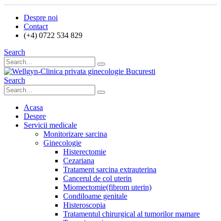
Despre noi
Contact
(+4) 0722 534 829
Search
Search
Acasa
Despre
Servicii medicale
Monitorizare sarcina
Ginecologie
Histerectomie
Cezariana
Tratament sarcina extrauterina
Cancerul de col uterin
Miomectomie(fibrom uterin)
Condiloame genitale
Histeroscopia
Tratamentul chirurgical al tumorilor mamare