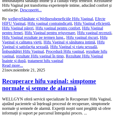
îmbunătățirea sănătății intime și a calității vieții femeilor. Rezultatele
Hifu Vaginal pot transforma experiențele intime, aducând confort și
satisfacție.
Descoperiți...
By
wellgyn
Sănătate și Wellness
beneficiile Hifu Vaginal
,
Efecte
HIFU Vaginal
,
Hifu vaginal contraindicații
,
Hifu Vaginal eficiență
,
Hifu Vaginal păreri
,
Hifu vaginal pentru confort
,
Hifu Vaginal
pentru femei
,
Hifu Vaginal pentru rejuvenare
,
Hifu vaginal recenzii
,
Hifu Vaginal rezultate pe termen lung.
,
Hifu vaginal riscuri
,
Hifu
Vaginal și calitatea vieții
,
Hifu Vaginal și sănătatea intimă
,
Hifu
Vaginal și satisfacția sexuală
,
Hifu Vaginal și viața sexuală
,
Îmbunătățiri Hifu Vaginal
,
Procedură Hifu vaginal
,
rezultate hifu
vaginal
,
rezultate Hifu vaginal în timp
,
Rezultate Hifu Vaginal
înainte și după
,
tratament hifu vaginal
Read more...
21
nov.
noiembrie 21, 2025
Recuperare hifu vaginal: simptome
normale și semne de alarmă
WELLGYN oferă servicii specializate în Recuperare Hifu Vaginal,
ajutând pacientele să înțeleagă procesul de recuperare, simptomele
normale și semnele de alarmă. Experții noștri sunt pregătiți să ofere
informații și suport pe parcursul întregului proces. ...