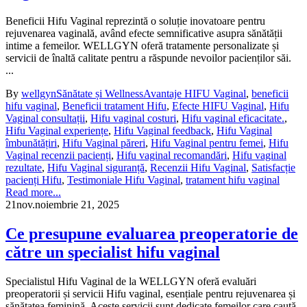
Beneficii Hifu Vaginal reprezintă o soluție inovatoare pentru
rejuvenarea vaginală, având efecte semnificative asupra sănătății
intime a femeilor. WELLGYN oferă tratamente personalizate și
servicii de înaltă calitate pentru a răspunde nevoilor pacienților săi.
...
By
wellgyn
Sănătate și Wellness
Avantaje HIFU Vaginal
,
beneficii
hifu vaginal
,
Beneficii tratament Hifu
,
Efecte HIFU Vaginal
,
Hifu
Vaginal consultații
,
Hifu vaginal costuri
,
Hifu vaginal eficacitate.
,
Hifu Vaginal experiențe
,
Hifu Vaginal feedback
,
Hifu Vaginal
îmbunătățiri
,
Hifu Vaginal păreri
,
Hifu Vaginal pentru femei
,
Hifu
Vaginal recenzii pacienți
,
Hifu vaginal recomandări
,
Hifu vaginal
rezultate
,
Hifu Vaginal siguranță
,
Recenzii Hifu Vaginal
,
Satisfacție
pacienți Hifu
,
Testimoniale Hifu Vaginal
,
tratament hifu vaginal
Read more...
21
nov.
noiembrie 21, 2025
Ce presupune evaluarea preoperatorie de
către un specialist hifu vaginal
Specialistul Hifu Vaginal de la WELLGYN oferă evaluări
preoperatorii și servicii Hifu vaginal, esențiale pentru rejuvenarea și
sănătatea feminină. Aceste servicii sunt dedicate femeilor care caută