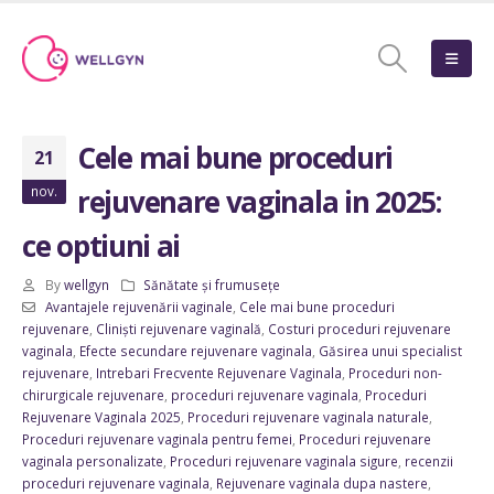
Cele mai bune proceduri
21
nov.
rejuvenare vaginala in 2025:
ce optiuni ai
By
wellgyn
Sănătate și frumusețe
Avantajele rejuvenării vaginale
,
Cele mai bune proceduri
rejuvenare
,
Cliniști rejuvenare vaginală
,
Costuri proceduri rejuvenare
vaginala
,
Efecte secundare rejuvenare vaginala
,
Găsirea unui specialist
rejuvenare
,
Intrebari Frecvente Rejuvenare Vaginala
,
Proceduri non-
chirurgicale rejuvenare
,
proceduri rejuvenare vaginala
,
Proceduri
Rejuvenare Vaginala 2025
,
Proceduri rejuvenare vaginala naturale
,
Proceduri rejuvenare vaginala pentru femei
,
Proceduri rejuvenare
vaginala personalizate
,
Proceduri rejuvenare vaginala sigure
,
recenzii
proceduri rejuvenare vaginala
,
Rejuvenare vaginala dupa nastere
,