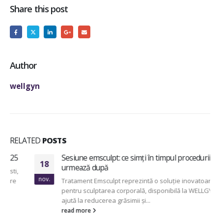
Share this post
Author
wellgyn
RELATED
POSTS
Sesiune emsculpt: ce simți în timpul procedurii și ce
18
urmează după
nov.
Tratament Emsculpt reprezintă o soluție inovatoare
pentru sculptarea corporală, disponibilă la WELLGYN, care
ajută la reducerea grăsimii și...
read more