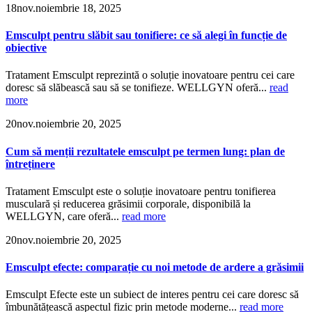
18
nov.
noiembrie 18, 2025
Emsculpt pentru slăbit sau tonifiere: ce să alegi în funcție de
obiective
Tratament Emsculpt reprezintă o soluție inovatoare pentru cei care
doresc să slăbească sau să se tonifieze. WELLGYN oferă...
read
more
20
nov.
noiembrie 20, 2025
Cum să menții rezultatele emsculpt pe termen lung: plan de
întreținere
Tratament Emsculpt este o soluție inovatoare pentru tonifierea
musculară și reducerea grăsimii corporale, disponibilă la
WELLGYN, care oferă...
read more
20
nov.
noiembrie 20, 2025
Emsculpt efecte: comparație cu noi metode de ardere a grăsimii
Emsculpt Efecte este un subiect de interes pentru cei care doresc să
îmbunătățească aspectul fizic prin metode moderne...
read more