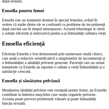
după sesiune.
Emsella pentru femei
Emsella este un tratament destinat în special femeilor, având în
vedere că multe dintre ele se confruntă cu probleme de incontinență
după sarcină sau în timpul menopauzei. Această tehnologie le oferă
o soluție eficientă și neinvazivă pentru a-și îmbunătăți calitatea vieții.
Emsella eficiență
Eficiența Emsella a fost demonstrată prin numeroase studii clinice,
care arată o reducere semnificativă a simptomelor de incontinență și
o îmbunătățire a sănătății pelviene generale. Pacienții care au urmat
tratamente cu Emsella au raportat o calitate a vieții îmbunătățită și o
satisfacție crescută.
Emsella și sănătatea pelviană
Menținerea sănătății pelviene este esențială pentru femei, iar Emsella
contribuie la întărirea mușchilor care susțin organele pelviene.
Aceasta poate preveni problemele viitoare și poate îmbunătăți
funcția sexuală.