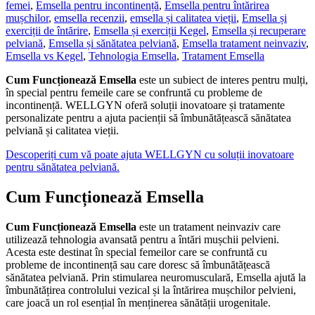
femei
,
Emsella pentru incontinență
,
Emsella pentru întărirea
mușchilor
,
emsella recenzii
,
emsella și calitatea vieții
,
Emsella și
exerciții de întărire
,
Emsella și exerciții Kegel
,
Emsella și recuperare
pelviană
,
Emsella și sănătatea pelviană
,
Emsella tratament neinvaziv
,
Emsella vs Kegel
,
Tehnologia Emsella
,
Tratament Emsella
Cum Funcționează Emsella
este un subiect de interes pentru mulți,
în special pentru femeile care se confruntă cu probleme de
incontinență. WELLGYN oferă soluții inovatoare și tratamente
personalizate pentru a ajuta pacienții să îmbunătățească sănătatea
pelviană și calitatea vieții.
Descoperiți cum vă poate ajuta WELLGYN cu soluții inovatoare
pentru sănătatea pelviană.
Cum Funcționează Emsella
Cum Funcționează Emsella
este un tratament neinvaziv care
utilizează tehnologia avansată pentru a întări mușchii pelvieni.
Acesta este destinat în special femeilor care se confruntă cu
probleme de incontinență sau care doresc să îmbunătățească
sănătatea pelviană. Prin stimularea neuromusculară, Emsella ajută la
îmbunătățirea controlului vezical și la întărirea mușchilor pelvieni,
care joacă un rol esențial în menținerea sănătății urogenitale.