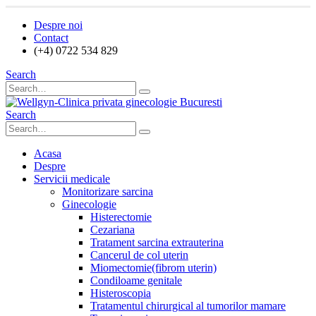
Despre noi
Contact
(+4) 0722 534 829
Search
Search
Acasa
Despre
Servicii medicale
Monitorizare sarcina
Ginecologie
Histerectomie
Cezariana
Tratament sarcina extrauterina
Cancerul de col uterin
Miomectomie(fibrom uterin)
Condiloame genitale
Histeroscopia
Tratamentul chirurgical al tumorilor mamare