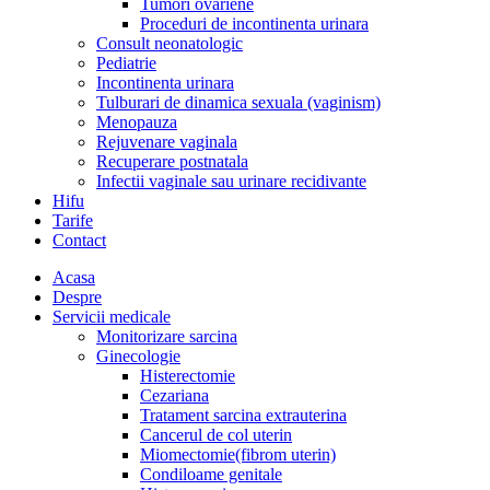
Tumori ovariene
Proceduri de incontinenta urinara
Consult neonatologic
Pediatrie
Incontinenta urinara
Tulburari de dinamica sexuala (vaginism)
Menopauza
Rejuvenare vaginala
Recuperare postnatala
Infectii vaginale sau urinare recidivante
Hifu
Tarife
Contact
Acasa
Despre
Servicii medicale
Monitorizare sarcina
Ginecologie
Histerectomie
Cezariana
Tratament sarcina extrauterina
Cancerul de col uterin
Miomectomie(fibrom uterin)
Condiloame genitale