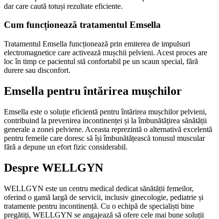
dar care caută totuși rezultate eficiente.
Cum funcționează tratamentul Emsella
Tratamentul Emsella funcționează prin emiterea de impulsuri
electromagnetice care activează mușchii pelvieni. Acest proces are
loc în timp ce pacientul stă confortabil pe un scaun special, fără
durere sau disconfort.
Emsella pentru întărirea mușchilor
Emsella este o soluție eficientă pentru întărirea mușchilor pelvieni,
contribuind la prevenirea incontinenței și la îmbunătățirea sănătății
generale a zonei pelviene. Aceasta reprezintă o alternativă excelentă
pentru femeile care doresc să își îmbunătățească tonusul muscular
fără a depune un efort fizic considerabil.
Despre WELLGYN
WELLGYN este un centru medical dedicat sănătății femeilor,
oferind o gamă largă de servicii, inclusiv ginecologie, pediatrie și
tratamente pentru incontinență. Cu o echipă de specialiști bine
pregătiți, WELLGYN se angajează să ofere cele mai bune soluții