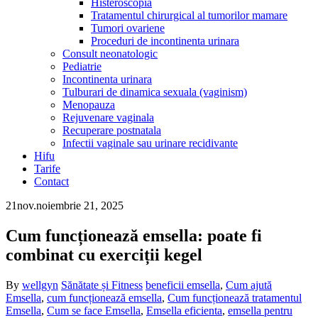
Histeroscopia
Tratamentul chirurgical al tumorilor mamare
Tumori ovariene
Proceduri de incontinenta urinara
Consult neonatologic
Pediatrie
Incontinenta urinara
Tulburari de dinamica sexuala (vaginism)
Menopauza
Rejuvenare vaginala
Recuperare postnatala
Infectii vaginale sau urinare recidivante
Hifu
Tarife
Contact
21
nov.
noiembrie 21, 2025
Cum funcționează emsella: poate fi
combinat cu exerciții kegel
By
wellgyn
Sănătate și Fitness
beneficii emsella
,
Cum ajută
Emsella
,
cum funcționează emsella
,
Cum funcționează tratamentul
Emsella
,
Cum se face Emsella
,
Emsella eficienta
,
emsella pentru