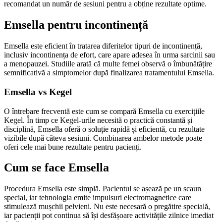
recomandat un număr de sesiuni pentru a obține rezultate optime.
Emsella pentru incontinență
Emsella este eficient în tratarea diferitelor tipuri de incontinență,
inclusiv incontinența de efort, care apare adesea în urma sarcinii sau
a menopauzei. Studiile arată că multe femei observă o îmbunătățire
semnificativă a simptomelor după finalizarea tratamentului Emsella.
Emsella vs Kegel
O întrebare frecventă este cum se compară Emsella cu exercițiile
Kegel. În timp ce Kegel-urile necesită o practică constantă și
disciplină, Emsella oferă o soluție rapidă și eficientă, cu rezultate
vizibile după câteva sesiuni. Combinarea ambelor metode poate
oferi cele mai bune rezultate pentru pacienți.
Cum se face Emsella
Procedura Emsella este simplă. Pacientul se așează pe un scaun
special, iar tehnologia emite impulsuri electromagnetice care
stimulează mușchii pelvieni. Nu este necesară o pregătire specială,
iar pacienții pot continua să își desfășoare activitățile zilnice imediat