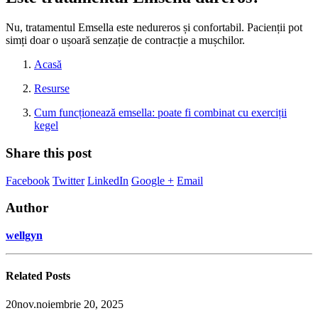
Nu, tratamentul Emsella este nedureros și confortabil. Pacienții pot
simți doar o ușoară senzație de contracție a mușchilor.
Acasă
Resurse
Cum funcționează emsella: poate fi combinat cu exerciții
kegel
Share this post
Facebook
Twitter
LinkedIn
Google +
Email
Author
wellgyn
Related
Posts
20
nov.
noiembrie 20, 2025