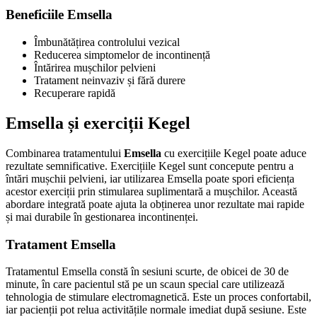
Beneficiile Emsella
Îmbunătățirea controlului vezical
Reducerea simptomelor de incontinență
Întărirea mușchilor pelvieni
Tratament neinvaziv și fără durere
Recuperare rapidă
Emsella și exerciții Kegel
Combinarea tratamentului
Emsella
cu exercițiile Kegel poate aduce
rezultate semnificative. Exercițiile Kegel sunt concepute pentru a
întări mușchii pelvieni, iar utilizarea Emsella poate spori eficiența
acestor exerciții prin stimularea suplimentară a mușchilor. Această
abordare integrată poate ajuta la obținerea unor rezultate mai rapide
și mai durabile în gestionarea incontinenței.
Tratament Emsella
Tratamentul Emsella constă în sesiuni scurte, de obicei de 30 de
minute, în care pacientul stă pe un scaun special care utilizează
tehnologia de stimulare electromagnetică. Este un proces confortabil,
iar pacienții pot relua activitățile normale imediat după sesiune. Este