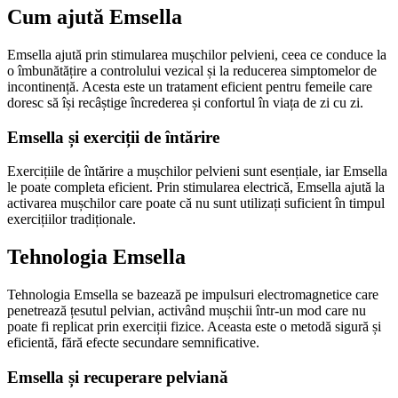
Cum ajută Emsella
Emsella ajută prin stimularea mușchilor pelvieni, ceea ce conduce la
o îmbunătățire a controlului vezical și la reducerea simptomelor de
incontinență. Acesta este un tratament eficient pentru femeile care
doresc să își recâștige încrederea și confortul în viața de zi cu zi.
Emsella și exerciții de întărire
Exercițiile de întărire a mușchilor pelvieni sunt esențiale, iar Emsella
le poate completa eficient. Prin stimularea electrică, Emsella ajută la
activarea mușchilor care poate că nu sunt utilizați suficient în timpul
exercițiilor tradiționale.
Tehnologia Emsella
Tehnologia Emsella se bazează pe impulsuri electromagnetice care
penetrează țesutul pelvian, activând mușchii într-un mod care nu
poate fi replicat prin exerciții fizice. Aceasta este o metodă sigură și
eficientă, fără efecte secundare semnificative.
Emsella și recuperare pelviană