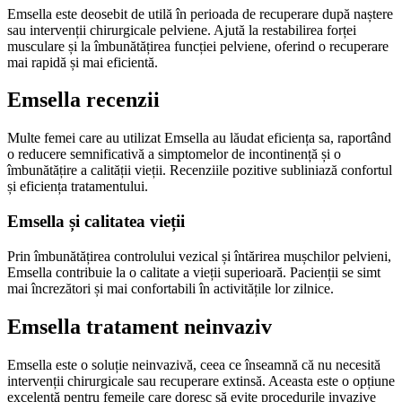
Emsella este deosebit de utilă în perioada de recuperare după naștere
sau intervenții chirurgicale pelviene. Ajută la restabilirea forței
musculare și la îmbunătățirea funcției pelviene, oferind o recuperare
mai rapidă și mai eficientă.
Emsella recenzii
Multe femei care au utilizat Emsella au lăudat eficiența sa, raportând
o reducere semnificativă a simptomelor de incontinență și o
îmbunătățire a calității vieții. Recenziile pozitive subliniază confortul
și eficiența tratamentului.
Emsella și calitatea vieții
Prin îmbunătățirea controlului vezical și întărirea mușchilor pelvieni,
Emsella contribuie la o calitate a vieții superioară. Pacienții se simt
mai încrezători și mai confortabili în activitățile lor zilnice.
Emsella tratament neinvaziv
Emsella este o soluție neinvazivă, ceea ce înseamnă că nu necesită
intervenții chirurgicale sau recuperare extinsă. Aceasta este o opțiune
excelentă pentru femeile care doresc să evite procedurile invazive