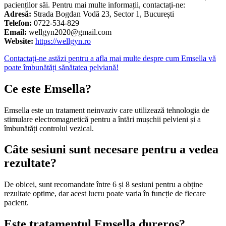
pacienților săi. Pentru mai multe informații, contactați-ne:
Adresă:
Strada Bogdan Vodă 23, Sector 1, București
Telefon:
0722-534-829
Email:
wellgyn2020@gmail.com
Website:
https://wellgyn.ro
Contactați-ne astăzi pentru a afla mai multe despre cum Emsella vă
poate îmbunătăți sănătatea pelviană!
Ce este Emsella?
Emsella este un tratament neinvaziv care utilizează tehnologia de
stimulare electromagnetică pentru a întări mușchii pelvieni și a
îmbunătăți controlul vezical.
Câte sesiuni sunt necesare pentru a vedea
rezultate?
De obicei, sunt recomandate între 6 și 8 sesiuni pentru a obține
rezultate optime, dar acest lucru poate varia în funcție de fiecare
pacient.
Este tratamentul Emsella dureros?