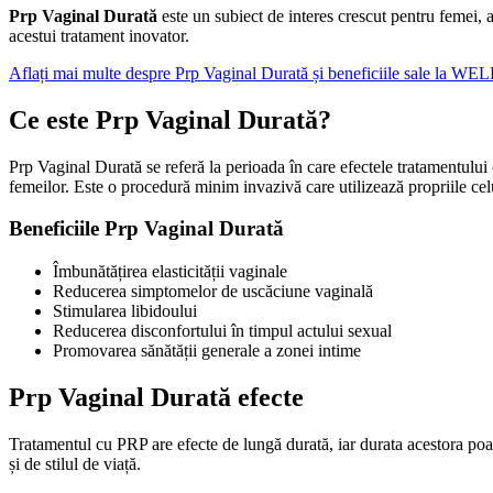
Prp Vaginal Durată
este un subiect de interes crescut pentru femei,
acestui tratament inovator.
Aflați mai multe despre Prp Vaginal Durată și beneficiile sale la 
Ce este
Prp Vaginal Durată
?
Prp Vaginal Durată se referă la perioada în care efectele tratamentului
femeilor. Este o procedură minim invazivă care utilizează propriile celu
Beneficiile
Prp Vaginal Durată
Îmbunătățirea elasticității vaginale
Reducerea simptomelor de uscăciune vaginală
Stimularea libidoului
Reducerea disconfortului în timpul actului sexual
Promovarea sănătății generale a zonei intime
Prp Vaginal Durată
efecte
Tratamentul cu PRP are efecte de lungă durată, iar durata acestora poat
și de stilul de viață.