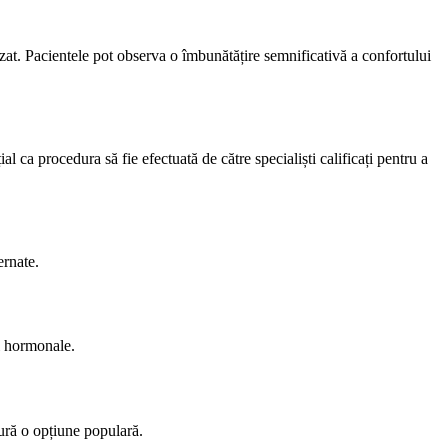
at. Pacientele pot observa o îmbunătățire semnificativă a confortului
 ca procedura să fie efectuată de către specialiști calificați pentru a
ernate.
i hormonale.
dură o opțiune populară.