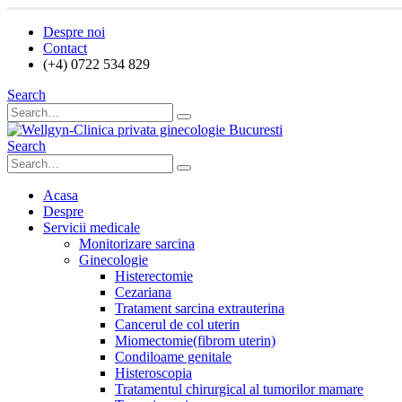
Despre noi
Contact
(+4) 0722 534 829
Search
Search
Acasa
Despre
Servicii medicale
Monitorizare sarcina
Ginecologie
Histerectomie
Cezariana
Tratament sarcina extrauterina
Cancerul de col uterin
Miomectomie(fibrom uterin)
Condiloame genitale
Histeroscopia
Tratamentul chirurgical al tumorilor mamare