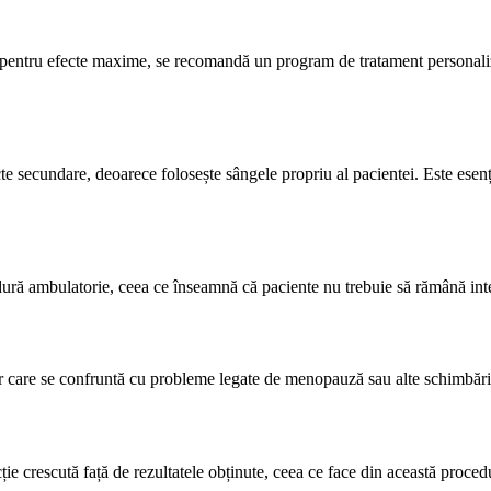
r pentru efecte maxime, se recomandă un program de tratament personaliz
secundare, deoarece folosește sângele propriu al pacientei. Este esențial
ură ambulatorie, ceea ce înseamnă că paciente nu trebuie să rămână int
lor care se confruntă cu probleme legate de menopauză sau alte schimbăr
ție crescută față de rezultatele obținute, ceea ce face din această proce