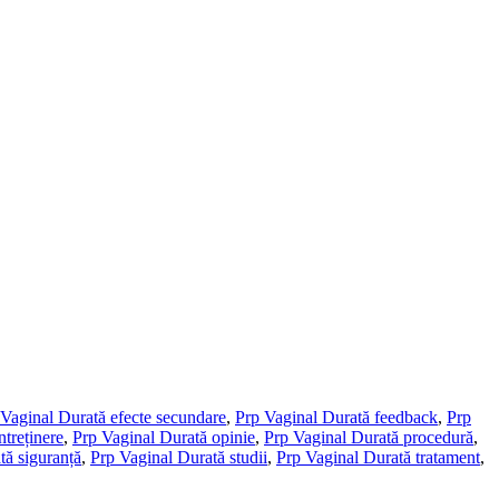
 Vaginal Durată efecte secundare
,
Prp Vaginal Durată feedback
,
Prp
ntreținere
,
Prp Vaginal Durată opinie
,
Prp Vaginal Durată procedură
,
tă siguranță
,
Prp Vaginal Durată studii
,
Prp Vaginal Durată tratament
,