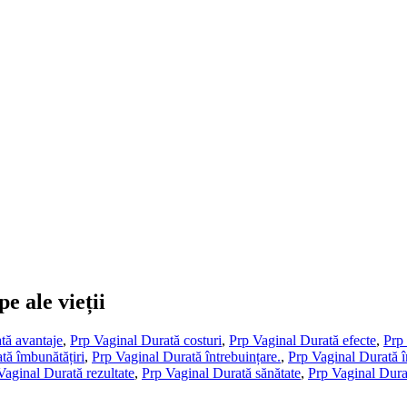
e ale vieții
tă avantaje
,
Prp Vaginal Durată costuri
,
Prp Vaginal Durată efecte
,
Prp
tă îmbunătățiri
,
Prp Vaginal Durată întrebuințare.
,
Prp Vaginal Durată î
Vaginal Durată rezultate
,
Prp Vaginal Durată sănătate
,
Prp Vaginal Dura