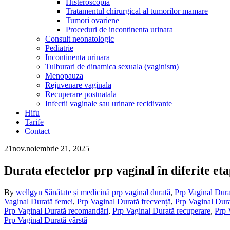
Histeroscopia
Tratamentul chirurgical al tumorilor mamare
Tumori ovariene
Proceduri de incontinenta urinara
Consult neonatologic
Pediatrie
Incontinenta urinara
Tulburari de dinamica sexuala (vaginism)
Menopauza
Rejuvenare vaginala
Recuperare postnatala
Infectii vaginale sau urinare recidivante
Hifu
Tarife
Contact
21
nov.
noiembrie 21, 2025
Durata efectelor prp vaginal în diferite etap
By
wellgyn
Sănătate și medicină
prp vaginal durată
,
Prp Vaginal Dura
Vaginal Durată femei
,
Prp Vaginal Durată frecvență
,
Prp Vaginal Dura
Prp Vaginal Durată recomandări
,
Prp Vaginal Durată recuperare
,
Prp 
Prp Vaginal Durată vârstă