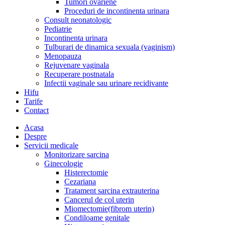
Tumori ovariene
Proceduri de incontinenta urinara
Consult neonatologic
Pediatrie
Incontinenta urinara
Tulburari de dinamica sexuala (vaginism)
Menopauza
Rejuvenare vaginala
Recuperare postnatala
Infectii vaginale sau urinare recidivante
Hifu
Tarife
Contact
Acasa
Despre
Servicii medicale
Monitorizare sarcina
Ginecologie
Histerectomie
Cezariana
Tratament sarcina extrauterina
Cancerul de col uterin
Miomectomie(fibrom uterin)
Condiloame genitale