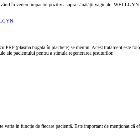
 având în vedere impactul pozitiv asupra sănătății vaginale. WELLGYN of
WELLGYN.
 cu PRP (plasma bogată în plachete) se mențin. Acest tratament este folos
le ale pacientului pentru a stimula regenerarea țesuturilor.
e varia în funcție de fiecare pacientă. Este important de menționat că efe