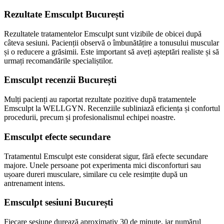
Rezultate Emsculpt București
Rezultatele tratamentelor Emsculpt sunt vizibile de obicei după
câteva sesiuni. Pacienții observă o îmbunătățire a tonusului muscular
și o reducere a grăsimii. Este important să aveți așteptări realiste și să
urmați recomandările specialiștilor.
Emsculpt recenzii București
Mulți pacienți au raportat rezultate pozitive după tratamentele
Emsculpt la WELLGYN. Recenziile subliniază eficiența și confortul
procedurii, precum și profesionalismul echipei noastre.
Emsculpt efecte secundare
Tratamentul Emsculpt este considerat sigur, fără efecte secundare
majore. Unele persoane pot experimenta mici disconforturi sau
ușoare dureri musculare, similare cu cele resimțite după un
antrenament intens.
Emsculpt sesiuni București
Fiecare sesiune durează aproximativ 30 de minute, iar numărul