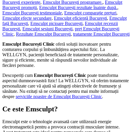
București experiențe
,
Emsculpt București programare.
,
Emsculpt
București promoții
,
Emsculpt București rezultate înainte după.
,
Emsculpt București testimoniale
,
Emsculpt comparație prețuri
,
Emsculpt efecte secundare
,
Emsculpt eficiență București
,
Emsculpt
față București
,
Emsculpt picioare București
,
Emsculpt recenzii
București
,
Emsculpt sesiuni București
,
preț Emsculpt București
Clinic
,
Rezultate Emsculpt București
,
tratamente Emsculpt București
Emsculpt București Clinic
oferă soluții inovatoare pentru
conturarea corpului și îmbunătățirea aspectului fizic. La
WELLGYN, pacienții beneficiază de tratamente personalizate,
sigure și eficiente, menite să răspundă nevoilor individuale ale
fiecărei persoane.
Descoperiți cum
Emsculpt București Clinic
poate transforma
aspectul dumneavoastră fizic! La WELLGYN, vă oferim tratamente
personalizate care vă ajută să atingeți obiectivele de frumusețe și
sănătate. Nu ezitați să ne contactați pentru mai multe informații
despre
serviciile noastre de Emsculpt București Clinic
.
Ce este Emsculpt?
Emsculpt este o tehnologie avansată care utilizează energie
electromagnetică pentru a provoca contracții musculare intense.