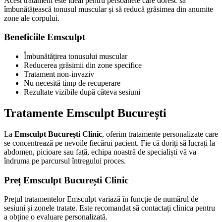
Acest tratament este ideal pentru persoanele care doresc să
îmbunătățească tonusul muscular și să reducă grăsimea din anumite
zone ale corpului.
Beneficiile Emsculpt
Îmbunătățirea tonusului muscular
Reducerea grăsimii din zone specifice
Tratament non-invaziv
Nu necesită timp de recuperare
Rezultate vizibile după câteva sesiuni
Tratamente Emsculpt București
La
Emsculpt București Clinic
, oferim tratamente personalizate care
se concentrează pe nevoile fiecărui pacient. Fie că doriți să lucrați la
abdomen, picioare sau față, echipa noastră de specialiști vă va
îndruma pe parcursul întregului proces.
Preț Emsculpt București Clinic
Prețul tratamentelor Emsculpt variază în funcție de numărul de
sesiuni și zonele tratate. Este recomandat să contactați clinica pentru
a obține o evaluare personalizată.