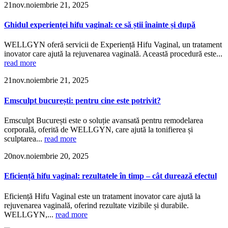
21
nov.
noiembrie 21, 2025
Ghidul experienței hifu vaginal: ce să știi înainte și după
WELLGYN oferă servicii de Experiență Hifu Vaginal, un tratament
inovator care ajută la rejuvenarea vaginală. Această procedură este...
read more
21
nov.
noiembrie 21, 2025
Emsculpt bucurești: pentru cine este potrivit?
Emsculpt București este o soluție avansată pentru remodelarea
corporală, oferită de WELLGYN, care ajută la tonifierea și
sculptarea...
read more
20
nov.
noiembrie 20, 2025
Eficiență hifu vaginal: rezultatele în timp – cât durează efectul
Eficiență Hifu Vaginal este un tratament inovator care ajută la
rejuvenarea vaginală, oferind rezultate vizibile și durabile.
WELLGYN,...
read more