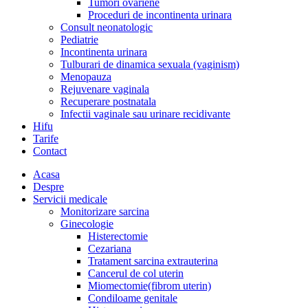
Tumori ovariene
Proceduri de incontinenta urinara
Consult neonatologic
Pediatrie
Incontinenta urinara
Tulburari de dinamica sexuala (vaginism)
Menopauza
Rejuvenare vaginala
Recuperare postnatala
Infectii vaginale sau urinare recidivante
Hifu
Tarife
Contact
Acasa
Despre
Servicii medicale
Monitorizare sarcina
Ginecologie
Histerectomie
Cezariana
Tratament sarcina extrauterina
Cancerul de col uterin
Miomectomie(fibrom uterin)
Condiloame genitale