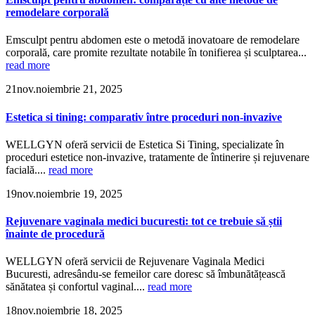
remodelare corporală
Emsculpt pentru abdomen este o metodă inovatoare de remodelare
corporală, care promite rezultate notabile în tonifierea și sculptarea...
read more
21
nov.
noiembrie 21, 2025
Estetica si tining: comparativ între proceduri non-invazive
WELLGYN oferă servicii de Estetica Si Tining, specializate în
proceduri estetice non-invazive, tratamente de întinerire și rejuvenare
facială....
read more
19
nov.
noiembrie 19, 2025
Rejuvenare vaginala medici bucuresti: tot ce trebuie să știi
înainte de procedură
WELLGYN oferă servicii de Rejuvenare Vaginala Medici
Bucuresti, adresându-se femeilor care doresc să îmbunătățească
sănătatea și confortul vaginal....
read more
18
nov.
noiembrie 18, 2025