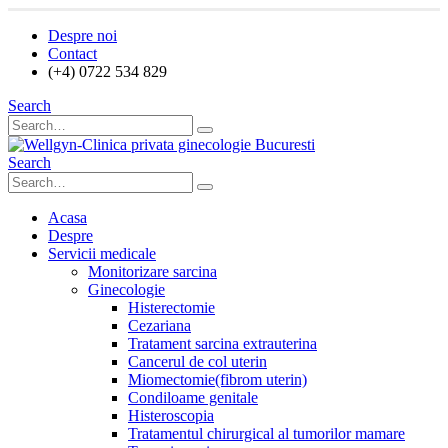
Despre noi
Contact
(+4) 0722 534 829
Search
Search
Acasa
Despre
Servicii medicale
Monitorizare sarcina
Ginecologie
Histerectomie
Cezariana
Tratament sarcina extrauterina
Cancerul de col uterin
Miomectomie(fibrom uterin)
Condiloame genitale
Histeroscopia
Tratamentul chirurgical al tumorilor mamare