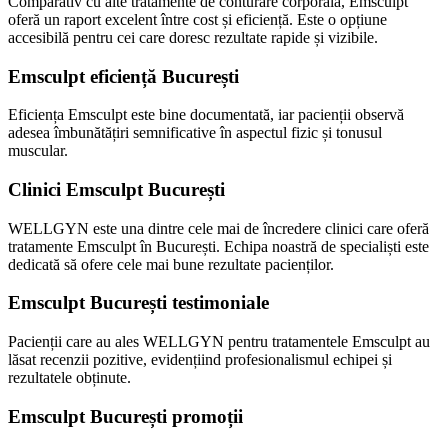
Comparativ cu alte tratamente de conturare corporală, Emsculpt
oferă un raport excelent între cost și eficiență. Este o opțiune
accesibilă pentru cei care doresc rezultate rapide și vizibile.
Emsculpt eficiență București
Eficiența Emsculpt este bine documentată, iar pacienții observă
adesea îmbunătățiri semnificative în aspectul fizic și tonusul
muscular.
Clinici Emsculpt București
WELLGYN este una dintre cele mai de încredere clinici care oferă
tratamente Emsculpt în București. Echipa noastră de specialiști este
dedicată să ofere cele mai bune rezultate pacienților.
Emsculpt București testimoniale
Pacienții care au ales WELLGYN pentru tratamentele Emsculpt au
lăsat recenzii pozitive, evidențiind profesionalismul echipei și
rezultatele obținute.
Emsculpt București promoții