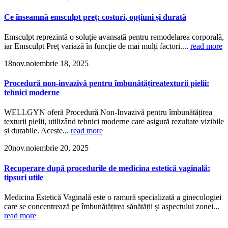
Ce înseamnă emsculpt preț: costuri, opțiuni și durată
Emsculpt reprezintă o soluție avansată pentru remodelarea corporală,
iar Emsculpt Preț variază în funcție de mai mulți factori....
read more
18
nov.
noiembrie 18, 2025
Procedură non-invazivă pentru îmbunătățireatexturii pielii:
tehnici moderne
WELLGYN oferă Procedură Non-Invazivă pentru îmbunătățirea
texturii pielii, utilizând tehnici moderne care asigură rezultate vizibile
și durabile. Aceste...
read more
20
nov.
noiembrie 20, 2025
Recuperare după procedurile de medicina estetică vaginală:
tipsuri utile
Medicina Estetică Vaginală este o ramură specializată a ginecologiei
care se concentrează pe îmbunătățirea sănătății și aspectului zonei...
read more