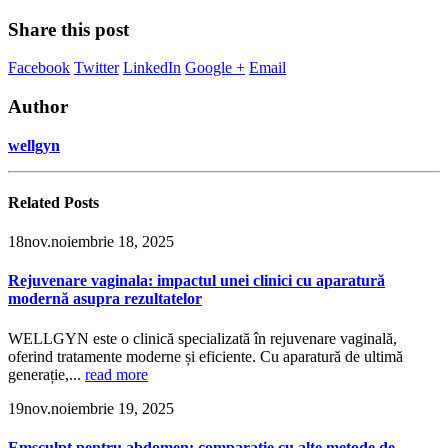
Share this post
Facebook
Twitter
LinkedIn
Google +
Email
Author
wellgyn
Related
Posts
18
nov.
noiembrie 18, 2025
Rejuvenare vaginala: impactul unei clinici cu aparatură
modernă asupra rezultatelor
WELLGYN este o clinică specializată în rejuvenare vaginală,
oferind tratamente moderne și eficiente. Cu aparatură de ultimă
generație,...
read more
19
nov.
noiembrie 19, 2025
Emsculpt pentru abdomen: comparație cu alte metode de