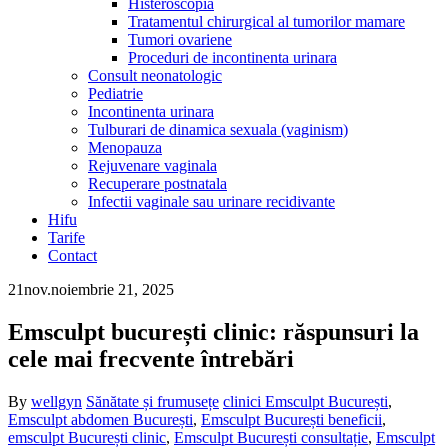
Histeroscopia
Tratamentul chirurgical al tumorilor mamare
Tumori ovariene
Proceduri de incontinenta urinara
Consult neonatologic
Pediatrie
Incontinenta urinara
Tulburari de dinamica sexuala (vaginism)
Menopauza
Rejuvenare vaginala
Recuperare postnatala
Infectii vaginale sau urinare recidivante
Hifu
Tarife
Contact
21
nov.
noiembrie 21, 2025
Emsculpt bucurești clinic: răspunsuri la
cele mai frecvente întrebări
By
wellgyn
Sănătate și frumusețe
clinici Emsculpt București
,
Emsculpt abdomen București
,
Emsculpt București beneficii
,
emsculpt București clinic
,
Emsculpt București consultație
,
Emsculpt