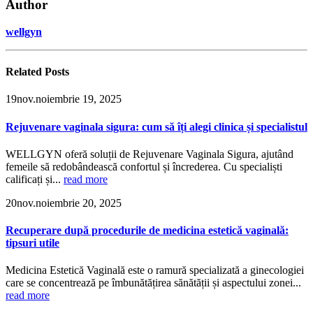
Author
wellgyn
Related
Posts
19
nov.
noiembrie 19, 2025
Rejuvenare vaginala sigura: cum să îți alegi clinica și specialistul
WELLGYN oferă soluții de Rejuvenare Vaginala Sigura, ajutând
femeile să redobândească confortul și încrederea. Cu specialiști
calificați și...
read more
20
nov.
noiembrie 20, 2025
Recuperare după procedurile de medicina estetică vaginală:
tipsuri utile
Medicina Estetică Vaginală este o ramură specializată a ginecologiei
care se concentrează pe îmbunătățirea sănătății și aspectului zonei...
read more