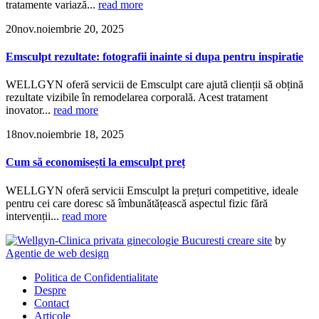
tratamente variază...
read more
20
nov.
noiembrie 20, 2025
Emsculpt rezultate: fotografii inainte si dupa pentru inspiratie
WELLGYN oferă servicii de Emsculpt care ajută clienții să obțină
rezultate vizibile în remodelarea corporală. Acest tratament
inovator...
read more
18
nov.
noiembrie 18, 2025
Cum să economisești la emsculpt preț
WELLGYN oferă servicii Emsculpt la prețuri competitive, ideale
pentru cei care doresc să îmbunătățească aspectul fizic fără
intervenții...
read more
creare site
by
Agentie de web design
Politica de Confidentialitate
Despre
Contact
Articole