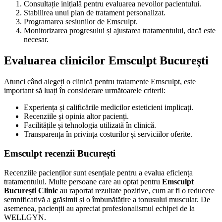
Consultație inițială pentru evaluarea nevoilor pacientului.
Stabilirea unui plan de tratament personalizat.
Programarea sesiunilor de Emsculpt.
Monitorizarea progresului și ajustarea tratamentului, dacă este
necesar.
Evaluarea clinicilor Emsculpt București
Atunci când alegeți o clinică pentru tratamente Emsculpt, este
important să luați în considerare următoarele criterii:
Experiența și calificările medicilor esteticieni implicați.
Recenziile și opinia altor pacienți.
Facilitățile și tehnologia utilizată în clinică.
Transparența în privința costurilor și serviciilor oferite.
Emsculpt recenzii București
Recenziile pacienților sunt esențiale pentru a evalua eficiența
tratamentului. Multe persoane care au optat pentru
Emsculpt
București Clinic
au raportat rezultate pozitive, cum ar fi o reducere
semnificativă a grăsimii și o îmbunătățire a tonusului muscular. De
asemenea, pacienții au apreciat profesionalismul echipei de la
WELLGYN.