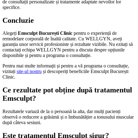
de consultații personalizate și tratamente adaptate nevoilor lor
specifice.
Concluzie
Alegeți
Emsculpt București Clinic
pentru o experiență de
remodelare corporală de înaltă calitate. Cu WELLGYN, aveți
garanția unor servicii profesioniste și rezultate vizibile. Nu ezitați să
contactați echipa WELLGYN pentru a discuta despre opțiunile
disponibile și pentru a programa o consultație.
Pentru mai multe informații și pentru a vă programa o consultație,
vizitați
site-ul nostru
și descoperiți beneficiile Emsculpt București
Clinic.
Ce rezultate pot obține după tratamentul
Emsculpt?
Rezultatele variază de la o persoană la alta, dar mulți pacienți
observă o reducere a grăsimii și o îmbunătățire a tonusului muscular
după câteva sesiuni.
Este tratamentul Emsculpt sigur?