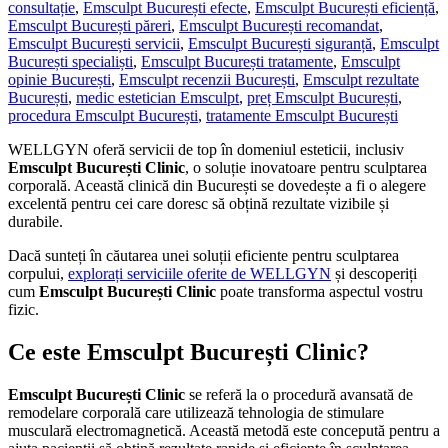
consultație
,
Emsculpt București efecte
,
Emsculpt București eficiență
,
Emsculpt București păreri
,
Emsculpt București recomandat
,
Emsculpt București servicii
,
Emsculpt București siguranță
,
Emsculpt
București specialiști
,
Emsculpt București tratamente
,
Emsculpt
opinie București
,
Emsculpt recenzii București
,
Emsculpt rezultate
București
,
medic estetician Emsculpt
,
preț Emsculpt București
,
procedura Emsculpt București
,
tratamente Emsculpt București
WELLGYN oferă servicii de top în domeniul esteticii, inclusiv
Emsculpt București Clinic
, o soluție inovatoare pentru sculptarea
corporală. Această clinică din București se dovedește a fi o alegere
excelentă pentru cei care doresc să obțină rezultate vizibile și
durabile.
Dacă sunteți în căutarea unei soluții eficiente pentru sculptarea
corpului,
explorați serviciile oferite de WELLGYN
și descoperiți
cum
Emsculpt București Clinic
poate transforma aspectul vostru
fizic.
Ce este Emsculpt București Clinic?
Emsculpt București Clinic
se referă la o procedură avansată de
remodelare corporală care utilizează tehnologia de stimulare
musculară electromagnetică. Această metodă este concepută pentru a