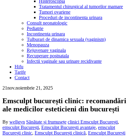
Histeroscopia
Tratamentul chirurgical al tumorilor mamare
Tumori ovariene
Proceduri de incontinenta urinara
Consult neonatologic
Pediatrie
Incontinenta urinara
Tulburari de dinamica sexuala (vaginism)
Menopauza
Rejuvenare vaginala
Recuperare postnatala
Infectii vaginale sau urinare recidivante
Hifu
Tarife
Contact
21
nov.
noiembrie 21, 2025
Emsculpt bucurești clinic: recomandări
ale medicilor esteticieni din bucurești
By
wellgyn
Sănătate și frumusețe
clinici Emsculpt București
,
emsculpt București
,
Emsculpt București avantaje
,
emsculpt
București clinic
,
Emsculpt București clinică
,
Emsculpt București