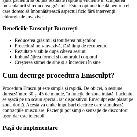
ajuta pacienții să obțină rezultate rapide și eficiente în sculptarea
musculaturii și reducerea grăsimii. Este o opțiune ideală pentru cei
care doresc să îmbunătățească aspectul fizic fără intervenții
chirurgicale invazive.
Beneficiile Emsculpt București
Reducerea grăsimii și tonifierea mușchilor
Procedură non-invazivă, fără timp de recuperare
Rezultate vizibile după câteva sesiuni
Îmbunătățirea formei și conturului corporal
Creșterea stimei de sine și a încrederii în sine
Cum decurge procedura Emsculpt?
Procedura Emsculpt este simplă și rapidă. De obicei, o sesiune
durează între 30 și 45 de minute, în funcție de zona tratată. Pacientul
se așază pe un scaun special, iar dispozitivul Emsculpt este plasat pe
zona dorită. Acesta va emite impulsuri electrice care stimulează
contracțiile musculare. Pacienții pot simți o senzație de disconfort
ușor, dar este tolerabil.
Pașii de implementare