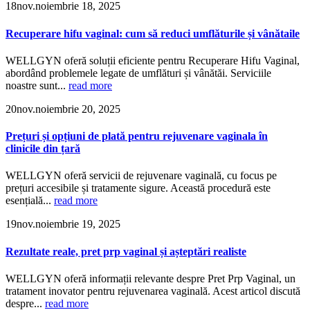
18
nov.
noiembrie 18, 2025
Recuperare hifu vaginal: cum să reduci umflăturile și vânătaile
WELLGYN oferă soluții eficiente pentru Recuperare Hifu Vaginal,
abordând problemele legate de umflături și vânătăi. Serviciile
noastre sunt...
read more
20
nov.
noiembrie 20, 2025
Prețuri și opțiuni de plată pentru rejuvenare vaginala în
clinicile din țară
WELLGYN oferă servicii de rejuvenare vaginală, cu focus pe
prețuri accesibile și tratamente sigure. Această procedură este
esențială...
read more
19
nov.
noiembrie 19, 2025
Rezultate reale, pret prp vaginal și așteptări realiste
WELLGYN oferă informații relevante despre Pret Prp Vaginal, un
tratament inovator pentru rejuvenarea vaginală. Acest articol discută
despre...
read more