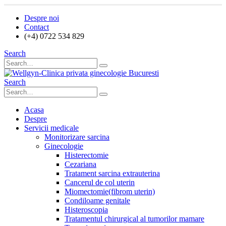
Despre noi
Contact
(+4) 0722 534 829
Search
Search
Acasa
Despre
Servicii medicale
Monitorizare sarcina
Ginecologie
Histerectomie
Cezariana
Tratament sarcina extrauterina
Cancerul de col uterin
Miomectomie(fibrom uterin)
Condiloame genitale
Histeroscopia
Tratamentul chirurgical al tumorilor mamare