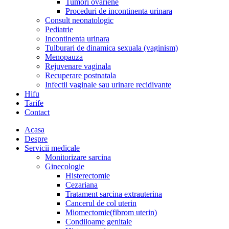
Tumori ovariene
Proceduri de incontinenta urinara
Consult neonatologic
Pediatrie
Incontinenta urinara
Tulburari de dinamica sexuala (vaginism)
Menopauza
Rejuvenare vaginala
Recuperare postnatala
Infectii vaginale sau urinare recidivante
Hifu
Tarife
Contact
Acasa
Despre
Servicii medicale
Monitorizare sarcina
Ginecologie
Histerectomie
Cezariana
Tratament sarcina extrauterina
Cancerul de col uterin
Miomectomie(fibrom uterin)
Condiloame genitale