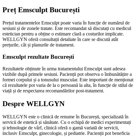
Preț Emsculpt București
Prețul tratamentelor Emsculpt poate varia în funcție de numărul de
sesiuni și de zonele tratate. Este recomandat să discutați cu medicul
estetician pentru a obține o estimare clară a costurilor implicate.
WELLGYN oferă consultații detaliate în care se discută atât
prețurile, cât și planurile de tratament.
Emsculpt rezultate București
Rezultatele obținute în urma tratamentului Emsculpt sunt adesea
vizibile după primele sesiuni. Pacienții pot observa o îmbunătățire a
formei corpului și a tonusului muscular. Este important de menționat
că rezultatele pot varia de la o persoană la alta, în funcție de stilul de
viață și de respectarea recomandărilor post-tratament.
Despre WELLGYN
WELLGYN este o clinică de renume în București, specializată în
servicii de estetică și sănătate. Cu o echipă de medici experimentați
și tehnologie de vârf, clinică oferă o gamă variată de servicii,
inclusiv Emsculpt, ginecologie, și pediatrie. Pacienții pot beneficia