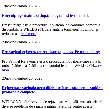
18
nov.
noiembrie 18, 2025
Emsculptage înainte și după: fotografii și testimoniale
Emsculptage este o procedură inovatoare de conturare corporală
disponibilă la WELLGYN, care ajută la tonifierea mușchilor și
reducerea...
read more
20
nov.
noiembrie 20, 2025
Prp vaginal rejuvenare: rezultate rapide vs. Pe termen lung
Prp Vaginal Rejuvenare este o procedură inovatoare care ajută la
îmbunătățirea sănătății și a confortului feminin. WELLGYN...
read
more
20
nov.
noiembrie 20, 2025
Rejuvenare vaginala pret: diferențe între tratamente rapide și
protocoale complete
WELLGYN oferă servicii de rejuvenare vaginală, care abordează
diverse probleme de sănătate intimă. Prețurile pentru aceste