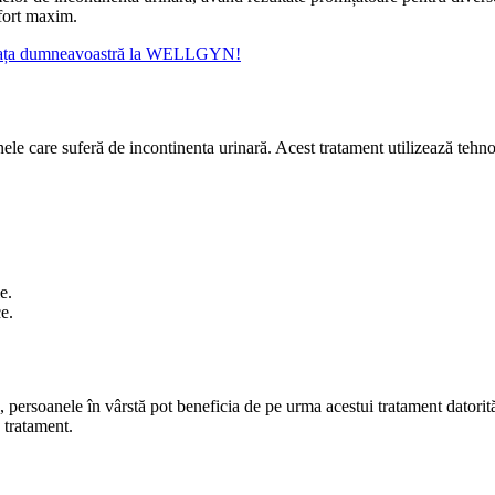
nfort maxim.
i viața dumneavoastră la WELLGYN!
ele care suferă de incontinenta urinară. Acest tratament utilizează tehn
e.
ce.
 persoanele în vârstă pot beneficia de pe urma acestui tratament datorită 
 tratament.