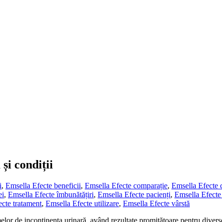
 și condiții
i
,
Emsella Efecte beneficii
,
Emsella Efecte comparație
,
Emsella Efecte c
ei
,
Emsella Efecte îmbunătățiri
,
Emsella Efecte pacienți
,
Emsella Efecte 
cte tratament
,
Emsella Efecte utilizare
,
Emsella Efecte vârstă
melor de incontinenta urinară, având rezultate promițătoare pentru diver