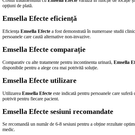
Costul tratamentului cu
Emsella Efecte
variază în funcție de locație 
opțiuni de plată.
Emsella Efecte eficiență
Eficiența
Emsella Efecte
a fost demonstrată în numeroase studii clinic
persoanele care caută alternative non-invazive.
Emsella Efecte comparație
Comparativ cu alte tratamente pentru incontinenta urinară,
Emsella Ef
disponibile pentru a alege cea mai potrivită soluție.
Emsella Efecte utilizare
Utilizarea
Emsella Efecte
este indicată pentru persoanele care suferă d
potrivit pentru fiecare pacient.
Emsella Efecte sesiuni recomandate
Se recomandă un număr de 6-8 sesiuni pentru a obține rezultate opti
medic.