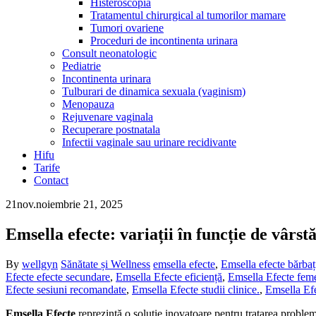
Histeroscopia
Tratamentul chirurgical al tumorilor mamare
Tumori ovariene
Proceduri de incontinenta urinara
Consult neonatologic
Pediatrie
Incontinenta urinara
Tulburari de dinamica sexuala (vaginism)
Menopauza
Rejuvenare vaginala
Recuperare postnatala
Infectii vaginale sau urinare recidivante
Hifu
Tarife
Contact
21
nov.
noiembrie 21, 2025
Emsella efecte: variații în funcție de vârstă
By
wellgyn
Sănătate și Wellness
emsella efecte
,
Emsella efecte bărbaț
Efecte efecte secundare
,
Emsella Efecte eficiență
,
Emsella Efecte fem
Efecte sesiuni recomandate
,
Emsella Efecte studii clinice.
,
Emsella Efe
Emsella Efecte
reprezintă o soluție inovatoare pentru tratarea proble