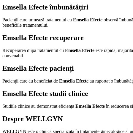
Emsella Efecte îmbunătățiri
Pacienții care urmează tratamentul cu
Emsella Efecte
observă îmbunătă
beneficiile tratamentului.
Emsella Efecte recuperare
Recuperarea după tratamentul cu
Emsella Efecte
este rapidă, majorita
convenabil.
Emsella Efecte pacienți
Pacienții care au beneficiat de
Emsella Efecte
au raportat o îmbunătăți
Emsella Efecte studii clinice
Studiile clinice au demonstrat eficiența
Emsella Efecte
în reducerea si
Despre WELLGYN
WELLGYN este o clinică specializată în tratamente ginecologice și urolo