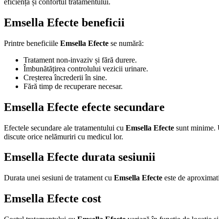
eficiența și confortul tratamentului.
Emsella Efecte beneficii
Printre beneficiile
Emsella Efecte
se numără:
Tratament non-invaziv și fără durere.
Îmbunătățirea controlului vezicii urinare.
Creșterea încrederii în sine.
Fără timp de recuperare necesar.
Emsella Efecte efecte secundare
Efectele secundare ale tratamentului cu
Emsella Efecte
sunt minime. U
discute orice nelămuriri cu medicul lor.
Emsella Efecte durata sesiunii
Durata unei sesiuni de tratament cu
Emsella Efecte
este de aproximati
Emsella Efecte cost