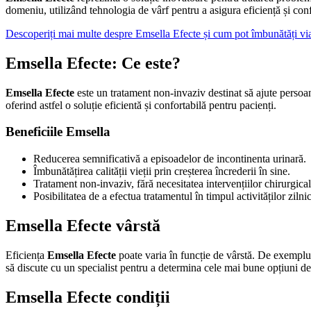
domeniu, utilizând tehnologia de vârf pentru a asigura eficiență și co
Descoperiți mai multe despre Emsella Efecte și cum pot îmbunătăț
Emsella Efecte: Ce este?
Emsella Efecte
este un tratament non-invaziv destinat să ajute persoan
oferind astfel o soluție eficientă și confortabilă pentru pacienți.
Beneficiile Emsella
Reducerea semnificativă a episoadelor de incontinenta urinară.
Îmbunătățirea calității vieții prin creșterea încrederii în sine.
Tratament non-invaziv, fără necesitatea intervențiilor chirurgical
Posibilitatea de a efectua tratamentul în timpul activităților zilni
Emsella Efecte vârstă
Eficiența
Emsella Efecte
poate varia în funcție de vârstă. De exemplu,
să discute cu un specialist pentru a determina cele mai bune opțiuni de
Emsella Efecte condiții