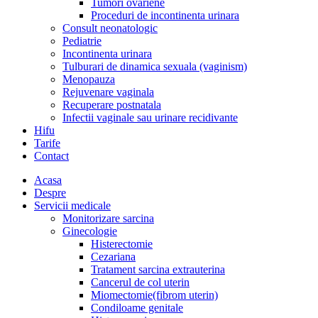
Tumori ovariene
Proceduri de incontinenta urinara
Consult neonatologic
Pediatrie
Incontinenta urinara
Tulburari de dinamica sexuala (vaginism)
Menopauza
Rejuvenare vaginala
Recuperare postnatala
Infectii vaginale sau urinare recidivante
Hifu
Tarife
Contact
Acasa
Despre
Servicii medicale
Monitorizare sarcina
Ginecologie
Histerectomie
Cezariana
Tratament sarcina extrauterina
Cancerul de col uterin
Miomectomie(fibrom uterin)
Condiloame genitale