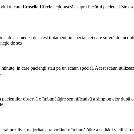
odul în care
Emsella Efecte
acționează asupra fiecărui pacient. Este esen
icia de asemenea de acest tratament, în special cei care suferă de incont
ncție de sex.
minute, în care pacienții stau pe un scaun special. Acest scaun utilizea
.
a pacienților observă o îmbunătățire semnificativă a simptomelor după câte
te.
eral pozitive, majoritatea raportând o îmbunătățire a calității vieții și 