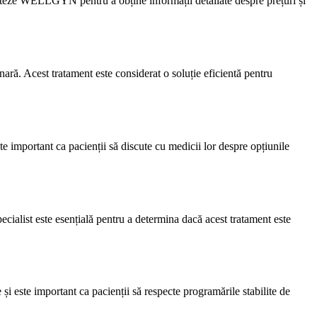
acteze WELLGYN pentru a obține informații detaliate despre prețuri și
ară. Acest tratament este considerat o soluție eficientă pentru
e important ca pacienții să discute cu medicii lor despre opțiunile
pecialist este esențială pentru a determina dacă acest tratament este
i este important ca pacienții să respecte programările stabilite de