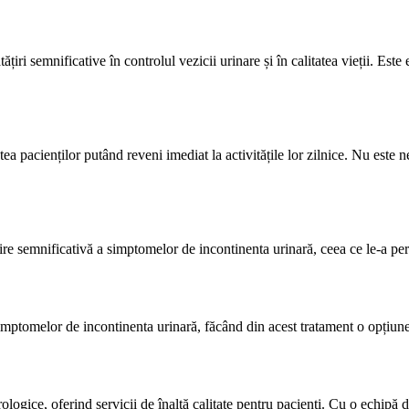
țiri semnificative în controlul vezicii urinare și în calitatea vieții. E
tea pacienților putând reveni imediat la activitățile lor zilnice. Nu este
re semnificativă a simptomelor de incontinenta urinară, ceea ce le-a permi
mptomelor de incontinenta urinară, făcând din acest tratament o opțiune 
gice, oferind servicii de înaltă calitate pentru pacienți. Cu o echipă d