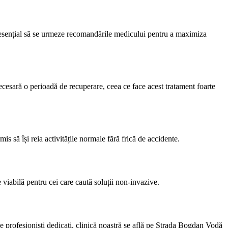
ste esențial să se urmeze recomandările medicului pentru a maximiza
 necesară o perioadă de recuperare, ceea ce face acest tratament foarte
s să își reia activitățile normale fără frică de accidente.
viabilă pentru cei care caută soluții non-invazive.
e profesioniști dedicați, clinică noastră se află pe Strada Bogdan Vodă