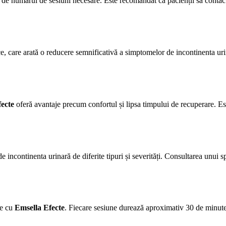
și de numărul de sesiuni necesare. Este recomandat ca pacienții să cont
e, care arată o reducere semnificativă a simptomelor de incontinenta urin
ecte
oferă avantaje precum confortul și lipsa timpului de recuperare. Est
e incontinenta urinară de diferite tipuri și severități. Consultarea unui s
me cu
Emsella Efecte
. Fiecare sesiune durează aproximativ 30 de minute ș