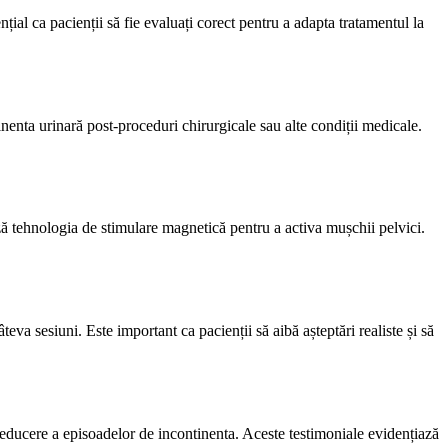
țial ca pacienții să fie evaluați corect pentru a adapta tratamentul la
inenta urinară post-proceduri chirurgicale sau alte condiții medicale.
ză tehnologia de stimulare magnetică pentru a activa mușchii pelvici.
va sesiuni. Este important ca pacienții să aibă așteptări realiste și să
o reducere a episoadelor de incontinenta. Aceste testimoniale evidențiază