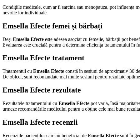
Condițiile medicale, cum ar fi sarcina sau menopauza, pot influența m
nevoile lor individuale.
Emsella Efecte femei și bărbați
Deși
Emsella Efecte
este adesea asociat cu femeile, bărbații pot benef
Evaluarea este crucială pentru a determina eficiența tratamentului în fu
Emsella Efecte tratament
Tratamentul cu
Emsella Efecte
constă în sesiuni de aproximativ 30 de 
De obicei, sunt recomandate mai multe sesiuni pentru rezultate optime
Emsella Efecte rezultate
Rezultatele tratamentului cu
Emsella Efecte
pot varia, însă majoritate
urmeze recomandările medicului pentru a obține cele mai bune rezulta
Emsella Efecte recenzii
Recenziile pacienților care au beneficiat de
Emsella Efecte
sunt în gen