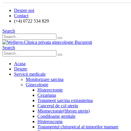
Despre noi
Contact
(+4) 0722 534 829
Search
Search
Acasa
Despre
Servicii medicale
Monitorizare sarcina
Ginecologie
Histerectomie
Cezariana
Tratament sarcina extrauterina
Cancerul de col uterin
Miomectomie(fibrom uterin)
Condiloame genitale
Histeroscopia
Tratamentul chirurgical al tumorilor mamare