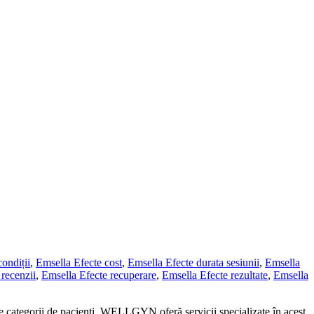
ondiții
,
Emsella Efecte cost
,
Emsella Efecte durata sesiunii
,
Emsella
recenzii
,
Emsella Efecte recuperare
,
Emsella Efecte rezultate
,
Emsella
se categorii de pacienți. WELLGYN oferă servicii specializate în acest