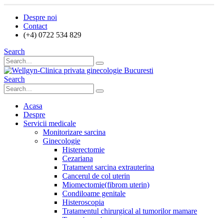
Despre noi
Contact
(+4) 0722 534 829
Search
Search
Acasa
Despre
Servicii medicale
Monitorizare sarcina
Ginecologie
Histerectomie
Cezariana
Tratament sarcina extrauterina
Cancerul de col uterin
Miomectomie(fibrom uterin)
Condiloame genitale
Histeroscopia
Tratamentul chirurgical al tumorilor mamare