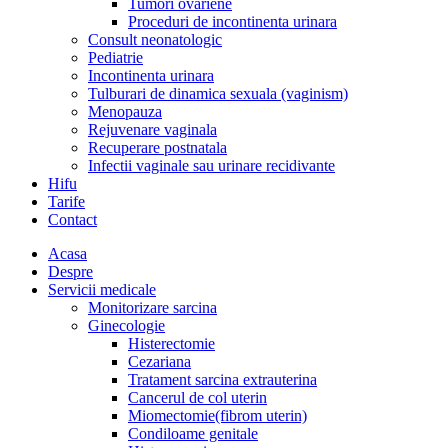
Tumori ovariene
Proceduri de incontinenta urinara
Consult neonatologic
Pediatrie
Incontinenta urinara
Tulburari de dinamica sexuala (vaginism)
Menopauza
Rejuvenare vaginala
Recuperare postnatala
Infectii vaginale sau urinare recidivante
Hifu
Tarife
Contact
Acasa
Despre
Servicii medicale
Monitorizare sarcina
Ginecologie
Histerectomie
Cezariana
Tratament sarcina extrauterina
Cancerul de col uterin
Miomectomie(fibrom uterin)
Condiloame genitale