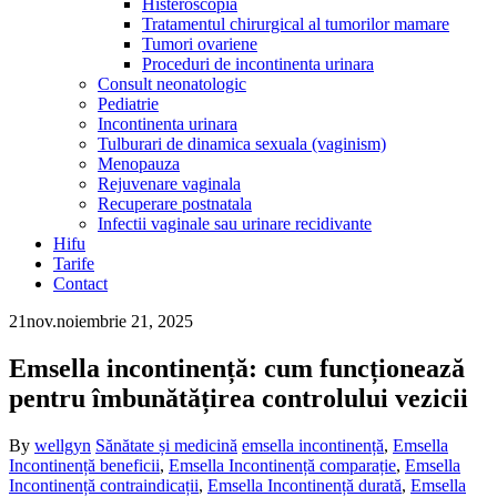
Histeroscopia
Tratamentul chirurgical al tumorilor mamare
Tumori ovariene
Proceduri de incontinenta urinara
Consult neonatologic
Pediatrie
Incontinenta urinara
Tulburari de dinamica sexuala (vaginism)
Menopauza
Rejuvenare vaginala
Recuperare postnatala
Infectii vaginale sau urinare recidivante
Hifu
Tarife
Contact
21
nov.
noiembrie 21, 2025
Emsella incontinență: cum funcționează
pentru îmbunătățirea controlului vezicii
By
wellgyn
Sănătate și medicină
emsella incontinență
,
Emsella
Incontinență beneficii
,
Emsella Incontinență comparație
,
Emsella
Incontinență contraindicații
,
Emsella Incontinență durată
,
Emsella