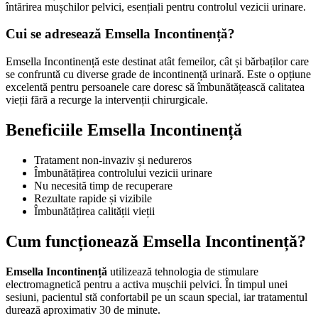
întărirea mușchilor pelvici, esențiali pentru controlul vezicii urinare.
Cui se adresează Emsella Incontinență?
Emsella Incontinență este destinat atât femeilor, cât și bărbaților care
se confruntă cu diverse grade de incontinență urinară. Este o opțiune
excelentă pentru persoanele care doresc să îmbunătățească calitatea
vieții fără a recurge la intervenții chirurgicale.
Beneficiile Emsella Incontinență
Tratament non-invaziv și nedureros
Îmbunătățirea controlului vezicii urinare
Nu necesită timp de recuperare
Rezultate rapide și vizibile
Îmbunătățirea calității vieții
Cum funcționează Emsella Incontinență?
Emsella Incontinență
utilizează tehnologia de stimulare
electromagnetică pentru a activa mușchii pelvici. În timpul unei
sesiuni, pacientul stă confortabil pe un scaun special, iar tratamentul
durează aproximativ 30 de minute.