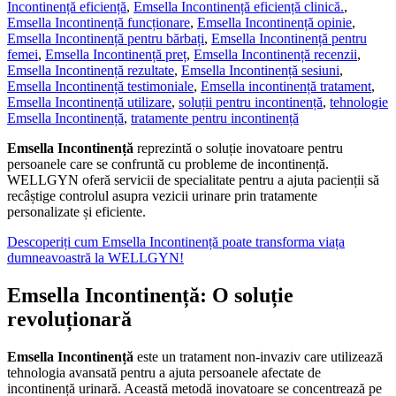
Incontinență eficiență
,
Emsella Incontinență eficiență clinică.
,
Emsella Incontinență funcționare
,
Emsella Incontinență opinie
,
Emsella Incontinență pentru bărbați
,
Emsella Incontinență pentru
femei
,
Emsella Incontinență preț
,
Emsella Incontinență recenzii
,
Emsella Incontinență rezultate
,
Emsella Incontinență sesiuni
,
Emsella Incontinență testimoniale
,
Emsella incontinență tratament
,
Emsella Incontinență utilizare
,
soluții pentru incontinență
,
tehnologie
Emsella Incontinență
,
tratamente pentru incontinență
Emsella Incontinență
reprezintă o soluție inovatoare pentru
persoanele care se confruntă cu probleme de incontinență.
WELLGYN oferă servicii de specialitate pentru a ajuta pacienții să
recâștige controlul asupra vezicii urinare prin tratamente
personalizate și eficiente.
Descoperiți cum Emsella Incontinență poate transforma viața
dumneavoastră la WELLGYN!
Emsella Incontinență: O soluție
revoluționară
Emsella Incontinență
este un tratament non-invaziv care utilizează
tehnologia avansată pentru a ajuta persoanele afectate de
incontinență urinară. Această metodă inovatoare se concentrează pe