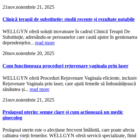
21
nov.
noiembrie 21, 2025
Clinică terapii de substituție: studii recente și rezultate notabile
WELLGYN oferă soluții inovatoare în cadrul Clinică Terapii De
Substituție, adresându-se persoanelor care caută ajutor în gestionarea
dependențelor...
read more
20
nov.
noiembrie 20, 2025
Cum functioneaza proceduri rejuvenare vaginala prin laser
WELLGYN oferă Proceduri Rejuvenare Vaginala eficiente, inclusiv
Rejuvenare Vaginala prin laser, care ajută femeile să îmbunătățească
sănătatea și...
read more
21
nov.
noiembrie 21, 2025
Prolapsul uterin: semne clare și cum acționează un medic
ginecolog
Prolapsul uterin este o afecțiune frecvent întâlnită, care poate afecta
calitatea vieții femeilor. WELLGYN oferă servicii specializate, fiind