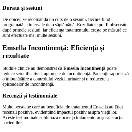
Durata și sesiuni
De obicei, se recomandă un curs de 6 sesiuni, fiecare fiind
programată la intervale de o săptămână. Rezultatele pot fi observate
după primele sesiuni, iar eficiența tratamentului crește pe măsură ce
sunt efectuate mai multe sesiuni.
Emsella Incontinență: Eficiență și
rezultate
Studiile clinice au demonstrat că
Emsella Incontinență
poate
reduce semnificativ simptomele de incontinență. Pacienții raportează
o îmbunătățire a controlului vezicii urinare și o reducere a
episoadelor de incontinență.
Recenzii și testimoniale
Multe persoane care au beneficiat de tratamentul Emsella au lăsat
recenzii pozitive, evidențiind impactul pozitiv asupra vieții lor.
Aceste testimoniale subliniază eficiența tratamentului și satisfacția
pacienților.