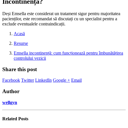
Incontinență?
Deși Emsella este considerat un tratament sigur pentru majoritatea
pacienților, este recomandat să discutați cu un specialist pentru a
exclude eventualele contraindicații.
Acasă
Resurse
Emsella incontinență: cum funcționează pentru îmbunătățirea
controlului vezicii
Share this post
Facebook
Twitter
LinkedIn
Google +
Email
Author
wellgyn
Related
Posts