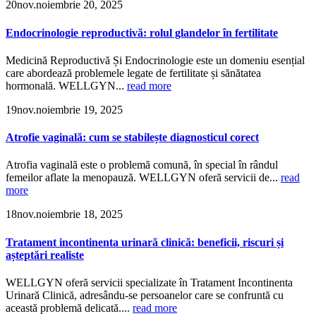
20
nov.
noiembrie 20, 2025
Endocrinologie reproductivă: rolul glandelor în fertilitate
Medicină Reproductivă Și Endocrinologie este un domeniu esențial
care abordează problemele legate de fertilitate și sănătatea
hormonală. WELLGYN...
read more
19
nov.
noiembrie 19, 2025
Atrofie vaginală: cum se stabilește diagnosticul corect
Atrofia vaginală este o problemă comună, în special în rândul
femeilor aflate la menopauză. WELLGYN oferă servicii de...
read
more
18
nov.
noiembrie 18, 2025
Tratament incontinenta urinară clinică: beneficii, riscuri și
așteptări realiste
WELLGYN oferă servicii specializate în Tratament Incontinenta
Urinară Clinică, adresându-se persoanelor care se confruntă cu
această problemă delicată....
read more