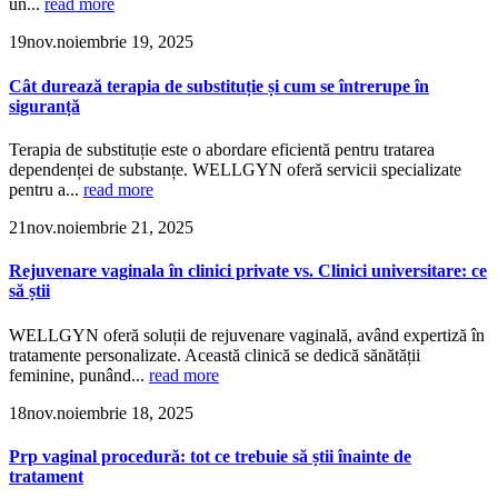
un...
read more
19
nov.
noiembrie 19, 2025
Cât durează terapia de substituție și cum se întrerupe în
siguranță
Terapia de substituție este o abordare eficientă pentru tratarea
dependenței de substanțe. WELLGYN oferă servicii specializate
pentru a...
read more
21
nov.
noiembrie 21, 2025
Rejuvenare vaginala în clinici private vs. Clinici universitare: ce
să știi
WELLGYN oferă soluții de rejuvenare vaginală, având expertiză în
tratamente personalizate. Această clinică se dedică sănătății
feminine, punând...
read more
18
nov.
noiembrie 18, 2025
Prp vaginal procedură: tot ce trebuie să știi înainte de
tratament