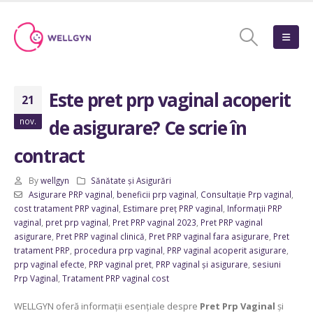
Este pret prp vaginal acoperit
21
nov.
de asigurare? Ce scrie în
contract
By
wellgyn
Sănătate și Asigurări
Asigurare PRP vaginal
,
beneficii prp vaginal
,
Consultație Prp vaginal
,
cost tratament PRP vaginal
,
Estimare preț PRP vaginal
,
Informații PRP
vaginal
,
pret prp vaginal
,
Pret PRP vaginal 2023
,
Pret PRP vaginal
asigurare
,
Pret PRP vaginal clinică
,
Pret PRP vaginal fara asigurare
,
Pret
tratament PRP
,
procedura prp vaginal
,
PRP vaginal acoperit asigurare
,
prp vaginal efecte
,
PRP vaginal pret
,
PRP vaginal și asigurare
,
sesiuni
Prp Vaginal
,
Tratament PRP vaginal cost
WELLGYN oferă informații esențiale despre
Pret Prp Vaginal
și