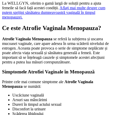
La WELLGYN, oferim o gamă largă de soluții pentru a ajuta
femeile să facă față acestei condiții.
Aflați mai multe despre cum
putem sprijini sănătatea dumneavoastră vaginală în timpul
menopauzei.
Ce este Atrofie Vaginala Menopauza?
Atrofie Vaginala Menopauza
se referă la subțierea și uscarea
mucoasei vaginale, care apare adesea în urma scăderii nivelului de
estrogen. Aceasta poate provoca o serie de simptome neplăcute și
poate afecta viața sexuală și sănătatea generală a femeii. Este
important să se înțeleagă cauzele și simptomele acestei afecțiuni
pentru a putea lua măsuri corespunzătoare.
Simptomele Atrofiei Vaginale în Menopauză
Printre cele mai comune simptome ale
Atrofie Vaginala
Menopauza
se numără:
Uscăciune vaginală
Arsuri sau mâncărimi
Dureri în timpul actului sexual
Disconfort la urinare
Scăderea libidoului