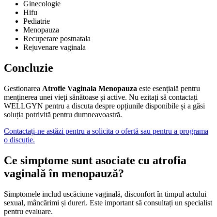
Ginecologie
Hifu
Pediatrie
Menopauza
Recuperare postnatala
Rejuvenare vaginala
Concluzie
Gestionarea
Atrofie Vaginala Menopauza
este esențială pentru
menținerea unei vieți sănătoase și active. Nu ezitați să contactați
WELLGYN pentru a discuta despre opțiunile disponibile și a găsi
soluția potrivită pentru dumneavoastră.
Contactați-ne astăzi pentru a solicita o ofertă sau pentru a programa
o discuție.
Ce simptome sunt asociate cu atrofia
vaginală în menopauză?
Simptomele includ uscăciune vaginală, disconfort în timpul actului
sexual, mâncărimi și dureri. Este important să consultați un specialist
pentru evaluare.