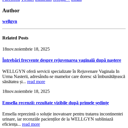
Author
wellgyn
Related
Posts
18
nov.
noiembrie 18, 2025
Întrebări frecvente despre rejuvenarea vaginală după naștere
WELLGYN oferă servicii specializate în Rejuvenare Vaginala In
Urma Nasterii, adresându-se mamelor care doresc să îmbunătățească
sănătatea și...
read more
18
nov.
noiembrie 18, 2025
Emsella recenzii: rezultate vizibile după primele ședințe
Emsella reprezintă o soluție inovatoare pentru tratarea incontinentei
urinare, iar recenziile pacienților de la WELLGYN subliniază
eficiența...
read more