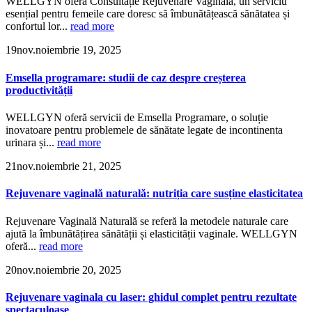
WELLGYN oferă Consultație Rejuvenare Vaginală, un serviciu
esențial pentru femeile care doresc să îmbunătățească sănătatea și
confortul lor...
read more
19
nov.
noiembrie 19, 2025
Emsella programare: studii de caz despre creșterea
productivității
WELLGYN oferă servicii de Emsella Programare, o soluție
inovatoare pentru problemele de sănătate legate de incontinenta
urinara și...
read more
21
nov.
noiembrie 21, 2025
Rejuvenare vaginală naturală: nutriția care susține elasticitatea
Rejuvenare Vaginală Naturală se referă la metodele naturale care
ajută la îmbunătățirea sănătății și elasticității vaginale. WELLGYN
oferă...
read more
20
nov.
noiembrie 20, 2025
Rejuvenare vaginala cu laser: ghidul complet pentru rezultate
spectaculoase