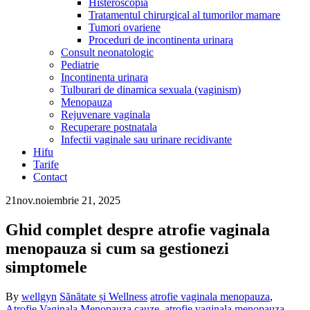
Histeroscopia
Tratamentul chirurgical al tumorilor mamare
Tumori ovariene
Proceduri de incontinenta urinara
Consult neonatologic
Pediatrie
Incontinenta urinara
Tulburari de dinamica sexuala (vaginism)
Menopauza
Rejuvenare vaginala
Recuperare postnatala
Infectii vaginale sau urinare recidivante
Hifu
Tarife
Contact
21
nov.
noiembrie 21, 2025
Ghid complet despre atrofie vaginala
menopauza si cum sa gestionezi
simptomele
By
wellgyn
Sănătate și Wellness
atrofie vaginala menopauza
,
Atrofie Vaginala Menopauza cauze
,
atrofie vaginala menopauza