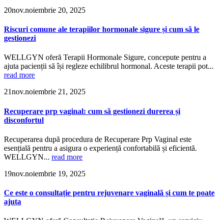
20
nov.
noiembrie 20, 2025
Riscuri comune ale terapiilor hormonale sigure și cum să le
gestionezi
WELLGYN oferă Terapii Hormonale Sigure, concepute pentru a
ajuta pacienții să își regleze echilibrul hormonal. Aceste terapii pot...
read more
21
nov.
noiembrie 21, 2025
Recuperare prp vaginal: cum să gestionezi durerea și
disconfortul
Recuperarea după procedura de Recuperare Prp Vaginal este
esențială pentru a asigura o experiență confortabilă și eficientă.
WELLGYN...
read more
19
nov.
noiembrie 19, 2025
Ce este o consultație pentru rejuvenare vaginală și cum te poate
ajuta