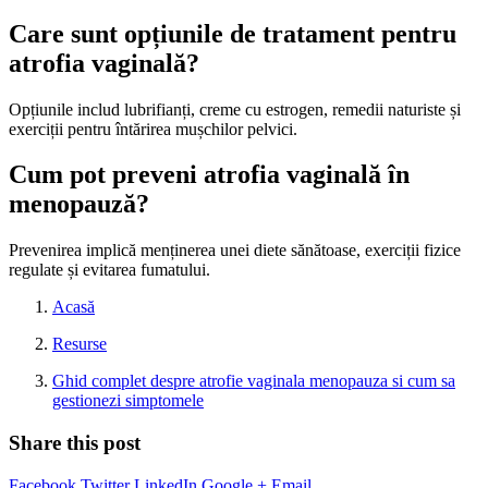
Care sunt opțiunile de tratament pentru
atrofia vaginală?
Opțiunile includ lubrifianți, creme cu estrogen, remedii naturiste și
exerciții pentru întărirea mușchilor pelvici.
Cum pot preveni atrofia vaginală în
menopauză?
Prevenirea implică menținerea unei diete sănătoase, exerciții fizice
regulate și evitarea fumatului.
Acasă
Resurse
Ghid complet despre atrofie vaginala menopauza si cum sa
gestionezi simptomele
Share this post
Facebook
Twitter
LinkedIn
Google +
Email