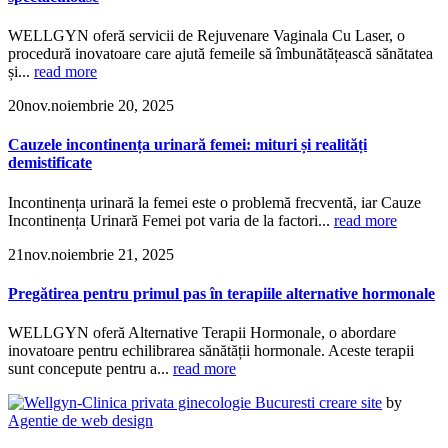
WELLGYN oferă servicii de Rejuvenare Vaginala Cu Laser, o
procedură inovatoare care ajută femeile să îmbunătățească sănătatea
și...
read more
20
nov.
noiembrie 20, 2025
Cauzele incontinența urinară femei: mituri și realități
demistificate
Incontinența urinară la femei este o problemă frecventă, iar Cauze
Incontinența Urinară Femei pot varia de la factori...
read more
21
nov.
noiembrie 21, 2025
Pregătirea pentru primul pas în terapiile alternative hormonale
WELLGYN oferă Alternative Terapii Hormonale, o abordare
inovatoare pentru echilibrarea sănătății hormonale. Aceste terapii
sunt concepute pentru a...
read more
creare site
by
Agentie de web design