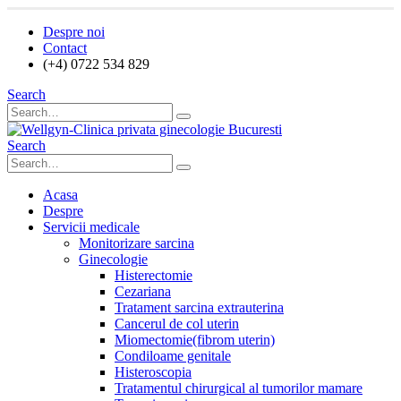
Despre noi
Contact
(+4) 0722 534 829
Search
Search
Acasa
Despre
Servicii medicale
Monitorizare sarcina
Ginecologie
Histerectomie
Cezariana
Tratament sarcina extrauterina
Cancerul de col uterin
Miomectomie(fibrom uterin)
Condiloame genitale
Histeroscopia
Tratamentul chirurgical al tumorilor mamare