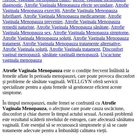
diagnostic
,
Atrofie Vaginala Menopauza efecte secundare
,
Atrofie
Vaginala Menopauza exerciții
,
Atrofie Vaginala Menopauza
lubrifianți
,
Atrofie Vaginala Menopauza medicamente
,
Atrofie
Vaginala Menopauza prevenire
,
Atrofie Vaginala Menopauza
remedii naturiste
,
Atrofie Vaginala Menopauza sănătate
,
Atrofie
Vaginala Menopauza sex
,
Atrofie Vaginala Menopauza simptome
,
Atrofie Vaginala Menopauza soluții
,
Atrofie Vaginala Menopauza
tratament
,
Atrofie Vaginala Menopauza tratamente alternative
,
Atrofie Vaginala soluții
,
Atrofie Vaginala tratament
,
Disconfort
vaginal menopauză
,
sănătate vaginală menopauză
,
Uscaciune
vaginala menopauza
Atrofie Vaginala Menopauza
este o condiție frecvent întâlnită la
femeile aflate în perioada menopauzei, care poate provoca disconfort
și probleme de sănătate vaginală. WELLGYN oferă servicii
specializate pentru a ajuta femeile să gestioneze eficient aceste
simptome.
În timpul menopauzei, multe femei se confruntă cu
Atrofie
Vaginala Menopauza
, o afecțiune care poate cauza uscăciune,
disconfort și chiar durere în timpul actului sexual. Această problemă
este rezultatul scăderii nivelului de estrogen, care afectează sănătatea
vaginală. Este esențial să se recunoască simptomele și să se caute
tratamente adecvate pentru a îmbunătăți calitatea vieții.