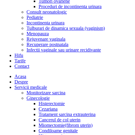
Tumori ovariene
Proceduri de incontinenta urinara
Consult neonatologic
Pediatrie
Incontinenta urinara
Tulburari de dinamica sexuala (vaginism)
Menopauza
Rejuvenare vaginala
Recuperare postnatala
Infectii vaginale sau urinare recidivante
Hifu
Tarife
Contact
Acasa
Despre
Servicii medicale
Monitorizare sarcina
Ginecologie
Histerectomie
Cezariana
Tratament sarcina extrauterina
Cancerul de col uterin
Miomectomie(fibrom uterin)
Condiloame genitale