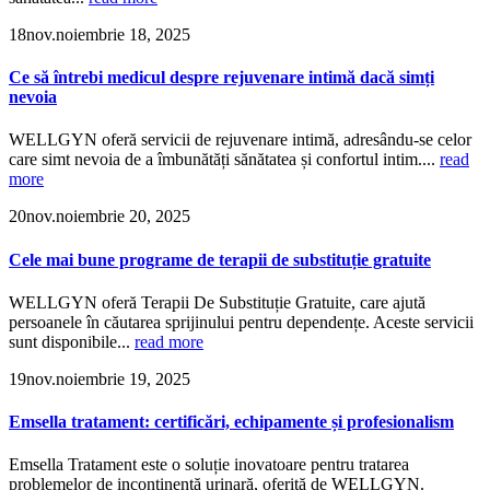
18
nov.
noiembrie 18, 2025
Ce să întrebi medicul despre rejuvenare intimă dacă simți
nevoia
WELLGYN oferă servicii de rejuvenare intimă, adresându-se celor
care simt nevoia de a îmbunătăți sănătatea și confortul intim....
read
more
20
nov.
noiembrie 20, 2025
Cele mai bune programe de terapii de substituție gratuite
WELLGYN oferă Terapii De Substituție Gratuite, care ajută
persoanele în căutarea sprijinului pentru dependențe. Aceste servicii
sunt disponibile...
read more
19
nov.
noiembrie 19, 2025
Emsella tratament: certificări, echipamente și profesionalism
Emsella Tratament este o soluție inovatoare pentru tratarea
problemelor de incontinență urinară, oferită de WELLGYN.