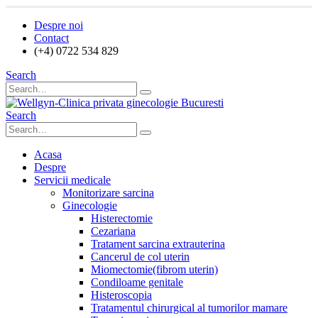
Despre noi
Contact
(+4) 0722 534 829
Search
Search
Acasa
Despre
Servicii medicale
Monitorizare sarcina
Ginecologie
Histerectomie
Cezariana
Tratament sarcina extrauterina
Cancerul de col uterin
Miomectomie(fibrom uterin)
Condiloame genitale
Histeroscopia
Tratamentul chirurgical al tumorilor mamare