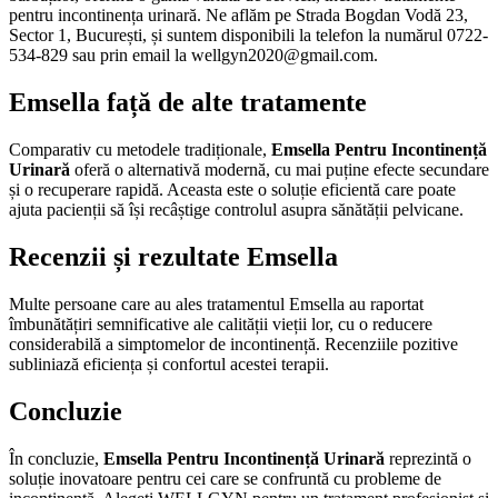
pentru incontinența urinară. Ne aflăm pe Strada Bogdan Vodă 23,
Sector 1, București, și suntem disponibili la telefon la numărul 0722-
534-829 sau prin email la wellgyn2020@gmail.com.
Emsella față de alte tratamente
Comparativ cu metodele tradiționale,
Emsella Pentru Incontinență
Urinară
oferă o alternativă modernă, cu mai puține efecte secundare
și o recuperare rapidă. Aceasta este o soluție eficientă care poate
ajuta pacienții să își recâștige controlul asupra sănătății pelvicane.
Recenzii și rezultate Emsella
Multe persoane care au ales tratamentul Emsella au raportat
îmbunătățiri semnificative ale calității vieții lor, cu o reducere
considerabilă a simptomelor de incontinență. Recenziile pozitive
subliniază eficiența și confortul acestei terapii.
Concluzie
În concluzie,
Emsella Pentru Incontinență Urinară
reprezintă o
soluție inovatoare pentru cei care se confruntă cu probleme de