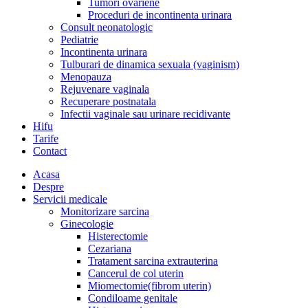
Tumori ovariene
Proceduri de incontinenta urinara
Consult neonatologic
Pediatrie
Incontinenta urinara
Tulburari de dinamica sexuala (vaginism)
Menopauza
Rejuvenare vaginala
Recuperare postnatala
Infectii vaginale sau urinare recidivante
Hifu
Tarife
Contact
Acasa
Despre
Servicii medicale
Monitorizare sarcina
Ginecologie
Histerectomie
Cezariana
Tratament sarcina extrauterina
Cancerul de col uterin
Miomectomie(fibrom uterin)
Condiloame genitale