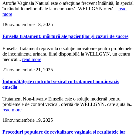
Atrofie Vaginala Natural este o afecțiune frecvent întâlnită, în special
în rândul femeilor aflate la menopauză. WELLGYN oferă...
read
more
18
nov.
noiembrie 18, 2025
Emsella tratament: mărturii ale pacienților și cazuri de succes
Emsella Tratament reprezintă o soluție inovatoare pentru problemele
de incontinenta urinara, fiind disponibilă la WELLGYN, un centru
medical...
read more
21
nov.
noiembrie 21, 2025
Îmbunătățește controlul vezical cu tratament non-invaziv
emsella
Tratament Non-Invaziv Emsella este o soluție modernă pentru
problemele de control vezical, oferită de WELLGYN, care ajută la...
read more
19
nov.
noiembrie 19, 2025
Proceduri popularе de revitalizare vaginala si rezultatele lor