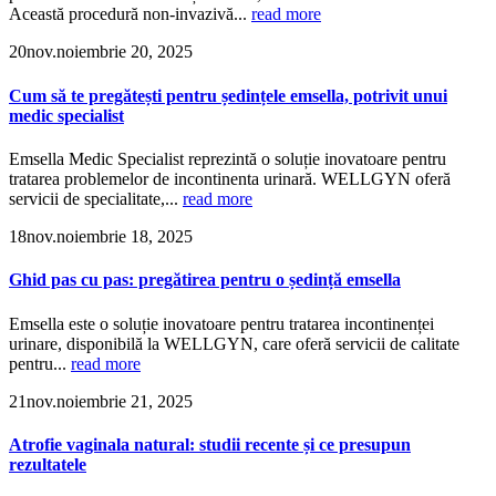
Această procedură non-invazivă...
read more
20
nov.
noiembrie 20, 2025
Cum să te pregătești pentru ședințele emsella, potrivit unui
medic specialist
Emsella Medic Specialist reprezintă o soluție inovatoare pentru
tratarea problemelor de incontinenta urinară. WELLGYN oferă
servicii de specialitate,...
read more
18
nov.
noiembrie 18, 2025
Ghid pas cu pas: pregătirea pentru o ședință emsella
Emsella este o soluție inovatoare pentru tratarea incontinenței
urinare, disponibilă la WELLGYN, care oferă servicii de calitate
pentru...
read more
21
nov.
noiembrie 21, 2025
Atrofie vaginala natural: studii recente și ce presupun
rezultatele