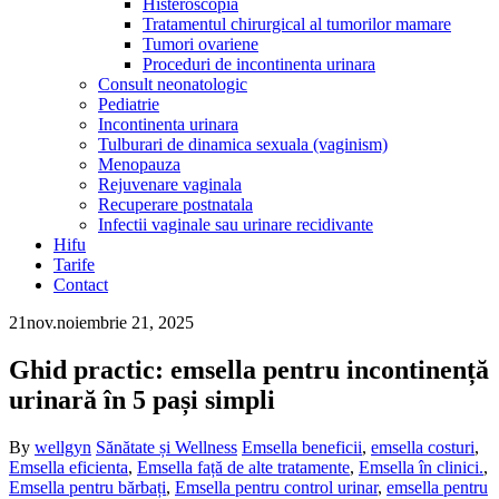
Histeroscopia
Tratamentul chirurgical al tumorilor mamare
Tumori ovariene
Proceduri de incontinenta urinara
Consult neonatologic
Pediatrie
Incontinenta urinara
Tulburari de dinamica sexuala (vaginism)
Menopauza
Rejuvenare vaginala
Recuperare postnatala
Infectii vaginale sau urinare recidivante
Hifu
Tarife
Contact
21
nov.
noiembrie 21, 2025
Ghid practic: emsella pentru incontinență
urinară în 5 pași simpli
By
wellgyn
Sănătate și Wellness
Emsella beneficii
,
emsella costuri
,
Emsella eficienta
,
Emsella față de alte tratamente
,
Emsella în clinici.
,
Emsella pentru bărbați
,
Emsella pentru control urinar
,
emsella pentru