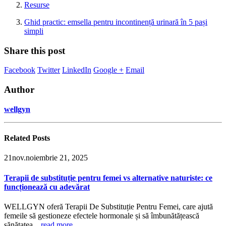
Resurse
Ghid practic: emsella pentru incontinență urinară în 5 pași
simpli
Share this post
Facebook
Twitter
LinkedIn
Google +
Email
Author
wellgyn
Related
Posts
21
nov.
noiembrie 21, 2025
Terapii de substituție pentru femei vs alternative naturiste: ce
funcționează cu adevărat
WELLGYN oferă Terapii De Substituție Pentru Femei, care ajută
femeile să gestioneze efectele hormonale și să îmbunătățească
sănătatea...
read more