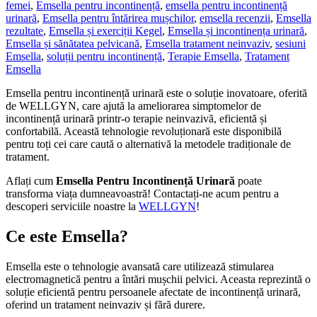
femei
,
Emsella pentru incontinență
,
emsella pentru incontinență
urinară
,
Emsella pentru întărirea mușchilor
,
emsella recenzii
,
Emsella
rezultate
,
Emsella și exerciții Kegel
,
Emsella și incontinența urinară
,
Emsella și sănătatea pelvicană
,
Emsella tratament neinvaziv
,
sesiuni
Emsella
,
soluții pentru incontinență
,
Terapie Emsella
,
Tratament
Emsella
Emsella pentru incontinență urinară este o soluție inovatoare, oferită
de WELLGYN, care ajută la ameliorarea simptomelor de
incontinență urinară printr-o terapie neinvazivă, eficientă și
confortabilă. Această tehnologie revoluționară este disponibilă
pentru toți cei care caută o alternativă la metodele tradiționale de
tratament.
Aflați cum
Emsella Pentru Incontinență Urinară
poate
transforma viața dumneavoastră! Contactați-ne acum pentru a
descoperi serviciile noastre la
WELLGYN
!
Ce este Emsella?
Emsella este o tehnologie avansată care utilizează stimularea
electromagnetică pentru a întări mușchii pelvici. Aceasta reprezintă o
soluție eficientă pentru persoanele afectate de incontinență urinară,
oferind un tratament neinvaziv și fără durere.