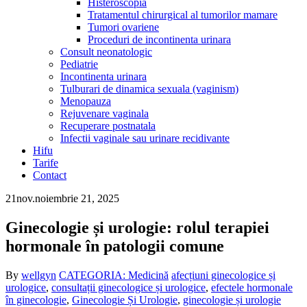
Histeroscopia
Tratamentul chirurgical al tumorilor mamare
Tumori ovariene
Proceduri de incontinenta urinara
Consult neonatologic
Pediatrie
Incontinenta urinara
Tulburari de dinamica sexuala (vaginism)
Menopauza
Rejuvenare vaginala
Recuperare postnatala
Infectii vaginale sau urinare recidivante
Hifu
Tarife
Contact
21
nov.
noiembrie 21, 2025
Ginecologie și urologie: rolul terapiei
hormonale în patologii comune
By
wellgyn
CATEGORIA: Medicină
afecțiuni ginecologice și
urologice
,
consultații ginecologice și urologice
,
efectele hormonale
în ginecologie
,
Ginecologie Și Urologie
,
ginecologie și urologie