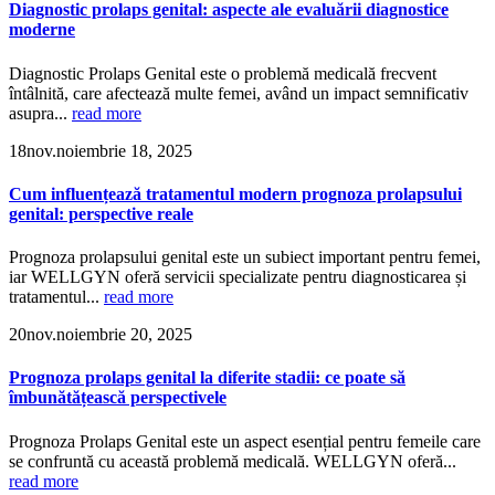
Diagnostic prolaps genital: aspecte ale evaluării diagnostice
moderne
Diagnostic Prolaps Genital este o problemă medicală frecvent
întâlnită, care afectează multe femei, având un impact semnificativ
asupra...
read more
18
nov.
noiembrie 18, 2025
Cum influențează tratamentul modern prognoza prolapsului
genital: perspective reale
Prognoza prolapsului genital este un subiect important pentru femei,
iar WELLGYN oferă servicii specializate pentru diagnosticarea și
tratamentul...
read more
20
nov.
noiembrie 20, 2025
Prognoza prolaps genital la diferite stadii: ce poate să
îmbunătățească perspectivele
Prognoza Prolaps Genital este un aspect esențial pentru femeile care
se confruntă cu această problemă medicală. WELLGYN oferă...
read more