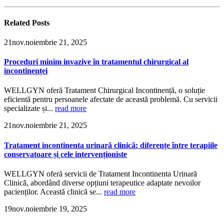
Related
Posts
21
nov.
noiembrie 21, 2025
Proceduri minim invazive în tratamentul chirurgical al
incontinenței
WELLGYN oferă Tratament Chirurgical Incontinență, o soluție
eficientă pentru persoanele afectate de această problemă. Cu servicii
specializate și...
read more
21
nov.
noiembrie 21, 2025
Tratament incontinenta urinară clinică: diferențe între terapiile
conservatoare și cele intervenționiste
WELLGYN oferă servicii de Tratament Incontinenta Urinară
Clinică, abordând diverse opțiuni terapeutice adaptate nevoilor
pacienților. Această clinică se...
read more
19
nov.
noiembrie 19, 2025