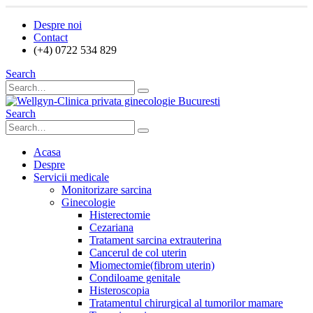
Despre noi
Contact
(+4) 0722 534 829
Search
Search
Acasa
Despre
Servicii medicale
Monitorizare sarcina
Ginecologie
Histerectomie
Cezariana
Tratament sarcina extrauterina
Cancerul de col uterin
Miomectomie(fibrom uterin)
Condiloame genitale
Histeroscopia
Tratamentul chirurgical al tumorilor mamare