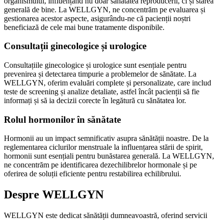
organismului, influențând nu doar sănătatea reproducerii, ci și starea
generală de bine. La WELLGYN, ne concentrăm pe evaluarea și
gestionarea acestor aspecte, asigurându-ne că pacienții noștri
beneficiază de cele mai bune tratamente disponibile.
Consultații ginecologice și urologice
Consultațiile ginecologice și urologice sunt esențiale pentru
prevenirea și detectarea timpurie a problemelor de sănătate. La
WELLGYN, oferim evaluări complete și personalizate, care includ
teste de screening și analize detaliate, astfel încât pacienții să fie
informați și să ia decizii corecte în legătură cu sănătatea lor.
Rolul hormonilor în sănătate
Hormonii au un impact semnificativ asupra sănătății noastre. De la
reglementarea ciclurilor menstruale la influențarea stării de spirit,
hormonii sunt esențiali pentru bunăstarea generală. La WELLGYN,
ne concentrăm pe identificarea dezechilibrelor hormonale și pe
oferirea de soluții eficiente pentru restabilirea echilibrului.
Despre WELLGYN
WELLGYN este dedicat sănătății dumneavoastră, oferind servicii