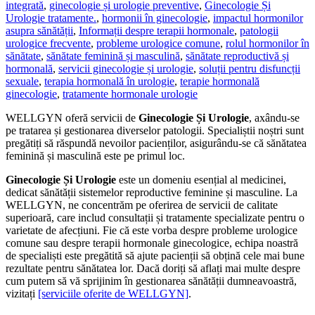
integrată
,
ginecologie și urologie preventive
,
Ginecologie Și
Urologie tratamente.
,
hormonii în ginecologie
,
impactul hormonilor
asupra sănătății
,
Informații despre terapii hormonale
,
patologii
urologice frecvente
,
probleme urologice comune
,
rolul hormonilor în
sănătate
,
sănătate feminină și masculină
,
sănătate reproductivă și
hormonală
,
servicii ginecologie și urologie
,
soluții pentru disfuncții
sexuale
,
terapia hormonală în urologie
,
terapie hormonală
ginecologie
,
tratamente hormonale urologie
WELLGYN oferă servicii de
Ginecologie Și Urologie
, axându-se
pe tratarea și gestionarea diverselor patologii. Specialiștii noștri sunt
pregătiți să răspundă nevoilor pacienților, asigurându-se că sănătatea
feminină și masculină este pe primul loc.
Ginecologie Și Urologie
este un domeniu esențial al medicinei,
dedicat sănătății sistemelor reproductive feminine și masculine. La
WELLGYN, ne concentrăm pe oferirea de servicii de calitate
superioară, care includ consultații și tratamente specializate pentru o
varietate de afecțiuni. Fie că este vorba despre probleme urologice
comune sau despre terapii hormonale ginecologice, echipa noastră
de specialiști este pregătită să ajute pacienții să obțină cele mai bune
rezultate pentru sănătatea lor. Dacă doriți să aflați mai multe despre
cum putem să vă sprijinim în gestionarea sănătății dumneavoastră,
vizitați
[serviciile oferite de WELLGYN]
.