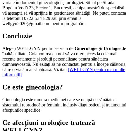
variate în domeniul ginecologiei și urologiei. Situat pe Strada
Bogdan Vodă 23, Sector 1, București, echipa noastră de specialiști
vă așteaptă să vă sprijine în gestionarea sănătății. Ne puteți contacta
la telefonul 0722-534-829 sau prin email la
wellgyn2020@gmail.com pentru programări.
Concluzie
Alegeți WELLGYN pentru servicii de
Ginecologie Și Urologie
de
înaltă calitate. Colaborarea cu noi vă va oferi acces la cele mai
recente tratamente și soluții personalizate pentru sănătatea
dumneavoastră. Nu ezitați să ne contactați pentru a începe călătoria
către o viață mai sănătoasă. Vizitați
[WELLGYN pentru mai multe
informații]
.
Ce este ginecologia?
Ginecologia este ramura medicinei care se ocupă cu sănătatea
sistemului reproducător feminin, inclusiv diagnosticul și tratamentul
afecțiunilor specifice.
Ce afecțiuni urologice tratează
WELLGYN?