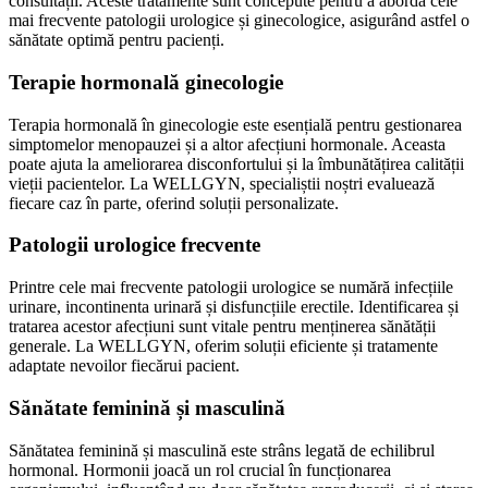
consultații. Aceste tratamente sunt concepute pentru a aborda cele
mai frecvente patologii urologice și ginecologice, asigurând astfel o
sănătate optimă pentru pacienți.
Terapie hormonală ginecologie
Terapia hormonală în ginecologie este esențială pentru gestionarea
simptomelor menopauzei și a altor afecțiuni hormonale. Aceasta
poate ajuta la ameliorarea disconfortului și la îmbunătățirea calității
vieții pacientelor. La WELLGYN, specialiștii noștri evaluează
fiecare caz în parte, oferind soluții personalizate.
Patologii urologice frecvente
Printre cele mai frecvente patologii urologice se numără infecțiile
urinare, incontinenta urinară și disfuncțiile erectile. Identificarea și
tratarea acestor afecțiuni sunt vitale pentru menținerea sănătății
generale. La WELLGYN, oferim soluții eficiente și tratamente
adaptate nevoilor fiecărui pacient.
Sănătate feminină și masculină
Sănătatea feminină și masculină este strâns legată de echilibrul
hormonal. Hormonii joacă un rol crucial în funcționarea