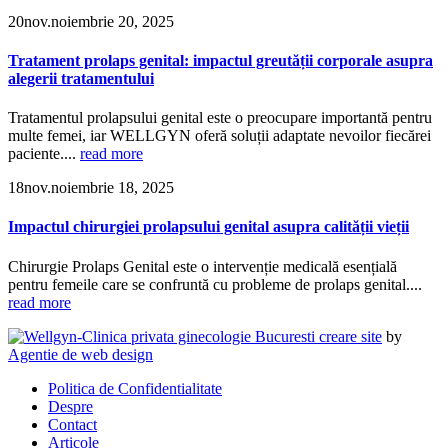
20
nov.
noiembrie 20, 2025
Tratament prolaps genital: impactul greutății corporale asupra
alegerii tratamentului
Tratamentul prolapsului genital este o preocupare importantă pentru
multe femei, iar WELLGYN oferă soluții adaptate nevoilor fiecărei
paciente....
read more
18
nov.
noiembrie 18, 2025
Impactul chirurgiei prolapsului genital asupra calității vieții
Chirurgie Prolaps Genital este o intervenție medicală esențială
pentru femeile care se confruntă cu probleme de prolaps genital....
read more
creare site
by
Agentie de web design
Politica de Confidentialitate
Despre
Contact
Articole