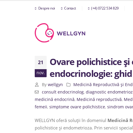
Despre noi
Contact
(+4) 0722 534 829
Ovare polichistice ș
21
endocrinologie: ghid
nov.
By
wellgyn
Medicină Reproductivă și End
consult endocrinolog
,
diagnostic endometrioz
medicină endocrină
,
Medicină reproductivă
,
Medi
femeii
,
simptome ovare polichistice
,
sindrom ovar
WELLGYN oferă soluții în domeniul
Medicină R
polichistice și endometrioza. Prin servicii specia