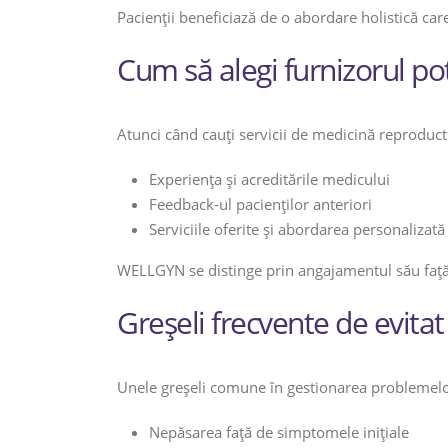
Pacienții beneficiază de o abordare holistică car
Cum să alegi furnizorul pot
Atunci când cauți servicii de medicină reproducti
Experiența și acreditările medicului
Feedback-ul pacienților anteriori
Serviciile oferite și abordarea personalizată
WELLGYN se distinge prin angajamentul său față d
Greșeli frecvente de evitat
Unele greșeli comune în gestionarea problemelor 
Nepăsarea față de simptomele inițiale