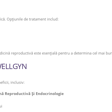
fică. Opțiunile de tratament includ:
dicină reproductivă este esențială pentru a determina cel mai bu
u WELLGYN
cii, inclusiv:
nă Reproductivă Și Endocrinologie
ui