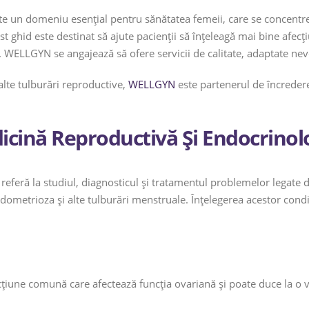
e un domeniu esențial pentru sănătatea femeii, care se concentre
 ghid este destinat să ajute pacienții să înțeleagă mai bine afecți
WELLGYN se angajează să ofere servicii de calitate, adaptate nevo
alte tulburări reproductive,
WELLGYN
este partenerul de încredere
icină Reproductivă Și Endocrinol
referă la studiul, diagnosticul și tratamentul problemelor legate d
dometrioza și alte tulburări menstruale. Înțelegerea acestor condi
cțiune comună care afectează funcția ovariană și poate duce la o 