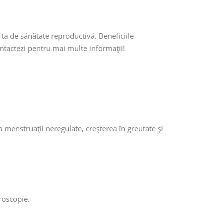
a de sănătate reproductivă. Beneficiile
ontactezi pentru mai multe informații!
menstruații neregulate, creșterea în greutate și
aroscopie.