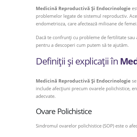
Medicină Reproductivă Și Endocrinologie
est
problemelor legate de sistemul reproductiv. Acest
endometrioza, care afectează milioane de femei. 
Dacă te confrunți cu probleme de fertilitate sau 
pentru a descoperi cum putem să te ajutăm.
Definiții și explicații în
Med
Medicină Reproductivă Și Endocrinologie
se 
include afecțiuni precum ovarele polichistice, en
adecvate.
Ovare Polichistice
Sindromul ovarelor polichistice (SOP) este o afe