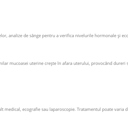
r, analize de sânge pentru a verifica nivelurile hormonale și eco
milar mucoasei uterine crește în afara uterului, provocând dureri
lt medical, ecografie sau laparoscopie. Tratamentul poate varia d