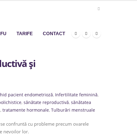
IFU
TARIFE
CONTACT
uctivă și
hid pacient endometrioză
,
Infertilitate feminină
,
olichistice
,
sănătate reproductivă
,
sănătatea
e
,
tratamente hormonale
,
Tulburări menstruale
e se confruntă cu probleme precum ovarele
e nevoilor lor.