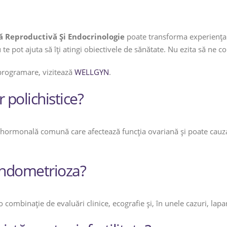
 Reproductivă Și Endocrinologie
poate transforma experiența t
te pot ajuta să îți atingi obiectivele de sănătate. Nu ezita să ne c
 programare, vizitează
WELLGYN
.
 polichistice?
 hormonală comună care afectează funcția ovariană și poate cauza 
endometrioza?
 combinație de evaluări clinice, ecografie și, în unele cazuri, lap