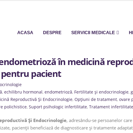
ACASA
DESPRE
SERVICII MEDICALE
H
i endometrioză în medicină reprod
 pentru pacient
ocrinologie
ă
,
echilibru hormonal
,
endometrioză
,
Fertilitate și endocrinologie
,
g
cină Reproductivă Și Endocrinologie
,
Opțiuni de tratament
,
ovare p
e polichistice
,
Suport psihologic infertilitate
,
Tratament infertilitat
eproductivă Și Endocrinologie
, adresându-se persoanelor car
lizate, pacienții beneficiază de diagnosticare și tratamente adaptat