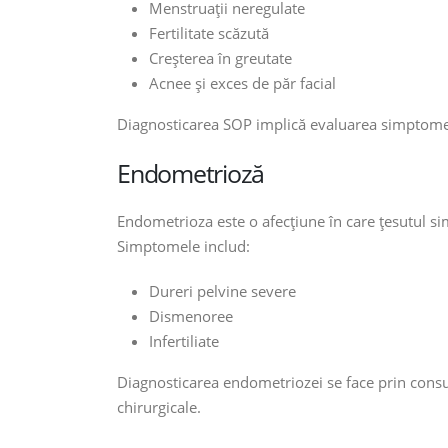
Menstruații neregulate
Fertilitate scăzută
Creșterea în greutate
Acnee și exces de păr facial
Diagnosticarea SOP implică evaluarea simptomelo
Endometrioză
Endometrioza este o afecțiune în care țesutul si
Simptomele includ:
Dureri pelvine severe
Dismenoree
Infertiliate
Diagnosticarea endometriozei se face prin consu
chirurgicale.