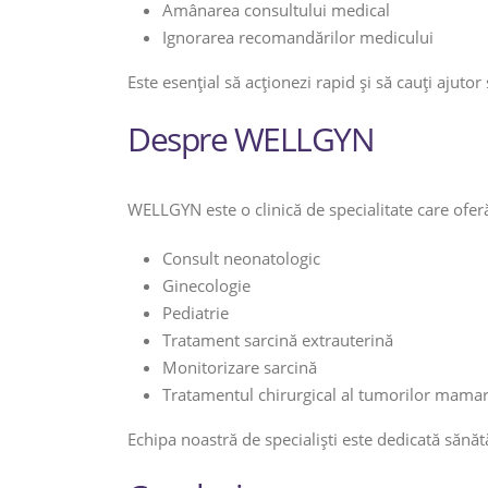
Amânarea consultului medical
Ignorarea recomandărilor medicului
Este esențial să acționezi rapid și să cauți ajutor
Despre WELLGYN
WELLGYN este o clinică de specialitate care oferă
Consult neonatologic
Ginecologie
Pediatrie
Tratament sarcină extrauterină
Monitorizare sarcină
Tratamentul chirurgical al tumorilor mama
Echipa noastră de specialiști este dedicată sănătă