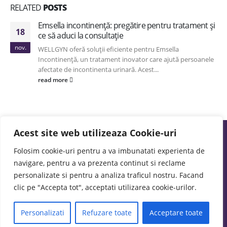
RELATED
POSTS
Emsella incontinență: pregătire pentru tratament și
18
ce să aduci la consultație
nov.
WELLGYN oferă soluții eficiente pentru Emsella
Incontinență, un tratament inovator care ajută persoanele
afectate de incontinenta urinară. Acest...
read more
Acest site web utilizeaza Cookie-uri
Folosim cookie-uri pentru a va imbunatati experienta de
navigare, pentru a va prezenta continut si reclame
personalizate si pentru a analiza traficul nostru. Facand
clic pe "Accepta tot", acceptati utilizarea cookie-urilor.
creare site
by
Agentie de web design
Personalizati
Refuzare toate
Acceptare toate
Politica de Confidentialitate
Despre
Contact
Articole