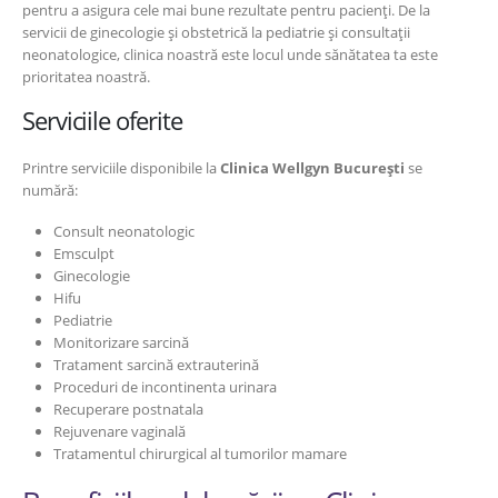
pentru a asigura cele mai bune rezultate pentru pacienți. De la
servicii de ginecologie și obstetrică la pediatrie și consultații
neonatologice, clinica noastră este locul unde sănătatea ta este
prioritatea noastră.
Serviciile oferite
Printre serviciile disponibile la
Clinica Wellgyn București
se
numără:
Consult neonatologic
Emsculpt
Ginecologie
Hifu
Pediatrie
Monitorizare sarcină
Tratament sarcină extrauterină
Proceduri de incontinenta urinara
Recuperare postnatala
Rejuvenare vaginală
Tratamentul chirurgical al tumorilor mamare