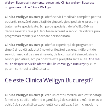
Wellgyn București tratamente
,
consultație Clinica Wellgyn București
,
programare online Clinica Wellgyn
Clinica Wellgyn București
oferă servicii medicale complete pentru
pacienți, incluzând consultații de ginecologie și pediatrie, precum și
tratamente specializate. Echipa de specialiști de la WELLGYN se
dedică sănătății tale și îți facilitează accesul la servicii de calitate prin
programări rapide și o abordare personalizată.
Clinica Wellgyn București
oferă o experiență de programare
simplă și rapidă, adaptată nevoilor fiecărui pacient. Indiferent de
serviciul medical de care ai nevoie, de la consultații ginecologice la
servicii pediatrice, echipa noastră este pregătită să te ajute.
Află mai
multe despre serviciile oferite de Clinica Wellgyn București
și cum
putem contribui la sănătatea ta.
Ce este Clinica Wellgyn București?
Clinica Wellgyn București
este un centru medical dedicat sănătății
femeilor și copiilor, oferind o gamă largă de servicii. Ne mândrim cu o
echipă de specialiști cu experiență, care utilizează tehnici moderne