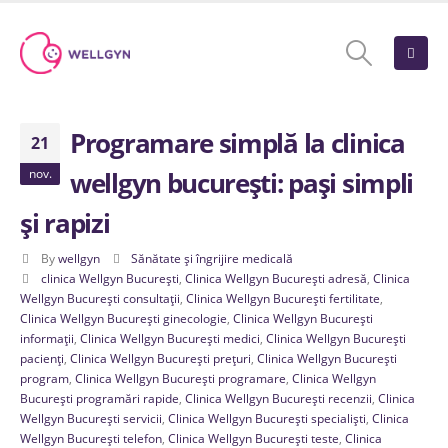
Programare simplă la clinica
21
nov.
wellgyn bucurești: pași simpli
și rapizi
By
wellgyn
Sănătate și îngrijire medicală
clinica Wellgyn București
,
Clinica Wellgyn București adresă
,
Clinica
Wellgyn București consultații
,
Clinica Wellgyn București fertilitate
,
Clinica Wellgyn București ginecologie
,
Clinica Wellgyn București
informații
,
Clinica Wellgyn București medici
,
Clinica Wellgyn București
pacienți
,
Clinica Wellgyn București prețuri
,
Clinica Wellgyn București
program
,
Clinica Wellgyn București programare
,
Clinica Wellgyn
București programări rapide
,
Clinica Wellgyn București recenzii
,
Clinica
Wellgyn București servicii
,
Clinica Wellgyn București specialiști
,
Clinica
Wellgyn București telefon
,
Clinica Wellgyn București teste
,
Clinica