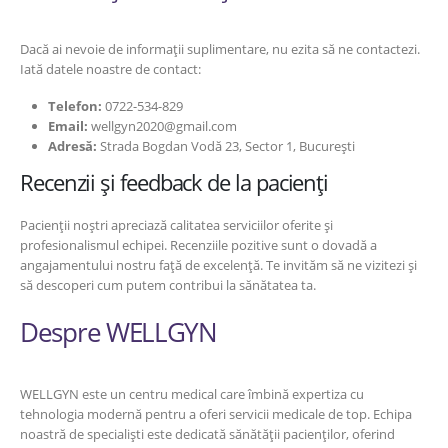
Dacă ai nevoie de informații suplimentare, nu ezita să ne contactezi.
Iată datele noastre de contact:
Telefon:
0722-534-829
Email:
wellgyn2020@gmail.com
Adresă:
Strada Bogdan Vodă 23, Sector 1, București
Recenzii și feedback de la pacienți
Pacienții noștri apreciază calitatea serviciilor oferite și
profesionalismul echipei. Recenziile pozitive sunt o dovadă a
angajamentului nostru față de excelență. Te invităm să ne vizitezi și
să descoperi cum putem contribui la sănătatea ta.
Despre WELLGYN
WELLGYN este un centru medical care îmbină expertiza cu
tehnologia modernă pentru a oferi servicii medicale de top. Echipa
noastră de specialiști este dedicată sănătății pacienților, oferind