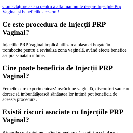
Contactați-ne astăzi pentru a afla mai multe despre Injecțiile Prp
Vaginal și beneficiile acestora!
Ce este procedura de Injecții PRP
Vaginal?
Injecțiile PRP Vaginal implică utilizarea plasmei bogate în
trombocite pentru a revitaliza zona vaginală, având efecte benefice
asupra sănătății intime.
Cine poate beneficia de Injecții PRP
Vaginal?
Femeile care experimentează uscăciune vaginală, disconfort sau care
doresc să îmbunătățească sănătatea lor intimă pot beneficia de
această procedură.
Există riscuri asociate cu Injecțiile PRP
Vaginal?
Riscurile sunt minime, având în vedere că se utilizează plasma