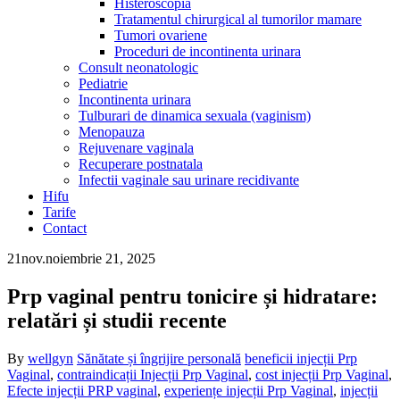
Histeroscopia
Tratamentul chirurgical al tumorilor mamare
Tumori ovariene
Proceduri de incontinenta urinara
Consult neonatologic
Pediatrie
Incontinenta urinara
Tulburari de dinamica sexuala (vaginism)
Menopauza
Rejuvenare vaginala
Recuperare postnatala
Infectii vaginale sau urinare recidivante
Hifu
Tarife
Contact
21
nov.
noiembrie 21, 2025
Prp vaginal pentru tonicire și hidratare:
relatări și studii recente
By
wellgyn
Sănătate și îngrijire personală
beneficii injecții Prp
Vaginal
,
contraindicații Injecții Prp Vaginal
,
cost injecții Prp Vaginal
,
Efecte injecții PRP vaginal
,
experiențe injecții Prp Vaginal
,
injecții