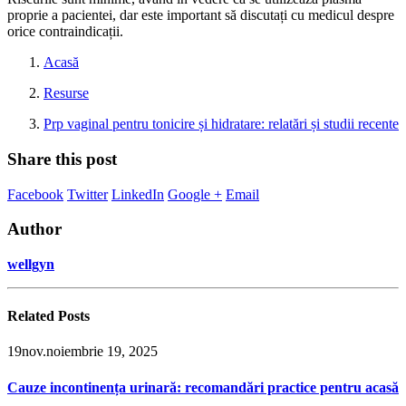
proprie a pacientei, dar este important să discutați cu medicul despre
orice contraindicații.
Acasă
Resurse
Prp vaginal pentru tonicire și hidratare: relatări și studii recente
Share this post
Facebook
Twitter
LinkedIn
Google +
Email
Author
wellgyn
Related
Posts
19
nov.
noiembrie 19, 2025
Cauze incontinența urinară: recomandări practice pentru acasă