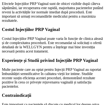
Efectele Injecțiilor PRP Vaginal sunt de obicei vizibile după câteva
săptămâni, iar recuperarea este rapidă, majoritatea pacientelor putând
reveni la activitățile lor normale imediat după procedură. Este
important să urmați recomandările medicului pentru a maximiza
rezultatele.
Costul Injecțiilor PRP Vaginal
Costul Injecțiilor PRP Vaginal poate varia în funcție de clinica aleasă
și de complexitatea procedurii. Este recomandat să solicitați o ofertă
detaliată de la WELLGYN pentru a înțelege mai bine investiția
necesară pentru acest tratament.
Experiențe și Studii privind Injecțiile PRP Vaginal
Multe paciente care au optat pentru Injecții PRP Vaginal au raportat
îmbunătățiri semnificative în calitatea vieții lor intime. Studiile
recente susțin eficiența acestei proceduri, demonstrând rezultate
pozitive în ceea ce privește rejuvenarea vaginală și satisfacția
pacientelor.
Contraindicații
Este important ca pacientele să discute cu medicul lor despre orice