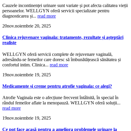
Cauzele incontinenței urinare sunt variate și pot afecta calitatea vieții
persoanelor. WELLGYN oferă servicii specializate pentru
diagnosticarea și...
read more
20
nov.
noiembrie 20, 2025
Clinica rejuvenare vaginala: tratamente, rezultate și așteptări
realiste
WELLGYN oferă servicii complete de rejuvenare vaginală,
adresându-se femeilor care doresc să îmbunătățească sănătatea și
confortul intim. Clinica...
read more
19
nov.
noiembrie 19, 2025
Medicamente și creme pentru atrofie vaginala: ce alegi?
Atrofie Vaginala este o afecțiune frecvent întâlnită, în special în
rândul femeilor aflate la menopauză. WELLGYN oferă soluții...
read more
19
nov.
noiembrie 19, 2025
Ce pot face acasă pentru a ameliora problemele urinare la