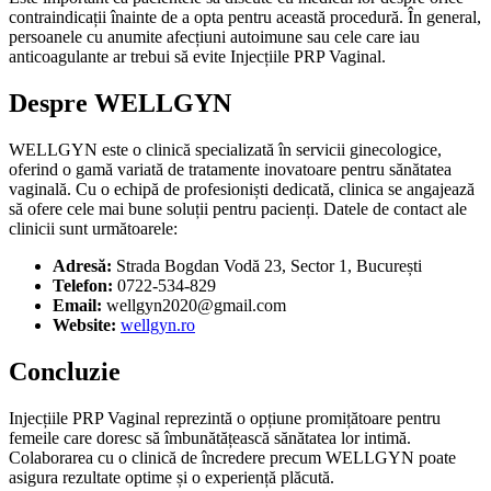
contraindicații înainte de a opta pentru această procedură. În general,
persoanele cu anumite afecțiuni autoimune sau cele care iau
anticoagulante ar trebui să evite Injecțiile PRP Vaginal.
Despre WELLGYN
WELLGYN este o clinică specializată în servicii ginecologice,
oferind o gamă variată de tratamente inovatoare pentru sănătatea
vaginală. Cu o echipă de profesioniști dedicată, clinica se angajează
să ofere cele mai bune soluții pentru pacienți. Datele de contact ale
clinicii sunt următoarele:
Adresă:
Strada Bogdan Vodă 23, Sector 1, București
Telefon:
0722-534-829
Email:
wellgyn2020@gmail.com
Website:
wellgyn.ro
Concluzie
Injecțiile PRP Vaginal reprezintă o opțiune promițătoare pentru
femeile care doresc să îmbunătățească sănătatea lor intimă.
Colaborarea cu o clinică de încredere precum WELLGYN poate
asigura rezultate optime și o experiență plăcută.