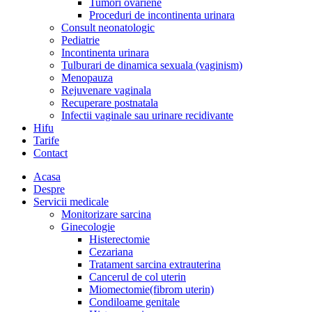
Tumori ovariene
Proceduri de incontinenta urinara
Consult neonatologic
Pediatrie
Incontinenta urinara
Tulburari de dinamica sexuala (vaginism)
Menopauza
Rejuvenare vaginala
Recuperare postnatala
Infectii vaginale sau urinare recidivante
Hifu
Tarife
Contact
Acasa
Despre
Servicii medicale
Monitorizare sarcina
Ginecologie
Histerectomie
Cezariana
Tratament sarcina extrauterina
Cancerul de col uterin
Miomectomie(fibrom uterin)
Condiloame genitale