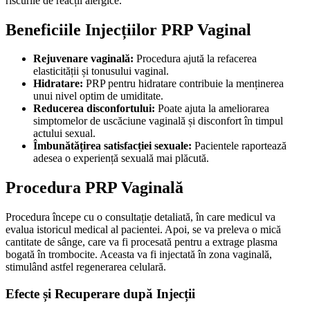
riscurile de reacții alergice.
Beneficiile Injecțiilor PRP Vaginal
Rejuvenare vaginală:
Procedura ajută la refacerea
elasticității și tonusului vaginal.
Hidratare:
PRP pentru hidratare contribuie la menținerea
unui nivel optim de umiditate.
Reducerea disconfortului:
Poate ajuta la ameliorarea
simptomelor de uscăciune vaginală și disconfort în timpul
actului sexual.
Îmbunătățirea satisfacției sexuale:
Pacientele raportează
adesea o experiență sexuală mai plăcută.
Procedura PRP Vaginală
Procedura începe cu o consultație detaliată, în care medicul va
evalua istoricul medical al pacientei. Apoi, se va preleva o mică
cantitate de sânge, care va fi procesată pentru a extrage plasma
bogată în trombocite. Aceasta va fi injectată în zona vaginală,
stimulând astfel regenerarea celulară.
Efecte și Recuperare după Injecții