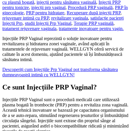
cu plasmă bogată
,
injecții pentru sănătatea vaginală
,
Injecții PRP
pentru tonicire
,
injecții prp vaginal
,
Procedură PRP vaginală
,
PRP în
ginecologie
,
PRP pentru hidratare
,
Recuperare după injecții PRP
,
rejuvenare intimă cu PRP
,
revitalizare vaginala
,
satisfacție pacienți
Injecții Prp
,
studii Injecții Prp Vaginal
,
Terapie PRP vaginală
,
tratament rejuvenare vaginala
,
tratamente inovatoare pentru vagin.
Injecțiile PRP Vaginal reprezintă o soluție inovatoare pentru
revitalizarea și hidratarea zonei vaginale, având aplicații în
tratamentele de rejuvenare vaginală. WELLGYN oferă servicii de
calitate în acest domeniu, ajutând pacientele să își îmbunătățească
sănătatea intimă.
Descoperiți cum Injecțiile Prp Vaginal pot transforma sănătatea
dumneavoastră intimă cu WELLGYN!
Ce sunt Injecțiile PRP Vaginal?
Injecțiile PRP Vaginal sunt o procedură medicală care utilizează
plasma bogată în trombocite (PRP) pentru a revitaliza zona vaginală.
Această tehnică inovatoare se bazează pe capacitatea organismului
de a se auto-repara, stimulând regenerarea țesuturilor și îmbunătățind
circulația sângelui. Injecțiile sunt extrase din propriul sânge al
pacientei, asigurând astfel o biocompatibilitate ridicată și minimizând