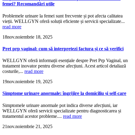
femei? Recomandări utile
Problemele urinare la femei sunt frecvente și pot afecta calitatea
vieții. WELLGYN oferă soluții eficiente și servicii specializate...
read more
18
nov.
noiembrie 18, 2025
Pret prp vaginal: cum să interpretezi factura și ce să verifici
WELLGYN oferă informații esențiale despre Pret Prp Vaginal, un
tratament inovator pentru diverse afecțiuni. Acest articol detaliază
costurile,...
read more
19
nov.
noiembrie 19, 2025
Simptome urinare anormale: îngrijire la domiciliu și self-care
Simptomele urinare anormale pot indica diverse afecțiuni, iar
WELLGYN oferă servicii specializate pentru diagnosticarea și
tratamentul acestor probleme....
read more
21
nov.
noiembrie 21, 2025