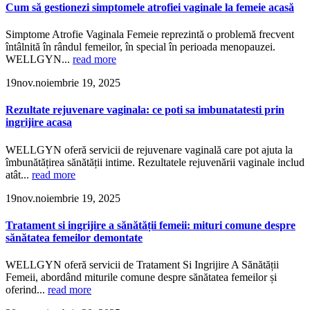
Cum să gestionezi simptomele atrofiei vaginale la femeie acasă
Simptome Atrofie Vaginala Femeie reprezintă o problemă frecvent
întâlnită în rândul femeilor, în special în perioada menopauzei.
WELLGYN...
read more
19
nov.
noiembrie 19, 2025
Rezultate rejuvenare vaginala: ce poti sa imbunatatesti prin
ingrijire acasa
WELLGYN oferă servicii de rejuvenare vaginală care pot ajuta la
îmbunătățirea sănătății intime. Rezultatele rejuvenării vaginale includ
atât...
read more
19
nov.
noiembrie 19, 2025
Tratament si ingrijire a sănătății femeii: mituri comune despre
sănătatea femeilor demontate
WELLGYN oferă servicii de Tratament Si Ingrijire A Sănătății
Femeii, abordând miturile comune despre sănătatea femeilor și
oferind...
read more