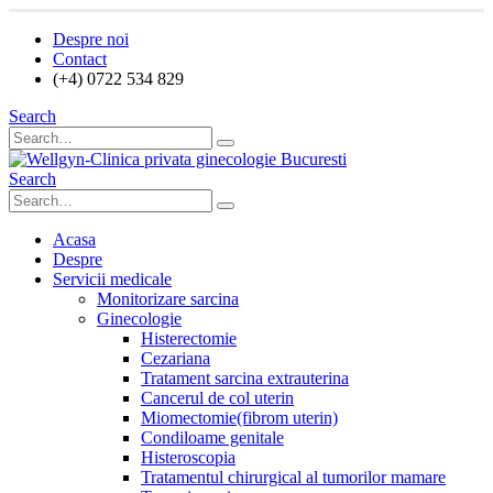
Despre noi
Contact
(+4) 0722 534 829
Search
Search
Acasa
Despre
Servicii medicale
Monitorizare sarcina
Ginecologie
Histerectomie
Cezariana
Tratament sarcina extrauterina
Cancerul de col uterin
Miomectomie(fibrom uterin)
Condiloame genitale
Histeroscopia
Tratamentul chirurgical al tumorilor mamare