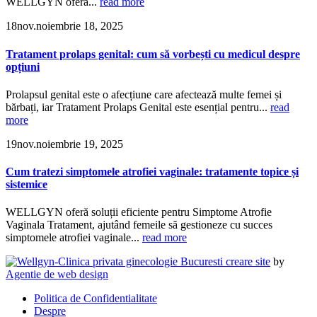
WELLGYN oferă...
read more
18
nov.
noiembrie 18, 2025
Tratament prolaps genital: cum să vorbești cu medicul despre
opțiuni
Prolapsul genital este o afecțiune care afectează multe femei și
bărbați, iar Tratament Prolaps Genital este esențial pentru...
read
more
19
nov.
noiembrie 19, 2025
Cum tratezi simptomele atrofiei vaginale: tratamente topice și
sistemice
WELLGYN oferă soluții eficiente pentru Simptome Atrofie
Vaginala Tratament, ajutând femeile să gestioneze cu succes
simptomele atrofiei vaginale...
read more
creare site
by
Agentie de web design
Politica de Confidentialitate
Despre