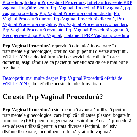
Procedură
,
Indicații Prp Vaginal Procedură
,
Intrebari frecvente PRP
vaginal
,
Pregătire pentru Prp Vaginal
,
Procedură PRP vaginală
,
prp
vaginal procedură
,
Prp Vaginal Procedură contraindicații
,
Prp
Vaginal Procedură durere
,
Prp Vaginal Procedură eficiență
,
Prp
Vaginal Procedură pregătire
,
Prp Vaginal Procedură recomandări
,
Prp Vaginal Procedură rezultate
,
Prp Vaginal Procedură siguranță
,
Recupereare după Prp Vaginal
,
Tratament PRP Vaginal procedură
Prp Vaginal Procedură
reprezintă o tehnică inovatoare în
tratamentele ginecologice, oferind soluții pentru diverse afecțiuni.
WELLGYN se dedică furnizării de servicii de calitate în acest
domeniu, asigurându-se că pacienții beneficiază de cele mai bune
rezultate.
Descoperiți mai multe despre Prp Vaginal Procedură oferită de
WELLGYN
și beneficiile acestei tehnici inovatoare.
Ce este Prp Vaginal Procedură?
Prp Vaginal Procedură
este o tehnică avansată utilizată pentru
tratamentele ginecologice, care implică utilizarea plasmei bogate în
trombocite (PRP) pentru regenerarea țesuturilor. Această procedură
este adesea utilizată pentru a trata diverse afecțiuni, inclusiv
disfuncții sexuale, incontinenta urinară și atrofie vaginală.