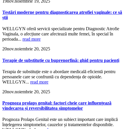
19
nov.
noiembrie 19, 2025
Testări moderne pentru diagnosticarea atrofiei vaginale: ce să
știi
WELLGYN oferă servicii specializate pentru Diagnostic Atrofie
Vaginala, o afecțiune care afectează multe femei, în special în
perioada...
read more
20
nov.
noiembrie 20, 2025
Terapie de substituție cu buprenorfină: ghid pentru pacienți
Terapia de substituție este o abordare medicală eficientă pentru
persoanele care se confruntă cu dependența de opioide.
WELLGYN...
read more
20
nov.
noiembrie 20, 2025
Prognoza prolaps genital: factori cheie care influențează
vindecarea și reversibilitatea simptomelor
Prognoza Prolaps Genital este un subiect important care implică
înțelegerea simptomelor, cauzelor și tratamentelor disponibile.