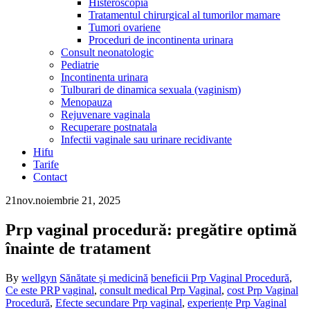
Histeroscopia
Tratamentul chirurgical al tumorilor mamare
Tumori ovariene
Proceduri de incontinenta urinara
Consult neonatologic
Pediatrie
Incontinenta urinara
Tulburari de dinamica sexuala (vaginism)
Menopauza
Rejuvenare vaginala
Recuperare postnatala
Infectii vaginale sau urinare recidivante
Hifu
Tarife
Contact
21
nov.
noiembrie 21, 2025
Prp vaginal procedură: pregătire optimă
înainte de tratament
By
wellgyn
Sănătate și medicină
beneficii Prp Vaginal Procedură
,
Ce este PRP vaginal
,
consult medical Prp Vaginal
,
cost Prp Vaginal
Procedură
,
Efecte secundare Prp vaginal
,
experiențe Prp Vaginal