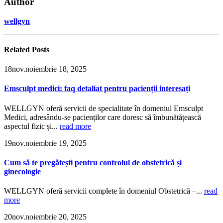
Author
wellgyn
Related
Posts
18
nov.
noiembrie 18, 2025
Emsculpt medici: faq detaliat pentru pacienții interesați
WELLGYN oferă servicii de specialitate în domeniul Emsculpt
Medici, adresându-se pacienților care doresc să îmbunătățească
aspectul fizic și...
read more
19
nov.
noiembrie 19, 2025
Cum să te pregătești pentru controlul de obstetrică și
ginecologie
WELLGYN oferă servicii complete în domeniul Obstetrică –...
read
more
20
nov.
noiembrie 20, 2025