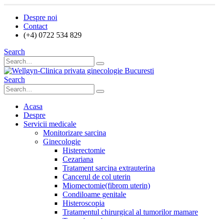
Despre noi
Contact
(+4) 0722 534 829
Search
Search
Acasa
Despre
Servicii medicale
Monitorizare sarcina
Ginecologie
Histerectomie
Cezariana
Tratament sarcina extrauterina
Cancerul de col uterin
Miomectomie(fibrom uterin)
Condiloame genitale
Histeroscopia
Tratamentul chirurgical al tumorilor mamare