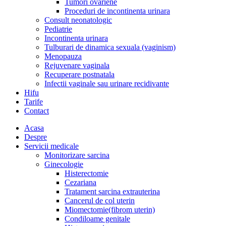
Tumori ovariene
Proceduri de incontinenta urinara
Consult neonatologic
Pediatrie
Incontinenta urinara
Tulburari de dinamica sexuala (vaginism)
Menopauza
Rejuvenare vaginala
Recuperare postnatala
Infectii vaginale sau urinare recidivante
Hifu
Tarife
Contact
Acasa
Despre
Servicii medicale
Monitorizare sarcina
Ginecologie
Histerectomie
Cezariana
Tratament sarcina extrauterina
Cancerul de col uterin
Miomectomie(fibrom uterin)
Condiloame genitale