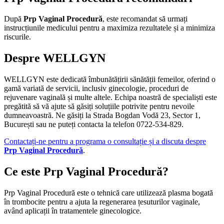
După
Prp Vaginal Procedură
, este recomandat să urmați
instrucțiunile medicului pentru a maximiza rezultatele și a minimiza
riscurile.
Despre WELLGYN
WELLGYN este dedicată îmbunătățirii sănătății femeilor, oferind o
gamă variată de servicii, inclusiv ginecologie, proceduri de
rejuvenare vaginală și multe altele. Echipa noastră de specialiști este
pregătită să vă ajute să găsiți soluțiile potrivite pentru nevoile
dumneavoastră. Ne găsiți la Strada Bogdan Vodă 23, Sector 1,
București sau ne puteți contacta la telefon 0722-534-829.
Contactați-ne pentru a programa o consultație și a discuta despre
Prp Vaginal Procedură
.
Ce este Prp Vaginal Procedură?
Prp Vaginal Procedură este o tehnică care utilizează plasma bogată
în trombocite pentru a ajuta la regenerarea țesuturilor vaginale,
având aplicații în tratamentele ginecologice.