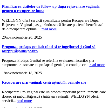
Planificarea vizitelor de follow-up dupa rejuvenare vaginala
pentru o recuperare buna
WELLGYN oferă servicii specializate pentru Recuperare Dupa
Rejuvenare Vaginala, asigurându-se că fiecare pacientă beneficiază
de o recuperare optimă....
read more
20
nov.
noiembrie 20, 2025
Prognoza prolaps genital: când să te îngrijorezi și când să
aștepți răspuns pozitiv
Prognoza Prolaps Genital se referă la evaluarea riscurilor și a
simptomelor asociate cu prolapsul genital, o condiție ce...
read more
18
nov.
noiembrie 18, 2025
Recuperare prp vaginal: ce să aștepți în primele zile
Recuperare Prp Vaginal este un proces important pentru femeile care
doresc să îmbunătățească sănătatea vaginală. WELLGYN oferă
servicii...
read more