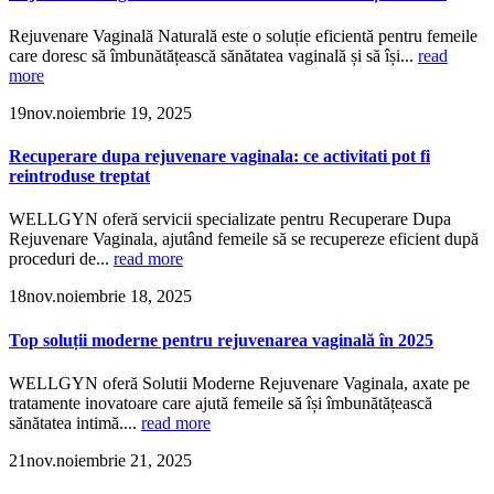
Rejuvenare Vaginală Naturală este o soluție eficientă pentru femeile
care doresc să îmbunătățească sănătatea vaginală și să își...
read
more
19
nov.
noiembrie 19, 2025
Recuperare dupa rejuvenare vaginala: ce activitati pot fi
reintroduse treptat
WELLGYN oferă servicii specializate pentru Recuperare Dupa
Rejuvenare Vaginala, ajutând femeile să se recupereze eficient după
proceduri de...
read more
18
nov.
noiembrie 18, 2025
Top soluții moderne pentru rejuvenarea vaginală în 2025
WELLGYN oferă Solutii Moderne Rejuvenare Vaginala, axate pe
tratamente inovatoare care ajută femeile să își îmbunătățească
sănătatea intimă....
read more
21
nov.
noiembrie 21, 2025