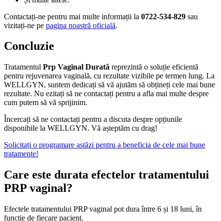
Contactați-ne pentru mai multe informații la
0722-534-829
sau
vizitați-ne pe
pagina noastră oficială
.
Concluzie
Tratamentul
Prp Vaginal Durată
reprezintă o soluție eficientă
pentru rejuvenarea vaginală, cu rezultate vizibile pe termen lung. La
WELLGYN, suntem dedicați să vă ajutăm să obțineți cele mai bune
rezultate. Nu ezitați să ne contactați pentru a afla mai multe despre
cum putem să vă sprijinim.
Încercați să ne contactați pentru a discuta despre opțiunile
disponibile la WELLGYN. Vă așteptăm cu drag!
Solicitați o programare astăzi pentru a beneficia de cele mai bune
tratamente!
Care este durata efectelor tratamentului
PRP vaginal?
Efectele tratamentului PRP vaginal pot dura între 6 și 18 luni, în
funcție de fiecare pacient.