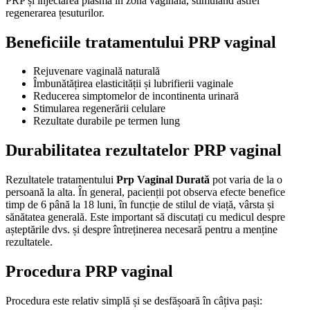
PRP și injectarea plasma în zona vaginală, stimulând astfel
regenerarea țesuturilor.
Beneficiile tratamentului PRP vaginal
Rejuvenare vaginală naturală
Îmbunătățirea elasticității și lubrifierii vaginale
Reducerea simptomelor de incontinenta urinară
Stimularea regenerării celulare
Rezultate durabile pe termen lung
Durabilitatea rezultatelor PRP vaginal
Rezultatele tratamentului
Prp Vaginal Durată
pot varia de la o
persoană la alta. În general, pacienții pot observa efecte benefice
timp de 6 până la 18 luni, în funcție de stilul de viață, vârsta și
sănătatea generală. Este important să discutați cu medicul despre
așteptările dvs. și despre întreținerea necesară pentru a menține
rezultatele.
Procedura PRP vaginal
Procedura este relativ simplă și se desfășoară în câțiva pași: