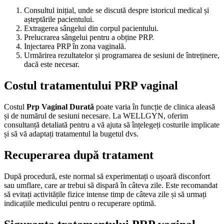
Consultul inițial, unde se discută despre istoricul medical și
așteptările pacientului.
Extragerea sângelui din corpul pacientului.
Prelucrarea sângelui pentru a obține PRP.
Injectarea PRP în zona vaginală.
Urmărirea rezultatelor și programarea de sesiuni de întreținere,
dacă este necesar.
Costul tratamentului PRP vaginal
Costul
Prp Vaginal Durată
poate varia în funcție de clinica aleasă
și de numărul de sesiuni necesare. La WELLGYN, oferim
consultanță detaliată pentru a vă ajuta să înțelegeți costurile implicate
și să vă adaptați tratamentul la bugetul dvs.
Recuperarea după tratament
După procedură, este normal să experimentați o ușoară disconfort
sau umflare, care ar trebui să dispară în câteva zile. Este recomandat
să evitați activitățile fizice intense timp de câteva zile și să urmați
indicațiile medicului pentru o recuperare optimă.