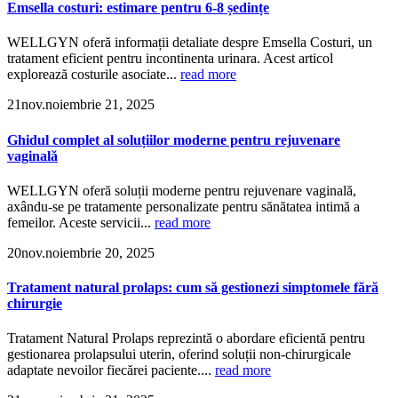
Emsella costuri: estimare pentru 6-8 ședințe
WELLGYN oferă informații detaliate despre Emsella Costuri, un
tratament eficient pentru incontinenta urinara. Acest articol
explorează costurile asociate...
read more
21
nov.
noiembrie 21, 2025
Ghidul complet al soluțiilor moderne pentru rejuvenare
vaginală
WELLGYN oferă soluții moderne pentru rejuvenare vaginală,
axându-se pe tratamente personalizate pentru sănătatea intimă a
femeilor. Aceste servicii...
read more
20
nov.
noiembrie 20, 2025
Tratament natural prolaps: cum să gestionezi simptomele fără
chirurgie
Tratament Natural Prolaps reprezintă o abordare eficientă pentru
gestionarea prolapsului uterin, oferind soluții non-chirurgicale
adaptate nevoilor fiecărei paciente....
read more