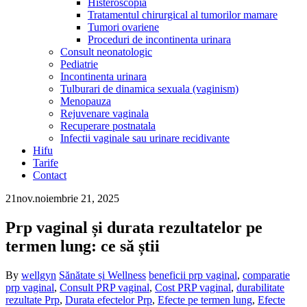
Histeroscopia
Tratamentul chirurgical al tumorilor mamare
Tumori ovariene
Proceduri de incontinenta urinara
Consult neonatologic
Pediatrie
Incontinenta urinara
Tulburari de dinamica sexuala (vaginism)
Menopauza
Rejuvenare vaginala
Recuperare postnatala
Infectii vaginale sau urinare recidivante
Hifu
Tarife
Contact
21
nov.
noiembrie 21, 2025
Prp vaginal și durata rezultatelor pe
termen lung: ce să știi
By
wellgyn
Sănătate și Wellness
beneficii prp vaginal
,
comparatie
prp vaginal
,
Consult PRP vaginal
,
Cost PRP vaginal
,
durabilitate
rezultate Prp
,
Durata efectelor Prp
,
Efecte pe termen lung
,
Efecte