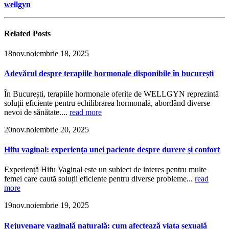
wellgyn
Related
Posts
18
nov.
noiembrie 18, 2025
Adevărul despre terapiile hormonale disponibile în bucurești
În București, terapiile hormonale oferite de WELLGYN reprezintă
soluții eficiente pentru echilibrarea hormonală, abordând diverse
nevoi de sănătate....
read more
20
nov.
noiembrie 20, 2025
Hifu vaginal: experiența unei paciente despre durere și confort
Experiență Hifu Vaginal este un subiect de interes pentru multe
femei care caută soluții eficiente pentru diverse probleme...
read
more
19
nov.
noiembrie 19, 2025
Rejuvenare vaginală naturală: cum afectează viața sexuală