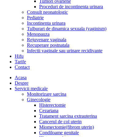
Tumori ovariene
Proceduri de incontinenta urinara
Consult neonatologic
Pediatrie
Incontinenta urinara
Tulburari de dinamica sexuala (vaginism)
Menopauza
Rejuvenare vaginala
Recuperare postnatala
Infectii vaginale sau urinare recidivante
Hifu
Tarife
Contact
Acasa
Despre
Servicii medicale
Monitorizare sarcina
Ginecologie
Histerectomie
Cezariana
Tratament sarcina extrauterina
Cancerul de col uterin
Miomectomie(fibrom uterin)
Condiloame genitale