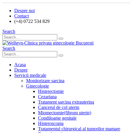
Despre noi
Contact
(+4) 0722 534 829
Search
Search
Acasa
Despre
Servicii medicale
Monitorizare sarcina
Ginecologie
Histerectomie
Cezariana
Tratament sarcina extrauterina
Cancerul de col uterin
Miomectomie(fibrom uterin)
Condiloame genitale
Histeroscopia
Tratamentul chirurgical al tumorilor mamare