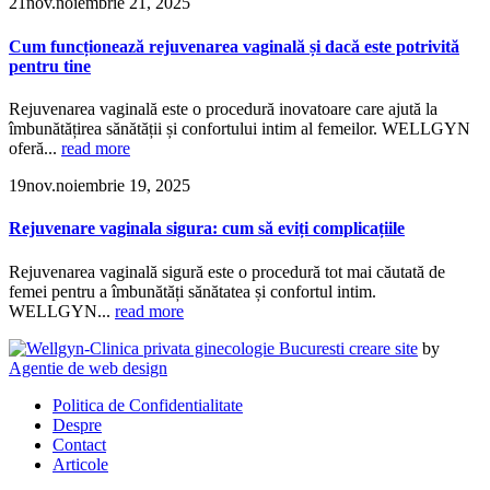
21
nov.
noiembrie 21, 2025
Cum funcționează rejuvenarea vaginală și dacă este potrivită
pentru tine
Rejuvenarea vaginală este o procedură inovatoare care ajută la
îmbunătățirea sănătății și confortului intim al femeilor. WELLGYN
oferă...
read more
19
nov.
noiembrie 19, 2025
Rejuvenare vaginala sigura: cum să eviți complicațiile
Rejuvenarea vaginală sigură este o procedură tot mai căutată de
femei pentru a îmbunătăți sănătatea și confortul intim.
WELLGYN...
read more
creare site
by
Agentie de web design
Politica de Confidentialitate
Despre
Contact
Articole