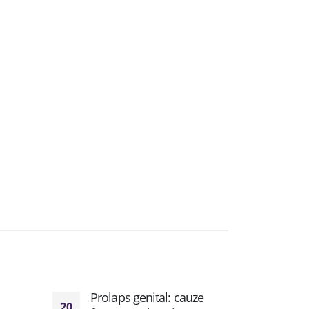
Prolaps genital: cauze
Rece
20
19