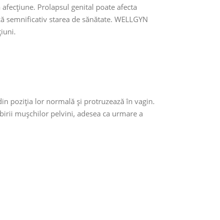
afecțiune. Prolapsul genital poate afecta
ască semnificativ starea de sănătate. WELLGYN
iuni.
 din poziția lor normală și protruzează în vagin.
birii mușchilor pelvini, adesea ca urmare a