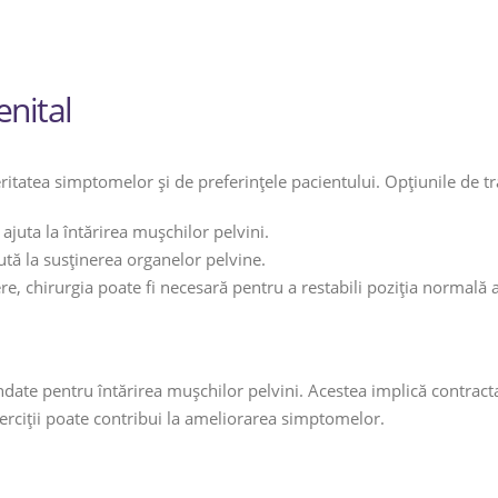
enital
itatea simptomelor și de preferințele pacientului. Opțiunile de t
 ajuta la întărirea mușchilor pelvini.
ută la susținerea organelor pelvine.
ere, chirurgia poate fi necesară pentru a restabili poziția normală 
ndate pentru întărirea mușchilor pelvini. Acestea implică contract
xerciții poate contribui la ameliorarea simptomelor.