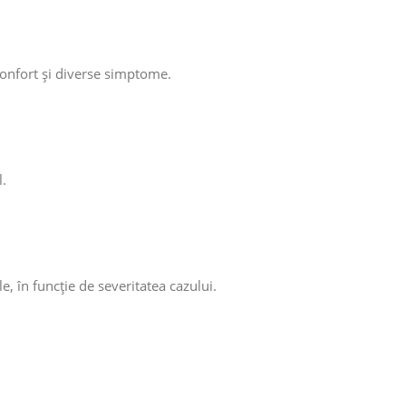
sconfort și diverse simptome.
l.
e, în funcție de severitatea cazului.