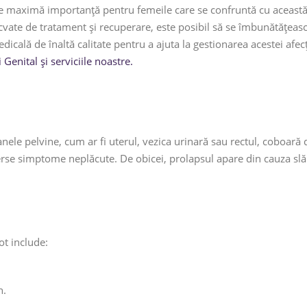
e maximă importanță pentru femeile care se confruntă cu această 
adecvate de tratament și recuperare, este posibil să se îmbunătățe
edicală de înaltă calitate pentru a ajuta la gestionarea acestei afecț
enital și serviciile noastre.
ganele pelvine, cum ar fi uterul, vezica urinară sau rectul, coboară
erse simptome neplăcute. De obicei, prolapsul apare din cauza slă
ot include:
n.