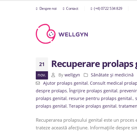
Despre noi
Contact
(+4) 0722 534 829
Recuperare prolaps 
21
nov.
By
wellgyn
Sănătate și medicină
Ajutor prolaps genital
,
Consult medical prola
despre prolaps
,
Îngrijire prolaps genital
,
prevenir
prolaps genital
,
resurse pentru prolaps genital.
,
prolaps genital
,
Terapie prolaps genital
,
tratamen
Recuperarea prolapsului genital este un proces e
trateze această afecțiune. Informațiile despre s