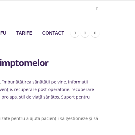
IFU
TARIFE
CONTACT
 simptomelor
l
,
îmbunătățirea sănătății pelvine
,
informații
venție
,
recuperare post-operatorie
,
recuperare
u prolaps
,
stil de viață sănătos
,
Suport pentru
ate pentru a ajuta pacienții să gestioneze și să