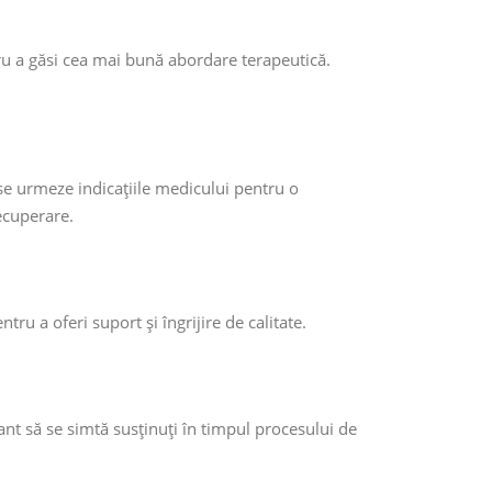
ru a găsi cea mai bună abordare terapeutică.
se urmeze indicațiile medicului pentru o
recuperare.
ru a oferi suport și îngrijire de calitate.
t să se simtă susținuți în timpul procesului de