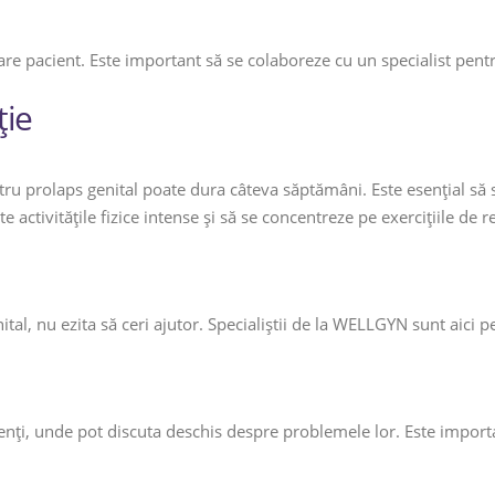
re pacient. Este important să se colaboreze cu un specialist pent
ție
ru prolaps genital poate dura câteva săptămâni. Este esențial să 
te activitățile fizice intense și să se concentreze pe exercițiile de 
l, nu ezita să ceri ajutor. Specialiștii de la WELLGYN sunt aici pent
ți, unde pot discuta deschis despre problemele lor. Este importan