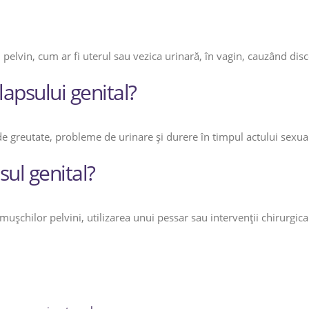
 pelvin, cum ar fi uterul sau vezica urinară, în vagin, cauzând di
apsului genital?
e greutate, probleme de urinare și durere în timpul actului sexua
ul genital?
mușchilor pelvini, utilizarea unui pessar sau intervenții chirurgical