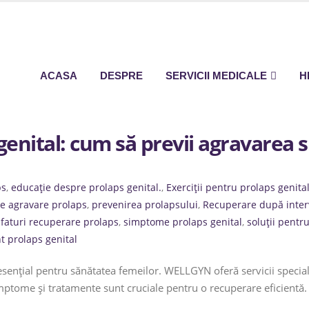
ACASA
DESPRE
SERVICII MEDICALE
H
genital: cum să previi agravarea
ps
,
educație despre prolaps genital.
,
Exerciții pentru prolaps genita
e agravare prolaps
,
prevenirea prolapsului
,
Recuperare după inter
sfaturi recuperare prolaps
,
simptome prolaps genital
,
soluții pentr
t prolaps genital
sențial pentru sănătatea femeilor. WELLGYN oferă servicii specializ
imptome și tratamente sunt cruciale pentru o recuperare eficientă.