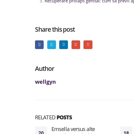
Recuperare prolaps genital: cum să previi
Share this post
Author
wellgyn
RELATED
POSTS
Emsella versus alte
20
18