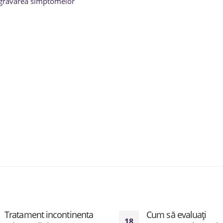
 agravarea simptomelor
Tratament incontinenta
Cum să evaluați
18