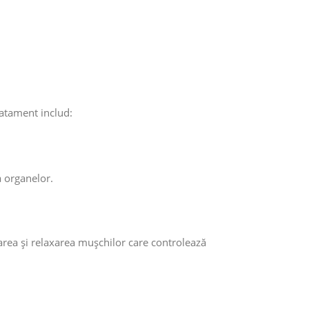
ratament includ:
a organelor.
area și relaxarea mușchilor care controlează