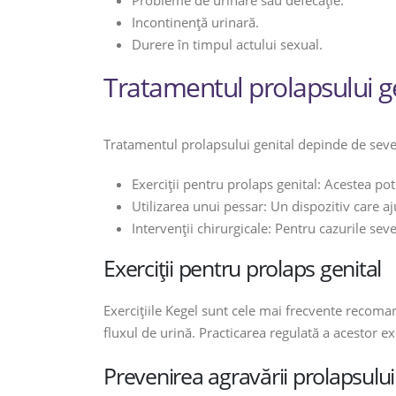
Probleme de urinare sau defecație.
Incontinență urinară.
Durere în timpul actului sexual.
Tratamentul prolapsului g
Tratamentul prolapsului genital depinde de sever
Exerciții pentru prolaps genital: Acestea pot
Utilizarea unui pessar: Un dispozitiv care aj
Intervenții chirurgicale: Pentru cazurile sev
Exerciții pentru prolaps genital
Exercițiile Kegel sunt cele mai frecvente recoma
fluxul de urină. Practicarea regulată a acestor e
Prevenirea agravării prolapsului