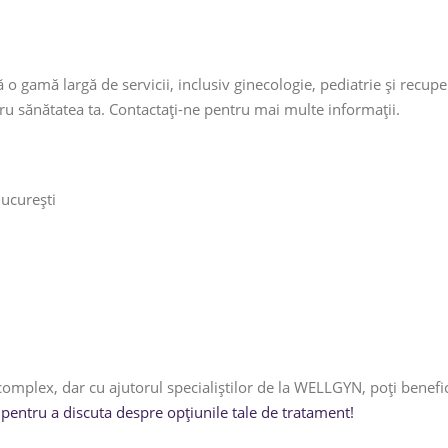
 o gamă largă de servicii, inclusiv ginecologie, pediatrie și recupe
tru sănătatea ta. Contactați-ne pentru mai multe informații.
ucurești
mplex, dar cu ajutorul specialiștilor de la WELLGYN, poți beneficia
pentru a discuta despre opțiunile tale de tratament!