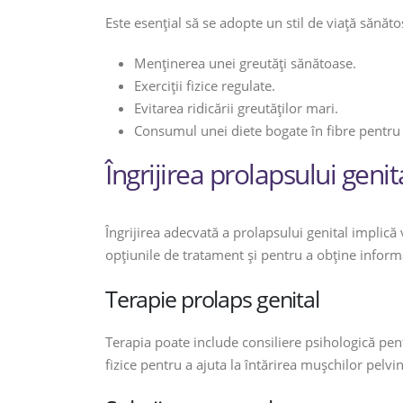
Este esențial să se adopte un stil de viață sănăt
Menținerea unei greutăți sănătoase.
Exerciții fizice regulate.
Evitarea ridicării greutăților mari.
Consumul unei diete bogate în fibre pentru 
Îngrijirea prolapsului genit
Îngrijirea adecvată a prolapsului genital implică
opțiunile de tratament și pentru a obține inform
Terapie prolaps genital
Terapia poate include consiliere psihologică pen
fizice pentru a ajuta la întărirea mușchilor pelvin