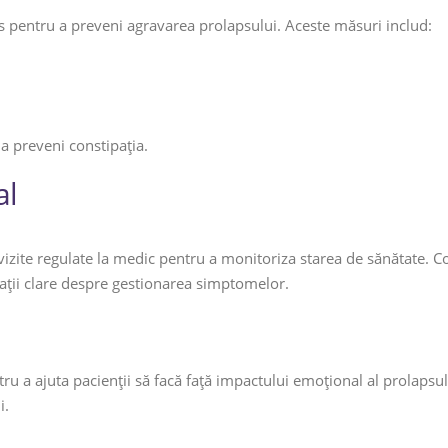
os pentru a preveni agravarea prolapsului. Aceste măsuri includ:
a preveni constipația.
al
 vizite regulate la medic pentru a monitoriza starea de sănătate. C
ații clare despre gestionarea simptomelor.
tru a ajuta pacienții să facă față impactului emoțional al prolaps
i.