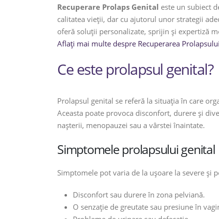
Recuperare Prolaps Genital
este un subiect d
calitatea vieții, dar cu ajutorul unor strategii 
oferă soluții personalizate, sprijin și expertiză m
Aflați mai multe despre Recuperarea Prolapsului G
Ce este prolapsul genital?
Prolapsul genital se referă la situația în care or
Aceasta poate provoca disconfort, durere și div
nașterii, menopauzei sau a vârstei înaintate.
Simptomele prolapsului genital
Simptomele pot varia de la ușoare la severe și p
Disconfort sau durere în zona pelviană.
O senzație de greutate sau presiune în vagi