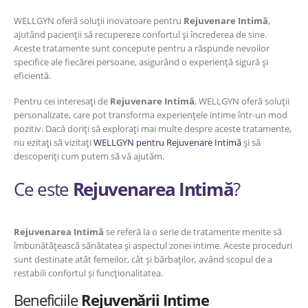
WELLGYN oferă soluții inovatoare pentru
Rejuvenare Intimă
,
ajutând pacienții să recupereze confortul și încrederea de sine.
Aceste tratamente sunt concepute pentru a răspunde nevoilor
specifice ale fiecărei persoane, asigurând o experiență sigură și
eficientă.
Pentru cei interesați de
Rejuvenare Intimă
, WELLGYN oferă soluții
personalizate, care pot transforma experiențele intime într-un mod
pozitiv. Dacă doriți să explorați mai multe despre aceste tratamente,
nu ezitați să vizitați
WELLGYN pentru Rejuvenare Intimă
și să
descoperiți cum putem să vă ajutăm.
Ce este
Rejuvenarea Intimă
?
Rejuvenarea Intimă
se referă la o serie de tratamente menite să
îmbunătățească sănătatea și aspectul zonei intime. Aceste proceduri
sunt destinate atât femeilor, cât și bărbaților, având scopul de a
restabili confortul și funcționalitatea.
Beneficiile
Rejuvenării Intime