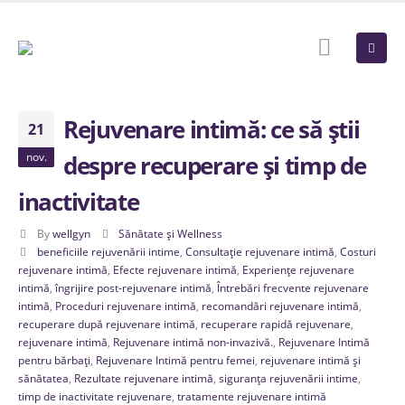
Rejuvenare intimă: ce să știi
21
nov.
despre recuperare și timp de
inactivitate
By
wellgyn
Sănătate și Wellness
beneficiile rejuvenării intime
,
Consultație rejuvenare intimă
,
Costuri
rejuvenare intimă
,
Efecte rejuvenare intimă
,
Experiențe rejuvenare
intimă
,
îngrijire post-rejuvenare intimă
,
Întrebări frecvente rejuvenare
intimă
,
Proceduri rejuvenare intimă
,
recomandări rejuvenare intimă
,
recuperare după rejuvenare intimă
,
recuperare rapidă rejuvenare
,
rejuvenare intimă
,
Rejuvenare intimă non-invazivă.
,
Rejuvenare Intimă
pentru bărbați
,
Rejuvenare Intimă pentru femei
,
rejuvenare intimă și
sănătatea
,
Rezultate rejuvenare intimă
,
siguranța rejuvenării intime
,
timp de inactivitate rejuvenare
,
tratamente rejuvenare intimă