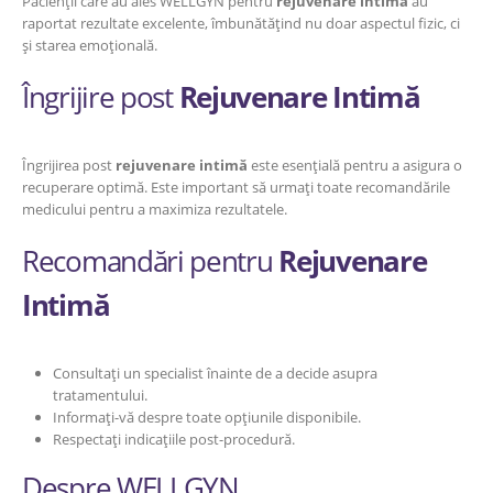
Pacienții care au ales WELLGYN pentru
rejuvenare intimă
au
raportat rezultate excelente, îmbunătățind nu doar aspectul fizic, ci
și starea emoțională.
Îngrijire post
Rejuvenare Intimă
Îngrijirea post
rejuvenare intimă
este esențială pentru a asigura o
recuperare optimă. Este important să urmați toate recomandările
medicului pentru a maximiza rezultatele.
Recomandări pentru
Rejuvenare
Intimă
Consultați un specialist înainte de a decide asupra
tratamentului.
Informați-vă despre toate opțiunile disponibile.
Respectați indicațiile post-procedură.
Despre WELLGYN