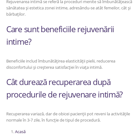
Rejuvenarea intimă se referă la proceduri menite să îmbunătățească
sănătatea și estetica zonei intime, adresându-se atât femeilor, cât și
bărbaților.
Care sunt beneficiile rejuvenării
intime?
Beneficiile includ îmbunătățirea elasticității pielii, reducerea
disconfortului și creșterea satisfacției în viața intimă.
Cât durează recuperarea după
procedurile de rejuvenare intimă?
Recuperarea variază, dar de obicei pacienții pot reveni la activitățile
normale în 3-7 zile, în funcție de tipul de procedură.
Acasă