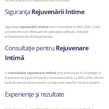
intime, precum și o reducere a disconfortului.
Siguranța
Rejuvenării Intime
Siguranța
rejuvenării intime
este o prioritate la WELLGYN. Toate
procedurile sunt efectuate de specialiști calificați, utilizând
echipamente de ultimă generație.
Consultație pentru
Rejuvenare
Intimă
O
consultație rejuvenare intimă
este primul pas în a înțelege ce
tratament este potrivit pentru dumneavoastră. La WELLGYN, oferim
evaluări personalizate pentru a răspunde nevoilor fiecărui pacient.
Experiențe și rezultate