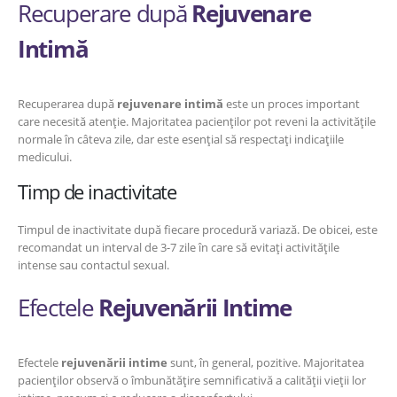
Recuperare după
Rejuvenare
Intimă
Recuperarea după
rejuvenare intimă
este un proces important
care necesită atenție. Majoritatea pacienților pot reveni la activitățile
normale în câteva zile, dar este esențial să respectați indicațiile
medicului.
Timp de inactivitate
Timpul de inactivitate după fiecare procedură variază. De obicei, este
recomandat un interval de 3-7 zile în care să evitați activitățile
intense sau contactul sexual.
Efectele
Rejuvenării Intime
Efectele
rejuvenării intime
sunt, în general, pozitive. Majoritatea
pacienților observă o îmbunătățire semnificativă a calității vieții lor