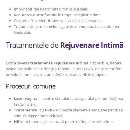
Îmbunătățirea elasticității și tonusului pielii.
Reducerea disconfortului în timpul relațiilor intime.
Creșterea încrederii în sine și a satisfacției personale.
Tratamentul problemelor legate de menopauză sau scăderea
libidoului.
Tratamentele de
Rejuvenare Intimă
Există diverse
tratamente rejuvenare intimă
disponibile, fiecare
având propriile sale indicații și tehnici. La WELLGYN, ne concentrăm
pe soluții non-invazive care oferă rezultate vizibile și rapide.
Proceduri comune
Laser vaginal
– pentru stimularea colagenului și îmbunătățirea
texturii pielii.
Tratamentul cu PRP
– utilizează plachetele sanguine pentru a
stimula regenerarea celulară.
Hifu
– o tehnologie avansată pentru liftingul zonei intime.