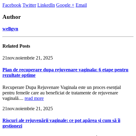
Facebook
Twitter
LinkedIn
Google +
Email
Author
wellgyn
Related
Posts
21
nov.
noiembrie 21, 2025
Plan de recuperare dupa rejuvenare vaginala: 6 etape pentru
rezultate optime
Recuperare Dupa Rejuvenare Vaginala este un proces esențial
pentru femeile care au beneficiat de tratamente de rejuvenare
vaginală....
read more
21
nov.
noiembrie 21, 2025
Riscuri ale rejuvenării vaginale: ce pot apărea și cum să îi
gestionezi