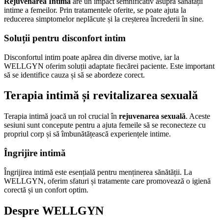
Rejuvenarea Intimă
are un impact semnificativ asupra sănătății
intime a femeilor. Prin tratamentele oferite, se poate ajuta la
reducerea simptomelor neplăcute și la creșterea încrederii în sine.
Soluții pentru disconfort intim
Disconfortul intim poate apărea din diverse motive, iar la
WELLGYN oferim soluții adaptate fiecărei paciente. Este important
să se identifice cauza și să se abordeze corect.
Terapia intimă și revitalizarea sexuală
Terapia intimă joacă un rol crucial în
rejuvenarea sexuală
. Aceste
sesiuni sunt concepute pentru a ajuta femeile să se reconecteze cu
propriul corp și să îmbunătățească experiențele intime.
Îngrijire intimă
Îngrijirea intimă este esențială pentru menținerea sănătății. La
WELLGYN, oferim sfaturi și tratamente care promovează o igienă
corectă și un confort optim.
Despre WELLGYN