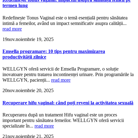
termen lung
Redefinește Tonus Vaginal este o temă esențială pentru sănătatea
intimă a femeilor, având un impact semnificativ asupra calității...
read more
19
nov.
noiembrie 19, 2025
Emsella programare: 10 tips pentru maximizarea
productivității zilnice
WELLGYN oferă servicii de Emsella Programare, o soluție
inovatoare pentru tratarea incontinenței urinare. Prin programările la
WELLGYN, pacienții...
read more
20
nov.
noiembrie 20, 2025
Recuperare hifu vaginal: când poți reveni la activitatea sexuală
Recuperarea după un tratament Hifu vaginal este un proces
important pentru sănătatea femeilor. WELLGYN oferă servicii
specializate în...
read more
21
nov.
noiembrie 21, 2025