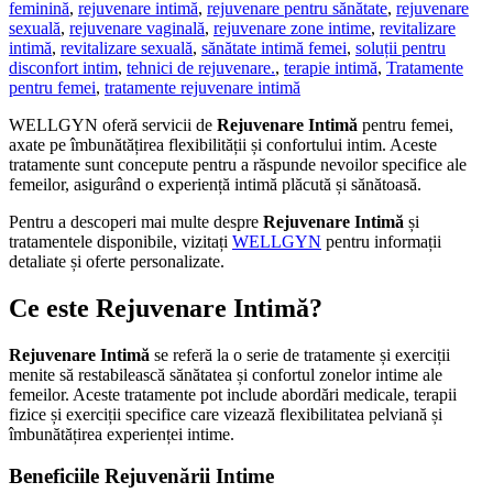
feminină
,
rejuvenare intimă
,
rejuvenare pentru sănătate
,
rejuvenare
sexuală
,
rejuvenare vaginală
,
rejuvenare zone intime
,
revitalizare
intimă
,
revitalizare sexuală
,
sănătate intimă femei
,
soluții pentru
disconfort intim
,
tehnici de rejuvenare.
,
terapie intimă
,
Tratamente
pentru femei
,
tratamente rejuvenare intimă
WELLGYN oferă servicii de
Rejuvenare Intimă
pentru femei,
axate pe îmbunătățirea flexibilității și confortului intim. Aceste
tratamente sunt concepute pentru a răspunde nevoilor specifice ale
femeilor, asigurând o experiență intimă plăcută și sănătoasă.
Pentru a descoperi mai multe despre
Rejuvenare Intimă
și
tratamentele disponibile, vizitați
WELLGYN
pentru informații
detaliate și oferte personalizate.
Ce este
Rejuvenare Intimă
?
Rejuvenare Intimă
se referă la o serie de tratamente și exerciții
menite să restabilească sănătatea și confortul zonelor intime ale
femeilor. Aceste tratamente pot include abordări medicale, terapii
fizice și exerciții specifice care vizează flexibilitatea pelviană și
îmbunătățirea experienței intime.
Beneficiile
Rejuvenării Intime