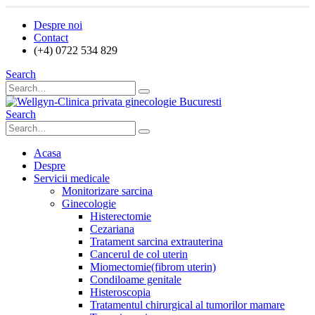
Despre noi
Contact
(+4) 0722 534 829
Search
Search
Acasa
Despre
Servicii medicale
Monitorizare sarcina
Ginecologie
Histerectomie
Cezariana
Tratament sarcina extrauterina
Cancerul de col uterin
Miomectomie(fibrom uterin)
Condiloame genitale
Histeroscopia
Tratamentul chirurgical al tumorilor mamare