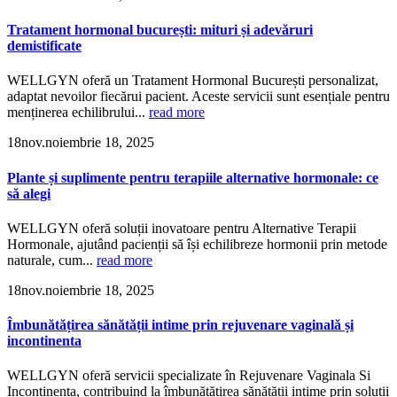
Tratament hormonal bucurești: mituri și adevăruri
demistificate
WELLGYN oferă un Tratament Hormonal București personalizat,
adaptat nevoilor fiecărui pacient. Aceste servicii sunt esențiale pentru
menținerea echilibrului...
read more
18
nov.
noiembrie 18, 2025
Plante și suplimente pentru terapiile alternative hormonale: ce
să alegi
WELLGYN oferă soluții inovatoare pentru Alternative Terapii
Hormonale, ajutând pacienții să își echilibreze hormonii prin metode
naturale, cum...
read more
18
nov.
noiembrie 18, 2025
Îmbunătățirea sănătății intime prin rejuvenare vaginală și
incontinenta
WELLGYN oferă servicii specializate în Rejuvenare Vaginala Si
Incontinenta, contribuind la îmbunătățirea sănătății intime prin soluții