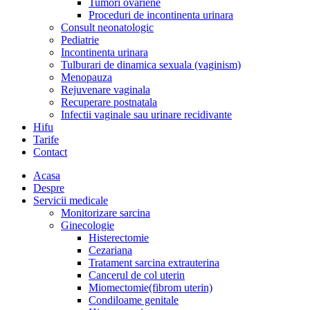
Tumori ovariene
Proceduri de incontinenta urinara
Consult neonatologic
Pediatrie
Incontinenta urinara
Tulburari de dinamica sexuala (vaginism)
Menopauza
Rejuvenare vaginala
Recuperare postnatala
Infectii vaginale sau urinare recidivante
Hifu
Tarife
Contact
Acasa
Despre
Servicii medicale
Monitorizare sarcina
Ginecologie
Histerectomie
Cezariana
Tratament sarcina extrauterina
Cancerul de col uterin
Miomectomie(fibrom uterin)
Condiloame genitale