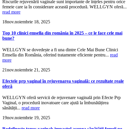
Riscurile rejuvenării vaginale sunt importante de înțeles pentru orice
femeie care ia în considerare această procedură. WELLGYN oferă...
read more
18
nov.
noiembrie 18, 2025
Top 10 clinici emsella din românia în 2025 – ce le face cele mai
bune?
WELLGYN se dovedește a fi una dintre Cele Mai Bune Clinici
Emsella din România, oferind tratamente eficiente pentru...
read
more
21
nov.
noiembrie 21, 2025
Efectele prp vaginal în rejuvenarea vaginală: ce rezultate reale
oferă
WELLGYN oferă servicii de rejuvenare vaginală prin Efecte Prp
Vaginal, o procedură inovatoare care ajută la îmbunătățirea
sănătății...
read more
19
nov.
noiembrie 19, 2025
Redefinește tonus vaginal: impactul asupra sănătății femeii pe