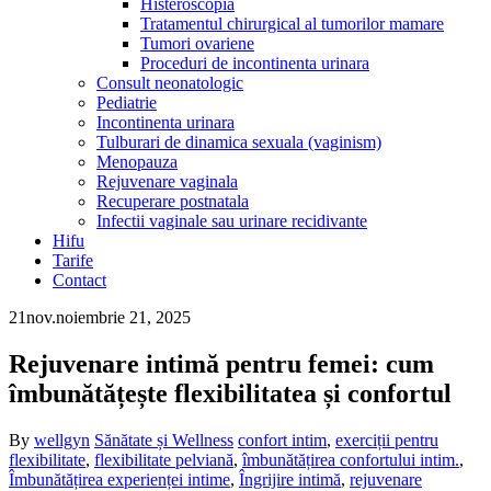
Histeroscopia
Tratamentul chirurgical al tumorilor mamare
Tumori ovariene
Proceduri de incontinenta urinara
Consult neonatologic
Pediatrie
Incontinenta urinara
Tulburari de dinamica sexuala (vaginism)
Menopauza
Rejuvenare vaginala
Recuperare postnatala
Infectii vaginale sau urinare recidivante
Hifu
Tarife
Contact
21
nov.
noiembrie 21, 2025
Rejuvenare intimă pentru femei: cum
îmbunătățește flexibilitatea și confortul
By
wellgyn
Sănătate și Wellness
confort intim
,
exerciții pentru
flexibilitate
,
flexibilitate pelviană
,
îmbunătățirea confortului intim.
,
Îmbunătățirea experienței intime
,
Îngrijire intimă
,
rejuvenare