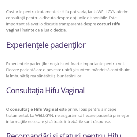
Costurile pentru tratamentele Hifu pot varia, iar la WELLGYN oferim
consultații pentru a discuta despre opțiunile disponibile. Este
important să aveți o discuție transparentă despre
costuri Hifu
Vaginal
înainte de a lua o decizie.
Experiențele pacienților
Experiențele pacienților noștri sunt foarte importante pentru noi.
Fiecare pacientă are o poveste unică și suntem mândri să contribuim
la îmbunătățirea sănătății și bunăstării lor.
Consultația Hifu Vaginal
O
consultație Hifu Vaginal
este primul pas pentru a începe
tratamentul. La WELLGYN, ne asigurăm că fiecare pacientă primește
informațiile necesare și că toate întrebările sunt răspunse.
Recomandări și sfaturi pentru Hifu