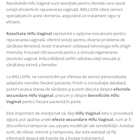
Rezultatele Hifu Vaginal sunt esențiale pentru femeile care caută
soluții eficiente în rejuvenarea vaginală. WELLGYN oferă servicii
specializate în acest domeniu, asigurând un tratament sigur și
eficient.
Rezultate Hifu Vaginal
reprezintă o opțiune inovatoare pentru
rejuvenarea vaginală, oferind soluții pentru diverse probleme de
sănătate feminină. Acest tratament utilizează tehnologia Hifu (High-
Intensity Focused Ultrasound) pentru a stimula regenerarea
țesutului vaginal, îmbunătățind astfel calitatea vieții sexuale și
sănătatea intimă a femeilor.
La WELLGYN, ne concentrăm pe oferirea de servicii personalizate,
adaptate nevoilor fiecărei paciente. Printr-o consultație detaliată,
putem evalua starea de sănătate și putem discuta despre
efectele
secundare Hifu Vaginal
, precum și despre
beneficiile Hifu
Vaginal
pentru fiecare pacientă în parte.
Este important de menționat că, deși
Hifu Vaginal
este o procedură
sigură, pot apărea unele
efecte secundare Hifu Vaginal
, cum ar fi
disconfortul temporar sau ușoare modificări ale sensibilității. Acestea
sunt, de obicei, minore și temporare, dar este esențial să fiți
informată despre ele înainte de a începe tratamentul.