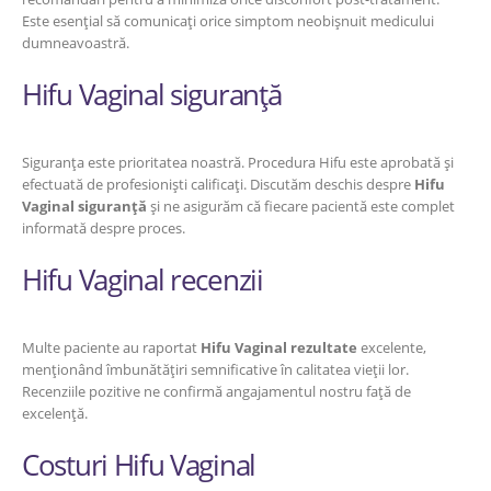
Este esențial să comunicați orice simptom neobișnuit medicului
dumneavoastră.
Hifu Vaginal siguranță
Siguranța este prioritatea noastră. Procedura Hifu este aprobată și
efectuată de profesioniști calificați. Discutăm deschis despre
Hifu
Vaginal siguranță
și ne asigurăm că fiecare pacientă este complet
informată despre proces.
Hifu Vaginal recenzii
Multe paciente au raportat
Hifu Vaginal rezultate
excelente,
menționând îmbunătățiri semnificative în calitatea vieții lor.
Recenziile pozitive ne confirmă angajamentul nostru față de
excelență.
Costuri Hifu Vaginal