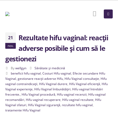
Rezultate hifu vaginal: reacții
21
nov.
adverse posibile și cum să le
gestionezi
By
wellgyn
Sănătate și medicină
beneficii hifu vaginal
,
Costuri Hifu vaginal
,
Efecte secundare Hifu
Vaginal
,
gestionare reacții adverse Hifu
,
Hifu Vaginal consultație
,
Hifu
vaginal contraindicații
,
Hifu Vaginal durere
,
Hifu Vaginal eficiență
,
Hifu
Vaginal experiențe
,
Hifu Vaginal îmbunătățiri
,
Hifu vaginal întrebări
frecvente.
,
Hifu Vaginal procedură
,
Hifu vaginal recenzii
,
Hifu vaginal
recomandări
,
Hifu vaginal recuperare
,
Hifu vaginal rezultate
,
Hifu
Vaginal sfaturi
,
Hifu Vaginal siguranță
,
rezultate hifu vaginal
,
tratamente Hifu Vaginal