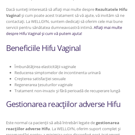
Dacă sunteți interesată să aflați mai multe despre
Rezultatele Hifu
Vaginal
și cum poate acest tratament să vă ajute, vă invităm să ne
contactați. La WELLGYN, suntem dedicați să oferim cele mai bune
servicii pentru sănătatea dumneavoastră intimă.
Aflați mai multe
despre Hifu Vaginal și cum vă putem ajuta!
Beneficiile Hifu Vaginal
Îmbunătățirea elasticității vaginale
Reducerea simptomelor de incontinenta urinară
Creșterea satisfacției sexuale
Regenerarea țesuturilor vaginale
Tratament non-invaziv și fără perioadă de recuperare lungă
Gestionarea reacțiilor adverse Hifu
Este normal ca pacienții să aibă întrebări legate de
gestionarea
reacțiilor adverse Hifu
. La WELLGYN, oferim suport complet și
recomandări pentru a minimiza orice disconfort post-tratament.