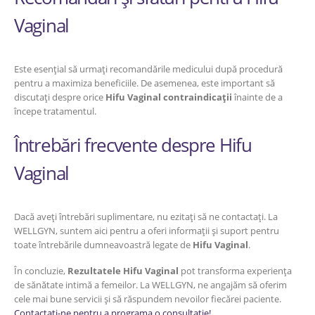
Vaginal
Este esențial să urmați recomandările medicului după procedură
pentru a maximiza beneficiile. De asemenea, este important să
discutați despre orice
Hifu Vaginal contraindicații
înainte de a
începe tratamentul.
Întrebări frecvente despre Hifu
Vaginal
Dacă aveți întrebări suplimentare, nu ezitați să ne contactați. La
WELLGYN, suntem aici pentru a oferi informații și suport pentru
toate întrebările dumneavoastră legate de
Hifu Vaginal
.
În concluzie,
Rezultatele Hifu Vaginal
pot transforma experiența
de sănătate intimă a femeilor. La WELLGYN, ne angajăm să oferim
cele mai bune servicii și să răspundem nevoilor fiecărei paciente.
Contactați-ne pentru a programa o consultație!