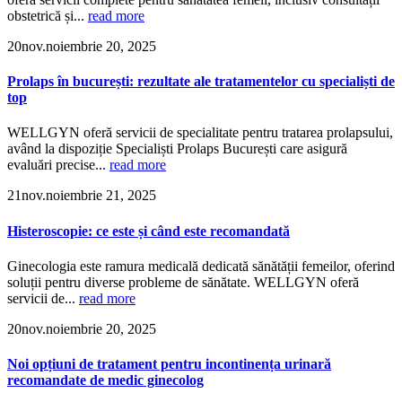
obstetrică și...
read more
20
nov.
noiembrie 20, 2025
Prolaps în bucurești: rezultate ale tratamentelor cu specialiști de
top
WELLGYN oferă servicii de specialitate pentru tratarea prolapsului,
având la dispoziție Specialiști Prolaps București care asigură
evaluări precise...
read more
21
nov.
noiembrie 21, 2025
Histeroscopie: ce este și când este recomandată
Ginecologia este ramura medicală dedicată sănătății femeilor, oferind
soluții pentru diverse probleme de sănătate. WELLGYN oferă
servicii de...
read more
20
nov.
noiembrie 20, 2025
Noi opțiuni de tratament pentru incontinența urinară
recomandate de medic ginecolog