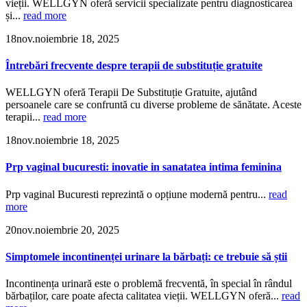
vieții. WELLGYN oferă servicii specializate pentru diagnosticarea
și...
read more
18
nov.
noiembrie 18, 2025
Întrebări frecvente despre terapii de substituție gratuite
WELLGYN oferă Terapii De Substituție Gratuite, ajutând
persoanele care se confruntă cu diverse probleme de sănătate. Aceste
terapii...
read more
18
nov.
noiembrie 18, 2025
Prp vaginal bucuresti: inovatie in sanatatea intima feminina
Prp vaginal Bucuresti reprezintă o opțiune modernă pentru...
read
more
20
nov.
noiembrie 20, 2025
Simptomele incontinenței urinare la bărbați: ce trebuie să știi
Incontinența urinară este o problemă frecventă, în special în rândul
bărbaților, care poate afecta calitatea vieții. WELLGYN oferă...
read