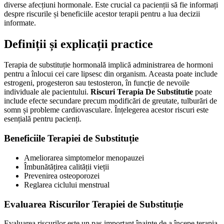
diverse afecțiuni hormonale. Este crucial ca pacienții să fie informați
despre riscurile și beneficiile acestor terapii pentru a lua decizii
informate.
Definiții și explicații practice
Terapia de substituție hormonală implică administrarea de hormoni
pentru a înlocui cei care lipsesc din organism. Aceasta poate include
estrogeni, progesteron sau testosteron, în funcție de nevoile
individuale ale pacientului.
Riscuri Terapia De Substitutie
poate
include efecte secundare precum modificări de greutate, tulburări de
somn și probleme cardiovasculare. Înțelegerea acestor riscuri este
esențială pentru pacienți.
Beneficiile Terapiei de Substituție
Ameliorarea simptomelor menopauzei
Îmbunătățirea calității vieții
Prevenirea osteoporozei
Reglarea ciclului menstrual
Evaluarea Riscurilor Terapiei de Substituție
Evaluarea riscurilor este un pas important înainte de a începe terapia