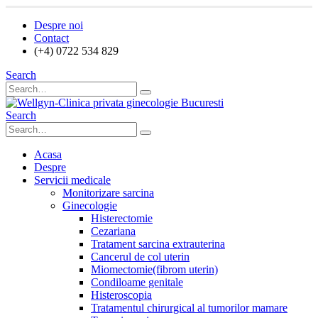
Despre noi
Contact
(+4) 0722 534 829
Search
Search
Acasa
Despre
Servicii medicale
Monitorizare sarcina
Ginecologie
Histerectomie
Cezariana
Tratament sarcina extrauterina
Cancerul de col uterin
Miomectomie(fibrom uterin)
Condiloame genitale
Histeroscopia
Tratamentul chirurgical al tumorilor mamare