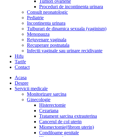
Tumori ovariene
Proceduri de incontinenta urinara
Consult neonatologic
Pediatrie
Incontinenta urinara
Tulburari de dinamica sexuala (vaginism)
Menopauza
Rejuvenare vaginala
Recuperare postnatala
Infectii vaginale sau urinare recidivante
Hifu
Tarife
Contact
Acasa
Despre
Servicii medicale
Monitorizare sarcina
Ginecologie
Histerectomie
Cezariana
Tratament sarcina extrauterina
Cancerul de col uterin
Miomectomie(fibrom uterin)
Condiloame genitale