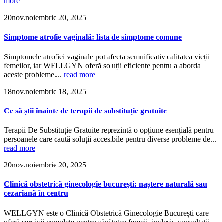
more
20
nov.
noiembrie 20, 2025
Simptome atrofie vaginală: lista de simptome comune
Simptomele atrofiei vaginale pot afecta semnificativ calitatea vieții
femeilor, iar WELLGYN oferă soluții eficiente pentru a aborda
aceste probleme....
read more
18
nov.
noiembrie 18, 2025
Ce să știi înainte de terapii de substituție gratuite
Terapii De Substituție Gratuite reprezintă o opțiune esențială pentru
persoanele care caută soluții accesibile pentru diverse probleme de...
read more
20
nov.
noiembrie 20, 2025
Clinică obstetrică ginecologie bucurești: naștere naturală sau
cezariană în centru
WELLGYN este o Clinică Obstetrică Ginecologie București care
oferă servicii complete pentru sănătatea femeii, inclusiv consultații