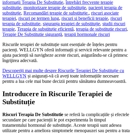
informații Terapia De Substitutie
,
întrebări frecvente terapie
substitutie
,
monitorizare terapie de substituție
,
pacienți terapia de
substituție
,
Recomandări terapie de substituție.
,
riscuri asociate
terapiei
,
riscuri pe termen lung
,
riscuri si beneficii terapie
,
riscuri
terapia de substitutie
,
siguranța terapiei de substituție
,
studii riscuri
terapie
,
Terapia de substituție eficientă
,
terapia de substitutie riscuri
,
Terapie De Substitutie siguranță
,
terapii hormonale riscuri
Riscurile terapiei de substituție sunt esențiale de înțeles pentru
pacienți. WELLGYN oferă informații și servicii relevante pentru a
ajuta pacienții să navigheze aceste riscuri, asigurându-se că primesc
îngrijirea adecvată.
Descoperiți mai multe despre Riscurile Terapiei De Substituție cu
WELLGYN
și asigurați-vă că aveți toate informațiile necesare
pentru a lua cele mai bune decizii pentru sănătatea dumneavoastră.
Introducere în Riscurile Terapiei de
Substituție
Riscuri Terapia De Substitutie
se referă la complicațiile și efectele
secundare pe care pacienții le pot experimenta în timpul
tratamentului hormonal de substituție. Aceste terapii sunt adesea
utilizate pentru a ameliora simptomele menopauzei sau pentru a trata