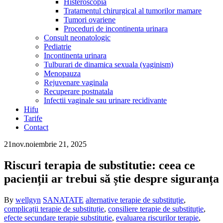
Histeroscopia
Tratamentul chirurgical al tumorilor mamare
Tumori ovariene
Proceduri de incontinenta urinara
Consult neonatologic
Pediatrie
Incontinenta urinara
Tulburari de dinamica sexuala (vaginism)
Menopauza
Rejuvenare vaginala
Recuperare postnatala
Infectii vaginale sau urinare recidivante
Hifu
Tarife
Contact
21
nov.
noiembrie 21, 2025
Riscuri terapia de substitutie: ceea ce
pacienții ar trebui să știe despre siguranța
By
wellgyn
SANATATE
alternative terapie de substituție
,
complicații terapie de substituție
,
consiliere terapie de substituție
,
efecte secundare terapie substitutie
,
evaluarea riscurilor terapie
,