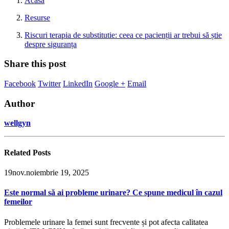
Acasă
Resurse
Riscuri terapia de substitutie: ceea ce pacienții ar trebui să știe
despre siguranța
Share this post
Facebook
Twitter
LinkedIn
Google +
Email
Author
wellgyn
Related
Posts
19
nov.
noiembrie 19, 2025
Este normal să ai probleme urinare? Ce spune medicul în cazul
femeilor
Problemele urinare la femei sunt frecvente și pot afecta calitatea