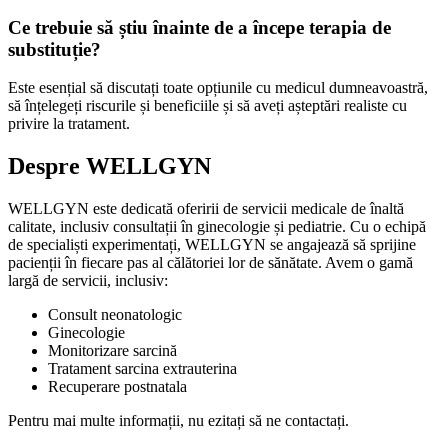
Ce trebuie să știu înainte de a începe terapia de
substituție?
Este esențial să discutați toate opțiunile cu medicul dumneavoastră,
să înțelegeți riscurile și beneficiile și să aveți așteptări realiste cu
privire la tratament.
Despre WELLGYN
WELLGYN este dedicată oferirii de servicii medicale de înaltă
calitate, inclusiv consultații în ginecologie și pediatrie. Cu o echipă
de specialiști experimentați, WELLGYN se angajează să sprijine
pacienții în fiecare pas al călătoriei lor de sănătate. Avem o gamă
largă de servicii, inclusiv:
Consult neonatologic
Ginecologie
Monitorizare sarcină
Tratament sarcina extrauterina
Recuperare postnatala
Pentru mai multe informații, nu ezitați să ne contactați.