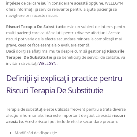
înțelese de cei care iau în considerare această opțiune. WELLGYN
oferă informații și servicii relevante pentru a ajuta pacienții să
navigheze prin aceste riscuri.
Riscuri Terapia De Substitutie
este un subiect de interes pentru
mulți pacienți care caută soluții pentru diverse afecțiuni. Aceste
riscuri pot varia de la efecte secundare minore la complicații mai
grave, ceea ce face esențială o evaluare atentă.
Dacă doriți să aflați mai multe despre cum să gestionați
Riscurile
Terapiei De Substitutie
și să beneficiați de servicii de calitate, vă
invităm să vizitați
WELLGYN
.
Definiții și explicații practice pentru
Riscuri Terapia De Substitutie
Terapia de substituție este utilizată frecvent pentru a trata diverse
afecțiuni hormonale, însă este important de știut că există
riscuri
asociate
. Aceste riscuri pot include efecte secundare precum:
Modificări de dispoziție