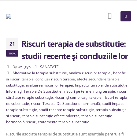
Riscuri terapia de substitutie:
21
nov.
studii recente și concluziile lor
By
wellgyn
SANATATE
Alternative la terapia substitutie
,
analiza riscurilor terapiei
,
beneficii
și riscuri terapie
,
concluzii riscuri terapie
,
efecte secundare terapia
substituție
,
evaluarea riscurilor terapiei
,
Impactul terapiei de substituție
,
Informații Terapie De Substitutie.
,
riscuri pe termen lung terapie
,
riscuri
sănătate terapie substituție
,
riscuri și complicații terapie
,
riscuri terapia
de substitutie
,
riscuri Terapia De Substitutie hormonală
,
studii impact
terapie substituție
,
studii recente terapie substituție
,
terapia substituție
și riscuri
,
terapie substituție efecte adverse
,
terapie substituție
hormonală riscuri
,
tratamente terapie substituție
Riscurile asociate terapiei de substituție sunt esențiale pentru a fi