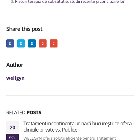
Riscuri terapia de substitutie: studii recente și concluziile lor
Share this post
Author
wellgyn
RELATED
POSTS
Tratament incontinența urinară bucurești: ce oferă
20
clinicile private vs. Publice
nov.
WELLGYN oferă soluții eficiente pentru Tratament