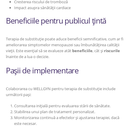
Cresterea riscului de tromboză
Impact asupra sănătății cardiace
Beneficiile pentru publicul țintă
Terapia de substituție poate aduce beneficii semnificative, cum ar fi
ameliorarea simptomelor menopauzei sau îmbunătățirea calității
vieții. Este esențial să se evalueze atât
beneficiile
, cât și
riscurile
înainte de a lua o decizie.
Pașii de implementare
Colaborarea cu WELLGYN pentru terapia de substituție include
următorii pași:
Consultarea inițială pentru evaluarea stării de sănătate.
Stabilirea unui plan de tratament personalizat.
Monitorizarea continuă a efectelor și ajustarea terapiei, dacă
este necesar.