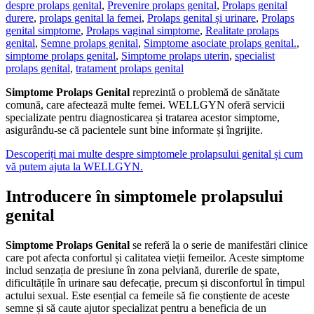
despre prolaps genital
,
Prevenire prolaps genital
,
Prolaps genital
durere
,
prolaps genital la femei
,
Prolaps genital și urinare
,
Prolaps
genital simptome
,
Prolaps vaginal simptome
,
Realitate prolaps
genital
,
Semne prolaps genital
,
Simptome asociate prolaps genital.
,
simptome prolaps genital
,
Simptome prolaps uterin
,
specialist
prolaps genital
,
tratament prolaps genital
Simptome Prolaps Genital
reprezintă o problemă de sănătate
comună, care afectează multe femei. WELLGYN oferă servicii
specializate pentru diagnosticarea și tratarea acestor simptome,
asigurându-se că pacientele sunt bine informate și îngrijite.
Descoperiți mai multe despre simptomele prolapsului genital și cum
vă putem ajuta la WELLGYN.
Introducere în simptomele prolapsului
genital
Simptome Prolaps Genital
se referă la o serie de manifestări clinice
care pot afecta confortul și calitatea vieții femeilor. Aceste simptome
includ senzația de presiune în zona pelviană, durerile de spate,
dificultățile în urinare sau defecație, precum și disconfortul în timpul
actului sexual. Este esențial ca femeile să fie conștiente de aceste
semne și să caute ajutor specializat pentru a beneficia de un