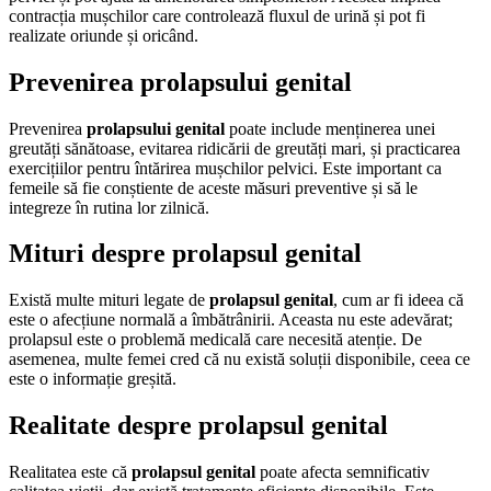
contracția mușchilor care controlează fluxul de urină și pot fi
realizate oriunde și oricând.
Prevenirea prolapsului genital
Prevenirea
prolapsului genital
poate include menținerea unei
greutăți sănătoase, evitarea ridicării de greutăți mari, și practicarea
exercițiilor pentru întărirea mușchilor pelvici. Este important ca
femeile să fie conștiente de aceste măsuri preventive și să le
integreze în rutina lor zilnică.
Mituri despre prolapsul genital
Există multe mituri legate de
prolapsul genital
, cum ar fi ideea că
este o afecțiune normală a îmbătrânirii. Aceasta nu este adevărat;
prolapsul este o problemă medicală care necesită atenție. De
asemenea, multe femei cred că nu există soluții disponibile, ceea ce
este o informație greșită.
Realitate despre prolapsul genital
Realitatea este că
prolapsul genital
poate afecta semnificativ