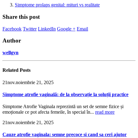
Simptome prolaps genital: mituri vs realitate
Share this post
Facebook
Twitter
LinkedIn
Google +
Email
Author
wellgyn
Related
Posts
21
nov.
noiembrie 21, 2025
Simptome atrofie vaginală: de la observație la soluții practice
Simptome Atrofie Vaginala reprezintă un set de semne fizice și
emoționale ce pot afecta femeile, în special în...
read more
21
nov.
noiembrie 21, 2025
Cauze atrofie vaginala: semne precoce si cand sa ceri ajutor