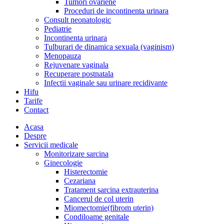
Tumori ovariene
Proceduri de incontinenta urinara
Consult neonatologic
Pediatrie
Incontinenta urinara
Tulburari de dinamica sexuala (vaginism)
Menopauza
Rejuvenare vaginala
Recuperare postnatala
Infectii vaginale sau urinare recidivante
Hifu
Tarife
Contact
Acasa
Despre
Servicii medicale
Monitorizare sarcina
Ginecologie
Histerectomie
Cezariana
Tratament sarcina extrauterina
Cancerul de col uterin
Miomectomie(fibrom uterin)
Condiloame genitale