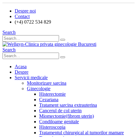
Despre noi
Contact
(+4) 0722 534 829
Search
Search
Acasa
Despre
Servicii medicale
Monitorizare sarcina
Ginecologie
Histerectomie
Cezariana
Tratament sarcina extrauterina
Cancerul de col uterin
Miomectomie(fibrom uterin)
Condiloame genitale
Histeroscopia
Tratamentul chirurgical al tumorilor mamare