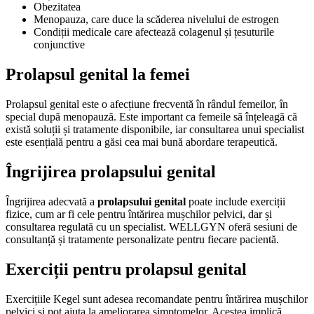
Obezitatea
Menopauza, care duce la scăderea nivelului de estrogen
Condiții medicale care afectează colagenul și țesuturile
conjunctive
Prolapsul genital la femei
Prolapsul genital este o afecțiune frecventă în rândul femeilor, în
special după menopauză. Este important ca femeile să înțeleagă că
există soluții și tratamente disponibile, iar consultarea unui specialist
este esențială pentru a găsi cea mai bună abordare terapeutică.
Îngrijirea prolapsului genital
Îngrijirea adecvată a
prolapsului genital
poate include exerciții
fizice, cum ar fi cele pentru întărirea mușchilor pelvici, dar și
consultarea regulată cu un specialist. WELLGYN oferă sesiuni de
consultanță și tratamente personalizate pentru fiecare pacientă.
Exerciții pentru prolapsul genital
Exercițiile Kegel sunt adesea recomandate pentru întărirea mușchilor
pelvici și pot ajuta la ameliorarea simptomelor. Acestea implică