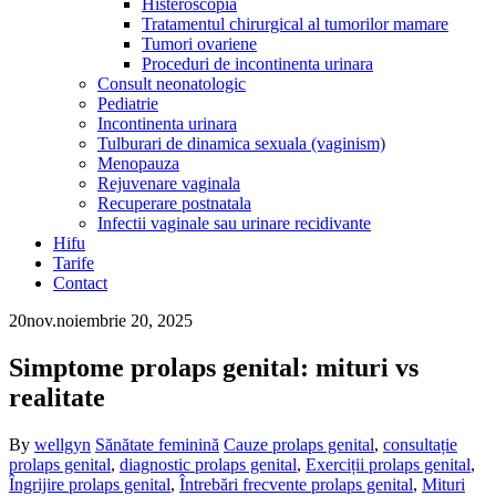
Histeroscopia
Tratamentul chirurgical al tumorilor mamare
Tumori ovariene
Proceduri de incontinenta urinara
Consult neonatologic
Pediatrie
Incontinenta urinara
Tulburari de dinamica sexuala (vaginism)
Menopauza
Rejuvenare vaginala
Recuperare postnatala
Infectii vaginale sau urinare recidivante
Hifu
Tarife
Contact
20
nov.
noiembrie 20, 2025
Simptome prolaps genital: mituri vs
realitate
By
wellgyn
Sănătate feminină
Cauze prolaps genital
,
consultație
prolaps genital
,
diagnostic prolaps genital
,
Exerciții prolaps genital
,
Îngrijire prolaps genital
,
Întrebări frecvente prolaps genital
,
Mituri