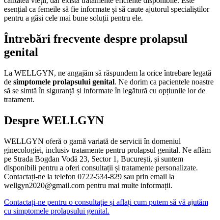
calitatea vieții, dar există tratamente eficiente disponibile. Este
esențial ca femeile să fie informate și să caute ajutorul specialiștilor
pentru a găsi cele mai bune soluții pentru ele.
Întrebări frecvente despre prolapsul
genital
La WELLGYN, ne angajăm să răspundem la orice întrebare legată
de
simptomele prolapsului genital
. Ne dorim ca pacientele noastre
să se simtă în siguranță și informate în legătură cu opțiunile lor de
tratament.
Despre WELLGYN
WELLGYN oferă o gamă variată de servicii în domeniul
ginecologiei, inclusiv tratamente pentru prolapsul genital. Ne aflăm
pe Strada Bogdan Vodă 23, Sector 1, București, și suntem
disponibili pentru a oferi consultații și tratamente personalizate.
Contactați-ne la telefon 0722-534-829 sau prin email la
wellgyn2020@gmail.com pentru mai multe informații.
Contactați-ne pentru o consultație și aflați cum putem să vă ajutăm
cu simptomele prolapsului genital.