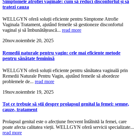
Simptomele atrofiei vaginale: cum să reduci disconfortul și să
tratezi cauza
WELLGYN oferă soluții eficiente pentru Simptome Atrofie
Vaginala Tratament, ajutând femeile să gestioneze disconfortul
vaginal și să îmbunătățească...
read more
20
nov.
noiembrie 20, 2025
Remedii naturale pentru vagin: cele mai eficiente metode
pentru sănătate feminină
WELLGYN oferă soluții eficiente pentru sănătatea vaginală prin
Remedii Naturale Pentru Vagin, ajutând femeile să abordeze
problemele de...
read more
19
nov.
noiembrie 19, 2025
Tot ce trebuie să știi despre prolapsul genital la femei: semne,
cauze, tratament
Prolapsul genital este o afecțiune frecvent întâlnită la femei, care
poate afecta calitatea vieții. WELLGYN oferă servicii specializate...
read more