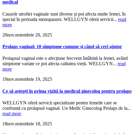
medical
Cauzele atrofiei vaginale sunt diverse și pot afecta multe femei, în
special în perioada menopauzei. WELLGYN oferă servicii...
read
more
20
nov.
noiembrie 20, 2025
Prolaps vaginal: 10 simptome comune și când să ceri ajutor
Prolapsul vaginal este o afecțiune frecvent întâlnită la femei, având
simptome variate ce pot afecta calitatea vieții. WELLGYN...
read
more
19
nov.
noiembrie 19, 2025
Ce să aștepți în prima vizită la medicul ginecolog pentru prolaps
WELLGYN oferă servicii specializate pentru femeile care se
confruntă cu prolapsul vaginal. Un Medic Ginecolog Prolaps de la...
read more
18
nov.
noiembrie 18, 2025