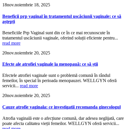
18
nov.
noiembrie 18, 2025
Beneficii prp vaginal în tratamentul uscăciunii vaginale: ce să
aștepți
Beneficiile Prp Vaginal sunt din ce în ce mai recunoscute în
tratamentul uscăciunii vaginale, oferind soluții eficiente pentru...
read more
20
nov.
noiembrie 20, 2025
Efecte ale atrofiei vaginale la menopauă: ce să știi
Efectele atrofiei vaginale sunt o problemă comună în rândul
femeilor, în special în perioada menopauzei. WELLGYN oferă
servicii...
read more
20
nov.
noiembrie 20, 2025
Cauze atrofie vaginala: ce investigatii recomanda ginecologul
Atrofia vaginală este o afecțiune comună, dar adesea neglijată, care
poate afecta calitatea vieții femeilor. WELLGYN oferă servicii...
read more