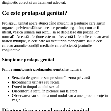
diagnostic corect și un tratament adecvat.
Ce este prolapsul genital?
Prolapsul genital apare atunci când mușchii și țesuturile care susțin
organele pelviene slăbesc, ceea ce permite organelor, cum ar fi
uterul, vezica urinară sau rectul, să se deplaseze din poziția lor
normală. Această afecțiune este mai frecventă la femeile care au avut
nașteri multiple, la cele care au trecut prin menopauză sau la cele
care au anumite condiții medicale care afectează țesuturile
conjunctive.
Simptome prolaps genital
Printre
simptomele prolapsului genital
se numără:
Senzația de greutate sau presiune în zona pelviană
Incontinența urinară sau fecală
Dureri în timpul actului sexual
Disconfort la statul în picioare sau la efort
Observarea sau simțirea unui nodul sau a unei proeminențe în
vagin
Diagnosticarea prolapsului genital