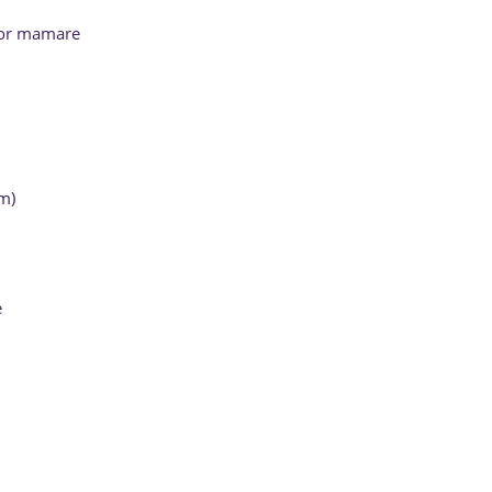
ilor mamare
m)
e