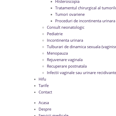
Histeroscopia
Tratamentul chirurgical al tumor
Tumori ovariene
Proceduri de incontinenta urinara
Consult neonatologic
Pediatrie
Incontinenta urinara
Tulburari de dinamica sexuala (vaginis
Menopauza
Rejuvenare vaginala
Recuperare postnatala
Infectii vaginale sau urinare recidivant
Hifu
Tarife
Contact
Acasa
Despre
Servicii medicale