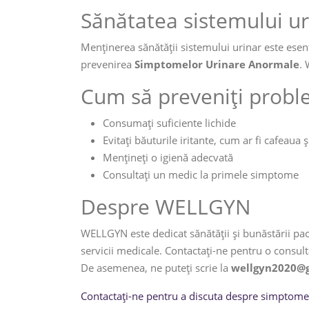
Sănătatea sistemului ur
Menținerea sănătății sistemului urinar este esenț
prevenirea
Simptomelor Urinare Anormale
. 
Cum să preveniți probl
Consumați suficiente lichide
Evitați băuturile iritante, cum ar fi cafeaua ș
Mențineți o igienă adecvată
Consultați un medic la primele simptome
Despre WELLGYN
WELLGYN este dedicat sănătății și bunăstării paci
servicii medicale. Contactați-ne pentru o consul
De asemenea, ne puteți scrie la
wellgyn2020@
Contactați-ne pentru a discuta despre simptome