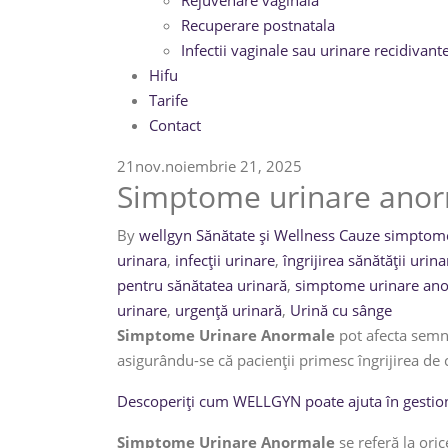
Rejuvenare vaginala
Recuperare postnatala
Infectii vaginale sau urinare recidivant
Hifu
Tarife
Contact
21
nov.
noiembrie 21, 2025
Simptome urinare anorma
By
wellgyn
Sănătate și Wellness
Cauze simptome
urinara
,
infecții urinare
,
îngrijirea sănătății urina
pentru sănătatea urinară
,
simptome urinare an
urinare
,
urgență urinară
,
Urină cu sânge
Simptome Urinare Anormale
pot afecta semni
asigurându-se că pacienții primesc îngrijirea de
Descoperiți cum WELLGYN poate ajuta în gesti
Simptome Urinare Anormale
se referă la ori