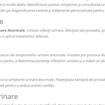
e și multe altele. Identificarea acestor simptome și consultarea un
ăm pe diagnosticarea corectă și tratamente personalizate pentru f
e
nare Anormale
, inclusiv infecții urinare, afecțiuni ale prostatei, 
u a aplica tratamentul adecvat.
te cauze ale simptomelor urinare anormale. Acestea pot provoca dur
pentru a determina prezența infecțiilor urinare și a stabili un pl
uce la simptome urinare anormale. Hiperplazia benignă de prostată
ală pentru a evalua aceste condiții.
inare