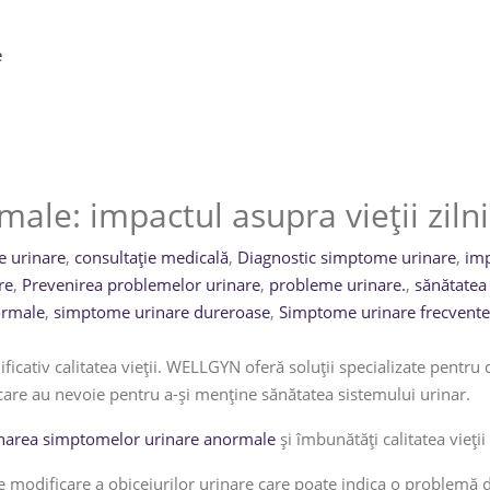
e
le: impactul asupra vieții zilni
 urinare
,
consultație medicală
,
Diagnostic simptome urinare
,
imp
re
,
Prevenirea problemelor urinare
,
probleme urinare.
,
sănătatea 
ormale
,
simptome urinare dureroase
,
Simptome urinare frecvente
ficativ calitatea vieții. WELLGYN oferă soluții specializate pentru
 care au nevoie pentru a-și menține sănătatea sistemului urinar.
onarea simptomelor urinare anormale
și îmbunătăți calitatea vieț
ce modificare a obiceiurilor urinare care poate indica o problemă