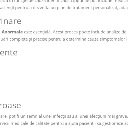
iază în funcție de cauza identificată. Opțiunile pot include medicam
acienții pentru a dezvolta un plan de tratament personalizat, adap
inare
e Anormale
este esențială. Acest proces poate include analize de u
uări complete și precise pentru a determina cauza simptomelor l
vente
roase
e, pot fi un semn al unei infecții sau al unei afecțiuni mai grave.
icii medicale de calitate pentru a ajuta pacienții să gestioneze 