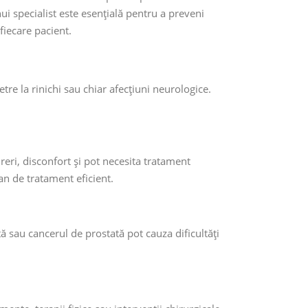
ui specialist este esențială pentru a preveni
iecare pacient.
pietre la rinichi sau chiar afecțiuni neurologice.
eri, disconfort și pot necesita tratament
an de tratament eficient.
 sau cancerul de prostată pot cauza dificultăți