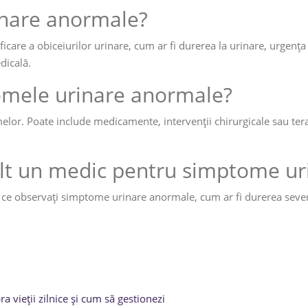
inare anormale?
are a obiceiurilor urinare, cum ar fi durerea la urinare, urgența
dicală.
omele urinare anormale?
lor. Poate include medicamente, intervenții chirurgicale sau terapi
ult un medic pentru simptome ur
ce observați simptome urinare anormale, cum ar fi durerea severă
vieții zilnice și cum să gestionezi