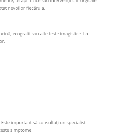
ente, terapii fizice sau intervenții chirurgicale.
tat nevoilor fiecăruia.
rină, ecografii sau alte teste imagistice. La
or.
 Este important să consultați un specialist
aceste simptome.