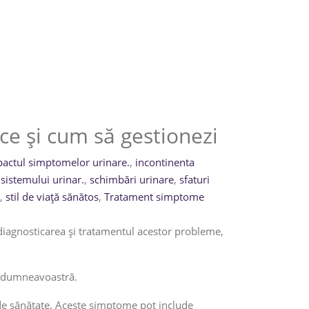
ce și cum să gestionezi
actul simptomelor urinare.
,
incontinenta
sistemului urinar.
,
schimbări urinare
,
sfaturi
,
stil de viață sănătos
,
Tratament simptome
 diagnosticarea și tratamentul acestor probleme,
ii dumneavoastră.
 de sănătate. Aceste simptome pot include