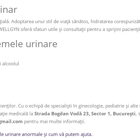
inar
ială. Adoptarea unui stil de viață sănătos, hidratarea corespunzătoa
WELLGYN oferă sfaturi utile și consultații pentru a sprijini pacienți
emele urinare
i alcoolul
enților. Cu o echipă de specialiști în ginecologie, pediatrie și al
tație medicală la
Strada Bogdan Vodă 23, Sector 1, București
, 
gmail.com
pentru mai multe informații.
le urinare anormale și cum vă putem ajuta.