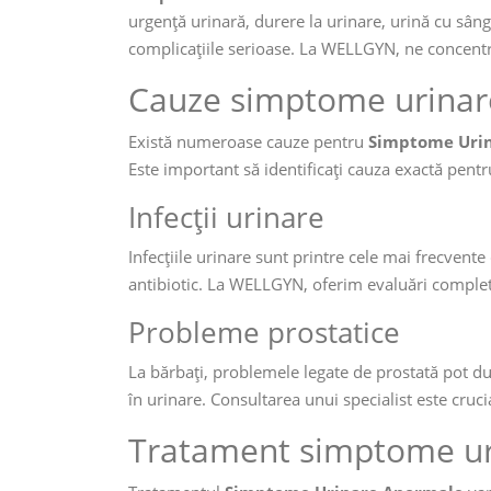
urgență urinară, durere la urinare, urină cu sâng
complicațiile serioase. La WELLGYN, ne concentr
Cauze simptome urinar
Există numeroase cauze pentru
Simptome Uri
Este important să identificați cauza exactă pentr
Infecții urinare
Infecțiile urinare sunt printre cele mai frecven
antibiotic. La WELLGYN, oferim evaluări complete 
Probleme prostatice
La bărbați, problemele legate de prostată pot d
în urinare. Consultarea unui specialist este cruci
Tratament simptome ur