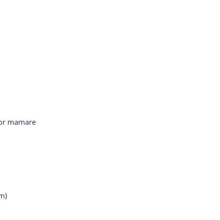
ilor mamare
m)