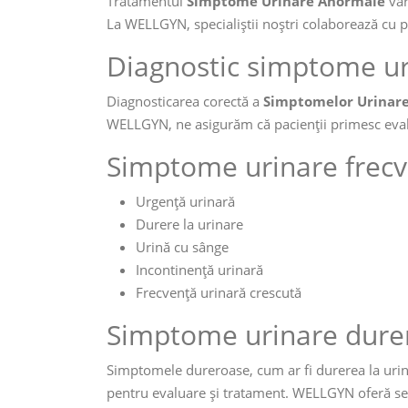
Tratamentul
Simptome Urinare Anormale
var
La WELLGYN, specialiștii noștri colaborează cu p
Diagnostic simptome ur
Diagnosticarea corectă a
Simptomelor Urinar
WELLGYN, ne asigurăm că pacienții primesc eval
Simptome urinare frec
Urgență urinară
Durere la urinare
Urină cu sânge
Incontinență urinară
Frecvență urinară crescută
Simptome urinare dure
Simptomele dureroase, cum ar fi durerea la urinar
pentru evaluare și tratament. WELLGYN oferă serv