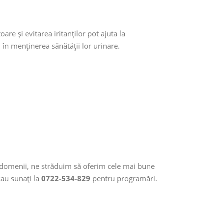
re și evitarea iritanților pot ajuta la
i în menținerea sănătății lor urinare.
te domenii, ne străduim să oferim cele mai bune
sau sunați la
0722-534-829
pentru programări.