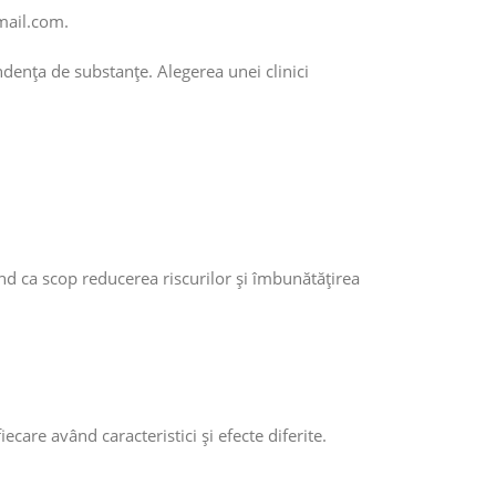
mail.com.
ndența de substanțe. Alegerea unei clinici
d ca scop reducerea riscurilor și îmbunătățirea
are având caracteristici și efecte diferite.