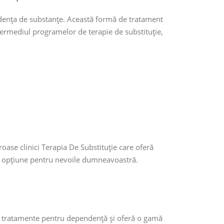
ndența de substanțe. Această formă de tratament
ntermediul programelor de terapie de substituție,
roase clinici Terapia De Substituție care oferă
ună opțiune pentru nevoile dumneavoastră.
e în tratamente pentru dependență și oferă o gamă