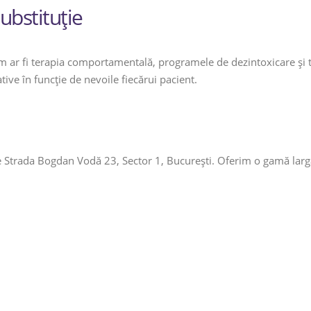
ubstituție
 cum ar fi terapia comportamentală, programele de dezintoxicare și
ive în funcție de nevoile fiecărui pacient.
e Strada Bogdan Vodă 23, Sector 1, București. Oferim o gamă largă 