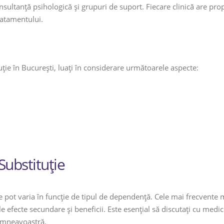
onsultanță psihologică și grupuri de suport. Fiecare clinică are pro
ratamentului.
ție în București, luați în considerare următoarele aspecte:
ubstituție
ie pot varia în funcție de tipul de dependență. Cele mai frecven
e efecte secundare și beneficii. Este esențial să discutați cu med
dumneavoastră.