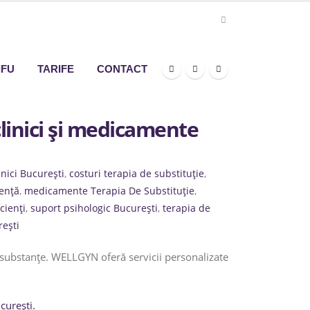
IFU
TARIFE
CONTACT
clinici și medicamente
nici București
,
costuri terapia de substituție
,
dență
,
medicamente Terapia De Substituție
,
cienți
,
suport psihologic București
,
terapia de
ești
 substanțe. WELLGYN oferă servicii personalizate
curești.