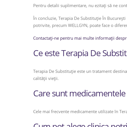
Pentru detalii suplimentare, nu ezitați să ne c
În concluzie, Terapia De Substituție În București
potrivite, precum WELLGYN, poate face o diferen
Contactați-ne pentru mai multe informații despr
Ce este Terapia De Substit
Terapia De Substituție este un tratament destin
calității vieții.
Care sunt medicamentele ut
Cele mai frecvente medicamente utilizate în Terap
Cum pot alege clinica potr