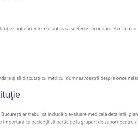
tuție sunt eficiente, ele pot avea și efecte secundare. Acestea inc
undare și să discutați cu medicul dumneavoastră despre orice nelă
tuție
 București ar trebui să includă o evaluare medicală detaliată, plan
important ca pacienții să participe la grupuri de suport pentru a b