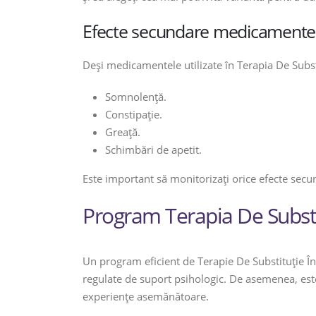
Efecte secundare medicamente
Deși medicamentele utilizate în Terapia De Substi
Somnolență.
Constipație.
Greață.
Schimbări de apetit.
Este important să monitorizați orice efecte sec
Program Terapia De Substi
Un program eficient de Terapie De Substituție În
regulate de suport psihologic. De asemenea, este 
experiențe asemănătoare.