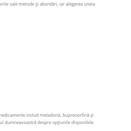
priile sale metode și abordări, iar alegerea uneia
te medicamente includ metadonă, buprenorfină și
icul dumneavoastră despre opțiunile disponibile