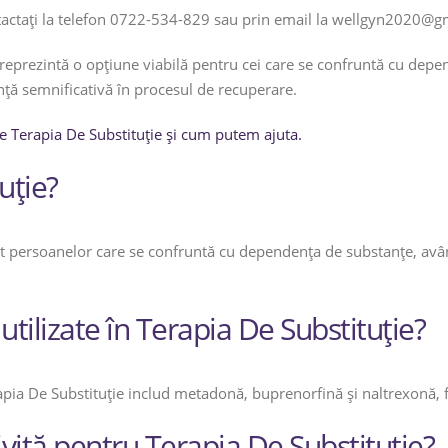
ontactați la telefon 0722-534-829 sau prin email la wellgyn2020@g
 reprezintă o opțiune viabilă pentru cei care se confruntă cu depe
ță semnificativă în procesul de recuperare.
e Terapia De Substituție și cum putem ajuta.
uție?
at persoanelor care se confruntă cu dependența de substanțe, avân
ilizate în Terapia De Substituție?
ia De Substituție includ metadonă, buprenorfină și naltrexonă, fiec
ivită pentru Terapia De Substituție?