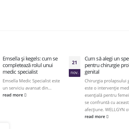
Emsella și kegels: cum se
Cum să alegi un spec
21
completează rolul unui
pentru chirurgie pro
medic specialist
genital
nov.
Emsella Medic Specialist este
Chirurgia prolapsului 
un serviciu avansat din...
este o intervenție med
esențială pentru femei
read more
se confruntă cu aceast
afecțiune. WELLGYN of
read more