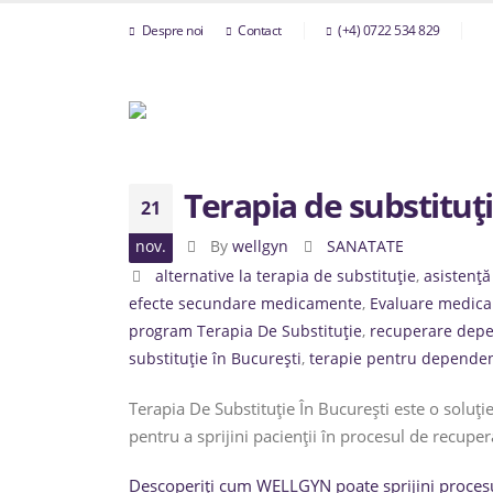
Despre noi
Contact
(+4) 0722 534 829
Terapia de substituți
21
nov.
By
wellgyn
SANATATE
alternative la terapia de substituție
,
asistență
efecte secundare medicamente
,
Evaluare medica
program Terapia De Substituție
,
recuperare depe
substituție în București
,
terapie pentru dependen
Terapia De Substituție În București este o soluț
pentru a sprijini pacienții în procesul de recuper
Descoperiți cum WELLGYN poate sprijini procesu