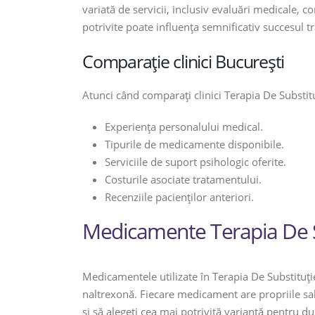
variată de servicii, inclusiv evaluări medicale, c
potrivite poate influența semnificativ succesul t
Comparație clinici București
Atunci când comparați clinici Terapia De Substitu
Experiența personalului medical.
Tipurile de medicamente disponibile.
Serviciile de suport psihologic oferite.
Costurile asociate tratamentului.
Recenziile pacienților anteriori.
Medicamente Terapia De S
Medicamentele utilizate în Terapia De Substituț
naltrexonă. Fiecare medicament are propriile sal
și să alegeți cea mai potrivită variantă pentru 