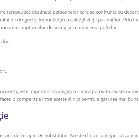
dare terapeutică destinată persoanelor care se confruntă cu depe
lui de droguri și îmbunătățirea calității vieții pacienților. Prin i
tionarea simptomelor de sevraj și la reducerea poftelor.
nclud:
ort.
ucurești, este important să alegeți o clinică potrivită. Există nume
ă faceți o comparație între aceste clinici pentru a găsi cea mai b
ție
 servicii de Terapie De Substituție. Aceste clinici sunt specializat