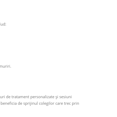
lud:
muriri.
uri de tratament personalizate și sesiuni
eneficia de sprijinul colegilor care trec prin