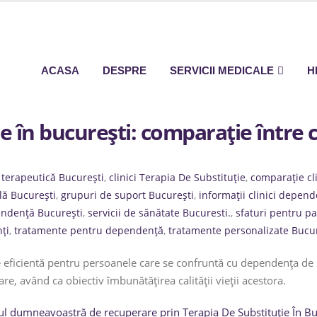
ACASA
DESPRE
SERVICII MEDICALE
H
e în bucurești: comparație între 
 terapeutică București
,
clinici Terapia De Substituție
,
comparație cli
lă București
,
grupuri de suport București
,
informații clinici depen
ndență București
,
servicii de sănătate Bucuresti.
,
sfaturi pentru pa
ți
,
tratamente pentru dependență
,
tratamente personalizate Bucur
ie eficientă pentru persoanele care se confruntă cu dependența de
are, având ca obiectiv îmbunătățirea calității vieții acestora.
l dumneavoastră de recuperare prin Terapia De Substituție În Bu