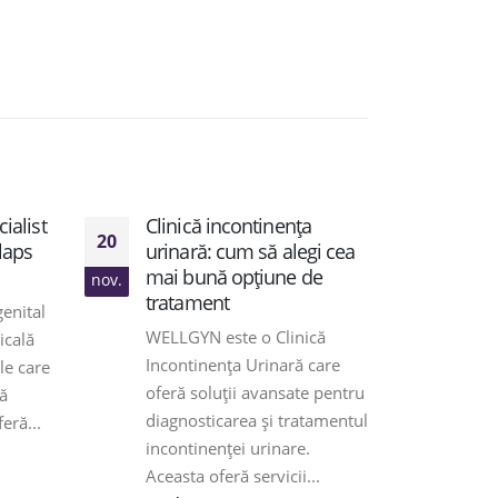
ialist
Clinică incontinența
Inco
20
21
laps
urinară: cum să alegi cea
sim
mai bună opțiune de
des
nov.
nov.
tratament
genital
Inco
WELLGYN este o Clinică
icală
simp
Incontinența Urinară care
le care
prob
oferă soluții avansate pentru
ă
ades
diagnosticarea și tratamentul
eră...
oferă
incontinenței urinare.
pentr
Aceasta oferă servicii...
rea