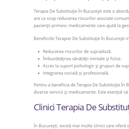
Terapia De Substituție În București este o abor
are ca scop reducerea riscurilor asociate consumu
pacienții primesc medicamente care ajută la ges
Beneficiile Terapiei De Substituție În București i
Reducerea riscurilor de supradoză.
Îmbunătățirea sănătății mintale și fizice.
Acces la suport psihologic și grupuri de sup
Integrarea socială și profesională.
Pentru a beneficia de Terapia De Substituție În B
diverse servicii și medicamente. Este esențial s
Clinici Terapia De Substitu
În București, există mai multe clinici care oferă