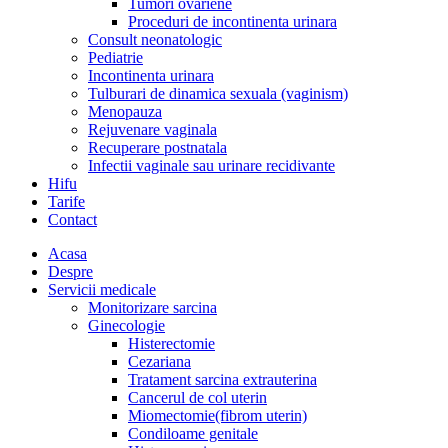
Tumori ovariene
Proceduri de incontinenta urinara
Consult neonatologic
Pediatrie
Incontinenta urinara
Tulburari de dinamica sexuala (vaginism)
Menopauza
Rejuvenare vaginala
Recuperare postnatala
Infectii vaginale sau urinare recidivante
Hifu
Tarife
Contact
Acasa
Despre
Servicii medicale
Monitorizare sarcina
Ginecologie
Histerectomie
Cezariana
Tratament sarcina extrauterina
Cancerul de col uterin
Miomectomie(fibrom uterin)
Condiloame genitale