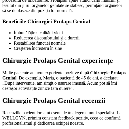
procesului de îmbătrânire. Prolapsul apare atunci când mușchii și
țesutul din jurul organelor genitale se slăbesc, permițând organelor
să se deplaseze din poziția lor normală.
Beneficiile Chirurgiei Prolaps Genital
Îmbunătățirea calității vieții
Reducerea disconfortului și a durerii
Restabilirea funcției normale
Creșterea încrederii în sine
Chirurgie Prolaps Genital experiențe
Multe paciente au avut experiențe pozitive după
Chirurgie Prolaps
Genital
. De exemplu, Maria, o pacientă de 45 de ani, a declarat:
„După intervenție, am simțit o ușurare imensă. Acum pot să îmi
desfășor activitățile zilnice fără durere”.
Chirurgie Prolaps Genital recenzii
Recenziile pacienților sunt esențiale în alegerea unui specialist. La
WELLGYN, primim constant feedback pozitiv, ceea ce confirmă
profesionalismul și dedicarea echipei noastre.