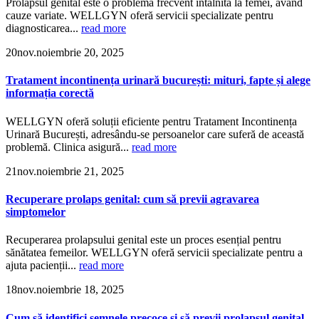
Prolapsul genital este o problemă frecvent întâlnită la femei, având
cauze variate. WELLGYN oferă servicii specializate pentru
diagnosticarea...
read more
20
nov.
noiembrie 20, 2025
Tratament incontinența urinară bucurești: mituri, fapte și alege
informația corectă
WELLGYN oferă soluții eficiente pentru Tratament Incontinența
Urinară București, adresându-se persoanelor care suferă de această
problemă. Clinica asigură...
read more
21
nov.
noiembrie 21, 2025
Recuperare prolaps genital: cum să previi agravarea
simptomelor
Recuperarea prolapsului genital este un proces esențial pentru
sănătatea femeilor. WELLGYN oferă servicii specializate pentru a
ajuta pacienții...
read more
18
nov.
noiembrie 18, 2025
Cum să identifici semnele precoce și să previi prolapsul genital