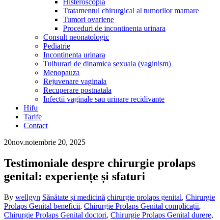
Histeroscopia
Tratamentul chirurgical al tumorilor mamare
Tumori ovariene
Proceduri de incontinenta urinara
Consult neonatologic
Pediatrie
Incontinenta urinara
Tulburari de dinamica sexuala (vaginism)
Menopauza
Rejuvenare vaginala
Recuperare postnatala
Infectii vaginale sau urinare recidivante
Hifu
Tarife
Contact
20
nov.
noiembrie 20, 2025
Testimoniale despre chirurgie prolaps
genital: experiențe și sfaturi
By
wellgyn
Sănătate și medicină
chirurgie prolaps genital
,
Chirurgie
Prolaps Genital beneficii
,
Chirurgie Prolaps Genital complicații
,
Chirurgie Prolaps Genital doctori
,
Chirurgie Prolaps Genital durere
,