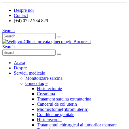
Despre noi
Contact
(+4) 0722 534 829
Search
Search
Acasa
Despre
Servicii medicale
Monitorizare sarcina
Ginecologie
Histerectomie
Cezariana
Tratament sarcina extrauterina
Cancerul de col uterin
Miomectomie(fibrom uterin)
Condiloame genitale
Histeroscopia
Tratamentul chirurgical al tumorilor mamare