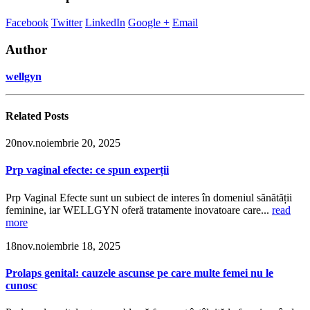
Facebook
Twitter
LinkedIn
Google +
Email
Author
wellgyn
Related
Posts
20
nov.
noiembrie 20, 2025
Prp vaginal efecte: ce spun experții
Prp Vaginal Efecte sunt un subiect de interes în domeniul sănătății
feminine, iar WELLGYN oferă tratamente inovatoare care...
read
more
18
nov.
noiembrie 18, 2025
Prolaps genital: cauzele ascunse pe care multe femei nu le
cunosc