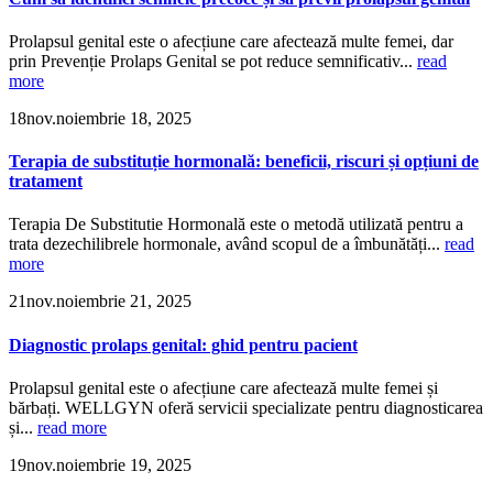
Prolapsul genital este o afecțiune care afectează multe femei, dar
prin Prevenție Prolaps Genital se pot reduce semnificativ...
read
more
18
nov.
noiembrie 18, 2025
Terapia de substituție hormonală: beneficii, riscuri și opțiuni de
tratament
Terapia De Substitutie Hormonală este o metodă utilizată pentru a
trata dezechilibrele hormonale, având scopul de a îmbunătăți...
read
more
21
nov.
noiembrie 21, 2025
Diagnostic prolaps genital: ghid pentru pacient
Prolapsul genital este o afecțiune care afectează multe femei și
bărbați. WELLGYN oferă servicii specializate pentru diagnosticarea
și...
read more
19
nov.
noiembrie 19, 2025