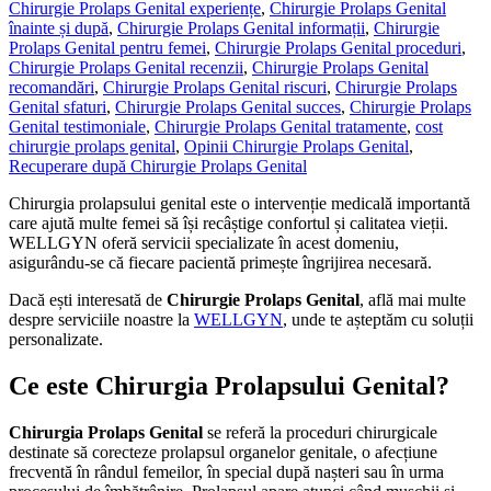
Chirurgie Prolaps Genital experiențe
,
Chirurgie Prolaps Genital
înainte și după
,
Chirurgie Prolaps Genital informații
,
Chirurgie
Prolaps Genital pentru femei
,
Chirurgie Prolaps Genital proceduri
,
Chirurgie Prolaps Genital recenzii
,
Chirurgie Prolaps Genital
recomandări
,
Chirurgie Prolaps Genital riscuri
,
Chirurgie Prolaps
Genital sfaturi
,
Chirurgie Prolaps Genital succes
,
Chirurgie Prolaps
Genital testimoniale
,
Chirurgie Prolaps Genital tratamente
,
cost
chirurgie prolaps genital
,
Opinii Chirurgie Prolaps Genital
,
Recuperare după Chirurgie Prolaps Genital
Chirurgia prolapsului genital este o intervenție medicală importantă
care ajută multe femei să își recâștige confortul și calitatea vieții.
WELLGYN oferă servicii specializate în acest domeniu,
asigurându-se că fiecare pacientă primește îngrijirea necesară.
Dacă ești interesată de
Chirurgie Prolaps Genital
, află mai multe
despre serviciile noastre la
WELLGYN
, unde te așteptăm cu soluții
personalizate.
Ce este Chirurgia Prolapsului Genital?
Chirurgia Prolaps Genital
se referă la proceduri chirurgicale
destinate să corecteze prolapsul organelor genitale, o afecțiune
frecventă în rândul femeilor, în special după nașteri sau în urma