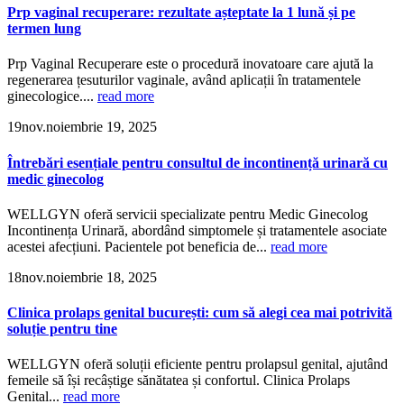
Prp vaginal recuperare: rezultate așteptate la 1 lună și pe
termen lung
Prp Vaginal Recuperare este o procedură inovatoare care ajută la
regenerarea țesuturilor vaginale, având aplicații în tratamentele
ginecologice....
read more
19
nov.
noiembrie 19, 2025
Întrebări esențiale pentru consultul de incontinență urinară cu
medic ginecolog
WELLGYN oferă servicii specializate pentru Medic Ginecolog
Incontinența Urinară, abordând simptomele și tratamentele asociate
acestei afecțiuni. Pacientele pot beneficia de...
read more
18
nov.
noiembrie 18, 2025
Clinica prolaps genital bucurești: cum să alegi cea mai potrivită
soluție pentru tine
WELLGYN oferă soluții eficiente pentru prolapsul genital, ajutând
femeile să își recâștige sănătatea și confortul. Clinica Prolaps
Genital...
read more