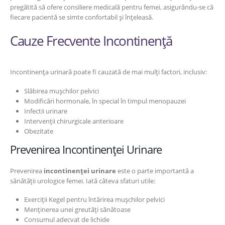
pregătită să ofere consiliere medicală pentru femei, asigurându-se că
fiecare pacientă se simte confortabil și înțeleasă.
Cauze Frecvente Incontinență
Incontinența urinară poate fi cauzată de mai mulți factori, inclusiv:
Slăbirea mușchilor pelvici
Modificări hormonale, în special în timpul menopauzei
Infectii urinare
Intervenții chirurgicale anterioare
Obezitate
Prevenirea Incontinenței Urinare
Prevenirea
incontinenței urinare
este o parte importantă a
sănătății urologice femei. Iată câteva sfaturi utile:
Exerciții Kegel pentru întărirea mușchilor pelvici
Menținerea unei greutăți sănătoase
Consumul adecvat de lichide