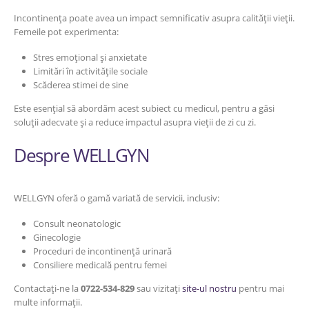
Incontinența poate avea un impact semnificativ asupra calității vieții.
Femeile pot experimenta:
Stres emoțional și anxietate
Limitări în activitățile sociale
Scăderea stimei de sine
Este esențial să abordăm acest subiect cu medicul, pentru a găsi
soluții adecvate și a reduce impactul asupra vieții de zi cu zi.
Despre WELLGYN
WELLGYN oferă o gamă variată de servicii, inclusiv:
Consult neonatologic
Ginecologie
Proceduri de incontinență urinară
Consiliere medicală pentru femei
Contactați-ne la
0722-534-829
sau vizitați
site-ul nostru
pentru mai
multe informații.