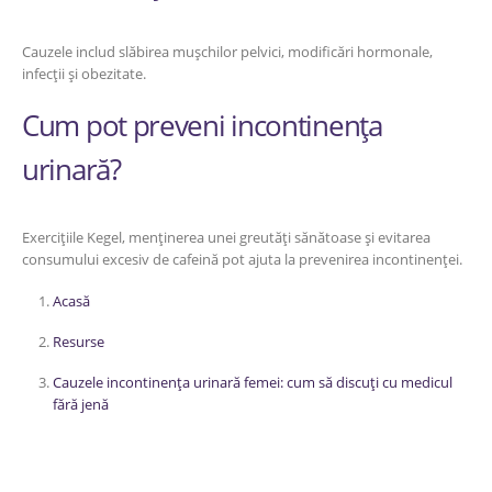
Cauzele includ slăbirea mușchilor pelvici, modificări hormonale,
infecții și obezitate.
Cum pot preveni incontinența
urinară?
Exercițiile Kegel, menținerea unei greutăți sănătoase și evitarea
consumului excesiv de cafeină pot ajuta la prevenirea incontinenței.
Acasă
Resurse
Cauzele incontinența urinară femei: cum să discuți cu medicul
fără jenă