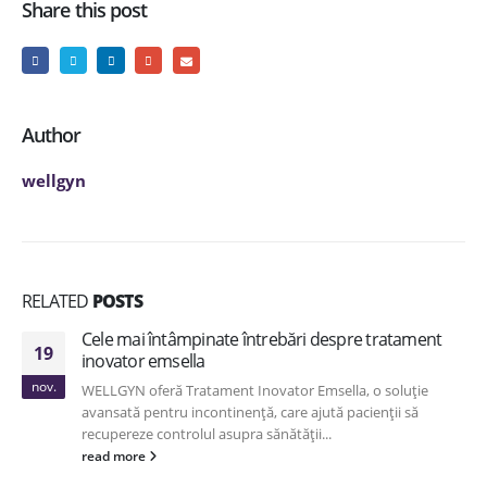
Share this post
Author
wellgyn
RELATED
POSTS
Cele mai întâmpinate întrebări despre tratament
19
inovator emsella
nov.
WELLGYN oferă Tratament Inovator Emsella, o soluție
avansată pentru incontinență, care ajută pacienții să
recupereze controlul asupra sănătății...
read more