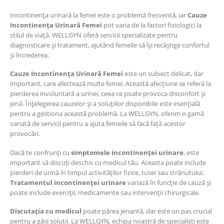
Incontinența urinară la femei este o problemă frecventă, iar
Cauze
Incontinența Urinară Femei
pot varia de la factori fiziologici la
stilul de viață. WELLGYN oferă servicii specializate pentru
diagnosticare și tratament, ajutând femeile să își recâștige confortul
și încrederea.
Cauze Incontinența Urinară Femei
este un subiect delicat, dar
important, care afectează multe femei. Această afecțiune se referă la
pierderea involuntară a urinei, ceea ce poate provoca disconfort și
jenă. Înțelegerea cauzelor și a soluțiilor disponibile este esențială
pentru a gestiona această problemă. La WELLGYN, oferim o gamă
variată de servicii pentru a ajuta femeile să facă față acestor
provocări.
Dacă te confrunți cu
simptomele incontinenței urinare
, este
important să discuți deschis cu medicul tău. Aceasta poate include
pierderi de urină în timpul activităților fizice, tusei sau strănutului.
Tratamentul incontinenței urinare
variază în funcție de cauză și
poate include exerciții, medicamente sau intervenții chirurgicale.
Discutația cu medicul
poate părea jenantă, dar este un pas crucial
pentru a găsi soluții. La WELLGYN, echipa noastră de specialiști este