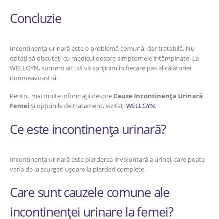
Concluzie
Incontinența urinară este o problemă comună, dar tratabilă. Nu
ezitați să discutați cu medicul despre simptomele întâmpinate. La
WELLGYN, suntem aici să vă sprijinim în fiecare pas al călătoriei
dumneavoastră.
Pentru mai multe informații despre
Cauze Incontinența Urinară
Femei
și opțiunile de tratament, vizitați
WELLGYN
.
Ce este incontinența urinară?
Incontinența urinară este pierderea involuntară a urinei, care poate
varia de la scurgeri ușoare la pierderi complete.
Care sunt cauzele comune ale
incontinenței urinare la femei?