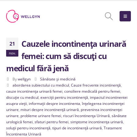
Cauzele incontinența urinară
21
nov.
femei: cum să discuți cu
medicul fără jenă
By
wellgyn
Sănătate și medicină
abordarea subiectului cu medicul
,
Cauze frecvente incontinență
,
cauze incontinența urinară femei
,
consiliere medicală pentru femei
,
discuție cu medicul
,
exerciții pentru incontinență
,
impactul incontinentei
asupra vieții
,
informații despre incontinenta
,
înțelegerea incontinenței
urinare
,
mituri despre incontinență urinară
,
prevenirea incontinenței
urinare
,
probleme urinare femei
,
riscuri Incontinența Urinară
,
sănătate
urologică femei
,
sfaturi pentru femei
,
simptome incontinența urinară
,
soluții pentru incontinență
,
tipuri de incontinență urinară
,
Tratament
Încontinenta Urinară