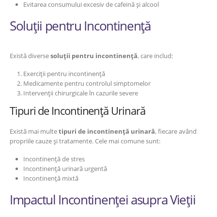
Evitarea consumului excesiv de cafeină și alcool
Soluții pentru Incontinență
Există diverse
soluții pentru incontinență
, care includ:
Exerciții pentru incontinență
Medicamente pentru controlul simptomelor
Intervenții chirurgicale în cazurile severe
Tipuri de Incontinență Urinară
Există mai multe
tipuri de incontinență urinară
, fiecare având
propriile cauze și tratamente. Cele mai comune sunt:
Incontinență de stres
Incontinență urinară urgentă
Incontinență mixtă
Impactul Incontinenței asupra Vieții