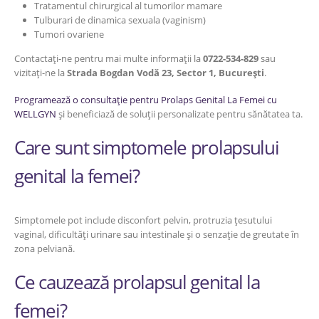
Tratamentul chirurgical al tumorilor mamare
Tulburari de dinamica sexuala (vaginism)
Tumori ovariene
Contactați-ne pentru mai multe informații la
0722-534-829
sau
vizitați-ne la
Strada Bogdan Vodă 23, Sector 1, București
.
Programează o consultație pentru Prolaps Genital La Femei cu
WELLGYN
și beneficiază de soluții personalizate pentru sănătatea ta.
Care sunt simptomele prolapsului
genital la femei?
Simptomele pot include disconfort pelvin, protruzia țesutului
vaginal, dificultăți urinare sau intestinale și o senzație de greutate în
zona pelviană.
Ce cauzează prolapsul genital la
femei?