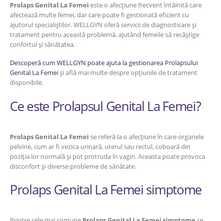
Prolaps Genital La Femei
este o afecțiune frecvent întâlnită care
afectează multe femei, dar care poate fi gestionată eficient cu
ajutorul specialiștilor. WELLGYN oferă servicii de diagnosticare și
tratament pentru această problemă, ajutând femeile să recâștige
confortul și sănătatea.
Descoperă cum WELLGYN poate ajuta la gestionarea Prolapsului
Genital La Femei
și află mai multe despre opțiunile de tratament
disponibile.
Ce este Prolapsul Genital La Femei?
Prolaps Genital La Femei
se referă la o afecțiune în care organele
pelvine, cum ar fi vezica urinară, uterul sau rectul, coboară din
poziția lor normală și pot protruda în vagin. Aceasta poate provoca
disconfort și diverse probleme de sănătate.
Prolaps Genital La Femei simptome
Printre cele mai comune
Prolaps Genital La Femei simptome
se