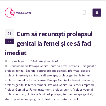
Cum să recunoști prolapsul
21
nov.
genital la femei și ce să faci
imediat
By
wellgyn
Sănătate și medicină
Consult medic Prolaps Genital
,
cum să previi prolapsul
,
diagnostic
prolaps genital
,
Exerciții pentru prolaps genital
,
informații despre
prolaps
,
intervenție chirurgicală prolaps
,
prolaps genital la femei
,
Prolaps Genital La Femei cauze
,
Prolaps Genital La Femei prevenire
,
prolaps genital la femei remedii
,
Prolaps Genital La Femei simptome
,
Prolaps Genital La Femei tratament
,
prolaps uterin
,
Prolaps vaginal
,
prolaps vezical.
,
sănătate feminină prolaps
,
Semne prolaps genital
,
sfaturi pentru prolaps genital
,
Tratamente naturale prolaps