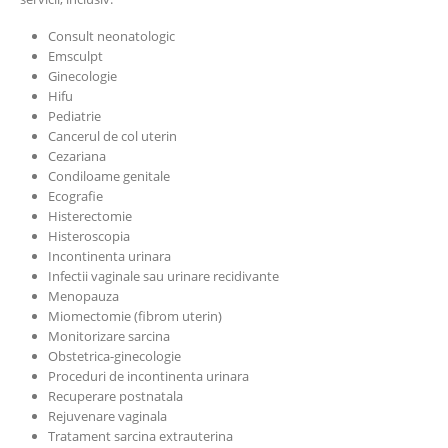
Consult neonatologic
Emsculpt
Ginecologie
Hifu
Pediatrie
Cancerul de col uterin
Cezariana
Condiloame genitale
Ecografie
Histerectomie
Histeroscopia
Incontinenta urinara
Infectii vaginale sau urinare recidivante
Menopauza
Miomectomie (fibrom uterin)
Monitorizare sarcina
Obstetrica-ginecologie
Proceduri de incontinenta urinara
Recuperare postnatala
Rejuvenare vaginala
Tratament sarcina extrauterina