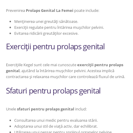
Prevenirea
Prolaps Genital La Femei
poate include:
Menținerea unei greutăți sănătoase.
Exerciții regulate pentru întărirea mușchilor pelvini.
Evitarea ridicării greutăților excesive.
Exerciții pentru prolaps genital
Exercițiile Kegel sunt cele mai cunoscute
exerciții pentru prolaps
genital
, ajutând la întărirea mușchilor pelvini. Acestea implică
contractarea și relaxarea mușchilor care controlează fluxul de urină.
Sfaturi pentru prolaps genital
Unele
sfaturi pentru prolaps genital
includ:
Consultarea unui medic pentru evaluarea stării.
Adoptarea unui stil de viață activ, dar echilibrat.
Utilizarea unui pessar pentru sprijinul organelor pelvine.