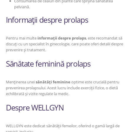
Consumarea de ceaiuri din plante care sprijină sănătatea
pelviană.
Informații despre prolaps
Pentru mai multe
informații despre prolaps
, este recomandat să
discuți cu un specialist în ginecologie, care poate oferi detalii despre
prevenire și tratament.
Sănătate feminină prolaps
Menținerea unei
sănătăți feminine
optime este crucială pentru
prevenirea prolapsului. Acest lucru include exerciții fizice, o dietă
echilibrată și vizite regulate la medic.
Despre WELLGYN
WELLGYN este dedicat sănătății femeilor, oferind o gamă largă de
servicii, inclusiv: