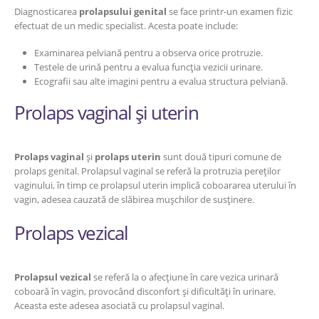
Diagnosticarea
prolapsului genital
se face printr-un examen fizic
efectuat de un medic specialist. Acesta poate include:
Examinarea pelviană pentru a observa orice protruzie.
Testele de urină pentru a evalua funcția vezicii urinare.
Ecografii sau alte imagini pentru a evalua structura pelviană.
Prolaps vaginal și uterin
Prolaps vaginal
și
prolaps uterin
sunt două tipuri comune de
prolaps genital. Prolapsul vaginal se referă la protruzia pereților
vaginului, în timp ce prolapsul uterin implică coboararea uterului în
vagin, adesea cauzată de slăbirea mușchilor de susținere.
Prolaps vezical
Prolapsul vezical
se referă la o afecțiune în care vezica urinară
coboară în vagin, provocând disconfort și dificultăți în urinare.
Aceasta este adesea asociată cu prolapsul vaginal.