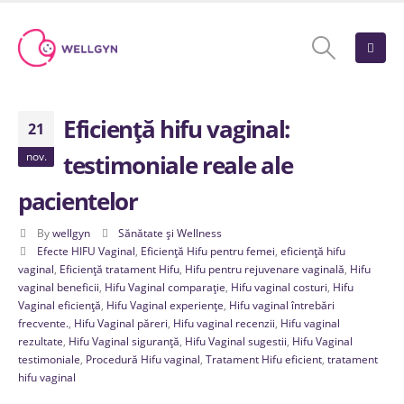
Eficiență hifu vaginal:
21
nov.
testimoniale reale ale
pacientelor
By
wellgyn
Sănătate și Wellness
Efecte HIFU Vaginal
,
Eficiență Hifu pentru femei
,
eficiență hifu
vaginal
,
Eficiență tratament Hifu
,
Hifu pentru rejuvenare vaginală
,
Hifu
vaginal beneficii
,
Hifu Vaginal comparație
,
Hifu vaginal costuri
,
Hifu
Vaginal eficiență
,
Hifu Vaginal experiențe
,
Hifu vaginal întrebări
frecvente.
,
Hifu Vaginal păreri
,
Hifu vaginal recenzii
,
Hifu vaginal
rezultate
,
Hifu Vaginal siguranță
,
Hifu Vaginal sugestii
,
Hifu Vaginal
testimoniale
,
Procedură Hifu vaginal
,
Tratament Hifu eficient
,
tratament
hifu vaginal