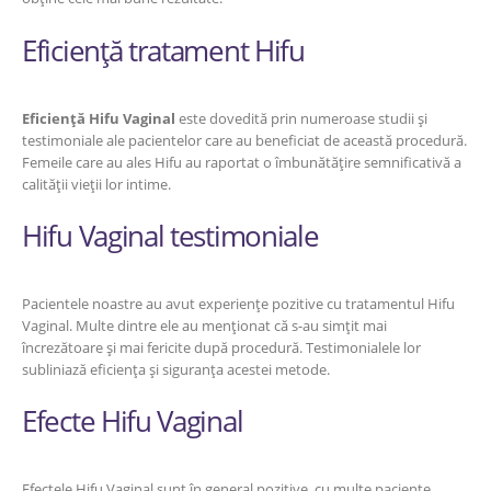
Eficiență tratament Hifu
Eficiență Hifu Vaginal
este dovedită prin numeroase studii și
testimoniale ale pacientelor care au beneficiat de această procedură.
Femeile care au ales Hifu au raportat o îmbunătățire semnificativă a
calității vieții lor intime.
Hifu Vaginal testimoniale
Pacientele noastre au avut experiențe pozitive cu tratamentul Hifu
Vaginal. Multe dintre ele au menționat că s-au simțit mai
încrezătoare și mai fericite după procedură. Testimonialele lor
subliniază eficiența și siguranța acestei metode.
Efecte Hifu Vaginal
Efectele Hifu Vaginal sunt în general pozitive, cu multe paciente