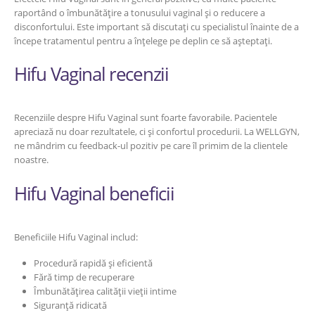
raportând o îmbunătățire a tonusului vaginal și o reducere a
disconfortului. Este important să discutați cu specialistul înainte de a
începe tratamentul pentru a înțelege pe deplin ce să așteptați.
Hifu Vaginal recenzii
Recenziile despre Hifu Vaginal sunt foarte favorabile. Pacientele
apreciază nu doar rezultatele, ci și confortul procedurii. La WELLGYN,
ne mândrim cu feedback-ul pozitiv pe care îl primim de la clientele
noastre.
Hifu Vaginal beneficii
Beneficiile Hifu Vaginal includ:
Procedură rapidă și eficientă
Fără timp de recuperare
Îmbunătățirea calității vieții intime
Siguranță ridicată