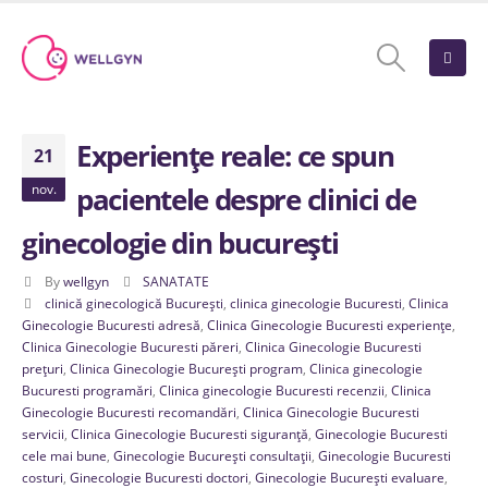
Experiențe reale: ce spun
21
nov.
pacientele despre clinici de
ginecologie din bucurești
By
wellgyn
SANATATE
clinică ginecologică București
,
clinica ginecologie Bucuresti
,
Clinica
Ginecologie Bucuresti adresă
,
Clinica Ginecologie Bucuresti experiențe
,
Clinica Ginecologie Bucuresti păreri
,
Clinica Ginecologie Bucuresti
prețuri
,
Clinica Ginecologie București program
,
Clinica ginecologie
Bucuresti programări
,
Clinica ginecologie Bucuresti recenzii
,
Clinica
Ginecologie Bucuresti recomandări
,
Clinica Ginecologie Bucuresti
servicii
,
Clinica Ginecologie Bucuresti siguranță
,
Ginecologie Bucuresti
cele mai bune
,
Ginecologie București consultații
,
Ginecologie Bucuresti
costuri
,
Ginecologie Bucuresti doctori
,
Ginecologie București evaluare
,