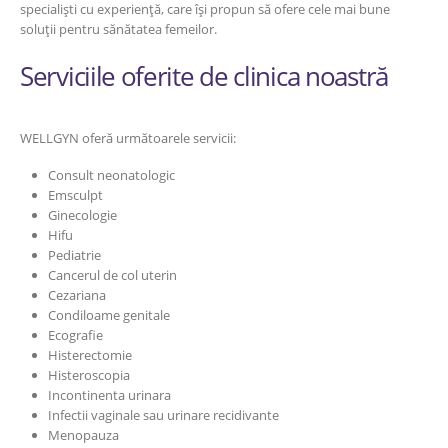
specialiști cu experiență, care își propun să ofere cele mai bune
soluții pentru sănătatea femeilor.
Serviciile oferite de clinica noastră
WELLGYN oferă următoarele servicii:
Consult neonatologic
Emsculpt
Ginecologie
Hifu
Pediatrie
Cancerul de col uterin
Cezariana
Condiloame genitale
Ecografie
Histerectomie
Histeroscopia
Incontinenta urinara
Infectii vaginale sau urinare recidivante
Menopauza