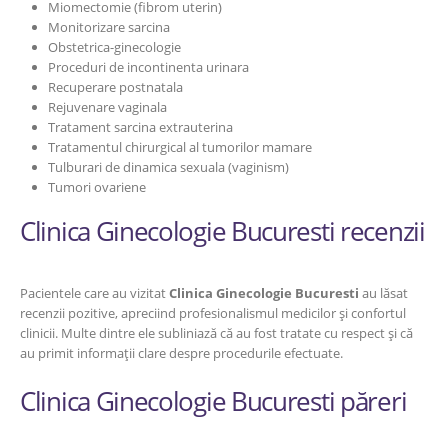
Miomectomie (fibrom uterin)
Monitorizare sarcina
Obstetrica-ginecologie
Proceduri de incontinenta urinara
Recuperare postnatala
Rejuvenare vaginala
Tratament sarcina extrauterina
Tratamentul chirurgical al tumorilor mamare
Tulburari de dinamica sexuala (vaginism)
Tumori ovariene
Clinica Ginecologie Bucuresti recenzii
Pacientele care au vizitat
Clinica Ginecologie Bucuresti
au lăsat
recenzii pozitive, apreciind profesionalismul medicilor și confortul
clinicii. Multe dintre ele subliniază că au fost tratate cu respect și că
au primit informații clare despre procedurile efectuate.
Clinica Ginecologie Bucuresti păreri