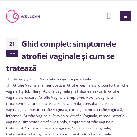
Ghid complet: simptomele
21
nov.
atrofiei vaginale și cum se
tratează
By
wellgyn
Sănătate și îngrijire personală
Atrofie Vaginala la menopauza
,
Atrofie vaginala și disconfort
,
atrofie
vaginală și lubrifianți
,
Atrofie vaginala și sănătatea sexuală
,
Atrofie
vaginala si uscare
,
Atrofie Vaginala Simptome
,
Atrofie vaginala
tratamente naturiste
,
cauze atrofie vaginala
,
consultație atrofie
vaginala
,
diagnostic atrofie vaginala
,
exerciții pentru atrofie vaginală
,
Informatii Atrofie Vaginala
,
Prevenire Atrofie Vaginala
,
remedii atrofie
vaginala
,
simptome atrofie vaginala
,
simptome atrofie vaginala
tratament
,
Simptome uscare vaginala
,
Solutii atrofie vaginala
,
tratament atrofie vaginala
,
Tratament pentru Atrofie Vaginala