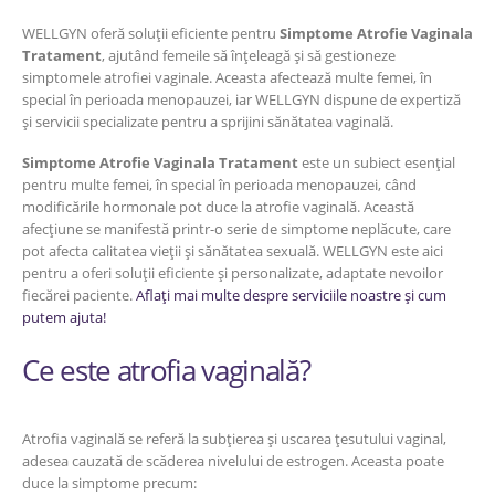
WELLGYN oferă soluții eficiente pentru
Simptome Atrofie Vaginala
Tratament
, ajutând femeile să înțeleagă și să gestioneze
simptomele atrofiei vaginale. Aceasta afectează multe femei, în
special în perioada menopauzei, iar WELLGYN dispune de expertiză
și servicii specializate pentru a sprijini sănătatea vaginală.
Simptome Atrofie Vaginala Tratament
este un subiect esențial
pentru multe femei, în special în perioada menopauzei, când
modificările hormonale pot duce la atrofie vaginală. Această
afecțiune se manifestă printr-o serie de simptome neplăcute, care
pot afecta calitatea vieții și sănătatea sexuală. WELLGYN este aici
pentru a oferi soluții eficiente și personalizate, adaptate nevoilor
fiecărei paciente.
Aflați mai multe despre serviciile noastre și cum
putem ajuta!
Ce este atrofia vaginală?
Atrofia vaginală se referă la subțierea și uscarea țesutului vaginal,
adesea cauzată de scăderea nivelului de estrogen. Aceasta poate
duce la simptome precum: