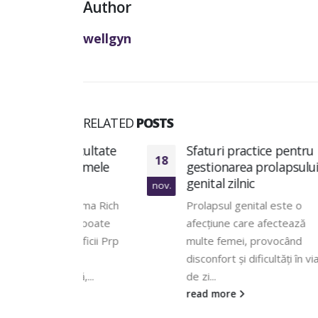
Author
wellgyn
RELATED
POSTS
 rezultate
Sfaturi practice pentru
18
19
 primele
gestionarea prolapsului
genital zilnic
nov.
nov.
Plasma Rich
Prolapsul genital este o
inal poate
afecțiune care afectează
eneficii Prp
multe femei, provocând
i
disconfort și dificultăți în viața
ală,...
de zi...
read more