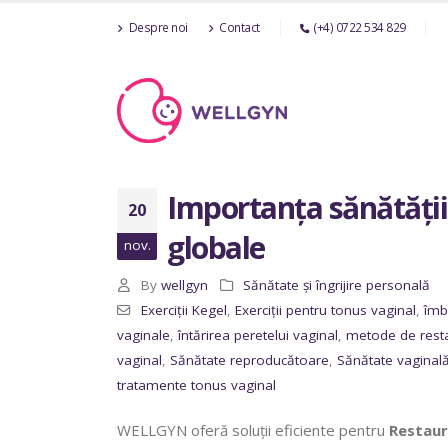
Despre noi
Contact
(+4) 0722 534 829
Importanța sănătății 
20
globale
nov.
By
wellgyn
Sănătate și îngrijire personală
Exerciții Kegel
,
Exerciții pentru tonus vaginal
,
îmb
vaginale
,
întărirea peretelui vaginal
,
metode de resta
vaginal
,
Sănătate reproducătoare
,
Sănătate vaginal
tratamente tonus vaginal
WELLGYN oferă soluții eficiente pentru
Restaur