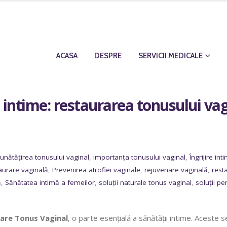
ACASA
DESPRE
SERVICII MEDICALE
intime: restaurarea tonusului vagin
unătățirea tonusului vaginal
,
importanța tonusului vaginal
,
Îngrijire int
urare vaginală
,
Prevenirea atrofiei vaginale
,
rejuvenare vaginală
,
rest
ă
,
Sănătatea intimă a femeilor
,
soluții naturale tonus vaginal
,
soluții pe
are Tonus Vaginal
, o parte esențială a sănătății intime. Aceste 