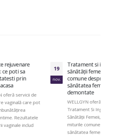
e
Tratament si ingrijire a
Rem
19
20
sănătății femeii: mituri
vagi
comune despre
zon
nov.
nov.
sănătatea femeilor
WEL
demontate
ii de
Natu
WELLGYN oferă servicii de
re pot
efic
Tratament Si Ingrijire A
vagi
Sănătății Femeii, abordând
tatele
idea
miturile comune despre
clud
rea
sănătatea femeilor și