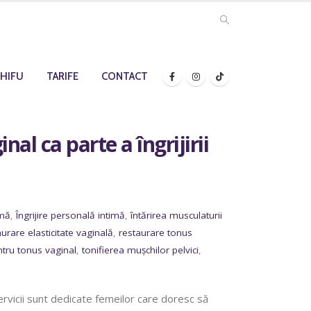
HIFU
TARIFE
CONTACT
al ca parte a îngrijirii
imă
,
Îngrijire personală intimă
,
întărirea musculaturii
aurare elasticitate vaginală
,
restaurare tonus
ntru tonus vaginal
,
tonifierea mușchilor pelvici
,
servicii sunt dedicate femeilor care doresc să