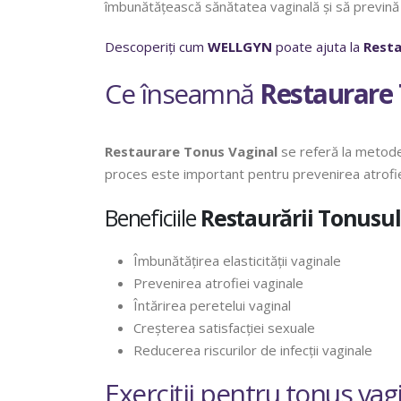
îmbunătățească sănătatea vaginală și să prevină
Descoperiți cum
WELLGYN
poate ajuta la
Resta
Ce înseamnă
Restaurare 
Restaurare Tonus Vaginal
se referă la metodel
proces este important pentru prevenirea atrofiei 
Beneficiile
Restaurării Tonusul
Îmbunătățirea elasticității vaginale
Prevenirea atrofiei vaginale
Întărirea peretelui vaginal
Creșterea satisfacției sexuale
Reducerea riscurilor de infecții vaginale
Exerciții pentru tonus vag