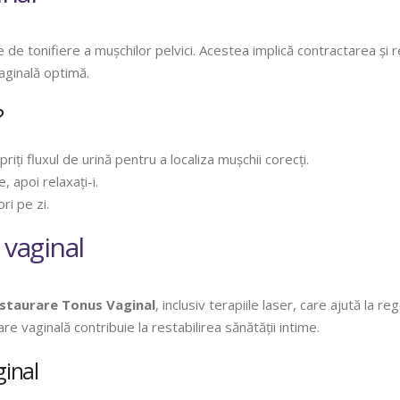
de tonifiere a mușchilor pelvici. Acestea implică contractarea și r
vaginală optimă.
?
priți fluxul de urină pentru a localiza mușchii corecți.
 apoi relaxați-i.
ri pe zi.
vaginal
staurare Tonus Vaginal
, inclusiv terapiile laser, care ajută la r
e vaginală contribuie la restabilirea sănătății intime.
ginal