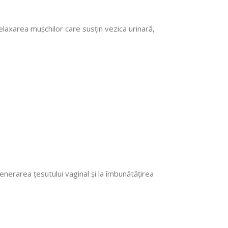
elaxarea mușchilor care susțin vezica urinară,
egenerarea țesutului vaginal și la îmbunătățirea