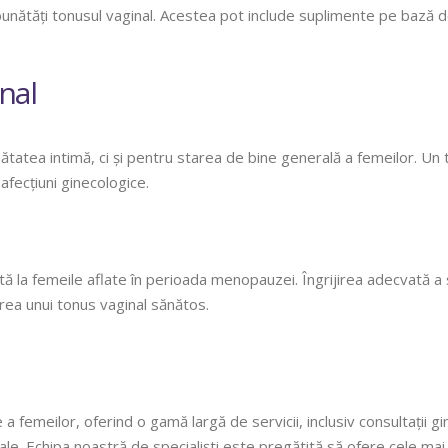
unătăți tonusul vaginal. Acestea pot include suplimente pe bază de p
nal
ătatea intimă, ci și pentru starea de bine generală a femeilor. Un
afecțiuni ginecologice.
ă la femeile aflate în perioada menopauzei. Îngrijirea adecvată a să
erea unui tonus vaginal sănătos.
e a femeilor, oferind o gamă largă de servicii, inclusiv consultații 
ale. Echipa noastră de specialiști este pregătită să ofere cele mai