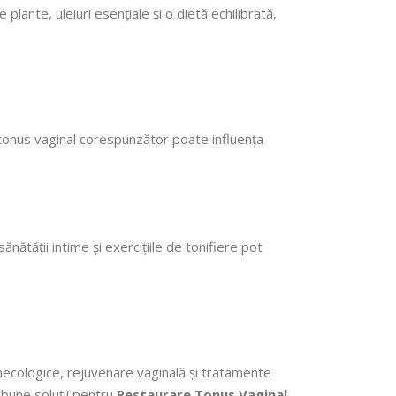
lante, uleiuri esențiale și o dietă echilibrată,
 tonus vaginal corespunzător poate influența
nătății intime și exercițiile de tonifiere pot
ginecologice, rejuvenare vaginală și tratamente
 bune soluții pentru
Restaurare Tonus Vaginal
.