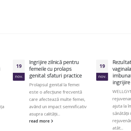
Ingrijire zilnică pentru
Rezultate rejuvenar
19
femeile cu prolaps
vaginala: ce poti sa
genital: sfaturi practice
imbunatatesti prin
nov.
ingrijire acasa
Prolapsul genital la femei
WELLGYN oferă servic
este o afecțiune frecventă
rejuvenare vaginală ca
care afectează multe femei,
ajuta la îmbunătățirea
având un impact semnificativ
sănătății intime. Rezul
asupra calității...
rejuvenării vaginale in
read more
atât...