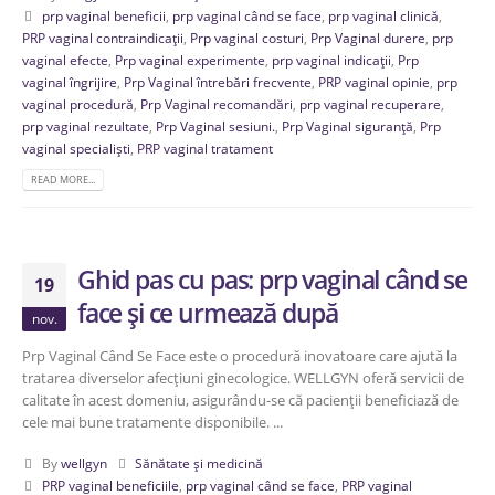
prp vaginal beneficii
,
prp vaginal când se face
,
prp vaginal clinică
,
PRP vaginal contraindicații
,
Prp vaginal costuri
,
Prp Vaginal durere
,
prp
vaginal efecte
,
Prp vaginal experimente
,
prp vaginal indicații
,
Prp
vaginal îngrijire
,
Prp Vaginal întrebări frecvente
,
PRP vaginal opinie
,
prp
vaginal procedură
,
Prp Vaginal recomandări
,
prp vaginal recuperare
,
prp vaginal rezultate
,
Prp Vaginal sesiuni.
,
Prp Vaginal siguranță
,
Prp
vaginal specialiști
,
PRP vaginal tratament
READ MORE...
Ghid pas cu pas: prp vaginal când se
19
face și ce urmează după
nov.
Prp Vaginal Când Se Face este o procedură inovatoare care ajută la
tratarea diverselor afecțiuni ginecologice. WELLGYN oferă servicii de
calitate în acest domeniu, asigurându-se că pacienții beneficiază de
cele mai bune tratamente disponibile. ...
By
wellgyn
Sănătate și medicină
PRP vaginal beneficiile
,
prp vaginal când se face
,
PRP vaginal