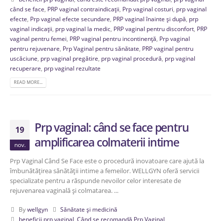
când se face
,
PRP vaginal contraindicații
,
Prp vaginal costuri
,
prp vaginal
efecte
,
Prp vaginal efecte secundare
,
PRP vaginal înainte și după
,
prp
vaginal indicații
,
prp vaginal la medic
,
PRP vaginal pentru disconfort
,
PRP
vaginal pentru femei
,
PRP vaginal pentru incontinență
,
Prp vaginal
pentru rejuvenare
,
Prp Vaginal pentru sănătate
,
PRP vaginal pentru
uscăciune
,
prp vaginal pregătire
,
prp vaginal procedură
,
prp vaginal
recuperare
,
prp vaginal rezultate
READ MORE...
Prp vaginal: când se face pentru
19
amplificarea colmaterii intime
nov.
Prp Vaginal Când Se Face este o procedură inovatoare care ajută la
îmbunătățirea sănătății intime a femeilor. WELLGYN oferă servicii
specializate pentru a răspunde nevoilor celor interesate de
rejuvenarea vaginală și colmatarea. ...
By
wellgyn
Sănătate și medicină
beneficii prp vaginal
,
Când se recomandă Prp Vaginal
,