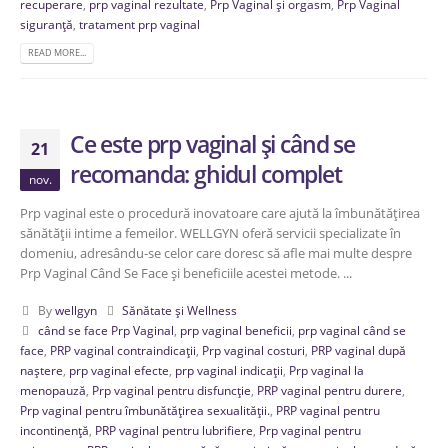
recuperare
,
prp vaginal rezultate
,
Prp Vaginal și orgasm
,
Prp Vaginal
siguranță
,
tratament prp vaginal
READ MORE...
Ce este prp vaginal și când se
21
recomanda: ghidul complet
nov.
Prp vaginal este o procedură inovatoare care ajută la îmbunătățirea
sănătății intime a femeilor. WELLGYN oferă servicii specializate în
domeniu, adresându-se celor care doresc să afle mai multe despre
Prp Vaginal Când Se Face și beneficiile acestei metode. ...
By
wellgyn
Sănătate și Wellness
când se face Prp Vaginal
,
prp vaginal beneficii
,
prp vaginal când se
face
,
PRP vaginal contraindicații
,
Prp vaginal costuri
,
PRP vaginal după
naștere
,
prp vaginal efecte
,
prp vaginal indicații
,
Prp vaginal la
menopauză
,
Prp vaginal pentru disfuncție
,
PRP vaginal pentru durere
,
Prp vaginal pentru îmbunătățirea sexualității.
,
PRP vaginal pentru
incontinență
,
PRP vaginal pentru lubrifiere
,
Prp vaginal pentru