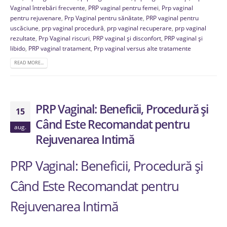
Vaginal întrebări frecvente
,
PRP vaginal pentru femei
,
Prp vaginal
pentru rejuvenare
,
Prp Vaginal pentru sănătate
,
PRP vaginal pentru
uscăciune
,
prp vaginal procedură
,
prp vaginal recuperare
,
prp vaginal
rezultate
,
Prp Vaginal riscuri
,
PRP vaginal și disconfort
,
PRP vaginal și
libido
,
PRP vaginal tratament
,
Prp vaginal versus alte tratamente
READ MORE...
PRP Vaginal: Beneficii, Procedură și
15
Când Este Recomandat pentru
aug.
Rejuvenarea Intimă
PRP Vaginal: Beneficii, Procedură și
Când Este Recomandat pentru
Rejuvenarea Intimă