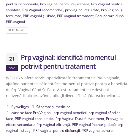
pentru incontinență
,
Prp vaginal pentru rejuvenare
,
Prp Vaginal pentru
sănătate
,
Prp Vaginal recomandări
,
prp vaginal rezultate
,
Prp Vaginal și
fertilitate
,
PRP vaginal și libido
,
PRP vaginal tratament
,
Recuperare după
PRP vaginal
READ MORE...
Prp vaginal: identifică momentul
21
potrivit pentru tratament
nov.
WELLGYN oferă servicii specializate în tratamentele PRP vaginale,
ajutând pacientele să identifice momentul potrivit pentru a beneficia
de Prp Vaginal Când Se Face. Acest tratament este destinat
rejuvenării intime, având aplicații diverse în sănătatea femeilor. ...
By
wellgyn
Sănătate și medicină
când se face Prp Vaginal
,
prp vaginal beneficii
,
prp vaginal când se
face
,
PRP vaginal consultatie.
,
Prp Vaginal Durată tratament
,
Prp vaginal
efecte secundare
,
Prp vaginal eficiență
,
PRP vaginal înainte și după
,
prp
vaginal indicații
,
PRP vaginal pentru disfuncții
,
PRP vaginal pentru