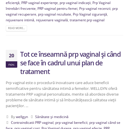
eficiență
,
PRP vaginal experiențe
,
prp vaginal indicații
,
Prp Vaginal
întrebări frecvente
,
PRP vaginal pentru femei
,
Prp vaginal recenzii
,
prp
vaginal recuperare
,
prp vaginal rezultate
,
Prp Vaginal siguranță
,
rejuvenare intimă
,
rejuvenare vaginală
,
tratament prp vaginal
READ MORE...
Tot ce înseamnă prp vaginal și când
20
se face în cadrul unui plan de
nov.
tratament
Prp vaginal este o procedură inovatoare care aduce beneficii
semnificative pentru sănătatea intimă a femeilor. WELLGYN oferă
tratamente PRP vaginal personalizate, menite să abordeze diverse
probleme de sănătate intimă și să îmbunătățească calitatea vieții
pacienților. ...
By
wellgyn
Sănătate și medicină
Contraindicatii PRP vaginal
,
prp vaginal beneficii
,
prp vaginal când se
face
,
prp vaginal cost
,
Prp Vaginal durere
,
prp vaginal efecte
,
PRP