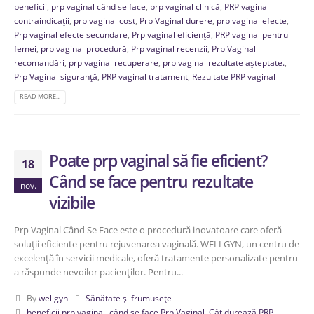
beneficii
,
prp vaginal când se face
,
prp vaginal clinică
,
PRP vaginal
contraindicații
,
prp vaginal cost
,
Prp Vaginal durere
,
prp vaginal efecte
,
Prp vaginal efecte secundare
,
Prp vaginal eficiență
,
PRP vaginal pentru
femei
,
prp vaginal procedură
,
Prp vaginal recenzii
,
Prp Vaginal
recomandări
,
prp vaginal recuperare
,
prp vaginal rezultate așteptate.
,
Prp Vaginal siguranță
,
PRP vaginal tratament
,
Rezultate PRP vaginal
READ MORE...
Poate prp vaginal să fie eficient?
18
Când se face pentru rezultate
nov.
vizibile
Prp Vaginal Când Se Face este o procedură inovatoare care oferă
soluții eficiente pentru rejuvenarea vaginală. WELLGYN, un centru de
excelență în servicii medicale, oferă tratamente personalizate pentru
a răspunde nevoilor pacienților. Pentru...
By
wellgyn
Sănătate și frumusețe
beneficii prp vaginal
,
când se face Prp Vaginal
,
Cât durează PRP