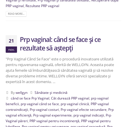
PRP vaginal
,
Rezultate PRP vaginal
READ MORE...
Prp vaginal: când se face și ce
21
rezultate să aștepți
nov.
"Prp Vaginal Când Se Face" este o procedură inovatoare utilizată
pentru rejuvenarea vaginală, oferită de WELLGYN. Aceasta poate
ajuta femeile să îmbunătățească sănătatea vaginală și să rezolve
diverse probleme intime. WELLGYN oferă servicii specializate și
expertiză în acest domeniu. ...
By
wellgyn
Sănătate și medicină
când se face Prp Vaginal
,
Cât durează PRP vaginal
,
prp vaginal
beneficii
,
prp vaginal când se face
,
prp vaginal clinică
,
PRP vaginal
contraindicații
,
Prp vaginal costuri
,
Prp vaginal efecte secundare
,
Prp
vaginal eficiență
,
Prp vaginal experimente
,
prp vaginal indicații
,
Prp
Vaginal păreri
,
PRP vaginal pentru incontinență
,
PRP vaginal pentru
lubrifiere
,
Prp vaginal pentru rejuvenare
,
prp vaginal procedură
,
Prp