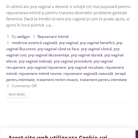
În ultimii ani, prp vaginal a devenit o soluție tot mai populară pentru
rejuvenarea intimă și pentru tratarea diverselor probleme genitale
feminine. Dacă te întrebi ce este prp vaginal și cum te poate ajuta, ai
ajuns în locul potrivit. La...
By
wellgyn
Rejuvenare Intimă
medicina estetică vaginală
,
prp vaginal
,
prp vaginal beneficii
,
prp
vaginal Bucuresti
,
prp vaginal când se face
,
prp vaginal clinică
,
prp
vaginal cost
,
prp vaginal dezavantaje
,
prp vaginal durată
,
prp vaginal
efecte
,
prp vaginal indicații
,
prp vaginal procedură
,
prp vaginal
recuperare
,
prp vaginal rejuvenare
,
prp vaginal rezultate
,
rejuvenare
intimă
,
rejuvenare intimă nevoie
,
rejuvenare vaginală naturală
,
terapii
pentru intimitate
,
tratament minim invaziv
,
tratament pentru intimitate
Comments Off
READ MORE...
Acest site web utilizeaza Cookie-uri