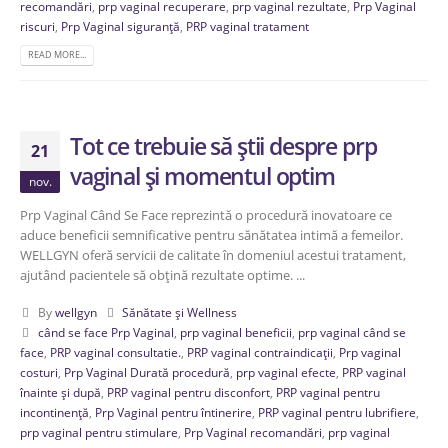
recomandări
,
prp vaginal recuperare
,
prp vaginal rezultate
,
Prp Vaginal
riscuri
,
Prp Vaginal siguranță
,
PRP vaginal tratament
READ MORE...
Tot ce trebuie să știi despre prp
21
vaginal și momentul optim
nov.
Prp Vaginal Când Se Face reprezintă o procedură inovatoare ce
aduce beneficii semnificative pentru sănătatea intimă a femeilor.
WELLGYN oferă servicii de calitate în domeniul acestui tratament,
ajutând pacientele să obțină rezultate optime. ...
By
wellgyn
Sănătate și Wellness
când se face Prp Vaginal
,
prp vaginal beneficii
,
prp vaginal când se
face
,
PRP vaginal consultatie.
,
PRP vaginal contraindicații
,
Prp vaginal
costuri
,
Prp Vaginal Durată procedură
,
prp vaginal efecte
,
PRP vaginal
înainte și după
,
PRP vaginal pentru disconfort
,
PRP vaginal pentru
incontinență
,
Prp Vaginal pentru întinerire
,
PRP vaginal pentru lubrifiere
,
prp vaginal pentru stimulare
,
Prp Vaginal recomandări
,
prp vaginal