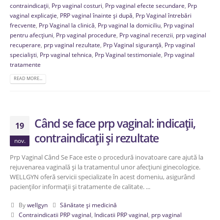
contraindicații
,
Prp vaginal costuri
,
Prp vaginal efecte secundare
,
Prp
vaginal explicație
,
PRP vaginal înainte și după
,
Prp Vaginal întrebări
frecvente
,
Prp Vaginal la clinică
,
Prp vaginal la domiciliu
,
Prp vaginal
pentru afecțiuni
,
Prp vaginal procedure
,
Prp vaginal recenzii
,
prp vaginal
recuperare
,
prp vaginal rezultate
,
Prp Vaginal siguranță
,
Prp vaginal
specialiști
,
Prp vaginal tehnica
,
Prp Vaginal testimoniale
,
Prp vaginal
tratamente
READ MORE...
Când se face prp vaginal: indicații,
19
contraindicații și rezultate
nov.
Prp Vaginal Când Se Face este o procedură inovatoare care ajută la
rejuvenarea vaginală și la tratamentul unor afecțiuni ginecologice.
WELLGYN oferă servicii specializate în acest domeniu, asigurând
pacienților informații și tratamente de calitate. ...
By
wellgyn
Sănătate și medicină
Contraindicatii PRP vaginal
,
Indicatii PRP vaginal
,
prp vaginal