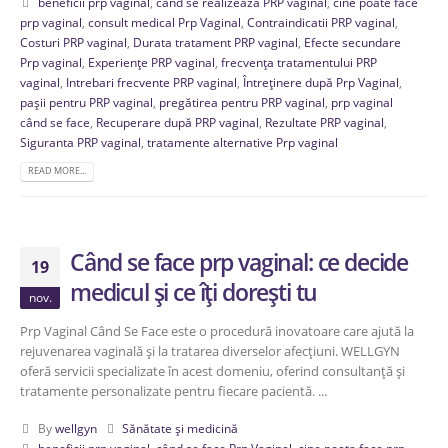
beneficii prp vaginal
,
când se realizează PRP vaginal
,
cine poate face
prp vaginal
,
consult medical Prp Vaginal
,
Contraindicatii PRP vaginal
,
Costuri PRP vaginal
,
Durata tratament PRP vaginal
,
Efecte secundare
Prp vaginal
,
Experiențe PRP vaginal
,
frecvența tratamentului PRP
vaginal
,
Intrebari frecvente PRP vaginal
,
Întreținere după Prp Vaginal
,
pașii pentru PRP vaginal
,
pregătirea pentru PRP vaginal
,
prp vaginal
când se face
,
Recuperare după PRP vaginal
,
Rezultate PRP vaginal
,
Siguranta PRP vaginal
,
tratamente alternative Prp vaginal
READ MORE...
Când se face prp vaginal: ce decide
19
medicul și ce îți dorești tu
nov.
Prp Vaginal Când Se Face este o procedură inovatoare care ajută la
rejuvenarea vaginală și la tratarea diverselor afecțiuni. WELLGYN
oferă servicii specializate în acest domeniu, oferind consultanță și
tratamente personalizate pentru fiecare pacientă. ...
By
wellgyn
Sănătate și medicină