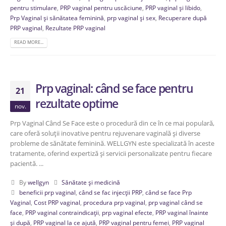
pentru stimulare
,
PRP vaginal pentru uscăciune
,
PRP vaginal și libido
,
Prp Vaginal și sănătatea feminină
,
prp vaginal și sex
,
Recuperare după
PRP vaginal
,
Rezultate PRP vaginal
READ MORE...
Prp vaginal: când se face pentru
21
rezultate optime
nov.
Prp Vaginal Când Se Face este o procedură din ce în ce mai populară,
care oferă soluții inovative pentru rejuvenare vaginală și diverse
probleme de sănătate feminină. WELLGYN este specializată în aceste
tratamente, oferind expertiză și servicii personalizate pentru fiecare
pacientă. ...
By
wellgyn
Sănătate și medicină
beneficii prp vaginal
,
când se fac injecții PRP
,
când se face Prp
Vaginal
,
Cost PRP vaginal
,
procedura prp vaginal
,
prp vaginal când se
face
,
PRP vaginal contraindicații
,
prp vaginal efecte
,
PRP vaginal înainte
și după
,
PRP vaginal la ce ajută
,
PRP vaginal pentru femei
,
PRP vaginal