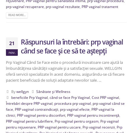
rejuvenare
,
PRP vaginal pentru sănătatea intimă
,
prp vaginal procedură
,
prp vaginal recuperare
,
prp vaginal rezultate
,
PRP vaginal tratament
READ MORE...
Răspunsuri la întrebări: prp vaginal
21
când se face și ce să te aștepți
nov.
Prp Vaginal Când Se Face este o procedură inovatoare care ajută la
îmbunătățirea sănătății vaginale și a satisfacției sexuale. WELLGYN
oferă servicii specializate în acest domeniu, asigurându-se că fiecare
pacient beneficiază de soluții adaptate nevoilor sale. ...
By
wellgyn
Sănătate și Wellness
beneficiile Prp Vaginal
,
când se face Prp Vaginal
,
Cost PRP vaginal
,
Întrebări despre PRP vaginal
,
procedura prp vaginal
,
prp vaginal când se
face
,
PRP vaginal contraindicații
,
prp vaginal efecte
,
PRP vaginal la
clinici
,
PRP vaginal pentru disconfort
,
PRP vaginal pentru incontinență
,
PRP vaginal pentru lubrifiere
,
Prp vaginal pentru orgasm
,
Prp vaginal
pentru rejuvenare
,
PRP vaginal pentru uscare
,
Prp vaginal recenzii
,
Prp
Vaginal și fertilitate
,
Prp Vaginal și sănătatea sexuală.
,
Recuperare după