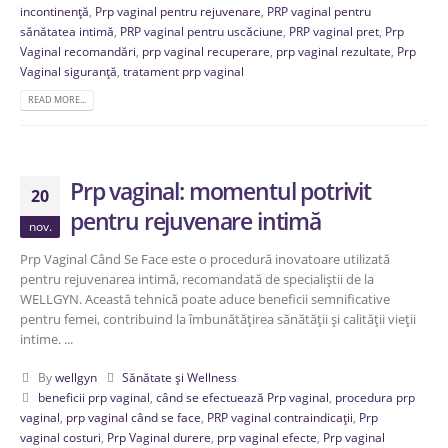
incontinență
,
Prp vaginal pentru rejuvenare
,
PRP vaginal pentru
sănătatea intimă
,
PRP vaginal pentru uscăciune
,
PRP vaginal pret
,
Prp
Vaginal recomandări
,
prp vaginal recuperare
,
prp vaginal rezultate
,
Prp
Vaginal siguranță
,
tratament prp vaginal
READ MORE...
Prp vaginal: momentul potrivit
20
pentru rejuvenare intimă
nov.
Prp Vaginal Când Se Face este o procedură inovatoare utilizată
pentru rejuvenarea intimă, recomandată de specialiștii de la
WELLGYN. Această tehnică poate aduce beneficii semnificative
pentru femei, contribuind la îmbunătățirea sănătății și calității vieții
intime. ...
By
wellgyn
Sănătate și Wellness
beneficii prp vaginal
,
când se efectuează Prp vaginal
,
procedura prp
vaginal
,
prp vaginal când se face
,
PRP vaginal contraindicații
,
Prp
vaginal costuri
,
Prp Vaginal durere
,
prp vaginal efecte
,
Prp vaginal