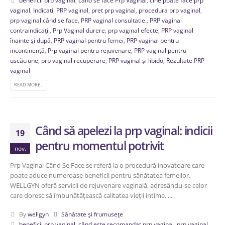
beneficii prp vaginal
,
când se face Prp Vaginal
,
cine poate face prp
vaginal
,
Indicatii PRP vaginal
,
pret prp vaginal
,
procedura prp vaginal
,
prp vaginal când se face
,
PRP vaginal consultatie.
,
PRP vaginal
contraindicații
,
Prp Vaginal durere
,
prp vaginal efecte
,
PRP vaginal
înainte și după
,
PRP vaginal pentru femei
,
PRP vaginal pentru
incontinență
,
Prp vaginal pentru rejuvenare
,
PRP vaginal pentru
uscăciune
,
prp vaginal recuperare
,
PRP vaginal și libido
,
Rezultate PRP
vaginal
READ MORE...
Când să apelezi la prp vaginal: indicii
19
pentru momentul potrivit
nov.
Prp Vaginal Când Se Face se referă la o procedură inovatoare care
poate aduce numeroase beneficii pentru sănătatea femeilor.
WELLGYN oferă servicii de rejuvenare vaginală, adresându-se celor
care doresc să îmbunătățească calitatea vieții intime. ...
By
wellgyn
Sănătate și frumusețe
beneficii prp vaginal
,
când este recomandat prp vaginal
,
prp vaginal