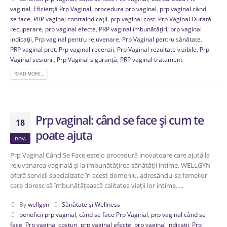
vaginal
,
Eficiență Prp Vaginal
,
procedura prp vaginal
,
prp vaginal când
se face
,
PRP vaginal contraindicații
,
prp vaginal cost
,
Prp Vaginal Durată
recuperare
,
prp vaginal efecte
,
PRP vaginal îmbunătățiri
,
prp vaginal
indicații
,
Prp vaginal pentru rejuvenare
,
Prp Vaginal pentru sănătate
,
PRP vaginal pret
,
Prp vaginal recenzii
,
Prp Vaginal rezultate vizibile
,
Prp
Vaginal sesiuni.
,
Prp Vaginal siguranță
,
PRP vaginal tratament
READ MORE...
Prp vaginal: când se face și cum te
18
poate ajuta
nov.
Prp Vaginal Când Se Face este o procedură inovatoare care ajută la
rejuvenarea vaginală și la îmbunătățirea sănătății intime. WELLGYN
oferă servicii specializate în acest domeniu, adresându-se femeilor
care doresc să îmbunătățească calitatea vieții lor intime. ...
By
wellgyn
Sănătate și Wellness
beneficii prp vaginal
,
când se face Prp Vaginal
,
prp vaginal când se
face
,
Prp vaginal costuri
,
prp vaginal efecte
,
prp vaginal indicații
,
Prp