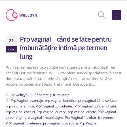
Prp vaginal – când se face pentru
21
îmbunătățire intimă pe termen
nov.
lung
Prp Vaginal reprezintă o soluție inovatoare pentru îmbunătățirea
sănătății intime feminine. WELLGYN oferă servicii specializate în acest
domeniu, ajutând pacientele să obțină rezultate optime și să se
bucure de beneficiile acestui tratament. Descoperiți...
By
wellgyn
Sănătate și frumusețe
Prp Vaginal avantaje
,
prp vaginal beneficii
,
prp vaginal când se face
,
prp vaginal clinică
,
PRP vaginal consultatie.
,
PRP vaginal contraindicații
,
Prp vaginal costuri
,
Prp Vaginal durere
,
prp vaginal efecte
,
PRP vaginal
experiențe
,
prp vaginal îmbunătățire
,
Prp Vaginal întrebări frecvente
,
PRP vaginal întreținere
,
prp vaginal procedură
,
Prp Vaginal