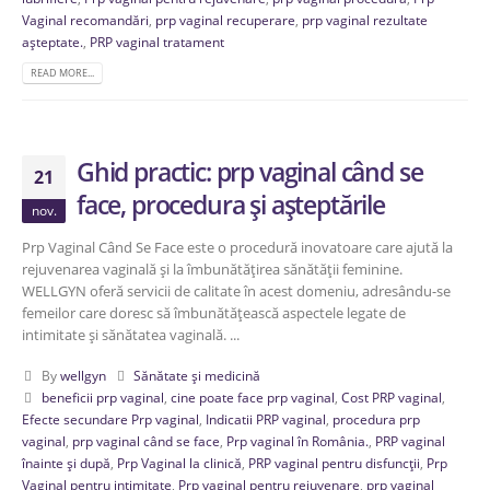
Vaginal recomandări
,
prp vaginal recuperare
,
prp vaginal rezultate
așteptate.
,
PRP vaginal tratament
READ MORE...
Ghid practic: prp vaginal când se
21
face, procedura și așteptările
nov.
Prp Vaginal Când Se Face este o procedură inovatoare care ajută la
rejuvenarea vaginală și la îmbunătățirea sănătății feminine.
WELLGYN oferă servicii de calitate în acest domeniu, adresându-se
femeilor care doresc să îmbunătățească aspectele legate de
intimitate și sănătatea vaginală. ...
By
wellgyn
Sănătate și medicină
beneficii prp vaginal
,
cine poate face prp vaginal
,
Cost PRP vaginal
,
Efecte secundare Prp vaginal
,
Indicatii PRP vaginal
,
procedura prp
vaginal
,
prp vaginal când se face
,
Prp vaginal în România.
,
PRP vaginal
înainte și după
,
Prp Vaginal la clinică
,
PRP vaginal pentru disfuncții
,
Prp
Vaginal pentru intimitate
,
Prp vaginal pentru rejuvenare
,
prp vaginal