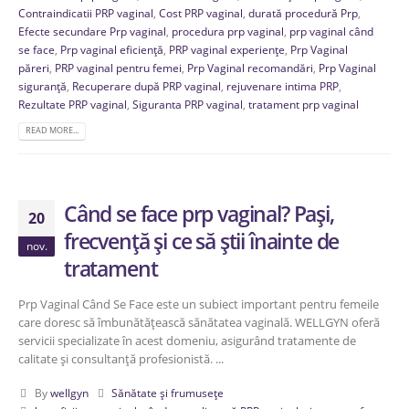
Contraindicatii PRP vaginal
,
Cost PRP vaginal
,
durată procedură Prp
,
Efecte secundare Prp vaginal
,
procedura prp vaginal
,
prp vaginal când
se face
,
Prp vaginal eficiență
,
PRP vaginal experiențe
,
Prp Vaginal
păreri
,
PRP vaginal pentru femei
,
Prp Vaginal recomandări
,
Prp Vaginal
siguranță
,
Recuperare după PRP vaginal
,
rejuvenare intima PRP
,
Rezultate PRP vaginal
,
Siguranta PRP vaginal
,
tratament prp vaginal
READ MORE...
Când se face prp vaginal? Pași,
20
frecvență și ce să știi înainte de
nov.
tratament
Prp Vaginal Când Se Face este un subiect important pentru femeile
care doresc să îmbunătățească sănătatea vaginală. WELLGYN oferă
servicii specializate în acest domeniu, asigurând tratamente de
calitate și consultanță profesionistă. ...
By
wellgyn
Sănătate și frumusețe