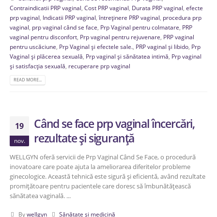
Contraindicatii PRP vaginal
,
Cost PRP vaginal
,
Durata PRP vaginal
,
efecte
prp vaginal
,
Indicatii PRP vaginal
,
întreținere PRP vaginal
,
procedura prp
vaginal
,
prp vaginal când se face
,
Prp Vaginal pentru colmatare
,
PRP
vaginal pentru disconfort
,
Prp vaginal pentru rejuvenare
,
PRP vaginal
pentru uscăciune
,
Prp Vaginal și efectele sale.
,
PRP vaginal și libido
,
Prp
Vaginal și plăcerea sexuală
,
Prp vaginal și sănătatea intimă
,
Prp vaginal
și satisfacția sexuală
,
recuperare prp vaginal
READ MORE...
Când se face prp vaginal încercări,
19
rezultate și siguranță
nov.
WELLGYN oferă servicii de Prp Vaginal Când Se Face, o procedură
inovatoare care poate ajuta la ameliorarea diferitelor probleme
ginecologice. Această tehnică este sigură și eficientă, având rezultate
promițătoare pentru pacientele care doresc să îmbunătățească
sănătatea vaginală. ...
By
wellgyn
Sănătate și medicină