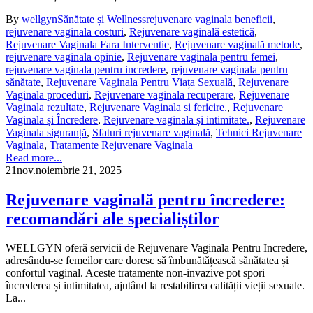
By
wellgyn
Sănătate și Wellness
rejuvenare vaginala beneficii
,
rejuvenare vaginala costuri
,
Rejuvenare vaginală estetică
,
Rejuvenare Vaginala Fara Interventie
,
Rejuvenare vaginală metode
,
rejuvenare vaginala opinie
,
Rejuvenare vaginala pentru femei
,
rejuvenare vaginala pentru incredere
,
rejuvenare vaginala pentru
sănătate
,
Rejuvenare Vaginala Pentru Viața Sexuală
,
Rejuvenare
Vaginala proceduri
,
Rejuvenare vaginala recuperare
,
Rejuvenare
Vaginala rezultate
,
Rejuvenare Vaginala si fericire.
,
Rejuvenare
Vaginala și Încredere
,
Rejuvenare vaginala și intimitate.
,
Rejuvenare
Vaginala siguranță
,
Sfaturi rejuvenare vaginală
,
Tehnici Rejuvenare
Vaginala
,
Tratamente Rejuvenare Vaginala
Read more...
21
nov.
noiembrie 21, 2025
Rejuvenare vaginală pentru încredere:
recomandări ale specialiștilor
WELLGYN oferă servicii de Rejuvenare Vaginala Pentru Incredere,
adresându-se femeilor care doresc să îmbunătățească sănătatea și
confortul vaginal. Aceste tratamente non-invazive pot spori
încrederea și intimitatea, ajutând la restabilirea calității vieții sexuale.
La...