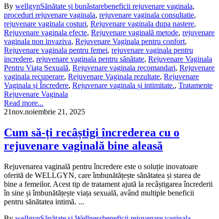
By
wellgyn
Sănătate și bunăstare
beneficii rejuvenare vaginala
,
proceduri rejuvenare vaginala
,
rejuvenare vaginala consultatie
,
rejuvenare vaginala costuri
,
Rejuvenare vaginala dupa nastere
,
Rejuvenare vaginala efecte
,
Rejuvenare vaginală metode
,
rejuvenare
vaginala non invaziva
,
Rejuvenare Vaginala pentru confort
,
Rejuvenare vaginala pentru femei
,
rejuvenare vaginala pentru
incredere
,
rejuvenare vaginala pentru sănătate
,
Rejuvenare Vaginala
Pentru Viața Sexuală
,
Rejuvenare vaginala recomandari
,
Rejuvenare
vaginala recuperare
,
Rejuvenare Vaginala rezultate
,
Rejuvenare
Vaginala și Încredere
,
Rejuvenare vaginala și intimitate.
,
Tratamente
Rejuvenare Vaginala
Read more...
21
nov.
noiembrie 21, 2025
Cum să-ți recâștigi încrederea cu o
rejuvenare vaginală bine aleasă
Rejuvenarea vaginală pentru încredere este o soluție inovatoare
oferită de WELLGYN, care îmbunătățește sănătatea și starea de
bine a femeilor. Acest tip de tratament ajută la recâștigarea încrederii
în sine și îmbunătățește viața sexuală, având multiple beneficii
pentru sănătatea intimă. ...
By
wellgyn
Sănătate și Wellness
beneficii rejuvenare vaginala
,