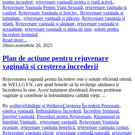
pentru incredere
,
rejuvenare vaginală pentru o viață activă.
,
Rejuvenare Vaginala Pentru Viața Sexuală
,
rejuvenare vaginala si
confort
,
Rejuvenare Vaginala si fericire.
,
Rejuvenare vaginala și
intimitate.
,
rejuvenare vaginală și plăcere
,
Rejuvenare vaginala și
relații
,
Rejuvenare vaginală și sănătate
,
rejuvenare vaginală și
sexualitate
,
rejuvenare vaginală și stima de sine
,
soluții pentru
încredere feminină
Read more...
20
nov.
noiembrie 20, 2025
Plan de acțiune pentru rejuvenare
vaginală și creșterea încrederii
Rejuvenarea vaginală pentru încredere este o soluție eficientă oferită
de WELLGYN, care ajută femeile să își recâștige sănătatea și
încrederea în sine. Acest tratament abordează diverse probleme
vaginale și contribuie la îmbunătățirea calității vieții. ...
By
wellgyn
Sănătate și Wellness
Creșterea Încrederii Personale
,
estetica vaginală
,
Îmbunătățirea Încrederii
,
Încredere feminină
,
îngrijire vaginală
,
Proceduri pentru Rejuvenare
,
Răspunsuri la
Întrebări Vaginale.
,
rejuvenare vaginală
,
Rejuvenare Vaginala
avantaje
,
rejuvenare vaginala beneficii
,
rejuvenare vaginala costuri
,
Rejuvenare vaginala efecte
,
rejuvenare vaginală naturală
,
rejuvenare