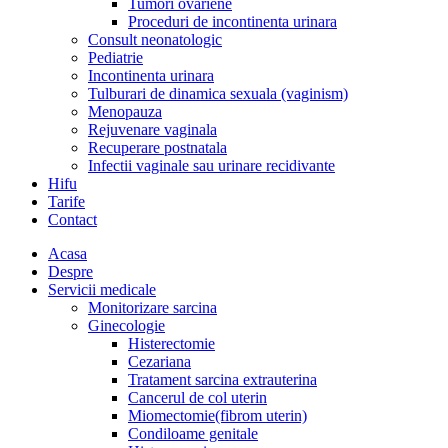
Tumori ovariene
Proceduri de incontinenta urinara
Consult neonatologic
Pediatrie
Incontinenta urinara
Tulburari de dinamica sexuala (vaginism)
Menopauza
Rejuvenare vaginala
Recuperare postnatala
Infectii vaginale sau urinare recidivante
Hifu
Tarife
Contact
Acasa
Despre
Servicii medicale
Monitorizare sarcina
Ginecologie
Histerectomie
Cezariana
Tratament sarcina extrauterina
Cancerul de col uterin
Miomectomie(fibrom uterin)
Condiloame genitale