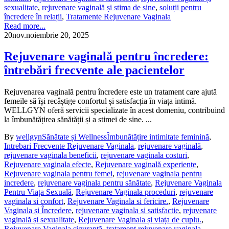
sexualitate
,
rejuvenare vaginală și stima de sine
,
soluții pentru
încredere în relații
,
Tratamente Rejuvenare Vaginala
Read more...
20
nov.
noiembrie 20, 2025
Rejuvenare vaginală pentru încredere:
întrebări frecvente ale pacientelor
Rejuvenarea vaginală pentru încredere este un tratament care ajută
femeile să își recâștige confortul și satisfacția în viața intimă.
WELLGYN oferă servicii specializate în acest domeniu, contribuind
la îmbunătățirea sănătății și a stimei de sine. ...
By
wellgyn
Sănătate și Wellness
Îmbunătățire intimitate feminină
,
Intrebari Frecvente Rejuvenare Vaginala
,
rejuvenare vaginală
,
rejuvenare vaginala beneficii
,
rejuvenare vaginala costuri
,
Rejuvenare vaginala efecte
,
Rejuvenare vaginală experiențe
,
Rejuvenare vaginala pentru femei
,
rejuvenare vaginala pentru
incredere
,
rejuvenare vaginala pentru sănătate
,
Rejuvenare Vaginala
Pentru Viața Sexuală
,
Rejuvenare Vaginala proceduri
,
rejuvenare
vaginala si confort
,
Rejuvenare Vaginala si fericire.
,
Rejuvenare
Vaginala și Încredere
,
rejuvenare vaginala si satisfactie
,
rejuvenare
vaginală și sexualitate
,
Rejuvenare Vaginala și viața de cuplu.
,
Rejuvenare Vaginala siguranță
,
tratament rejuvenare vaginala