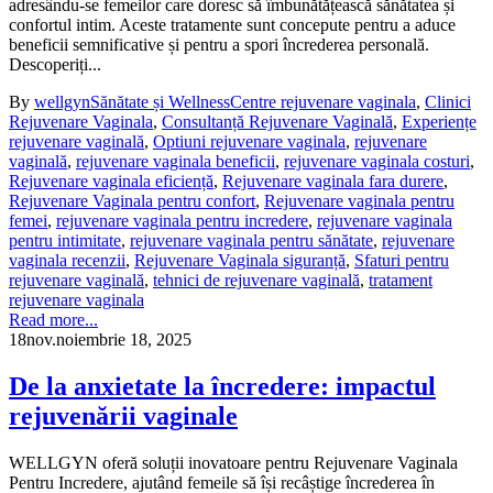
adresându-se femeilor care doresc să îmbunătățească sănătatea și
confortul intim. Aceste tratamente sunt concepute pentru a aduce
beneficii semnificative și pentru a spori încrederea personală.
Descoperiți...
By
wellgyn
Sănătate și Wellness
Centre rejuvenare vaginala
,
Clinici
Rejuvenare Vaginala
,
Consultanță Rejuvenare Vaginală
,
Experiențe
rejuvenare vaginală
,
Optiuni rejuvenare vaginala
,
rejuvenare
vaginală
,
rejuvenare vaginala beneficii
,
rejuvenare vaginala costuri
,
Rejuvenare vaginala eficiență
,
Rejuvenare vaginala fara durere
,
Rejuvenare Vaginala pentru confort
,
Rejuvenare vaginala pentru
femei
,
rejuvenare vaginala pentru incredere
,
rejuvenare vaginala
pentru intimitate
,
rejuvenare vaginala pentru sănătate
,
rejuvenare
vaginala recenzii
,
Rejuvenare Vaginala siguranță
,
Sfaturi pentru
rejuvenare vaginală
,
tehnici de rejuvenare vaginală
,
tratament
rejuvenare vaginala
Read more...
18
nov.
noiembrie 18, 2025
De la anxietate la încredere: impactul
rejuvenării vaginale
WELLGYN oferă soluții inovatoare pentru Rejuvenare Vaginala
Pentru Incredere, ajutând femeile să își recâștige încrederea în