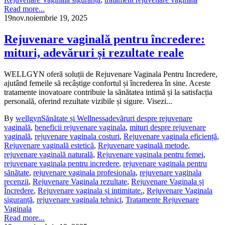
Read more...
19
nov.
noiembrie 19, 2025
Rejuvenare vaginală pentru încredere:
mituri, adevăruri și rezultate reale
WELLGYN oferă soluții de Rejuvenare Vaginala Pentru Incredere,
ajutând femeile să recâștige confortul și încrederea în sine. Aceste
tratamente inovatoare contribuie la sănătatea intimă și la satisfacția
personală, oferind rezultate vizibile și sigure. Visezi...
By
wellgyn
Sănătate și Wellness
adevăruri despre rejuvenare
vaginală
,
beneficii rejuvenare vaginala
,
mituri despre rejuvenare
vaginală
,
rejuvenare vaginala costuri
,
Rejuvenare vaginala eficiență
,
Rejuvenare vaginală estetică
,
Rejuvenare vaginală metode
,
rejuvenare vaginală naturală
,
Rejuvenare vaginala pentru femei
,
rejuvenare vaginala pentru incredere
,
rejuvenare vaginala pentru
sănătate
,
rejuvenare vaginala profesionala
,
rejuvenare vaginala
recenzii
,
Rejuvenare Vaginala rezultate
,
Rejuvenare Vaginala și
Încredere
,
Rejuvenare vaginala și intimitate.
,
Rejuvenare Vaginala
siguranță
,
rejuvenare vaginala tehnici
,
Tratamente Rejuvenare
Vaginala
Read more...