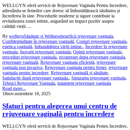
WELLGYN oferă servicii de Rejuvenare Vaginala Pentru Incredere,
adresându-se femeilor care doresc să îmbunătățească sănătatea și
încrederea în sine. Procedurile moderne și sigure contribuie la
revitalizarea zonei intime, asigurând un impact pozitiv asupra
calității vieții. ...
By
wellgyn
Sănătate și Wellness
beneficii rejuvenare vaginala
,
Confidențialitate în rejuvenare vaginală
,
Costuri rejuvenare vaginala
,
estetica vaginală
,
îmbunătățirea vieții intime.
,
Încredere în rejuvenare
vaginala
,
Inovații rejuvenare vaginala
,
Opinii rejuvenare vaginala
,
proceduri rejuvenare vaginala
,
recuperare dupa rejuvenare vaginala
,
rejuvenare vaginală
,
Rejuvenare vaginala eficiență
,
rejuvenare
vaginala non invaziva
,
Rejuvenare vaginala pentru femei
,
rejuvenare
vaginala pentru incredere
,
Rejuvenare vaginală și sănătate
,
Satisfacție după rejuvenare vaginala.
,
Siguranța rejuvenare vaginala
,
Tehnici Rejuvenare Vaginala
,
tratament rejuvenare vaginala
Read more...
18
nov.
noiembrie 18, 2025
Sfaturi pentru alegerea unui centru de
rejuvenare vaginală pentru încredere
WELLGYN oferă servicii de Rejuvenare Vaginala Pentru Incredere,