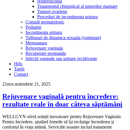
Histeroscopia
Tratamentul chirurgical al tumorilor mamare
Tumori ovariene
Proceduri de incontinenta urinara
Consult neonatologic
Pediatrie
Incontinenta urinara
Tulburari de dinamica sexuala (vaginism)
Menopauza
Rejuvenare vaginala
Recuperare postnatala
Infectii vaginale sau urinare recidivante
Hifu
Tarife
Contact
21
nov.
noiembrie 21, 2025
Rejuvenare vaginală pentru încredere:
rezultate reale în doar câteva săptămâni
WELLGYN oferă soluții inovatoare pentru Rejuvenare Vaginala
Pentru Incredere, ajutând femeile să își recâștige încrederea și
confortul în viața intimă. Serviciile noastre includ tratamente