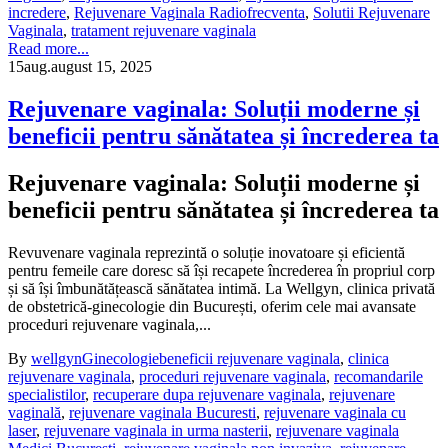
incredere
,
Rejuvenare Vaginala Radiofrecventa
,
Solutii Rejuvenare
Vaginala
,
tratament rejuvenare vaginala
Read more...
15
aug.
august 15, 2025
Rejuvenare vaginala: Soluții moderne și
beneficii pentru sănătatea și încrederea ta
Rejuvenare vaginala: Soluții moderne și
beneficii pentru sănătatea și încrederea ta
Revuvenare vaginala reprezintă o soluție inovatoare și eficientă
pentru femeile care doresc să își recapete încrederea în propriul corp
și să își îmbunătățească sănătatea intimă. La Wellgyn, clinica privată
de obstetrică-ginecologie din București, oferim cele mai avansate
proceduri rejuvenare vaginala,...
By
wellgyn
Ginecologie
beneficii rejuvenare vaginala
,
clinica
rejuvenare vaginala
,
proceduri rejuvenare vaginala
,
recomandarile
specialistilor
,
recuperare dupa rejuvenare vaginala
,
rejuvenare
vaginală
,
rejuvenare vaginala Bucuresti
,
rejuvenare vaginala cu
laser
,
rejuvenare vaginala in urma nasterii
,
rejuvenare vaginala