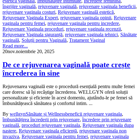
estetica vaginală
,
Îmbunătățire intimitate
,
Încredere feminină
,
îngrijire vaginală
,
rejuvenare vaginală
,
rejuvenare vaginala beneficii
,
rejuvenare vaginala costuri
,
Rejuvenare vaginală estetică
,
Rejuvenare Vaginala Expert
,
rejuvenare vaginala opinii
,
Rejuvenare
vaginala pentru femei
,
rejuvenare vaginala pentru incredere
,
Rejuvenare Vaginala proceduri
,
rejuvenare vaginala recenzii
,
Rejuvenare Vaginala siguranță
,
rejuvenare vaginala tehnici
,
Sănătate
vaginală
,
Soluții pentru Vaginală
,
Tratament Vaginal
Read more...
20
nov.
noiembrie 20, 2025
De ce rejuvenarea vaginală poate crește
încrederea în sine
Rejuvenarea vaginală este o procedură esențială pentru multe femei
care doresc să își recâștige încrederea. WELLGYN oferă soluții
personalizate și eficiente în acest domeniu, ajutându-le pe femei să
îmbunătățească sănătatea și confortul intim. ...
By
wellgyn
Sănătate și Wellness
beneficii rejuvenare vaginala
,
îmbunătățirea încrederii prin rejuvenare
,
încredere prin rejuvenare
vaginală
,
proceduri rejuvenare vaginala
,
Rejuvenare vaginala dupa
nastere
,
Rejuvenare vaginala eficiență
,
rejuvenare vaginala non
invaziva
,
Rejuvenare vaginala pentru femei
,
rejuvenare vaginala