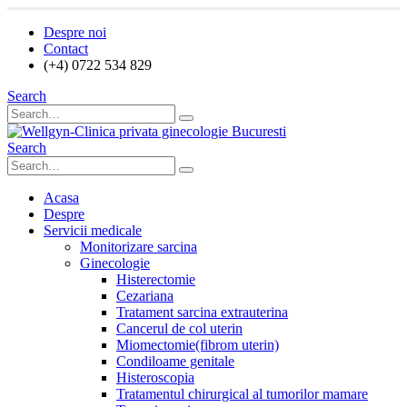
Despre noi
Contact
(+4) 0722 534 829
Search
Search
Acasa
Despre
Servicii medicale
Monitorizare sarcina
Ginecologie
Histerectomie
Cezariana
Tratament sarcina extrauterina
Cancerul de col uterin
Miomectomie(fibrom uterin)
Condiloame genitale
Histeroscopia
Tratamentul chirurgical al tumorilor mamare