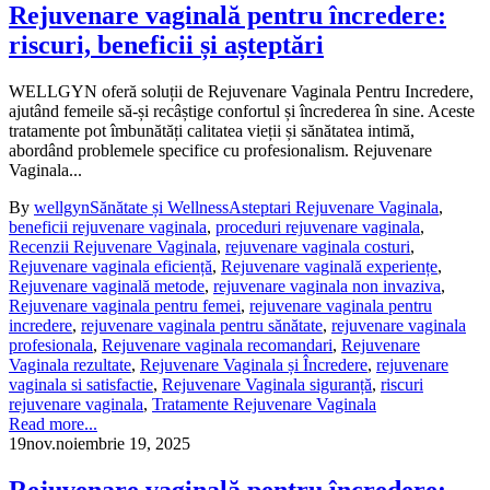
Rejuvenare vaginală pentru încredere:
riscuri, beneficii și așteptări
WELLGYN oferă soluții de Rejuvenare Vaginala Pentru Incredere,
ajutând femeile să-și recâștige confortul și încrederea în sine. Aceste
tratamente pot îmbunătăți calitatea vieții și sănătatea intimă,
abordând problemele specifice cu profesionalism. Rejuvenare
Vaginala...
By
wellgyn
Sănătate și Wellness
Asteptari Rejuvenare Vaginala
,
beneficii rejuvenare vaginala
,
proceduri rejuvenare vaginala
,
Recenzii Rejuvenare Vaginala
,
rejuvenare vaginala costuri
,
Rejuvenare vaginala eficiență
,
Rejuvenare vaginală experiențe
,
Rejuvenare vaginală metode
,
rejuvenare vaginala non invaziva
,
Rejuvenare vaginala pentru femei
,
rejuvenare vaginala pentru
incredere
,
rejuvenare vaginala pentru sănătate
,
rejuvenare vaginala
profesionala
,
Rejuvenare vaginala recomandari
,
Rejuvenare
Vaginala rezultate
,
Rejuvenare Vaginala și Încredere
,
rejuvenare
vaginala si satisfactie
,
Rejuvenare Vaginala siguranță
,
riscuri
rejuvenare vaginala
,
Tratamente Rejuvenare Vaginala
Read more...
19
nov.
noiembrie 19, 2025
Rejuvenare vaginală pentru încredere: