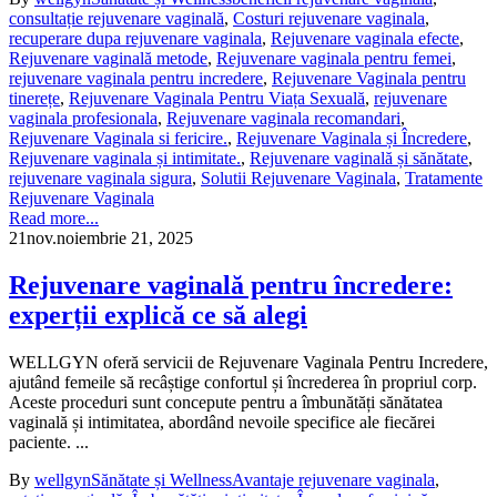
consultație rejuvenare vaginală
,
Costuri rejuvenare vaginala
,
recuperare dupa rejuvenare vaginala
,
Rejuvenare vaginala efecte
,
Rejuvenare vaginală metode
,
Rejuvenare vaginala pentru femei
,
rejuvenare vaginala pentru incredere
,
Rejuvenare Vaginala pentru
tinerețe
,
Rejuvenare Vaginala Pentru Viața Sexuală
,
rejuvenare
vaginala profesionala
,
Rejuvenare vaginala recomandari
,
Rejuvenare Vaginala si fericire.
,
Rejuvenare Vaginala și Încredere
,
Rejuvenare vaginala și intimitate.
,
Rejuvenare vaginală și sănătate
,
rejuvenare vaginala sigura
,
Solutii Rejuvenare Vaginala
,
Tratamente
Rejuvenare Vaginala
Read more...
21
nov.
noiembrie 21, 2025
Rejuvenare vaginală pentru încredere:
experții explică ce să alegi
WELLGYN oferă servicii de Rejuvenare Vaginala Pentru Incredere,
ajutând femeile să recâștige confortul și încrederea în propriul corp.
Aceste proceduri sunt concepute pentru a îmbunătăți sănătatea
vaginală și intimitatea, abordând nevoile specifice ale fiecărei
paciente. ...
By
wellgyn
Sănătate și Wellness
Avantaje rejuvenare vaginala
,