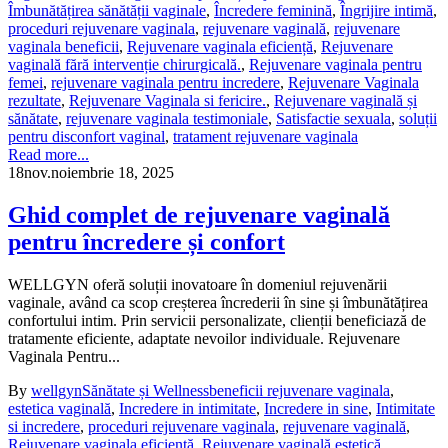
Îmbunătățirea sănătății vaginale
,
Încredere feminină
,
Îngrijire intimă
,
proceduri rejuvenare vaginala
,
rejuvenare vaginală
,
rejuvenare
vaginala beneficii
,
Rejuvenare vaginala eficiență
,
Rejuvenare
vaginală fără intervenție chirurgicală.
,
Rejuvenare vaginala pentru
femei
,
rejuvenare vaginala pentru incredere
,
Rejuvenare Vaginala
rezultate
,
Rejuvenare Vaginala si fericire.
,
Rejuvenare vaginală și
sănătate
,
rejuvenare vaginala testimoniale
,
Satisfactie sexuala
,
soluții
pentru disconfort vaginal
,
tratament rejuvenare vaginala
Read more...
18
nov.
noiembrie 18, 2025
Ghid complet de rejuvenare vaginală
pentru încredere și confort
WELLGYN oferă soluții inovatoare în domeniul rejuvenării
vaginale, având ca scop creșterea încrederii în sine și îmbunătățirea
confortului intim. Prin servicii personalizate, clienții beneficiază de
tratamente eficiente, adaptate nevoilor individuale. Rejuvenare
Vaginala Pentru...
By
wellgyn
Sănătate și Wellness
beneficii rejuvenare vaginala
,
estetica vaginală
,
Incredere in intimitate
,
Incredere in sine
,
Intimitate
si incredere
,
proceduri rejuvenare vaginala
,
rejuvenare vaginală
,
Rejuvenare vaginala eficiență
,
Rejuvenare vaginală estetică
,