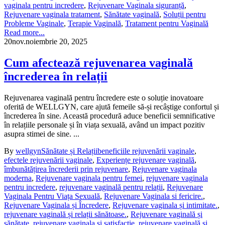
vaginala pentru incredere
,
Rejuvenare Vaginala siguranță
,
Rejuvenare vaginala tratament
,
Sănătate vaginală
,
Soluții pentru
Probleme Vaginale
,
Terapie Vaginală
,
Tratament pentru Vaginală
Read more...
20
nov.
noiembrie 20, 2025
Cum afectează rejuvenarea vaginală
încrederea în relații
Rejuvenarea vaginală pentru încredere este o soluție inovatoare
oferită de WELLGYN, care ajută femeile să-și recâștige confortul și
încrederea în sine. Această procedură aduce beneficii semnificative
în relațiile personale și în viața sexuală, având un impact pozitiv
asupra stimei de sine. ...
By
wellgyn
Sănătate și Relații
beneficiile rejuvenării vaginale
,
efectele rejuvenării vaginale
,
Experiențe rejuvenare vaginală
,
îmbunătățirea încrederii prin rejuvenare
,
Rejuvenare vaginala
moderna
,
Rejuvenare vaginala pentru femei
,
rejuvenare vaginala
pentru incredere
,
rejuvenare vaginală pentru relații
,
Rejuvenare
Vaginala Pentru Viața Sexuală
,
Rejuvenare Vaginala si fericire.
,
Rejuvenare Vaginala și Încredere
,
Rejuvenare vaginala și intimitate.
,
rejuvenare vaginală și relații sănătoase.
,
Rejuvenare vaginală și
sănătate
,
rejuvenare vaginala si satisfactie
,
rejuvenare vaginală și