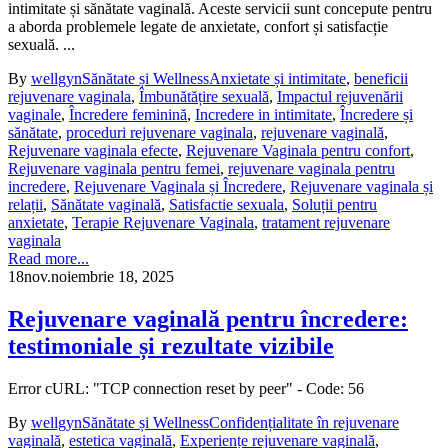
intimitate și sănătate vaginală. Aceste servicii sunt concepute pentru
a aborda problemele legate de anxietate, confort și satisfacție
sexuală. ...
By
wellgyn
Sănătate și Wellness
Anxietate și intimitate
,
beneficii
rejuvenare vaginala
,
Îmbunătățire sexuală
,
Impactul rejuvenării
vaginale
,
Încredere feminină
,
Incredere in intimitate
,
Încredere și
sănătate
,
proceduri rejuvenare vaginala
,
rejuvenare vaginală
,
Rejuvenare vaginala efecte
,
Rejuvenare Vaginala pentru confort
,
Rejuvenare vaginala pentru femei
,
rejuvenare vaginala pentru
incredere
,
Rejuvenare Vaginala și Încredere
,
Rejuvenare vaginala și
relații
,
Sănătate vaginală
,
Satisfactie sexuala
,
Soluții pentru
anxietate
,
Terapie Rejuvenare Vaginala
,
tratament rejuvenare
vaginala
Read more...
18
nov.
noiembrie 18, 2025
Rejuvenare vaginală pentru încredere:
testimoniale și rezultate vizibile
Error cURL: "TCP connection reset by peer" - Code: 56
By
wellgyn
Sănătate și Wellness
Confidențialitate în rejuvenare
vaginală
,
estetica vaginală
,
Experiențe rejuvenare vaginală
,