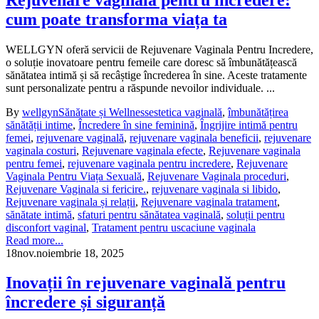
cum poate transforma viața ta
WELLGYN oferă servicii de Rejuvenare Vaginala Pentru Incredere,
o soluție inovatoare pentru femeile care doresc să îmbunătățească
sănătatea intimă și să recâștige încrederea în sine. Aceste tratamente
sunt personalizate pentru a răspunde nevoilor individuale. ...
By
wellgyn
Sănătate și Wellness
estetica vaginală
,
îmbunătățirea
sănătății intime
,
Încredere în sine feminină
,
Îngrijire intimă pentru
femei
,
rejuvenare vaginală
,
rejuvenare vaginala beneficii
,
rejuvenare
vaginala costuri
,
Rejuvenare vaginala efecte
,
Rejuvenare vaginala
pentru femei
,
rejuvenare vaginala pentru incredere
,
Rejuvenare
Vaginala Pentru Viața Sexuală
,
Rejuvenare Vaginala proceduri
,
Rejuvenare Vaginala si fericire.
,
rejuvenare vaginala si libido
,
Rejuvenare vaginala și relații
,
Rejuvenare vaginala tratament
,
sănătate intimă
,
sfaturi pentru sănătatea vaginală
,
soluții pentru
disconfort vaginal
,
Tratament pentru uscaciune vaginala
Read more...
18
nov.
noiembrie 18, 2025
Inovații în rejuvenare vaginală pentru
încredere și siguranță