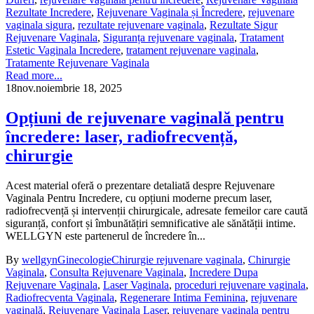
Rezultate Incredere
,
Rejuvenare Vaginala și Încredere
,
rejuvenare
vaginala sigura
,
rezultate rejuvenare vaginala
,
Rezultate Sigur
Rejuvenare Vaginala
,
Siguranța rejuvenare vaginala
,
Tratament
Estetic Vaginala Incredere
,
tratament rejuvenare vaginala
,
Tratamente Rejuvenare Vaginala
Read more...
18
nov.
noiembrie 18, 2025
Opțiuni de rejuvenare vaginală pentru
încredere: laser, radiofrecvență,
chirurgie
Acest material oferă o prezentare detaliată despre Rejuvenare
Vaginala Pentru Incredere, cu opțiuni moderne precum laser,
radiofrecvență și intervenții chirurgicale, adresate femeilor care caută
siguranță, confort și îmbunătățiri semnificative ale sănătății intime.
WELLGYN este partenerul de încredere în...
By
wellgyn
Ginecologie
Chirurgie rejuvenare vaginala
,
Chirurgie
Vaginala
,
Consulta Rejuvenare Vaginala
,
Incredere Dupa
Rejuvenare Vaginala
,
Laser Vaginala
,
proceduri rejuvenare vaginala
,
Radiofrecventa Vaginala
,
Regenerare Intima Feminina
,
rejuvenare
vaginală
,
Rejuvenare Vaginala Laser
,
rejuvenare vaginala pentru