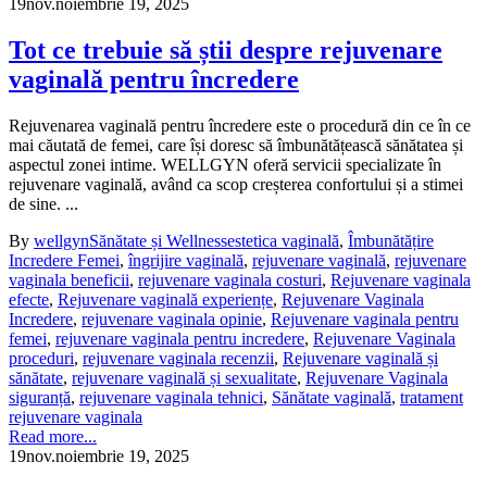
19
nov.
noiembrie 19, 2025
Tot ce trebuie să știi despre rejuvenare
vaginală pentru încredere
Rejuvenarea vaginală pentru încredere este o procedură din ce în ce
mai căutată de femei, care își doresc să îmbunătățească sănătatea și
aspectul zonei intime. WELLGYN oferă servicii specializate în
rejuvenare vaginală, având ca scop creșterea confortului și a stimei
de sine. ...
By
wellgyn
Sănătate și Wellness
estetica vaginală
,
Îmbunătățire
Incredere Femei
,
îngrijire vaginală
,
rejuvenare vaginală
,
rejuvenare
vaginala beneficii
,
rejuvenare vaginala costuri
,
Rejuvenare vaginala
efecte
,
Rejuvenare vaginală experiențe
,
Rejuvenare Vaginala
Incredere
,
rejuvenare vaginala opinie
,
Rejuvenare vaginala pentru
femei
,
rejuvenare vaginala pentru incredere
,
Rejuvenare Vaginala
proceduri
,
rejuvenare vaginala recenzii
,
Rejuvenare vaginală și
sănătate
,
rejuvenare vaginală și sexualitate
,
Rejuvenare Vaginala
siguranță
,
rejuvenare vaginala tehnici
,
Sănătate vaginală
,
tratament
rejuvenare vaginala
Read more...
19
nov.
noiembrie 19, 2025