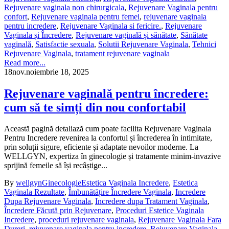
Rejuvenare vaginala non chirurgicala
,
Rejuvenare Vaginala pentru
confort
,
Rejuvenare vaginala pentru femei
,
rejuvenare vaginala
pentru incredere
,
Rejuvenare Vaginala si fericire.
,
Rejuvenare
Vaginala și Încredere
,
Rejuvenare vaginală și sănătate
,
Sănătate
vaginală
,
Satisfactie sexuala
,
Solutii Rejuvenare Vaginala
,
Tehnici
Rejuvenare Vaginala
,
tratament rejuvenare vaginala
Read more...
18
nov.
noiembrie 18, 2025
Rejuvenare vaginală pentru încredere:
cum să te simți din nou confortabil
Această pagină detaliază cum poate facilita Rejuvenare Vaginala
Pentru Incredere revenirea la confortul și încrederea în intimitate,
prin soluții sigure, eficiente și adaptate nevoilor moderne. La
WELLGYN, expertiza în ginecologie și tratamente minim-invazive
sprijină femeile să își recâștige...
By
wellgyn
Ginecologie
Estetica Vaginala Incredere
,
Estetica
Vaginala Rezultate
,
Îmbunătățire Încredere Vaginala
,
Incredere
Dupa Rejuvenare Vaginala
,
Incredere dupa Tratament Vaginala
,
Încredere Făcută prin Rejuvenare
,
Proceduri Estetice Vaginala
Incredere
,
proceduri rejuvenare vaginala
,
Rejuvenare Vaginala Fara
Dureri
,
rejuvenare vaginala pentru incredere
,
Rejuvenare Vaginala