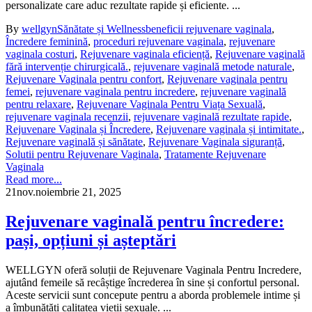
personalizate care aduc rezultate rapide și eficiente. ...
By
wellgyn
Sănătate și Wellness
beneficii rejuvenare vaginala
,
Încredere feminină
,
proceduri rejuvenare vaginala
,
rejuvenare
vaginala costuri
,
Rejuvenare vaginala eficiență
,
Rejuvenare vaginală
fără intervenție chirurgicală.
,
rejuvenare vaginală metode naturale
,
Rejuvenare Vaginala pentru confort
,
Rejuvenare vaginala pentru
femei
,
rejuvenare vaginala pentru incredere
,
rejuvenare vaginală
pentru relaxare
,
Rejuvenare Vaginala Pentru Viața Sexuală
,
rejuvenare vaginala recenzii
,
rejuvenare vaginală rezultate rapide
,
Rejuvenare Vaginala și Încredere
,
Rejuvenare vaginala și intimitate.
,
Rejuvenare vaginală și sănătate
,
Rejuvenare Vaginala siguranță
,
Solutii pentru Rejuvenare Vaginala
,
Tratamente Rejuvenare
Vaginala
Read more...
21
nov.
noiembrie 21, 2025
Rejuvenare vaginală pentru încredere:
pași, opțiuni și așteptări
WELLGYN oferă soluții de Rejuvenare Vaginala Pentru Incredere,
ajutând femeile să recâștige încrederea în sine și confortul personal.
Aceste servicii sunt concepute pentru a aborda problemele intime și
a îmbunătăți calitatea vieții sexuale. ...